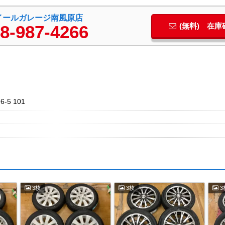
イールガレージ南風原店
(無料) 在
8-987-4266
5 101
3枚
3枚
3