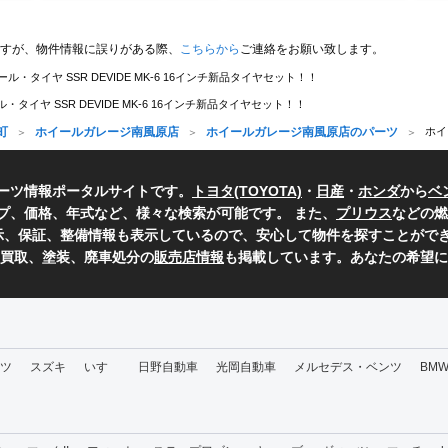
すが、物件情報に誤りがある際、
こちらから
ご連絡をお願い致します。
ール・タイヤ SSR DEVIDE MK-6 16インチ新品タイヤセット！！
・タイヤ SSR DEVIDE MK-6 16インチ新品タイヤセット！！
町
ホイールガレージ南風原店
ホイールガレージ南風原店のパーツ
ホイ
ーツ情報ポータルサイトです。
トヨタ(TOYOTA)
・
日産
・
ホンダ
から
ベ
プ、価格、年式など、様々な検索が可能です。 また、
プリウス
などの燃
表示、保証、整備情報も表示しているので、安心して物件を探すことができ
、買取、塗装、廃車処分の
販売店情報
も掲載しています。あなたの希望に
ツ
スズキ
いすゞ
日野自動車
光岡自動車
メルセデス・ベンツ
BM