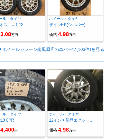
ール・タイヤ
ホイール・タイヤ
ス U-1 13..
ザインEK(シルバー)..
3.08
4.98
価格
万円
万円
ホイールガレージ南風原店の車パーツ(103件)を見る
枚
ール・タイヤ
ホイール・タイヤ
R13 6PR
12インチ新品エクシー..
4,400
4.98
価格
円
万円