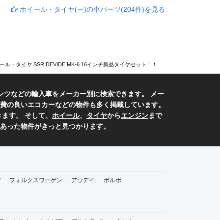
ホイール・タイヤ(ー)の車パーツ(204件)を見る
ール・タイヤ SSR DEVIDE MK-6 16インチ新品タイヤセット！！
ンツ
などの
輸入車
をメーカー別に検索できます。 メー
費の良いエコカーなどの物件も多く掲載しています。
ます。 そして、
ホイール
、
タイヤ
から
エンジン
まで
あった物件がきっと見つかります。
W
フォルクスワーゲン
アウデイ
ボルボ