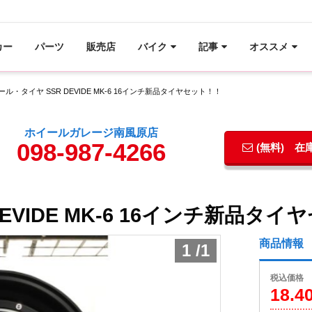
カー
パーツ
販売店
バイク
記事
オススメ
ール・タイヤ SSR DEVIDE MK-6 16インチ新品タイヤセット！！
ホイールガレージ南風原店
098-987-4266
(無料) 
EVIDE MK-6 16インチ新品タ
商品情報
1
/
1
税込価格
18.4