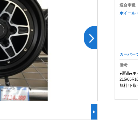
適合車種
ホイール
カーパー
備考
●新品●ホイ
215/6
無料!下取