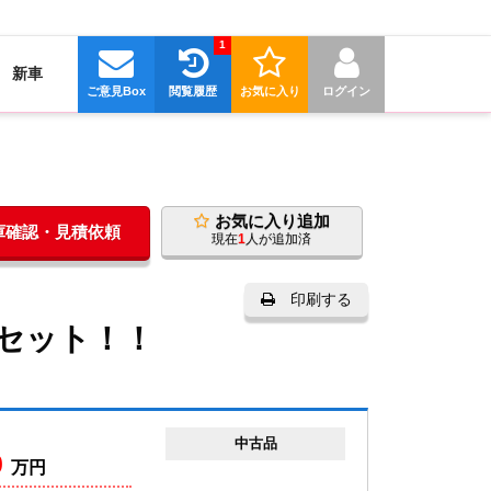
1
新車
ご意見Box
閲覧履歴
お気に入り
ログイン
お気に入り追加
在庫確認・見積依頼
現在
1
人が追加済
印刷する
イヤセット！！
中古品
0
万円