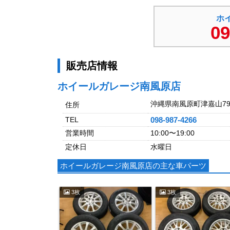
ホ
09
販売店情報
ホイールガレージ南風原店
沖縄県南風原町津嘉山796-
住所
TEL
098-987-4266
営業時間
10:00〜19:00
定休日
水曜日
ホイールガレージ南風原店の主な車パーツ
3枚
3枚