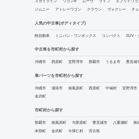
スカイライン
ワゴンR
ムーヴ
ライフ
エブリイワゴ
ジムニー
アトレーワゴン
クラウン
ヴォクシー
チェ
人気の中古車(ボディタイプ)
軽自動車
ミニバン・ワンボックス
コンパクト
SUV
中古車を市町村から探す
沖縄市
西原町
宜野湾市
那覇市
うるま市
豊見城
車パーツを市町村から探す
沖縄市
浦添市
南風原町
西原町
中城村
宜野湾市
金武町
市町村から探す
那覇市
南風原町
与那原町
豊見城市
八重瀬町
南
本部町
金武町
今帰仁村
宮古島