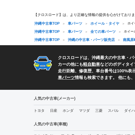
【クロスロード】は、より正確な情報の提供を心がけておりま
沖縄中古車TOP
車パーツ
ホイール・タイヤ
ホイ
沖縄中古車TOP
車パーツ
全ての車パーツ
ホイール
沖縄中古車TOP
沖縄の中古車・パーツ販売店
南風原
クロスロードは、沖縄最大の中古車・パ
カーの他にも
軽自動車
などのボディタイ
走行距離、修復歴、車台番号は100%
車パーツ
情報も検索できます。 他にも
人気の中古車(メーカー)
トヨタ
日産
ホンダ
マツダ
三菱
スバル
ダイハ
人気の中古車(車種)