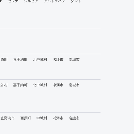
bB
セレナ
シルビア
アルトラパン
タント
那原町
嘉手納町
北中城村
名護市
南城市
読谷村
嘉手納町
北中城村
糸満市
南城市
宜野湾市
西原町
中城村
浦添市
名護市