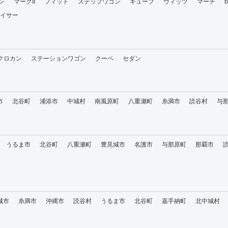
ン
マークII
フィット
ステップワゴン
キューブ
ヴィッツ
マーチ
イサー
・クロカン
ステーションワゴン
クーペ
セダン
市
北谷町
浦添市
中城村
南風原町
八重瀬町
糸満市
読谷村
与
うるま市
北谷町
八重瀬町
豊見城市
名護市
与那原町
那覇市
城市
糸満市
沖縄市
読谷村
うるま市
北谷町
嘉手納町
北中城村