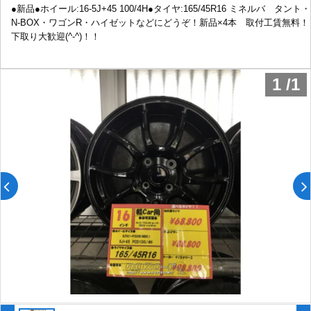
●新品●ホイール:16-5J+45 100/4H●タイヤ:165/45R16 ミネルバ タント・
N-BOX・ワゴンR・ハイゼットなどにどうぞ！新品×4本 取付工賃無料！
下取り大歓迎(^-^)！！
1
/
1