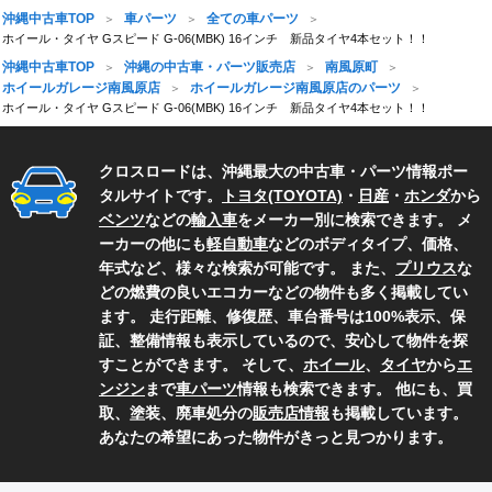
沖縄中古車TOP
車パーツ
全ての車パーツ
ホイール・タイヤ Gスピード G-06(MBK) 16インチ 新品タイヤ4本セット！！
沖縄中古車TOP
沖縄の中古車・パーツ販売店
南風原町
ホイールガレージ南風原店
ホイールガレージ南風原店のパーツ
ホイール・タイヤ Gスピード G-06(MBK) 16インチ 新品タイヤ4本セット！！
クロスロードは、沖縄最大の中古車・パーツ情報ポー
タルサイトです。
トヨタ(TOYOTA)
・
日産
・
ホンダ
から
ベンツ
などの
輸入車
をメーカー別に検索できます。 メ
ーカーの他にも
軽自動車
などのボディタイプ、価格、
年式など、様々な検索が可能です。 また、
プリウス
な
どの燃費の良いエコカーなどの物件も多く掲載してい
ます。 走行距離、修復歴、車台番号は100%表示、保
証、整備情報も表示しているので、安心して物件を探
すことができます。 そして、
ホイール
、
タイヤ
から
エ
ンジン
まで
車パーツ
情報も検索できます。 他にも、買
取、塗装、廃車処分の
販売店情報
も掲載しています。
あなたの希望にあった物件がきっと見つかります。