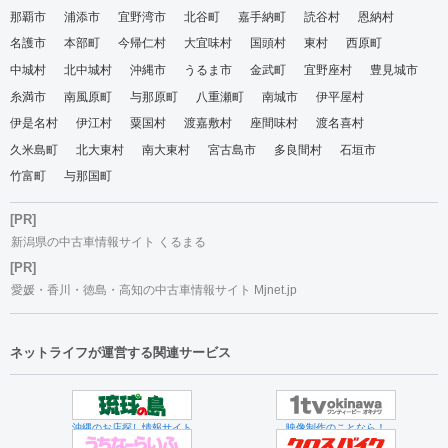
那覇市
浦添市
宜野湾市
北谷町
嘉手納町
読谷村
恩納村
名護市
本部町
今帰仁村
大宜味村
国頭村
東村
西原町
中城村
北中城村
沖縄市
うるま市
金武町
宜野座村
豊見城市
糸満市
南風原町
与那原町
八重瀬町
南城市
伊平屋村
伊是名村
伊江村
粟国村
渡嘉敷村
座間味村
渡名喜村
久米島町
北大東村
南大東村
宮古島市
多良間村
石垣市
竹富町
与那国町
[PR]
新潟県の中古車情報サイト くるまる
[PR]
愛媛・香川・徳島・高知の中古車情報サイト Mjnet.jp
ネットライフが運営する関連サービス
沖縄のお店探し情報サイト
映像制作のことなら！