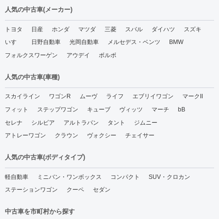
人気の中古車(メーカー)
トヨタ
日産
ホンダ
マツダ
三菱
スバル
ダイハツ
スズキ
いすゞ
日野自動車
光岡自動車
メルセデス・ベンツ
BMW
フォルクスワーゲン
アウデイ
ボルボ
人気の中古車(車種)
スカイライン
ワゴンR
ムーヴ
ライフ
エブリイワゴン
マークII
フィット
ステップワゴン
キューブ
ヴィッツ
マーチ
bB
セレナ
シルビア
アルトラパン
タント
ジムニー
アトレーワゴン
クラウン
ヴォクシー
チェイサー
人気の中古車(ボディタイプ)
軽自動車
ミニバン・ワンボックス
コンパクト
SUV・クロカン
ステーションワゴン
クーペ
セダン
中古車を市町村から探す