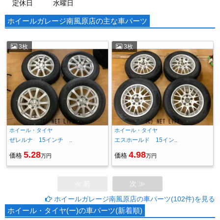
定休日
水曜日
ホイールガレージ南風原店の主な車パーツ
3枚
3枚
ホイール・タイヤ
ホイール・タイヤ
ぜレルナ 15インチ ..
エスホールド 15イン..
5.28
4.98
価格
価格
万円
万円
≪ 前
次 ≫
ホイールガレージ南風原店の車パーツ(102件)を見る
ホイール・タイヤ(ー)の車パーツ(新着順)