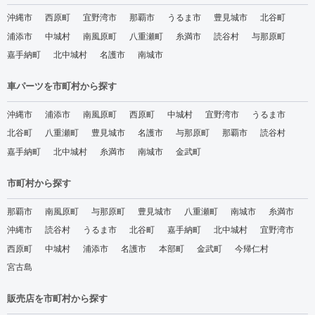
沖縄市
西原町
宜野湾市
那覇市
うるま市
豊見城市
北谷町
浦添市
中城村
南風原町
八重瀬町
糸満市
読谷村
与那原町
嘉手納町
北中城村
名護市
南城市
車パーツを市町村から探す
沖縄市
浦添市
南風原町
西原町
中城村
宜野湾市
うるま市
北谷町
八重瀬町
豊見城市
名護市
与那原町
那覇市
読谷村
嘉手納町
北中城村
糸満市
南城市
金武町
市町村から探す
那覇市
南風原町
与那原町
豊見城市
八重瀬町
南城市
糸満市
沖縄市
読谷村
うるま市
北谷町
嘉手納町
北中城村
宜野湾市
西原町
中城村
浦添市
名護市
本部町
金武町
今帰仁村
宮古島
販売店を市町村から探す