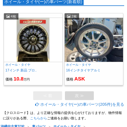
ホイール・タイヤ(ー)の車パーツ(新着順)
4枚
2枚
ホイール・タイヤ
ホイール・タイヤ
17インチ 新品 ブロ..
16インチタイヤアルミ
10.8
ASK
価格
価格
万円
≪ 前
次 ≫
ホイール・タイヤ(ー)の車パーツ(205件)を見る
【クロスロード】は、より正確な情報の提供を心がけておりますが、物件情報
に誤りがある際、
こちらから
ご連絡をお願い致します。
沖縄中古車TOP
車パーツ
ホイール・タイヤ