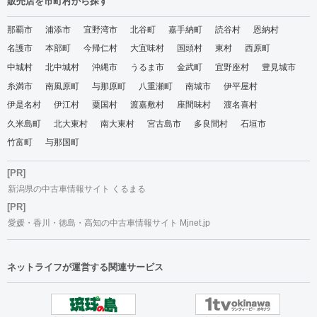
販売店を市町村から探す
那覇市
浦添市
宜野湾市
北谷町
嘉手納町
読谷村
恩納村
名護市
本部町
今帰仁村
大宜味村
国頭村
東村
西原町
中城村
北中城村
沖縄市
うるま市
金武町
宜野座村
豊見城市
糸満市
南風原町
与那原町
八重瀬町
南城市
伊平屋村
伊是名村
伊江村
粟国村
渡嘉敷村
座間味村
渡名喜村
久米島町
北大東村
南大東村
宮古島市
多良間村
石垣市
竹富町
与那国町
[PR]
新潟県の中古車情報サイト くるまる
[PR]
愛媛・香川・徳島・高知の中古車情報サイト Mjnet.jp
ネットライフが運営する関連サービス