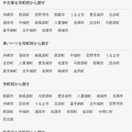
中古車を市町村から探す
沖縄市
西原町
宜野湾市
那覇市
うるま市
豊見城市
北谷町
浦添市
中城村
南風原町
八重瀬町
糸満市
読谷村
与那原町
嘉手納町
北中城村
名護市
南城市
車パーツを市町村から探す
沖縄市
浦添市
南風原町
西原町
中城村
宜野湾市
うるま市
北谷町
八重瀬町
豊見城市
名護市
与那原町
那覇市
読谷村
嘉手納町
北中城村
糸満市
南城市
金武町
市町村から探す
那覇市
南風原町
与那原町
豊見城市
八重瀬町
南城市
糸満市
沖縄市
読谷村
うるま市
北谷町
嘉手納町
北中城村
宜野湾市
西原町
中城村
浦添市
名護市
本部町
金武町
今帰仁村
宮古島