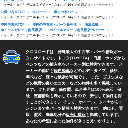
ホイール・タイヤ デコルネイチャー(ブロンズ) 14インチ 新品タイヤ4本セット！！
沖縄中古車TOP
車パーツ
全ての車パーツ
ホイール・タイヤ デコルネイチャー(ブロンズ) 14インチ 新品タイヤ4本セット！！
沖縄中古車TOP
沖縄の中古車・パーツ販売店
南風原町
ホイールガレージ南風原店
ホイールガレージ南風原店のパーツ
ホイール・タイヤ デコルネイチャー(ブロンズ) 14インチ 新品タイヤ4本セット！！
クロスロードは、沖縄最大の中古車・パーツ情報ポー
タルサイトです。
トヨタ(TOYOTA)
・
日産
・
ホンダ
から
ベンツ
などの
輸入車
をメーカー別に検索できます。 メ
ーカーの他にも
軽自動車
などのボディタイプ、価格、
年式など、様々な検索が可能です。 また、
プリウス
な
どの燃費の良いエコカーなどの物件も多く掲載してい
ます。 走行距離、修復歴、車台番号は100%表示、保
証、整備情報も表示しているので、安心して物件を探
すことができます。 そして、
ホイール
、
タイヤ
から
エ
ンジン
まで
車パーツ
情報も検索できます。 他にも、買
取、塗装、廃車処分の
販売店情報
も掲載しています。
あなたの希望にあった物件がきっと見つかります。