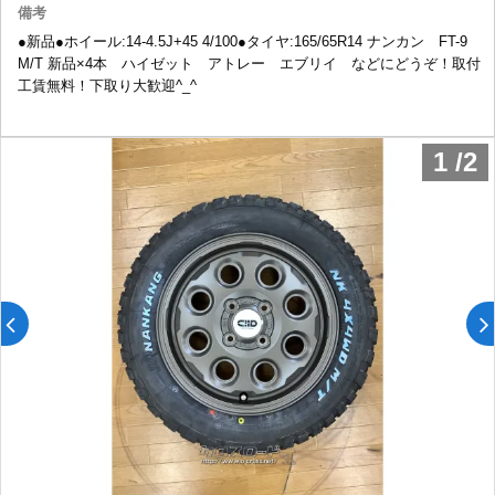
備考
●新品●ホイール:14-4.5J+45 4/100●タイヤ:165/65R14 ナンカン FT-9
M/T 新品×4本 ハイゼット アトレー エブリイ などにどうぞ！取付
工賃無料！下取り大歓迎^_^
1
/
2