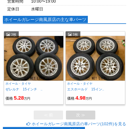
営業時間
10:00〜19:00
定休日
水曜日
ホイールガレージ南風原店の主な車パーツ
3枚
3枚
ホイール・タイヤ
ホイール・タイヤ
ぜレルナ 15インチ ..
エスホールド 15イン..
5.28
4.98
価格
価格
万円
万円
≪ 前
次 ≫
ホイールガレージ南風原店の車パーツ(102件)を見る