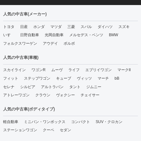
人気の中古車(メーカー)
トヨタ
日産
ホンダ
マツダ
三菱
スバル
ダイハツ
スズキ
いすゞ
日野自動車
光岡自動車
メルセデス・ベンツ
BMW
フォルクスワーゲン
アウデイ
ボルボ
人気の中古車(車種)
スカイライン
ワゴンR
ムーヴ
ライフ
エブリイワゴン
マークII
フィット
ステップワゴン
キューブ
ヴィッツ
マーチ
bB
セレナ
シルビア
アルトラパン
タント
ジムニー
アトレーワゴン
クラウン
ヴォクシー
チェイサー
人気の中古車(ボディタイプ)
軽自動車
ミニバン・ワンボックス
コンパクト
SUV・クロカン
ステーションワゴン
クーペ
セダン