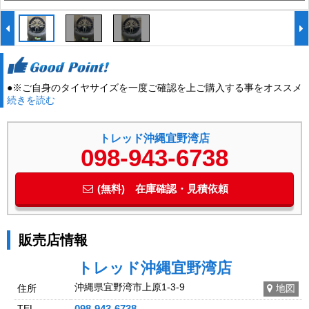
●※ご自身のタイヤサイズを一度ご確認を上ご購入する事をオススメ
続きを読む
いたします。タイヤサイズ変更などをご検討の際は車種によって異な
る為、一度ご来店し確認する事をオススメいたします。また在庫状況
などに関しては一度お問合せをいただける事により、よりスムーズに
トレッド沖縄宜野湾店
ご案内が出来ます。是非一度、お問い合わせください。 営業時間
098-943-6738
10:00～19:00(最終作業受付18:00) トレッド沖縄宜野湾店 098-
943-6738●※「クロスロード見ました」と、お伝えください
(無料) 在庫確認・見積依頼
販売店情報
トレッド沖縄宜野湾店
沖縄県宜野湾市上原1-3-9
住所
地図
TEL
098-943-6738