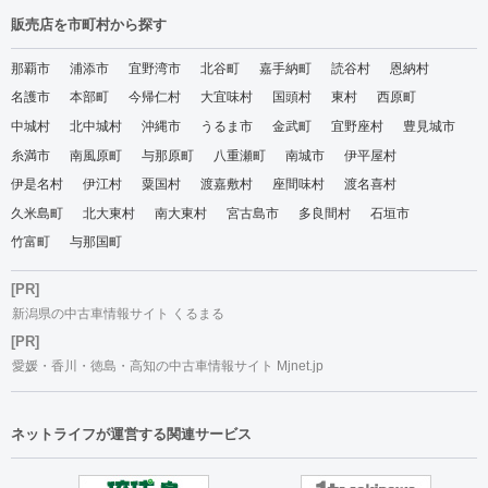
販売店を市町村から探す
那覇市
浦添市
宜野湾市
北谷町
嘉手納町
読谷村
恩納村
名護市
本部町
今帰仁村
大宜味村
国頭村
東村
西原町
中城村
北中城村
沖縄市
うるま市
金武町
宜野座村
豊見城市
糸満市
南風原町
与那原町
八重瀬町
南城市
伊平屋村
伊是名村
伊江村
粟国村
渡嘉敷村
座間味村
渡名喜村
久米島町
北大東村
南大東村
宮古島市
多良間村
石垣市
竹富町
与那国町
[PR]
新潟県の中古車情報サイト くるまる
[PR]
愛媛・香川・徳島・高知の中古車情報サイト Mjnet.jp
ネットライフが運営する関連サービス