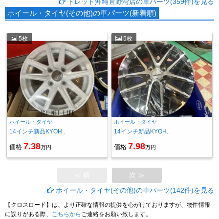
トレッド沖縄宜野湾店の車パーツ(359件)を見る
ホイール・タイヤ(その他)の車パーツ(新着順)
5枚
5枚
ホイール・タイヤ
ホイール・タイヤ
14インチ新品KYOH..
14インチ新品KYOH..
7.38
7.98
価格
価格
万円
万円
≪ 前
次 ≫
ホイール・タイヤ(その他)の車パーツ(142件)を見る
【クロスロード】は、より正確な情報の提供を心がけておりますが、物件情報
に誤りがある際、
こちらから
ご連絡をお願い致します。