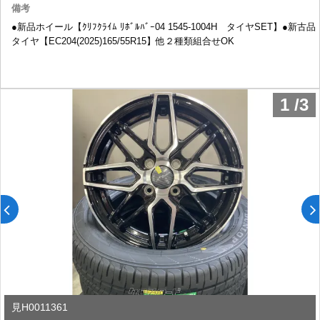
備考
●新品ホイール【ｸﾘﾌｸﾗｲﾑ ﾘﾎﾞﾙﾊﾞｰ04 1545-1004H タイヤSET】●新古品
タイヤ【EC204(2025)165/55R15】他２種類組合せOK
1
/
3
見H0011361