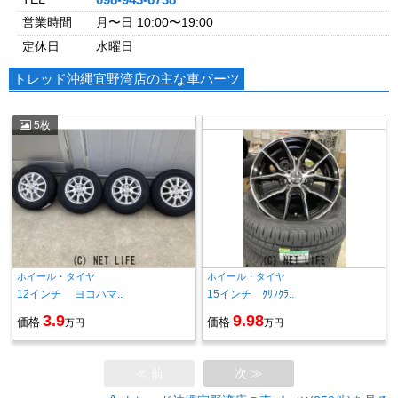
営業時間
月〜日 10:00〜19:00
定休日
水曜日
トレッド沖縄宜野湾店の主な車パーツ
5枚
ホイール・タイヤ
ホイール・タイヤ
12インチ ヨコハマ..
15インチ ｸﾘﾌｸﾗ..
3.9
9.98
価格
価格
万円
万円
≪ 前
次 ≫