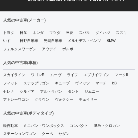
人気の中古車(メーカー)
トヨタ
日産
ホンダ
マツダ
三菱
スバル
ダイハツ
スズキ
いすゞ
日野自動車
光岡自動車
メルセデス・ベンツ
BMW
フォルクスワーゲン
アウデイ
ボルボ
人気の中古車(車種)
スカイライン
ワゴンR
ムーヴ
ライフ
エブリイワゴン
マークII
フィット
ステップワゴン
キューブ
ヴィッツ
マーチ
bB
セレナ
シルビア
アルトラパン
タント
ジムニー
アトレーワゴン
クラウン
ヴォクシー
チェイサー
人気の中古車(ボディタイプ)
軽自動車
ミニバン・ワンボックス
コンパクト
SUV・クロカン
ステーションワゴン
クーペ
セダン