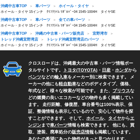
沖縄中古車TOP
車パーツ
ホイール・タイヤ
ホイール・タイヤ 15インチ ｸﾘﾌｸﾗｲﾑ ﾘﾎﾞﾙﾊﾞｰ04 1545-1004H タイヤSE
沖縄中古車TOP
車パーツ
全ての車パーツ
ホイール・タイヤ 15インチ ｸﾘﾌｸﾗｲﾑ ﾘﾎﾞﾙﾊﾞｰ04 1545-1004H タイヤSE
沖縄中古車TOP
沖縄の中古車・パーツ販売店
宜野湾市
トレッド沖縄宜野湾店
トレッド沖縄宜野湾店のパーツ
ホイール・タイヤ 15インチ ｸﾘﾌｸﾗｲﾑ ﾘﾎﾞﾙﾊﾞｰ04 1545-1004H タイヤSE
クロスロードは、沖縄最大の中古車・パーツ情報ポー
タルサイトです。
トヨタ(TOYOTA)
・
日産
・
ホンダ
から
ベンツ
などの
輸入車
をメーカー別に検索できます。 メ
ーカーの他にも
軽自動車
などのボディタイプ、価格、
年式など、様々な検索が可能です。 また、
プリウス
な
どの燃費の良いエコカーなどの物件も多く掲載してい
ます。 走行距離、修復歴、車台番号は100%表示、保
証、整備情報も表示しているので、安心して物件を探
すことができます。 そして、
ホイール
、
タイヤ
から
エ
ンジン
まで
車パーツ
情報も検索できます。 他にも、買
取、塗装、廃車処分の
販売店情報
も掲載しています。
あなたの希望にあった物件がきっと見つかります。