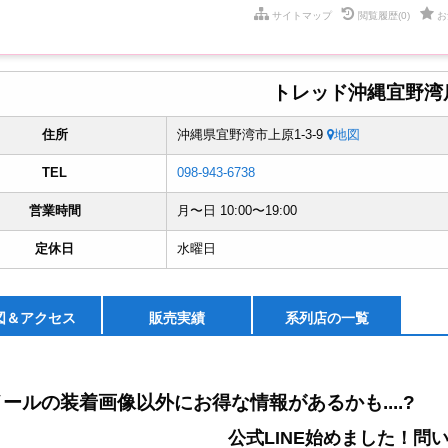
サイトマップ
閲覧履歴
(0)
お
トレッド沖縄宜野湾
住所
沖縄県宜野湾市上原1-3-9
地図
TEL
098-943-6738
営業時間
月〜日 10:00〜19:00
定休日
水曜日
図＆
アクセス
販売実績
系列店の一覧
ールの装着画像以外にお得な情報があるかも....?
公式LINE始めました！問