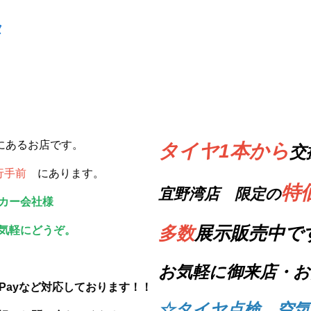
タ
にあるお店です。
タイヤ1本から
交
銀行手前
にあります。
特
宜野湾店
限定の
カー会社様
多数
展示販売中で
気軽にどうぞ。
お気軽に御来店・お
QUICPayなど対応しております！！
☆タイヤ点検、空気