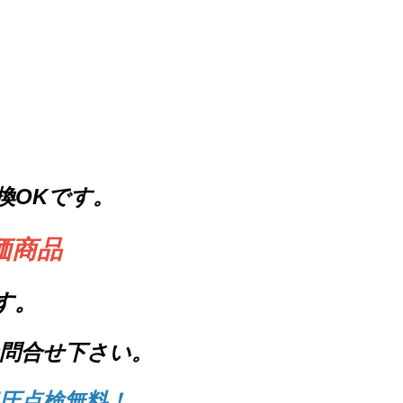
換OKです。
価商品
す。
問合せ下さい。
圧点検無料！