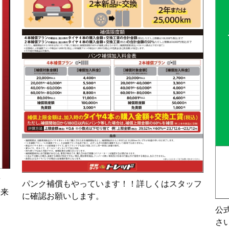
積
パンク補償もやっています！！詳しくはスタッフ
出来
に確認お願いします。
。
公
さい