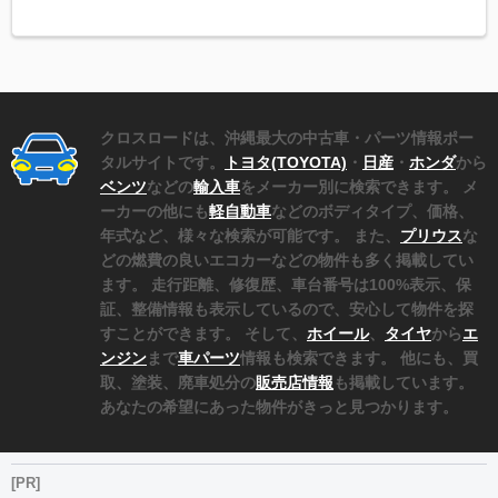
クロスロードは、沖縄最大の中古車・パーツ情報ポー
タルサイトです。
トヨタ(TOYOTA)
・
日産
・
ホンダ
から
ベンツ
などの
輸入車
をメーカー別に検索できます。 メ
ーカーの他にも
軽自動車
などのボディタイプ、価格、
年式など、様々な検索が可能です。 また、
プリウス
な
どの燃費の良いエコカーなどの物件も多く掲載してい
ます。 走行距離、修復歴、車台番号は100%表示、保
証、整備情報も表示しているので、安心して物件を探
すことができます。 そして、
ホイール
、
タイヤ
から
エ
ンジン
まで
車パーツ
情報も検索できます。 他にも、買
取、塗装、廃車処分の
販売店情報
も掲載しています。
あなたの希望にあった物件がきっと見つかります。
[PR]