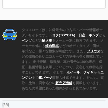
クロスロードは、沖縄最大の中古車・パーツ情報ポー
タルサイトです。
トヨタ(TOYOTA)
・
日産
・
ホンダ
から
ベンツ
などの
輸入車
をメーカー別に検索できます。 メ
ーカーの他にも
軽自動車
などのボディタイプ、価格、
年式など、様々な検索が可能です。 また、
プリウス
な
どの燃費の良いエコカーなどの物件も多く掲載してい
ます。 走行距離、修復歴、車台番号は100%表示、保
証、整備情報も表示しているので、安心して物件を探
すことができます。 そして、
ホイール
、
タイヤ
から
エ
ンジン
まで
車パーツ
情報も検索できます。 他にも、買
取、塗装、廃車処分の
販売店情報
も掲載しています。
あなたの希望にあった物件がきっと見つかります。
[PR]