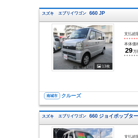
660 JP
スズキ
エブリイワゴン
支払総
本体価
29
万
13枚
クルーズ
南城市
660 ジョイポップタ
スズキ
エブリイワゴン
支払総