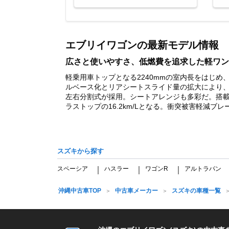
Item
1
of
エブリイワゴンの最新モデル情報
4
広さと使いやすさ、低燃費を追求した軽ワン
軽乗用車トップとなる2240mmの室内長をはじめ
ルベース化とリアシートスライド量の拡大により、
左右分割式が採用。シートアレンジも多彩だ。搭載す
ラストップの16.2km/Lとなる。衝突被害軽減ブ
スズキから探す
スペーシア
ハスラー
ワゴンR
アルトラパン
｜
｜
｜
沖縄中古車TOP
中古車メーカー
スズキの車種一覧