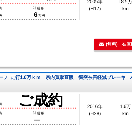
2005年
18.5
格
諸費用
(H17)
km
6
円
万円
(無料) 在
ルーフ
走行1.6万ｋｍ 県内買取直販 衝突被害軽減ブレーキ
ご成約
額
2016年
1.6万
格
諸費用
(H28)
km
---