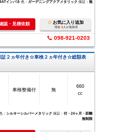
4ATインパネ
色：
ガーデニングアクアメタリック
保証：
無
お気に入り追加
庫確認・見積依頼
現在
2
人が追加済
098-921-0203
保証２ヵ年付き☆車検２ヵ年付き☆総額表
660
車検整備付
無
cc
色：
シルキーシルバーメタリック
保証：
付・24ヶ月・距離
無制限