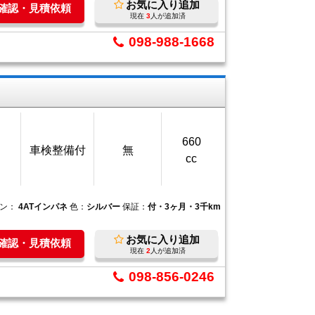
お気に入り追加
庫確認・見積依頼
現在
3
人が追加済
098-988-1668
660
車検整備付
無
cc
ョン：
4ATインパネ
色：
シルバー
保証：
付・3ヶ月・3千km
お気に入り追加
庫確認・見積依頼
現在
2
人が追加済
098-856-0246