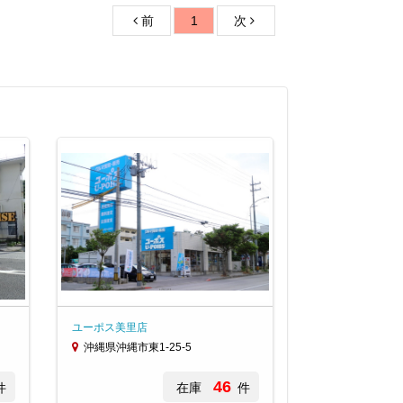
前
1
次
ユーポス美里店
沖縄県沖縄市東1-25-5
46
件
在庫
件