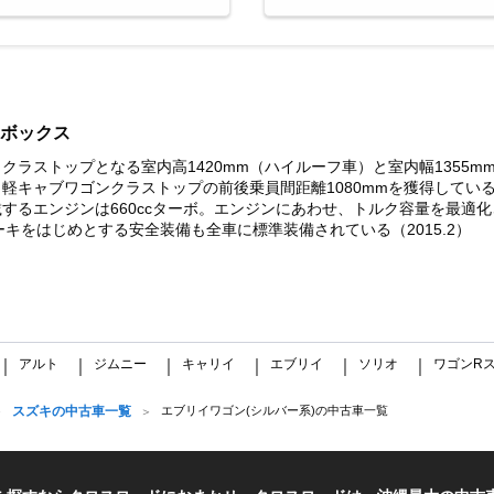
ボックス
、クラストップとなる室内高1420mm（ハイルーフ車）と室内幅1355
軽キャブワゴンクラストップの前後乗員間距離1080mmを獲得してい
るエンジンは660ccターボ。エンジンにあわせ、トルク容量を最適化さ
レーキをはじめとする安全装備も全車に標準装備されている（2015.2）
アルト
ジムニー
キャリイ
エブリイ
ソリオ
ワゴンR
｜
｜
｜
｜
｜
｜
スズキの中古車一覧
エブリイワゴン(シルバー系)の中古車一覧