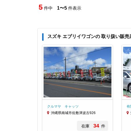
5
件中
1〜5
件表示
スズキ エブリイワゴンの 取り扱い販売
クルマヤ キャッツ
有
沖縄県南城市佐敷津波古926
34
在庫
件