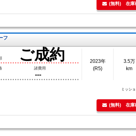
(無料) 在
ルーフ
ご成約
額
2023年
3.5万
格
諸費用
(R5)
km
---
ミッシ
(無料) 在