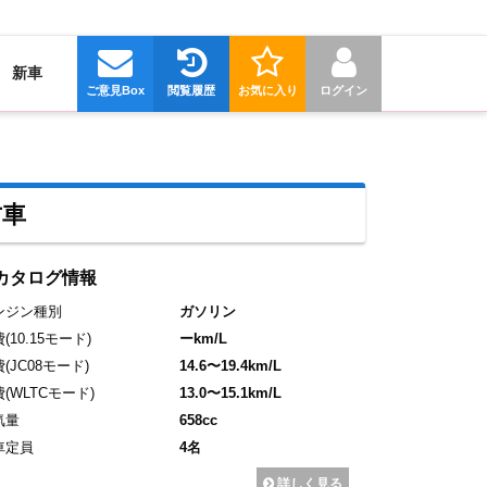
新車
ご意見Box
閲覧履歴
お気に入り
ログイン
古車
カタログ情報
ンジン種別
ガソリン
費
(10.15モード)
ーkm/L
費
(JC08モード)
14.6〜19.4km/L
費
(WLTCモード)
13.0〜15.1km/L
気量
658cc
車定員
4名
詳しく見る