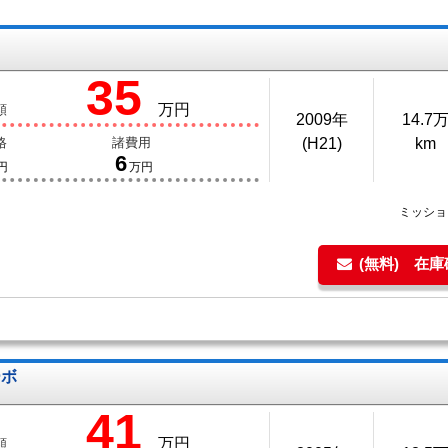
35
万円
額
2009年
14.7
格
諸費用
(H21)
km
6
円
万円
ミッシ
(無料) 在
ーボ
41
万円
額