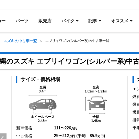
カー
パーツ
販売店
バイク
記事
オススメ
スズキの中古車一覧
エブリイワゴン(シルバー系)の中古車一覧
縄のスズキ エブリイワゴン(シルバー系)中
サイズ・価格相場
全長
全高
エ
3.4m
1.82m〜1.91m
燃
燃
燃
ホイールベース
全幅
排
2.43m
1.48m
乗
新車価格
111〜226
万円
中古価格
25〜212
(平均 85.9
)
万円
万円
見る