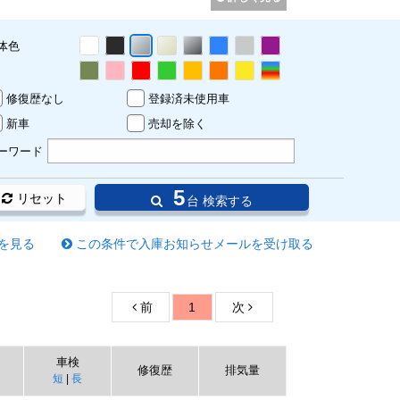
体色
修復歴なし
登録済未使用車
新車
売却を除く
ーワード
5
リセット
台 検索する
を見る
この条件で入庫お知らせメールを受け取る
前
1
次
車検
修復歴
排気量
短
|
長