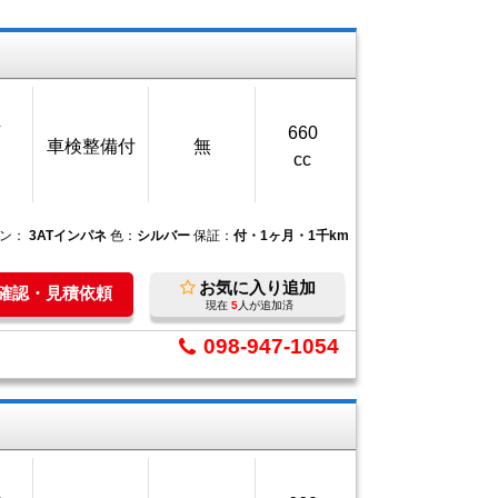
万
660
車検整備付
無
cc
ョン：
3ATインパネ
色：
シルバー
保証：
付・1ヶ月・1千km
お気に入り追加
庫確認・見積依頼
現在
5
人が追加済
098-947-1054