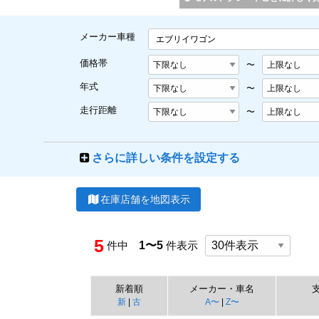
メーカー車種
エブリイワゴン
価格帯
〜
年式
〜
走行距離
〜
さらに詳しい条件を設定する
在庫店舗を地図表示
5
件中
1〜5
件表示
新着順
メーカー・車名
新
|
古
A〜
|
Z〜