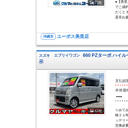
●【美
75枚
でご成
だくと
是非お越
ユーポス美里店
沖縄市
660 PZターボ ハイ
スズキ
エブリイワゴン
示
支払総
本体価
---
☆みて
43枚
検２ヵ
ッテリ
交換必要