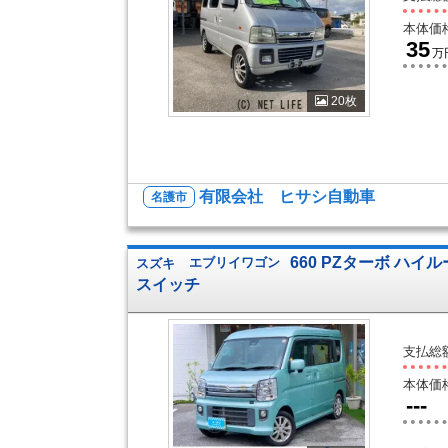
本体価
35
万
20枚
有限会社 ヒサシ自動車
名護市
660 PZターボ ハイ
スズキ
エブリイワゴン
スイッチ
支払総
本体価
---