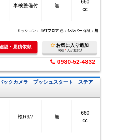
万
660
車検整備付
無
cc
ミッション：
4ATフロア
色：
シルバー
保証：
無
お気に入り追加
庫確認・見積依頼
現在
1
人が追加済
0980-52-4832
 バックカメラ プッシュスタート ステア
660
検R9/7
無
cc