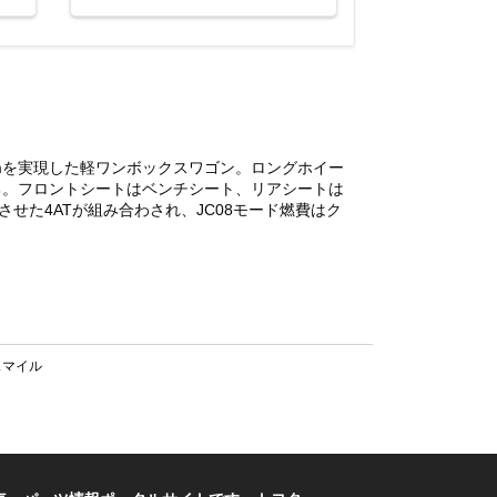
mmを実現した軽ワンボックスワゴン。ロングホイー
る。フロントシートはベンチシート、リアシートは
せた4ATが組み合わされ、JC08モード燃費はク
スマイル