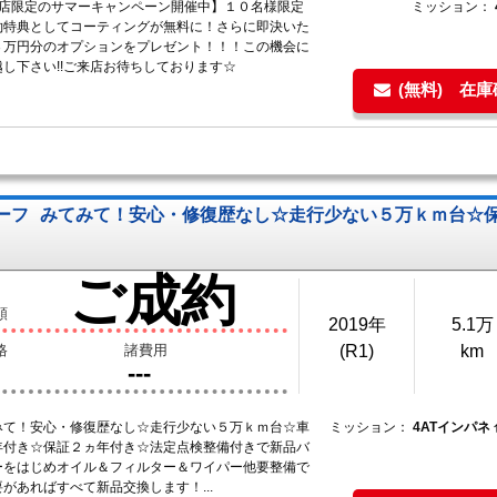
里店限定のサマーキャンペーン開催中】１０名様限定
ミッション：
約特典としてコーティングが無料に！さらに即決いた
３万円分のオプションをプレゼント！！！この機会に
し下さい!!ご来店お待ちしております☆
(無料) 在
ルーフ
みてみて！安心・修復歴なし☆走行少ない５万ｋｍ台☆
ご成約
額
2019年
5.1万
格
諸費用
(R1)
km
---
みて！安心・修復歴なし☆走行少ない５万ｋｍ台☆車
ミッション：
4ATインパネ
年付き☆保証２ヵ年付き☆法定点検整備付きで新品バ
ーをはじめオイル＆フィルター＆ワイパー他要整備で
があればすべて新品交換します！...