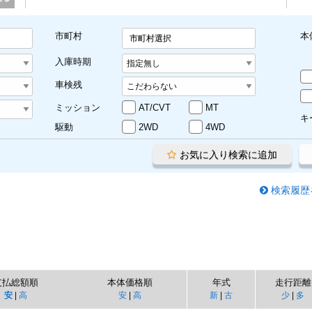
市町村
本
市町村選択
入庫時期
車検残
ミッション
AT/CVT
MT
キ
駆動
2WD
4WD
お気に入り検索に追加
検索履歴
支払総額順
本体価格順
年式
走行距離
安
|
高
安
|
高
新
|
古
少
|
多