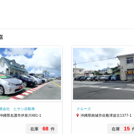
店
限会社 ヒサシ自動車
クルーズ
沖縄県名護市伊差川481-1
沖縄県南城市佐敷津波古1377-1
68
15
在庫
件
在庫