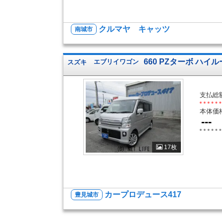
クルマヤ キャッツ
南城市
660 PZターボ ハイ
スズキ
エブリイワゴン
支払総
本体価
---
17枚
カープロデュース417
豊見城市