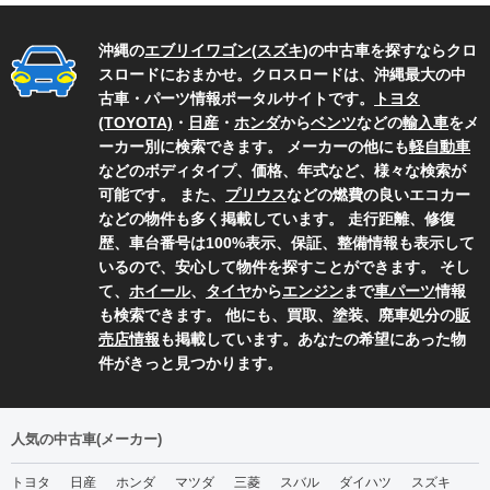
沖縄の
エブリイワゴン
(
スズキ
)の中古車を探すならクロ
スロードにおまかせ。クロスロードは、沖縄最大の中
古車・パーツ情報ポータルサイトです。
トヨタ
(TOYOTA)
・
日産
・
ホンダ
から
ベンツ
などの
輸入車
をメ
ーカー別に検索できます。 メーカーの他にも
軽自動車
などのボディタイプ、価格、年式など、様々な検索が
可能です。 また、
プリウス
などの燃費の良いエコカー
などの物件も多く掲載しています。 走行距離、修復
歴、車台番号は100%表示、保証、整備情報も表示して
いるので、安心して物件を探すことができます。 そし
て、
ホイール
、
タイヤ
から
エンジン
まで
車パーツ
情報
も検索できます。 他にも、買取、塗装、廃車処分の
販
売店情報
も掲載しています。あなたの希望にあった物
件がきっと見つかります。
人気の中古車(メーカー)
トヨタ
日産
ホンダ
マツダ
三菱
スバル
ダイハツ
スズキ