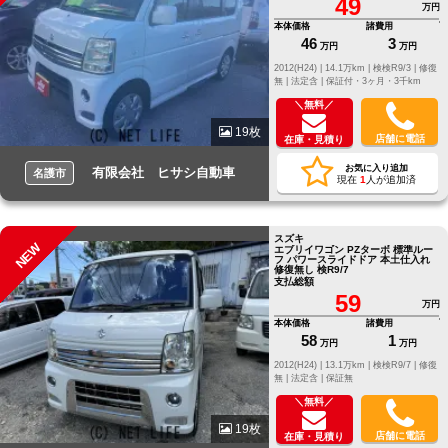
49
万円
本体価格
諸費用
46
3
万円
万円
2012(H24) |
14.1万km |
検検R9/3 |
修復
無 |
法定含 |
保証付・3ヶ月・3千km
＼無料／
19枚
店舗に電話
在庫・見積り
お気に入り追加
有限会社 ヒサシ自動車
名護市
現在
1
人が追加済
スズキ
NEW
エブリイワゴン PZターボ 標準ルー
フ パワースライドドア 本土仕入れ
修復無し 検R9/7
支払総額
59
万円
本体価格
諸費用
58
1
万円
万円
2012(H24) |
13.1万km |
検検R9/7 |
修復
無 |
法定含 |
保証無
＼無料／
19枚
店舗に電話
在庫・見積り