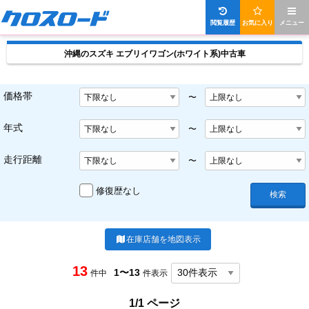
閲覧履歴
お気に入り
メニュー
沖縄のスズキ エブリイワゴン(ホワイト系)中古車
価格帯
〜
年式
〜
走行距離
〜
修復歴なし
検索
在庫店舗を地図表示
13
1〜13
件中
件表示
1/1 ページ