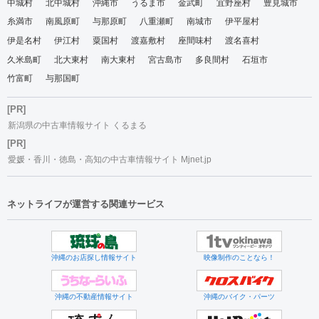
中城村
北中城村
沖縄市
うるま市
金武町
宜野座村
豊見城市
糸満市
南風原町
与那原町
八重瀬町
南城市
伊平屋村
伊是名村
伊江村
粟国村
渡嘉敷村
座間味村
渡名喜村
久米島町
北大東村
南大東村
宮古島市
多良間村
石垣市
竹富町
与那国町
[PR]
新潟県の中古車情報サイト くるまる
[PR]
愛媛・香川・徳島・高知の中古車情報サイト Mjnet.jp
ネットライフが運営する関連サービス
沖縄のお店探し情報サイト
映像制作のことなら！
沖縄の不動産情報サイト
沖縄のバイク・パーツ