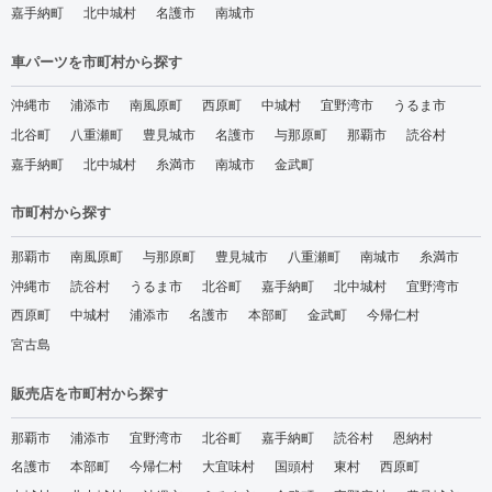
嘉手納町
北中城村
名護市
南城市
車パーツを市町村から探す
沖縄市
浦添市
南風原町
西原町
中城村
宜野湾市
うるま市
北谷町
八重瀬町
豊見城市
名護市
与那原町
那覇市
読谷村
嘉手納町
北中城村
糸満市
南城市
金武町
市町村から探す
那覇市
南風原町
与那原町
豊見城市
八重瀬町
南城市
糸満市
沖縄市
読谷村
うるま市
北谷町
嘉手納町
北中城村
宜野湾市
西原町
中城村
浦添市
名護市
本部町
金武町
今帰仁村
宮古島
販売店を市町村から探す
那覇市
浦添市
宜野湾市
北谷町
嘉手納町
読谷村
恩納村
名護市
本部町
今帰仁村
大宜味村
国頭村
東村
西原町