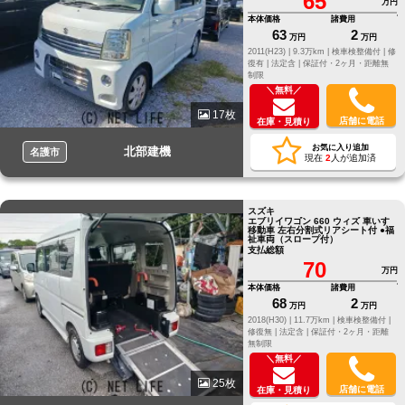
65
万円
本体価格
諸費用
63
2
万円
万円
2011(H23) |
9.3万km |
検車検整備付 |
修
復有 |
法定含 |
保証付・2ヶ月・距離無
制限
＼無料／
17枚
店舗に電話
在庫・見積り
お気に入り追加
北部建機
名護市
現在
2
人が追加済
スズキ
エブリイワゴン 660 ウィズ 車いす
移動車 左右分割式リアシート付 ●福
祉車両（スロープ付）
支払総額
70
万円
本体価格
諸費用
68
2
万円
万円
2018(H30) |
11.7万km |
検車検整備付 |
修復無 |
法定含 |
保証付・2ヶ月・距離
無制限
＼無料／
25枚
店舗に電話
在庫・見積り