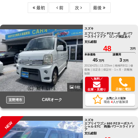
最初
前
次
最後
スズキ
エブリイワゴン PZターボ 左パワ
ースライドドア ロング保証あり
支払総額
48
万円
本体価格
諸費用
45
3
万円
万円
2013(H25) |
13.3万km |
検検R8/11 |
修
復無 |
法定含 |
保証付・1ヶ月・距離無
制限
＼無料／
8枚
店舗に電話
在庫・見積り
お気に入り追加
CARオーク
宜野湾市
現在
4
人が追加済
スズキ
NEW
エブリイワゴン 660 PZターボスペ
シャル ETC 両側パワースライドド
ア
支払総額