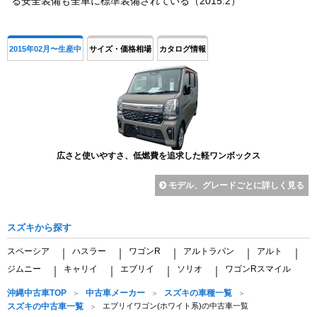
る安全装備も全車に標準装備されている（2015.2）
2015年02月〜生産中
サイズ・価格相場
カタログ情報
広さと使いやすさ、低燃費を追求した軽ワンボックス
モデル、グレードごとに詳しく見る
スズキから探す
スペーシア
ハスラー
ワゴンR
アルトラパン
アルト
｜
｜
｜
｜
｜
ジムニー
キャリイ
エブリイ
ソリオ
ワゴンRスマイル
｜
｜
｜
｜
沖縄中古車TOP
中古車メーカー
スズキの車種一覧
スズキの中古車一覧
エブリイワゴン(ホワイト系)の中古車一覧