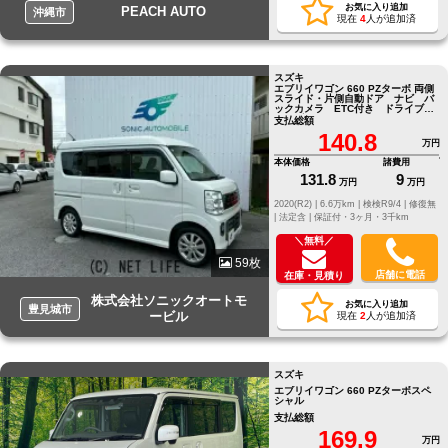
お気に入り追加
PEACH AUTO
沖縄市
現在
4
人が追加済
スズキ
エブリイワゴン 660 PZターボ 両側
スライド・片側自動ドア ナビ バ
ックカメラ ETC付き ドライブレ
コーダー
支払総額
140.8
万円
本体価格
諸費用
131.8
9
万円
万円
2020(R2) |
6.6万km |
検検R9/4 |
修復無
|
法定含 |
保証付・3ヶ月・3千km
＼無料／
59枚
店舗に電話
在庫・見積り
株式会社ソニックオートモ
お気に入り追加
豊見城市
ービル
現在
2
人が追加済
スズキ
エブリイワゴン 660 PZターボスペ
シャル
支払総額
169.9
万円