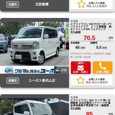
お気に入り追加
北部建機
名護市
現在
1
人が追加済
スズキ
エブリイワゴン 660 PZターボ パワ
ースライドドア ＥＴＣ車載器 純
正１３インチAW フォグランプ キ
ーレス パワーウィンドウ
支払総額
70.5
万円
本体価格
諸費用
65
5.5
万円
万円
2012(H24) |
9.4万km |
検検R9/2 |
修復
無 |
法定無 |
保証無
＼無料／
40枚
店舗に電話
在庫・見積り
お気に入り追加
ユーポス奥武山店
那覇市
現在
24
人が追加済
スズキ
エブリイワゴン 660 ウィズ 車いす
移動車 左右分割式リアシート付 福
祉車両車椅子専用車です！修復歴は
無しです一度ご来店お待ちしていま
支払総額
す
85
万円