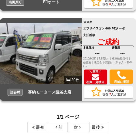
お気に入り追加
FJオート
南風原町
現在
6
人が追加済
スズキ
エブリイワゴン 660 PZターボ
支払総額
ご成約
本体価格
諸費用
---
---
2016(H28) |
7.8万km |
検車検整備付 |
修復有 |
法定含 |
保証付・24ヶ月・30千
km
＼無料／
20枚
店舗に電話
在庫・見積り
お気に入り追加
喜納モータース読谷支店
読谷村
現在
7
人が追加済
1/1 ページ
最初
前
次
最後