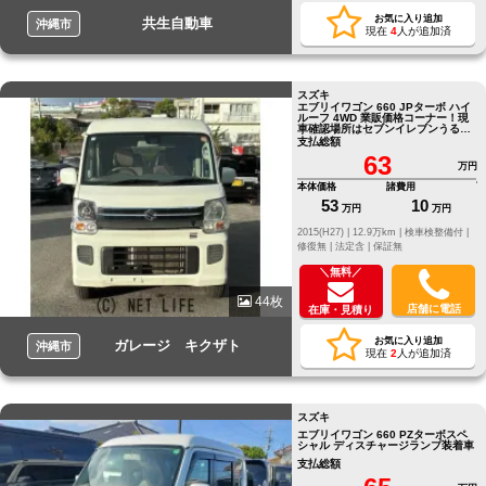
お気に入り追加
共生自動車
沖縄市
現在
4
人が追加済
スズキ
エブリイワゴン 660 JPターボ ハイ
ルーフ 4WD 業販価格コーナー！現
車確認場所はセブンイレブンうるま
宮里店向かい側にございます。
支払総額
63
万円
本体価格
諸費用
53
10
万円
万円
2015(H27) |
12.9万km |
検車検整備付 |
修復無 |
法定含 |
保証無
＼無料／
44枚
店舗に電話
在庫・見積り
お気に入り追加
ガレージ キクザト
沖縄市
現在
2
人が追加済
スズキ
エブリイワゴン 660 PZターボスペ
シャル ディスチャージランプ装着車
支払総額