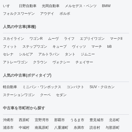
いすゞ
日野自動車
光岡自動車
メルセデス・ベンツ
BMW
フォルクスワーゲン
アウデイ
ボルボ
人気の中古車(車種)
スカイライン
ワゴンR
ムーヴ
ライフ
エブリイワゴン
マークII
フィット
ステップワゴン
キューブ
ヴィッツ
マーチ
bB
セレナ
シルビア
アルトラパン
タント
ジムニー
アトレーワゴン
クラウン
ヴォクシー
チェイサー
人気の中古車(ボディタイプ)
軽自動車
ミニバン・ワンボックス
コンパクト
SUV・クロカン
ステーションワゴン
クーペ
セダン
中古車を市町村から探す
沖縄市
西原町
宜野湾市
那覇市
うるま市
豊見城市
北谷町
浦添市
中城村
南風原町
八重瀬町
糸満市
読谷村
与那原町