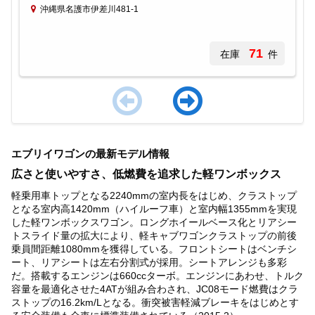
沖縄県名護市伊差川481-1
71
在庫
件
Item
1
エブリイワゴンの最新モデル情報
of
4
広さと使いやすさ、低燃費を追求した軽ワンボックス
軽乗用車トップとなる2240mmの室内長をはじめ、クラストップ
となる室内高1420mm（ハイルーフ車）と室内幅1355mmを実現
した軽ワンボックスワゴン。ロングホイールベース化とリアシー
トスライド量の拡大により、軽キャブワゴンクラストップの前後
乗員間距離1080mmを獲得している。フロントシートはベンチシ
ート、リアシートは左右分割式が採用。シートアレンジも多彩
だ。搭載するエンジンは660ccターボ。エンジンにあわせ、トルク
容量を最適化させた4ATが組み合わされ、JC08モード燃費はクラ
ストップの16.2km/Lとなる。衝突被害軽減ブレーキをはじめとす