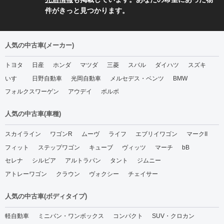
件がきっと見つかります。
人気の中古車(メーカー)
トヨタ
日産
ホンダ
マツダ
三菱
スバル
ダイハツ
スズキ
いすゞ
日野自動車
光岡自動車
メルセデス・ベンツ
BMW
フォルクスワーゲン
アウデイ
ボルボ
人気の中古車(車種)
スカイライン
ワゴンR
ムーヴ
ライフ
エブリイワゴン
マークII
フィット
ステップワゴン
キューブ
ヴィッツ
マーチ
bB
セレナ
シルビア
アルトラパン
タント
ジムニー
アトレーワゴン
クラウン
ヴォクシー
チェイサー
人気の中古車(ボディタイプ)
軽自動車
ミニバン・ワンボックス
コンパクト
SUV・クロカン