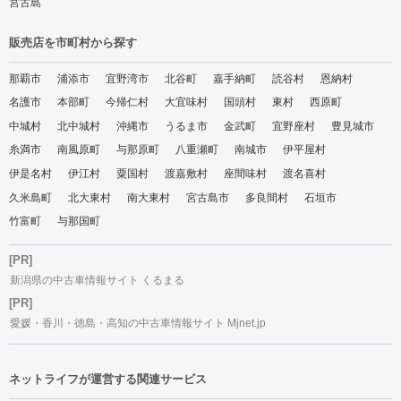
宮古島
販売店を市町村から探す
那覇市
浦添市
宜野湾市
北谷町
嘉手納町
読谷村
恩納村
名護市
本部町
今帰仁村
大宜味村
国頭村
東村
西原町
中城村
北中城村
沖縄市
うるま市
金武町
宜野座村
豊見城市
糸満市
南風原町
与那原町
八重瀬町
南城市
伊平屋村
伊是名村
伊江村
粟国村
渡嘉敷村
座間味村
渡名喜村
久米島町
北大東村
南大東村
宮古島市
多良間村
石垣市
竹富町
与那国町
[PR]
新潟県の中古車情報サイト くるまる
[PR]
愛媛・香川・徳島・高知の中古車情報サイト Mjnet.jp
ネットライフが運営する関連サービス