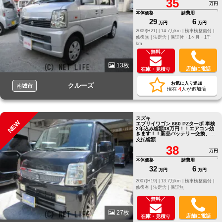
35
万円
本体価格
諸費用
29
6
万円
万円
2009(H21) |
14.7万km |
検車検整備付 |
修復無 |
法定含 |
保証付・1ヶ月・1千
km
＼無料／
13枚
店舗に電話
在庫・見積り
お気に入り追加
クルーズ
南城市
現在
4
人が追加済
スズキ
NEW
エブリイワゴン 660 PZターボ 車検
2年込み総額38万円！！エアコン効
きます！！新品バッテリー交換、オ
イル交換込み！お待ちしてます！
支払総額
38
万円
本体価格
諸費用
32
6
万円
万円
2007(H19) |
13.7万km |
検車検整備付 |
修復有 |
法定含 |
保証無
＼無料／
27枚
店舗に電話
在庫・見積り