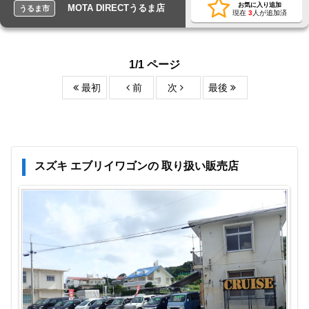
お気に入り追加
MOTA DIRECTうるま店
うるま市
現在
3
人が追加済
1/1 ページ
最初
前
次
最後
スズキ エブリイワゴンの 取り扱い販売店