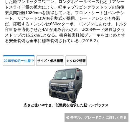
した軽ワンボックスワゴン。ロングホイールベース化とリアシー
トスライド量の拡大により、軽キャブワゴンクラストップの前後
乗員間距離1080mmを獲得している。フロントシートはベンチシ
ート、リアシートは左右分割式が採用。シートアレンジも多彩
だ。搭載するエンジンは660ccターボ。エンジンにあわせ、トルク
容量を最適化させた4ATが組み合わされ、JC08モード燃費はクラ
ストップの16.2km/Lとなる。衝突被害軽減ブレーキをはじめとす
る安全装備も全車に標準装備されている（2015.2）
2015年02月〜生産中
サイズ・価格相場
カタログ情報
広さと使いやすさ、低燃費を追求した軽ワンボックス
モデル、グレードごとに詳しく見る