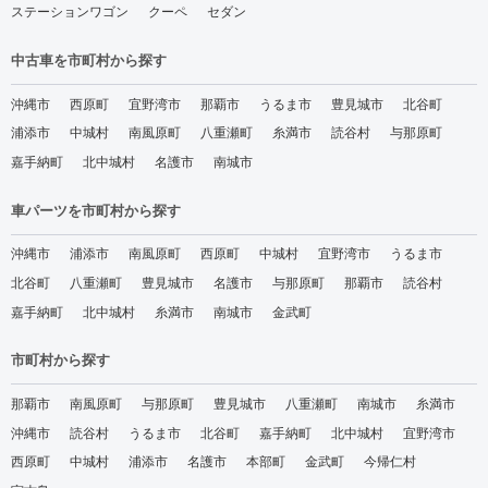
ステーションワゴン
クーペ
セダン
中古車を市町村から探す
沖縄市
西原町
宜野湾市
那覇市
うるま市
豊見城市
北谷町
浦添市
中城村
南風原町
八重瀬町
糸満市
読谷村
与那原町
嘉手納町
北中城村
名護市
南城市
車パーツを市町村から探す
沖縄市
浦添市
南風原町
西原町
中城村
宜野湾市
うるま市
北谷町
八重瀬町
豊見城市
名護市
与那原町
那覇市
読谷村
嘉手納町
北中城村
糸満市
南城市
金武町
市町村から探す
那覇市
南風原町
与那原町
豊見城市
八重瀬町
南城市
糸満市
沖縄市
読谷村
うるま市
北谷町
嘉手納町
北中城村
宜野湾市
西原町
中城村
浦添市
名護市
本部町
金武町
今帰仁村