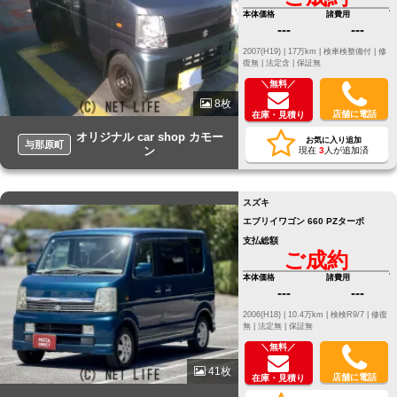
本体価格
諸費用
---
---
2007(H19) |
17万km |
検車検整備付 |
修
復無 |
法定含 |
保証無
＼無料／
8枚
店舗に電話
在庫・見積り
オリジナル car shop カモー
お気に入り追加
与那原町
ン
現在
3
人が追加済
スズキ
エブリイワゴン 660 PZターボ
支払総額
ご成約
本体価格
諸費用
---
---
2006(H18) |
10.4万km |
検検R9/7 |
修復
無 |
法定無 |
保証無
＼無料／
41枚
店舗に電話
在庫・見積り