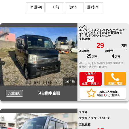
最初
前
次
最後
スズキ
エブリイワゴン 660 PZターボ エア
コンよく冷えてまだまだ頑張れま
す 現場で使いませんか
支払総額
29
万円
本体価格
諸費用
25
4
万円
万円
2007(H19) |
17.5万km |
検車検整備付 |
修復無 |
法定含 |
保証無
＼無料／
4枚
店舗に電話
在庫・見積り
お気に入り追加
SI自動車企画
八重瀬町
現在
1
人が追加済
スズキ
エブリイワゴン 660 JP
支払総額