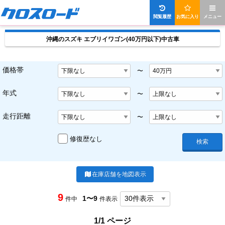
閲覧履歴
お気に入り
メニュー
沖縄のスズキ エブリイワゴン(40万円以下)中古車
価格帯
〜
年式
〜
走行距離
〜
修復歴なし
検索
在庫店舗を地図表示
9
1〜9
件中
件表示
1/1 ページ