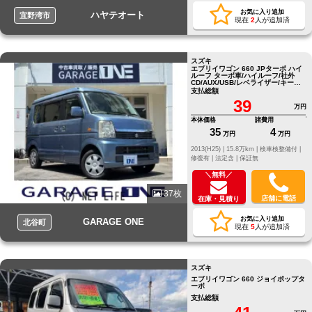
お気に入り追加
ハヤテオート
宜野湾市
現在
2
人が追加済
スズキ
エブリイワゴン 660 JPターボ ハイ
ルーフ ターボ車/ハイルーフ/社外
CD/AUX/USB/レベライザー/キーレ
スエントリー/
支払総額
39
万円
本体価格
諸費用
35
4
万円
万円
2013(H25) |
15.8万km |
検車検整備付 |
修復有 |
法定含 |
保証無
＼無料／
37枚
店舗に電話
在庫・見積り
お気に入り追加
GARAGE ONE
北谷町
現在
5
人が追加済
スズキ
エブリイワゴン 660 ジョイポップタ
ーボ
支払総額