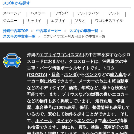
スズキから探す
スペーシア
ハスラー
ワゴンR
アルトラパン
アルト
｜
｜
｜
｜
｜
ジムニー
キャリイ
エブリイ
ソリオ
ワゴンRスマイル
｜
｜
｜
｜
沖縄中古車TOP
中古車メーカー
スズキの車種一覧
スズキの中古車一覧
エブリイワゴン(40万円以下)の中古車一覧
沖縄の
エブリイワゴン
(
スズキ
)の中古車を探すならクロ
スロードにおまかせ。クロスロードは、沖縄最大の中
古車・パーツ情報ポータルサイトです。
トヨタ
(TOYOTA)
・
日産
・
ホンダ
から
ベンツ
などの
輸入車
をメ
ーカー別に検索できます。 メーカーの他にも
軽自動車
などのボディタイプ、価格、年式など、様々な検索が
可能です。 また、
プリウス
などの燃費の良いエコカー
などの物件も多く掲載しています。 走行距離、修復
歴、車台番号は100%表示、保証、整備情報も表示して
いるので、安心して物件を探すことができます。 そし
て、
ホイール
、
タイヤ
から
エンジン
まで
車パーツ
情報
も検索できます。 他にも、買取、塗装、廃車処分の
販
売店情報
も掲載しています。あなたの希望にあった物