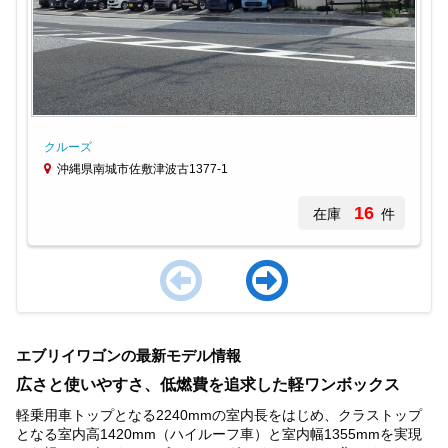
クルーズ
沖縄県南城市佐敷津波古1377-1
16
在庫
件
Item
1
エブリイワゴンの最新モデル情報
of
4
広さと使いやすさ、低燃費を追求した軽ワンボックス
軽乗用車トップとなる2240mmの室内長をはじめ、クラストップ
となる室内高1420mm（ハイルーフ車）と室内幅1355mmを実現