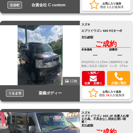
お気に入り追加
合資会社 C custom
北谷町
現在
1
人が追加済
スズキ
エブリイワゴン 660 PZターボ
支払総額
ご成約
本体価格
諸費用
---
---
2011(H23) |
11.2万km |
検検R8/11 |
修
復無 |
法定含 |
保証付・1ヶ月・1千km
＼無料／
12枚
店舗に電話
在庫・見積り
お気に入り追加
粟國ボディー
うるま市
現在
16
人が追加済
スズキ
エブリイワゴン 660 JP 在庫入れ替
えの為、不具合なし現状お買い得
車！
支払総額
ご成約