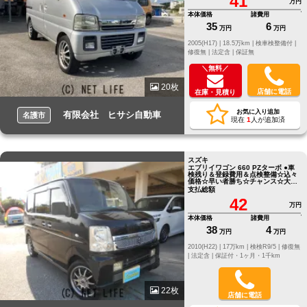
41
万円
本体価格
諸費用
35
6
万円
万円
2005(H17) |
18.5万km |
検車検整備付 |
修復無 |
法定含 |
保証無
＼無料／
20枚
店舗に電話
在庫・見積り
お気に入り追加
有限会社 ヒサシ自動車
名護市
現在
1
人が追加済
スズキ
エブリイワゴン 660 PZターボ ●車
検残り＆登録費用＆点検整備☆込々
価格☆早い者勝ち☆チャンス☆大チ
ャンス☆
支払総額
42
万円
本体価格
諸費用
38
4
万円
万円
2010(H22) |
17万km |
検検R9/5 |
修復無
|
法定含 |
保証付・1ヶ月・1千km
22枚
店舗に電話