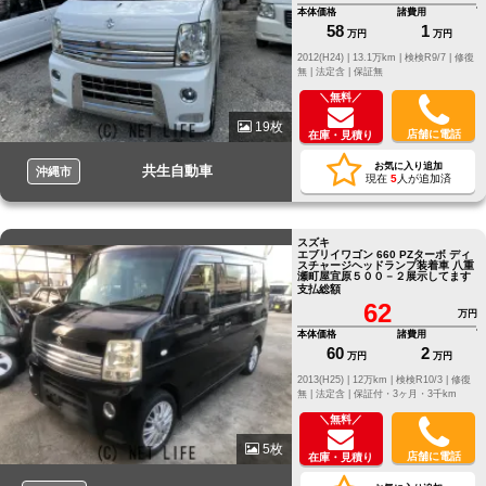
本体価格
諸費用
58
1
万円
万円
2012(H24) |
13.1万km |
検検R9/7 |
修復
無 |
法定含 |
保証無
＼無料／
19枚
店舗に電話
在庫・見積り
お気に入り追加
共生自動車
沖縄市
現在
5
人が追加済
スズキ
エブリイワゴン 660 PZターボ ディ
スチャージヘッドランプ装着車 八重
瀬町屋宜原５００－２展示してます
支払総額
62
万円
本体価格
諸費用
60
2
万円
万円
2013(H25) |
12万km |
検検R10/3 |
修復
無 |
法定含 |
保証付・3ヶ月・3千km
＼無料／
5枚
店舗に電話
在庫・見積り