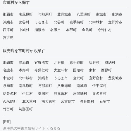
市町村から探す
那覇市
南風原町
与那原町
豊見城市
八重瀬町
南城市
糸満市
沖縄市
読谷村
うるま市
北谷町
嘉手納町
北中城村
宜野湾市
西原町
中城村
浦添市
名護市
本部町
金武町
今帰仁村
宮古島
販売店を市町村から探す
那覇市
浦添市
宜野湾市
北谷町
嘉手納町
読谷村
恩納村
名護市
本部町
今帰仁村
大宜味村
国頭村
東村
西原町
中城村
北中城村
沖縄市
うるま市
金武町
宜野座村
豊見城市
糸満市
南風原町
与那原町
八重瀬町
南城市
伊平屋村
伊是名村
伊江村
粟国村
渡嘉敷村
座間味村
渡名喜村
久米島町
北大東村
南大東村
宮古島市
多良間村
石垣市
竹富町
与那国町
[PR]
新潟県の中古車情報サイト くるまる