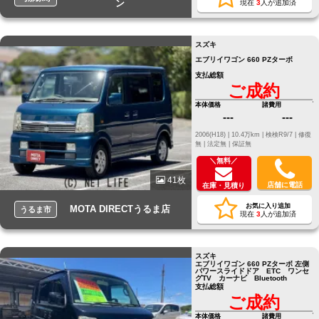
ン
現在
3
人が追加済
スズキ
エブリイワゴン 660 PZターボ
支払総額
ご成約
本体価格
諸費用
---
---
2006(H18) |
10.4万km |
検検R9/7 |
修復
無 |
法定無 |
保証無
＼無料／
41枚
店舗に電話
在庫・見積り
お気に入り追加
MOTA DIRECTうるま店
うるま市
現在
3
人が追加済
スズキ
エブリイワゴン 660 PZターボ 左側
パワースライドドア ETC ワンセ
グTV カーナビ Bluetooth
支払総額
ご成約
本体価格
諸費用