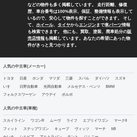
などの物件も多く掲載しています。 走行距離、修復
歴、車台番号は100%表示、保証、整備情報も表示して
いるので、安心して物件を探すことができます。 そし
て、
ホイール
、
タイヤ
から
エンジン
まで
車パーツ
情報
も検索できます。 他にも、買取、塗装、廃車処分の
販
売店情報
も掲載しています。あなたの希望にあった物
件がきっと見つかります。
人気の中古車(メーカー)
トヨタ
日産
ホンダ
マツダ
三菱
スバル
ダイハツ
スズキ
いすゞ
日野自動車
光岡自動車
メルセデス・ベンツ
BMW
フォルクスワーゲン
アウデイ
ボルボ
人気の中古車(車種)
スカイライン
ワゴンR
ムーヴ
ライフ
エブリイワゴン
マークII
フィット
ステップワゴン
キューブ
ヴィッツ
マーチ
bB
セレナ
シルビア
アルトラパン
タント
ジムニー