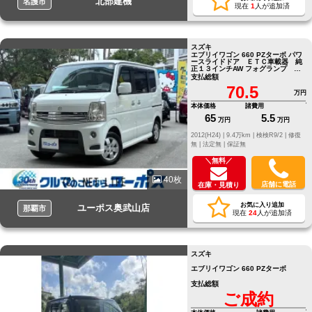
北部建機
名護市
現在
1
人が追加済
スズキ
エブリイワゴン 660 PZターボ パワ
ースライドドア ＥＴＣ車載器 純
正１３インチAW フォグランプ キ
ーレス パワーウィンドウ
支払総額
70.5
万円
本体価格
諸費用
65
5.5
万円
万円
2012(H24) |
9.4万km |
検検R9/2 |
修復
無 |
法定無 |
保証無
＼無料／
40枚
店舗に電話
在庫・見積り
お気に入り追加
ユーポス奥武山店
那覇市
現在
24
人が追加済
スズキ
エブリイワゴン 660 PZターボ
支払総額
ご成約