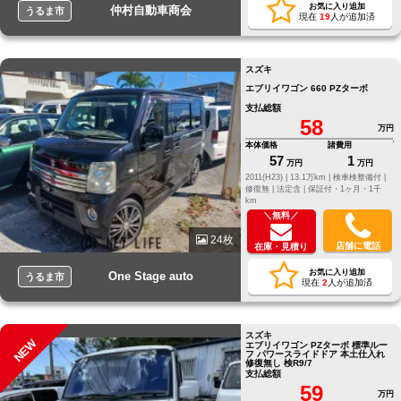
お気に入り追加
仲村自動車商会
うるま市
現在
19
人が追加済
スズキ
エブリイワゴン 660 PZターボ
支払総額
58
万円
本体価格
諸費用
57
1
万円
万円
2011(H23) |
13.1万km |
検車検整備付 |
修復無 |
法定含 |
保証付・1ヶ月・1千
km
＼無料／
24枚
店舗に電話
在庫・見積り
お気に入り追加
One Stage auto
うるま市
現在
2
人が追加済
スズキ
NEW
エブリイワゴン PZターボ 標準ルー
フ パワースライドドア 本土仕入れ
修復無し 検R9/7
支払総額
59
万円