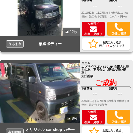
本体価格
諸費用
---
---
2011(H23) |
11.2万km |
検検R8/11 |
修
復無 |
法定含 |
保証付・1ヶ月・1千km
＼無料／
12枚
店舗に電話
在庫・見積り
お気に入り追加
粟國ボディー
うるま市
現在
15
人が追加済
スズキ
エブリイワゴン 660 JP 在庫入れ替
えの為、不具合なし現状お買い得
車！
支払総額
ご成約
本体価格
諸費用
---
---
2007(H19) |
17万km |
検車検整備付 |
修
復無 |
法定含 |
保証無
＼無料／
8枚
店舗に電話
在庫・見積り
オリジナル car shop カモー
お気に入り追加
与那原町