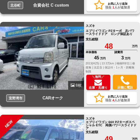
お気に入り追加
合資会社 C custom
北谷町
現在
1
人が追加済
スズキ
エブリイワゴン PZターボ 左パワ
ースライドドア ロング保証あり
支払総額
48
万円
本体価格
諸費用
45
3
万円
万円
2013(H25) |
13.3万km |
検検R8/11 |
修
復無 |
法定含 |
保証付・1ヶ月・距離無
制限
＼無料／
8枚
店舗に電話
在庫・見積り
お気に入り追加
CARオーク
宜野湾市
現在
4
人が追加済
スズキ
NEW
エブリイワゴン 660 PZターボスペ
シャル ETC 両側パワースライドド
ア
支払総額
49
万円