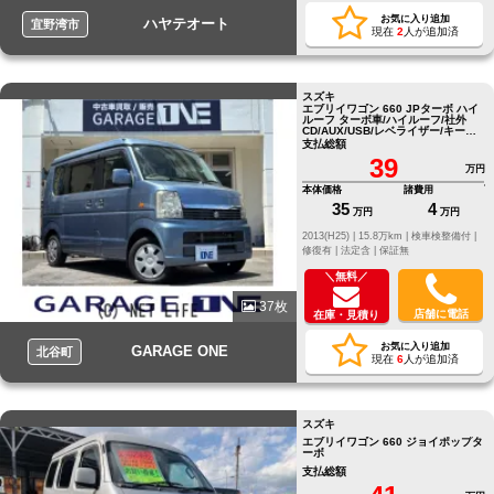
お気に入り追加
ハヤテオート
宜野湾市
現在
2
人が追加済
スズキ
エブリイワゴン 660 JPターボ ハイ
ルーフ ターボ車/ハイルーフ/社外
CD/AUX/USB/レベライザー/キーレ
スエントリー/
支払総額
39
万円
本体価格
諸費用
35
4
万円
万円
2013(H25) |
15.8万km |
検車検整備付 |
修復有 |
法定含 |
保証無
＼無料／
37枚
店舗に電話
在庫・見積り
お気に入り追加
GARAGE ONE
北谷町
現在
6
人が追加済
スズキ
エブリイワゴン 660 ジョイポップタ
ーボ
支払総額