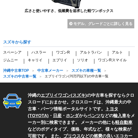
広さと使いやすさ、低燃費を追求した軽ワンボックス
モデル、グレードごとに詳しく見る
スズキから探す
スペーシア
ハスラー
ワゴンR
アルトラパン
アルト
｜
｜
｜
｜
｜
ジムニー
キャリイ
エブリイ
ソリオ
ワゴンRスマイル
｜
｜
｜
｜
沖縄中古車TOP
中古車メーカー
スズキの車種一覧
スズキの中古車一覧
エブリイワゴン(70万円以下)の中古車一覧
沖縄の
エブリイワゴン
(
スズキ
)の中古車を探すならクロ
スロードにおまかせ。クロスロードは、沖縄最大の中
古車・パーツ情報ポータルサイトです。
トヨタ
(TOYOTA)
・
日産
・
ホンダ
から
ベンツ
などの
輸入車
をメ
ーカー別に検索できます。 メーカーの他にも
軽自動車
などのボディタイプ、価格、年式など、様々な検索が
可能です。 また、
プリウス
などの燃費の良いエコカー