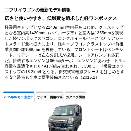
1
エブリイワゴンの最新モデル情報
of
4
広さと使いやすさ、低燃費を追求した軽ワンボックス
軽乗用車トップとなる2240mmの室内長をはじめ、クラストップ
となる室内高1420mm（ハイルーフ車）と室内幅1355mmを実現
した軽ワンボックスワゴン。ロングホイールベース化とリアシー
トスライド量の拡大により、軽キャブワゴンクラストップの前後
乗員間距離1080mmを獲得している。フロントシートはベンチシ
ート、リアシートは左右分割式が採用。シートアレンジも多彩
だ。搭載するエンジンは660ccターボ。エンジンにあわせ、トルク
容量を最適化させた4ATが組み合わされ、JC08モード燃費はクラ
ストップの16.2km/Lとなる。衝突被害軽減ブレーキをはじめとす
る安全装備も全車に標準装備されている（2015.2）
2015年02月〜生産中
サイズ・価格相場
カタログ情報