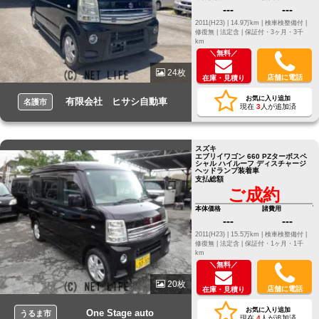
---
---
2011(H23) |
14.9万km |
検車検整備付 |
修復無 |
法定含 |
保証付・3ヶ月・3千
km
＼無料／
24枚
店舗に電話
在庫・見積り
お気に入り追加
有限会社 ヒサシ自動車
名護市
現在
3
人が追加済
スズキ
エブリイワゴン 660 PZターボスペ
シャル ハイルーフ ディスチャージ
ヘッドランプ装着車
支払総額
ご成約
本体価格
諸費用
---
---
2011(H23) |
15.5万km |
検車検整備付 |
修復無 |
法定含 |
保証付・1ヶ月・1千
km
＼無料／
20枚
店舗に電話
在庫・見積り
お気に入り追加
One Stage auto
うるま市
現在
4
人が追加済