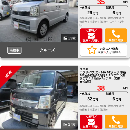
35
万円
本体価格
諸費用
29
6
万円
万円
2009(H21) |
14.7万km |
検車検整備付 |
修復無 |
法定含 |
保証付・1ヶ月・1千
km
＼無料／
13枚
店舗に電話
在庫・見積り
お気に入り追加
クルーズ
南城市
現在
5
人が追加済
スズキ
NEW
エブリイワゴン 660 PZターボ 車検
2年込み総額38万円！！エアコン効
きます！！新品バッテリー交換、オ
イル交換込み！お待ちしてます！
支払総額
38
万円
本体価格
諸費用
32
6
万円
万円
2007(H19) |
13.7万km |
検車検整備付 |
修復有 |
法定含 |
保証無
＼無料／
27枚
店舗に電話
在庫・見積り