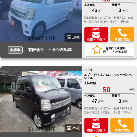
本体価格
諸費用
46
3
万円
万円
2012(H24) |
14.1万km |
検検R9/3 |
修復
無 |
法定含 |
保証付・3ヶ月・3千km
＼無料／
19枚
店舗に電話
在庫・見積り
お気に入り追加
有限会社 ヒサシ自動車
名護市
現在
1
人が追加済
スズキ
エブリイワゴン 660 PZターボスペ
シャル
支払総額
50
万円
本体価格
諸費用
47
3
万円
万円
2008(H20) |
12.6万km |
検検R10/7 |
修
復無 |
法定含 |
保証付・2ヶ月・2千km
＼無料／
25枚
店舗に電話
在庫・見積り