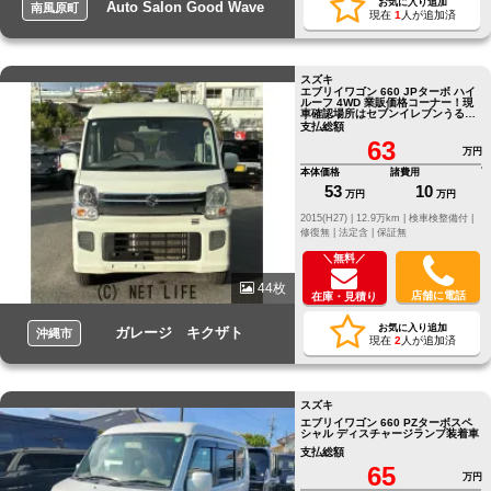
お気に入り追加
Auto Salon Good Wave
南風原町
現在
1
人が追加済
スズキ
エブリイワゴン 660 JPターボ ハイ
ルーフ 4WD 業販価格コーナー！現
車確認場所はセブンイレブンうるま
宮里店向かい側にございます。
支払総額
63
万円
本体価格
諸費用
53
10
万円
万円
2015(H27) |
12.9万km |
検車検整備付 |
修復無 |
法定含 |
保証無
＼無料／
44枚
店舗に電話
在庫・見積り
お気に入り追加
ガレージ キクザト
沖縄市
現在
2
人が追加済
スズキ
エブリイワゴン 660 PZターボスペ
シャル ディスチャージランプ装着車
支払総額
65
万円