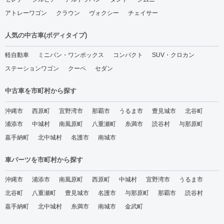
アトレーワゴン
クラウン
ヴォクシー
チェイサー
人気の中古車(ボディタイプ)
軽自動車
ミニバン・ワンボックス
コンパクト
SUV・クロカン
ステーションワゴン
クーペ
セダン
中古車を市町村から探す
沖縄市
西原町
宜野湾市
那覇市
うるま市
豊見城市
北谷町
浦添市
中城村
南風原町
八重瀬町
糸満市
読谷村
与那原町
嘉手納町
北中城村
名護市
南城市
車パーツを市町村から探す
沖縄市
浦添市
南風原町
西原町
中城村
宜野湾市
うるま市
北谷町
八重瀬町
豊見城市
名護市
与那原町
那覇市
読谷村
嘉手納町
北中城村
糸満市
南城市
金武町