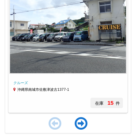
クルーズ
沖縄県南城市佐敷津波古1377-1
15
在庫
件
Item