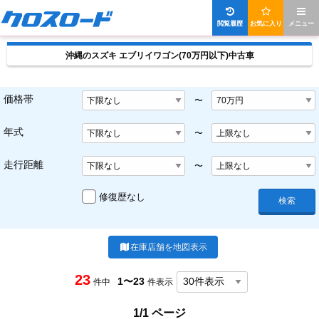
閲覧履歴
お気に入り
メニュー
沖縄のスズキ エブリイワゴン(70万円以下)中古車
価格帯
〜
年式
〜
走行距離
〜
修復歴なし
検索
在庫店舗を地図表示
23
1〜23
件中
件表示
1/1 ページ