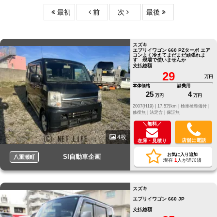
最初
前
次
最後
スズキ
エブリイワゴン 660 PZターボ エア
コンよく冷えてまだまだ頑張れま
す 現場で使いませんか
支払総額
29
万円
本体価格
諸費用
25
4
万円
万円
2007(H19) |
17.5万km |
検車検整備付 |
修復無 |
法定含 |
保証無
＼無料／
4枚
店舗に電話
在庫・見積り
お気に入り追加
SI自動車企画
八重瀬町
現在
1
人が追加済
スズキ
エブリイワゴン 660 JP
支払総額