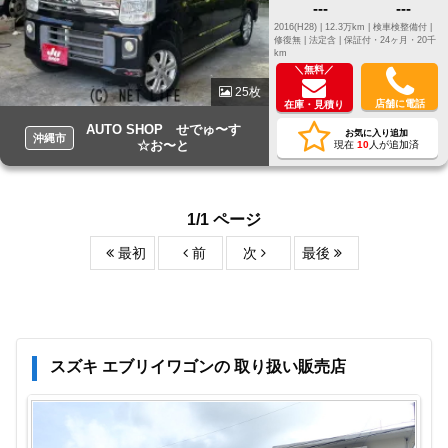
---
---
2016(H28) |
12.3万km |
検車検整備付 |
修復無 |
法定含 |
保証付・24ヶ月・20千
km
＼無料／
25枚
店舗に電話
在庫・見積り
AUTO SHOP せでゅ〜す
お気に入り追加
沖縄市
☆お〜と
現在
10
人が追加済
1/1 ページ
最初
前
次
最後
スズキ エブリイワゴンの 取り扱い販売店