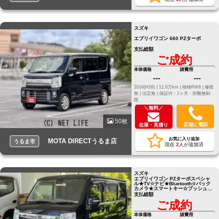
スズキ
エブリイワゴン 660 PZターボ
支払総額
ご成約
本体価格
諸費用
---
---
2016(H28) |
11.6万km |
検検R9/8 |
修復
無 |
法定無 |
保証付・1ヶ月・距離無制
限
＼無料／
50枚
店舗に電話
在庫・見積り
お気に入り追加
MOTA DIRECTうるま店
うるま市
現在
2
人が追加済
スズキ
エブリイワゴン PZターボスペシャ
ル★TV☆ナビ★Bluetooth☆バック
カメラ★スマートキー☆プッシュス
タート★両側パワースライド☆無事
支払総額
故車★早い者勝ち☆ ●他店にてロー
ご成約
ンNGだったお客様でもお気軽にご
相談ください●LINE ID[@805icatl]
本体価格
諸費用