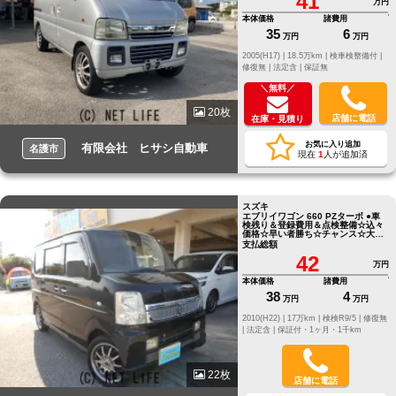
41
万円
本体価格
諸費用
35
6
万円
万円
2005(H17) |
18.5万km |
検車検整備付 |
修復無 |
法定含 |
保証無
＼無料／
20枚
店舗に電話
在庫・見積り
お気に入り追加
有限会社 ヒサシ自動車
名護市
現在
1
人が追加済
スズキ
エブリイワゴン 660 PZターボ ●車
検残り＆登録費用＆点検整備☆込々
価格☆早い者勝ち☆チャンス☆大チ
ャンス☆
支払総額
42
万円
本体価格
諸費用
38
4
万円
万円
2010(H22) |
17万km |
検検R9/5 |
修復無
|
法定含 |
保証付・1ヶ月・1千km
22枚
店舗に電話