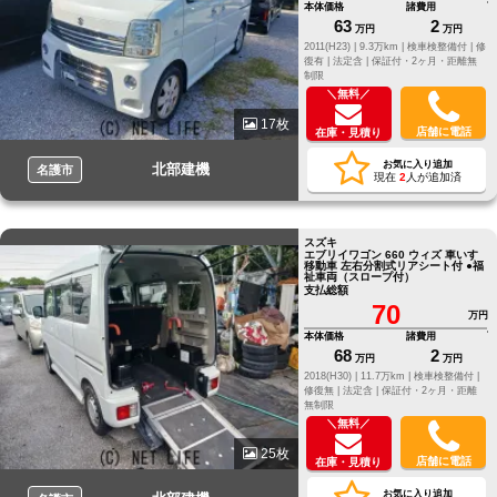
本体価格
諸費用
63
2
万円
万円
2011(H23) |
9.3万km |
検車検整備付 |
修
復有 |
法定含 |
保証付・2ヶ月・距離無
制限
＼無料／
17枚
店舗に電話
在庫・見積り
お気に入り追加
北部建機
名護市
現在
2
人が追加済
スズキ
エブリイワゴン 660 ウィズ 車いす
移動車 左右分割式リアシート付 ●福
祉車両（スロープ付）
支払総額
70
万円
本体価格
諸費用
68
2
万円
万円
2018(H30) |
11.7万km |
検車検整備付 |
修復無 |
法定含 |
保証付・2ヶ月・距離
無制限
＼無料／
25枚
店舗に電話
在庫・見積り
お気に入り追加