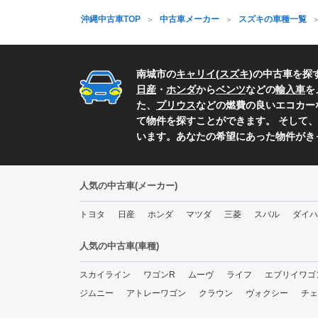
沖縄中古車TOP
中古車メーカー
スズキの車種一覧
南城市の
キャリイ
(
スズキ
)の中古車を探
日産
・
ホンダ
から
ベンツ
などの
輸入車
を
た、
プリウス
などの燃費の良いエコカー
て物件を探すことができます。 そして、
います。あなたの希望にあった物件がき
人気の中古車(メーカー)
トヨタ
日産
ホンダ
マツダ
三菱
スバル
ダイハ
人気の中古車(車種)
スカイライン
ワゴンR
ムーヴ
ライフ
エブリイワゴ
ジムニー
アトレーワゴン
クラウン
ヴォクシー
チェ