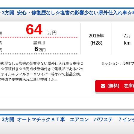
 3方開
安心・修復歴なし☆塩害の影響少ない県外仕入れ車☆
64
万円
額
2016年
7万
格
諸費用
(H28)
km
6
円
万円
修復歴なし☆塩害の影響少ない県外仕入れ車☆車検２
ミッション：
5MT
き☆保証付き☆法定点検整備付きで消耗品であるバッ
＆オイル＆フィルター＆ワイパー等すべて新品交換、
整備で要交換あれば新品交換！お...
(無料) 在
 3方開
オートマチックＡＴ車 エアコン パワステ ７イン