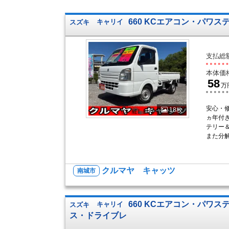
660 KCエアコン・パワステ
スズキ
キャリイ
支払総
本体価
58
万
安心・
18枚
ヵ年付
テリー
また分解
クルマヤ キャッツ
南城市
660 KCエアコン・パワステ
スズキ
キャリイ
ス・ドライブレ