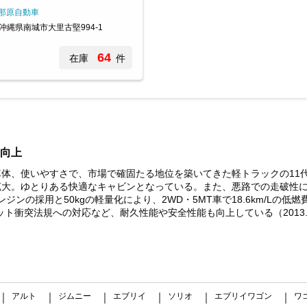
那原自動車
沖縄県南城市大里古堅994-1
64
在庫
件
向上
体、使いやすさで、市場で確固たる地位を築いてきた軽トラックの11
拡大。ゆとりある快適なキャビンとなっている。また、悪路での走破性
ジンの採用と50kgの軽量化により、2WD・5MT車で18.6km/Lの
ット衝突法規への対応など、耐久性能や安全性能も向上している（2013.
アルト
ジムニー
エブリイ
ソリオ
エブリイワゴン
ワ
｜
｜
｜
｜
｜
｜