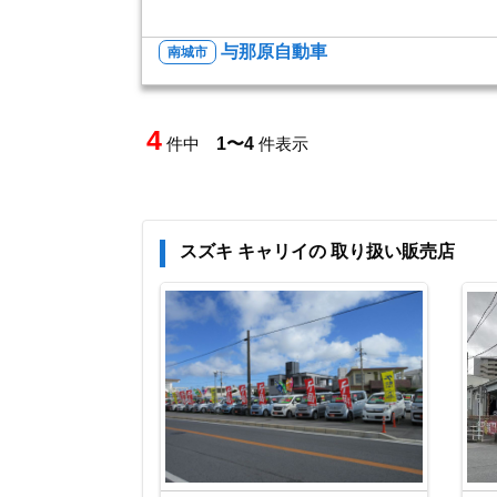
与那原自動車
南城市
4
件中
1〜4
件表示
スズキ キャリイの 取り扱い販売店