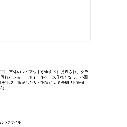
代目。車体のレイアウトが全面的に見直され、クラ
に優れたショートホイールベース仕様となり、小回
低燃費を実現。徹底したサビ対策による長期サビ保証
8）
ゴンRスマイル