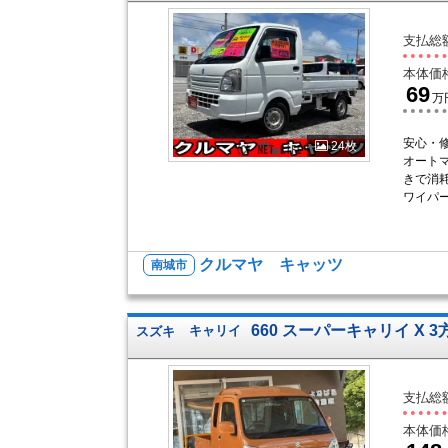
支払総
本体価
69
万
安心・
24枚
オート
きで消
ワイパー
クルマヤ キャッツ
南城市
660 スーパーキャリイ X 3
スズキ
キャリイ
支払総
本体価