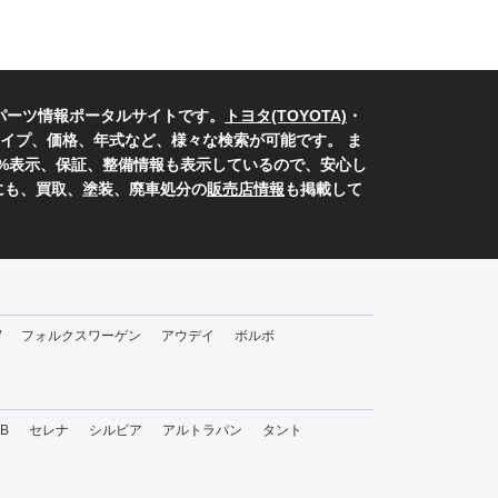
パーツ情報ポータルサイトです。
トヨタ(TOYOTA)
・
イプ、価格、年式など、様々な検索が可能です。 ま
0%表示、保証、整備情報も表示しているので、安心し
にも、買取、塗装、廃車処分の
販売店情報
も掲載して
W
フォルクスワーゲン
アウデイ
ボルボ
bB
セレナ
シルビア
アルトラパン
タント