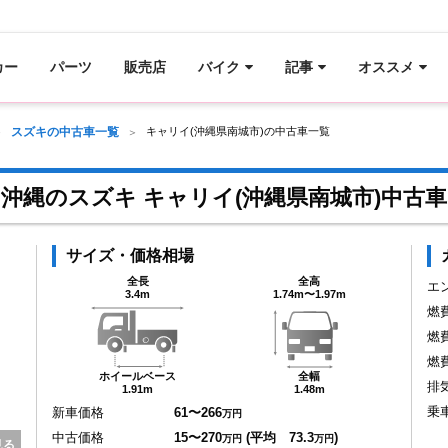
カー
パーツ
販売店
バイク
記事
オススメ
スズキの中古車一覧
キャリイ(沖縄県南城市)の中古車一覧
沖縄のスズキ キャリイ(沖縄県南城市)中古車
サイズ・価格相場
全長
全高
エ
3.4m
1.74m〜1.97m
燃
燃
燃
ホイールベース
全幅
排
1.91m
1.48m
乗
新車価格
61〜266
万円
中古価格
15〜270
(平均 73.3
)
万円
万円
見る