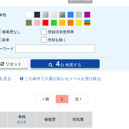
体色
修復歴なし
登録済未使用車
新車
売却を除く
ーワード
4
リセット
台 検索する
を見る
この条件で入庫お知らせメールを受け取る
前
1
次
車検
修復歴
排気量
短
|
長