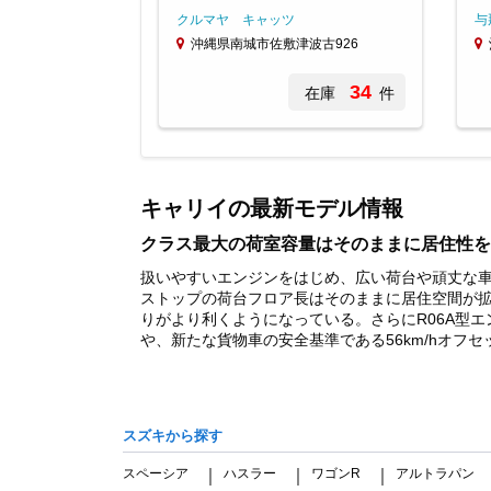
クルマヤ キャッツ
与
沖縄県南城市佐敷津波古926
34
在庫
件
Item
1
of
キャリイの最新モデル情報
2
クラス最大の荷室容量はそのままに居住性を
扱いやすいエンジンをはじめ、広い荷台や頑丈な車
ストップの荷台フロア長はそのままに居住空間が
りがより利くようになっている。さらにR06A型エン
や、新たな貨物車の安全基準である56km/hオフセ
スズキから探す
スペーシア
ハスラー
ワゴンR
アルトラパン
｜
｜
｜