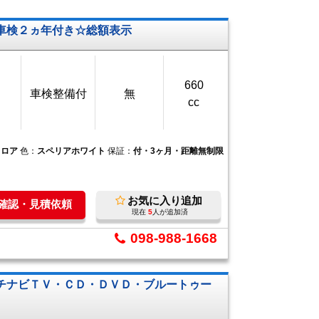
車検２ヵ年付き☆総額表示
660
車検整備付
無
cc
フロア
色：
スペリアホワイト
保証：
付・3ヶ月・距離無制限
お気に入り追加
庫確認・見積依頼
現在
5
人が追加済
098-988-1668
チナビＴＶ・ＣＤ・ＤＶＤ・ブルートゥー