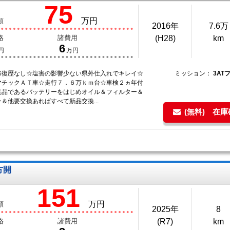
75
万円
額
2016年
7.6万
格
諸費用
(H28)
km
6
円
万円
修復歴なし☆塩害の影響少ない県外仕入れでキレイ☆
ミッション：
3AT
マチックＡＴ車☆走行７．６万ｋｍ台☆車検２ヵ年付
耗品であるバッテリーをはじめオイル＆フィルター＆
＆他要交換あればすべて新品交換...
(無料) 在
方開
151
万円
額
2025年
8
格
諸費用
(R7)
km