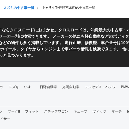
スズキの中古車一覧
キャリイ(沖縄県南城市)の中古車一覧
すならクロスロードにおまかせ。クロスロードは、沖縄最大の中古車・
メーカー別に検索できます。 メーカーの他にも
軽自動車
などのボディタ
などの物件も多く掲載しています。 走行距離、修復歴、車台番号は10
ホイール
、
タイヤ
から
エンジン
まで
車パーツ
情報も検索できます。 他
っと見つかります。
ツ
スズキ
いすゞ
日野自動車
光岡自動車
メルセデス・ベンツ
BM
ン
マークII
フィット
ステップワゴン
キューブ
ヴィッツ
マーチ
イサー