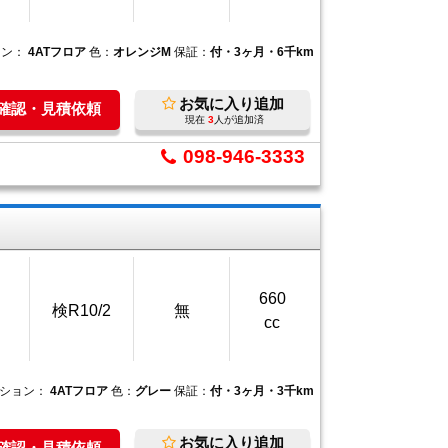
ョン：
4ATフロア
色：
オレンジM
保証：
付・3ヶ月・6千km
お気に入り追加
庫確認・見積依頼
現在
3
人が追加済
098-946-3333
660
検R10/2
無
cc
ション：
4ATフロア
色：
グレー
保証：
付・3ヶ月・3千km
お気に入り追加
庫確認・見積依頼