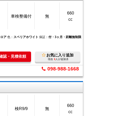
660
車検整備付
無
cc
フロア
色：
スペリアホワイト
保証：
付・3ヶ月・距離無制限
お気に入り追加
庫確認・見積依頼
現在
3
人が追加済
098-988-1668
660
検R9/9
無
cc