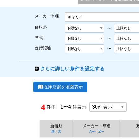
メーカー車種
キャリイ
価格帯
〜
年式
〜
走行距離
〜
さらに詳しい条件を設定する
在庫店舗を地図表示
4
件中
1〜4
件表示
新着順
メーカー・車名
新
|
古
A〜
|
Z〜