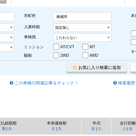
市町村
本
南城市
入庫時期
車検残
ミッション
AT/CVT
MT
キ
駆動
2WD
4WD
お気に入り検索に追加
この車種の関連記事をチェック！
検索履歴
支払総額順
本体価格順
年式
走行距離
安
|
高
安
|
高
新
|
古
少
|
多