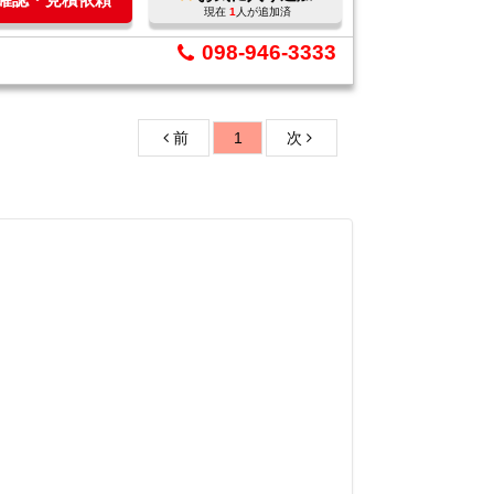
現在
1
人が追加済
098-946-3333
前
1
次