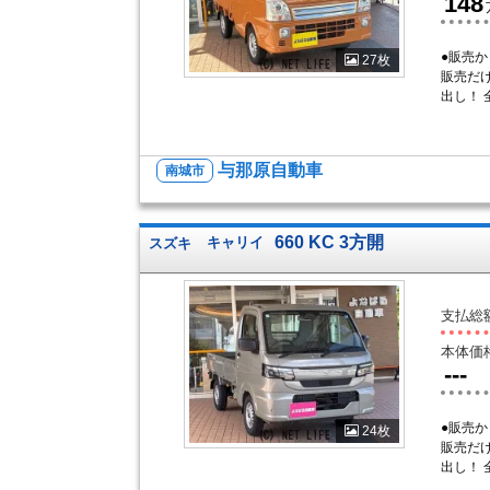
148
●販売
27枚
販売だ
出し！
与那原自動車
南城市
660 KC 3方開
スズキ
キャリイ
支払総
本体価
---
●販売
24枚
販売だ
出し！