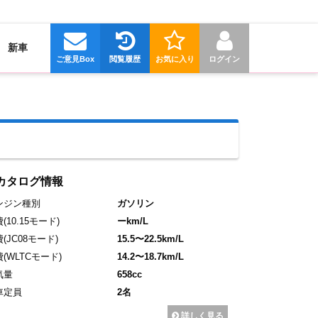
新車
ご意見Box
閲覧履歴
お気に入り
ログイン
カタログ情報
ンジン種別
ガソリン
費
(10.15モード)
ーkm/L
費
(JC08モード)
15.5〜22.5km/L
費
(WLTCモード)
14.2〜18.7km/L
気量
658cc
車定員
2名
詳しく見る