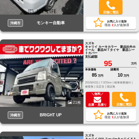
店舗に電話
お気に入り追加
モンキー自動車
沖縄市
現在
2
人が追加済
スズキ
キャリイ カーキカラー 新品社外ホ
イール 新品ＭＴタイヤ 新品シー
トカバー
支払総額
95
万円
本体価格
諸費用
85
10
万円
万円
2010(H22) |
7.9万km |
検車検整備付 |
修復無 |
法定含 |
保証無
＼無料／
21枚
店舗に電話
在庫・見積り
お気に入り追加
BRIGHT UP
沖縄市
現在
3
人が追加済
スズキ
キャリイ 660 スーパーキャリイ X 3