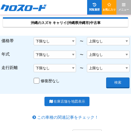
閲覧履歴
お気に入り
メニュー
沖縄のスズキ キャリイ(沖縄県沖縄市)中古車
価格帯
〜
年式
〜
走行距離
〜
修復歴なし
検索
在庫店舗を地図表示
この車種の関連記事をチェック！