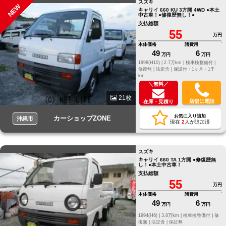
スズキ
NEW
キャリイ 660 KU 3方開 4WD ●本土
中古車！●修復歴無し！●
支払総額
55
万円
本体価格
諸費用
49
6
万円
万円
1998(H10) |
2.7万km |
検車検整備付 |
修復無 |
法定含 |
保証付・1ヶ月・1千
km
＼無料／
21枚
店舗に電話
在庫・見積り
お気に入り追加
カーショップZONE
沖縄市
現在
2
人が追加済
スズキ
キャリイ 660 TA 1方開 ●修復歴無
し！●本土中古車！
支払総額
55
万円
本体価格
諸費用
49
6
万円
万円
1994(H6) |
3.8万km |
検車検整備付 |
修
復無 |
法定含 |
保証無