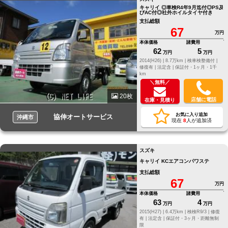
キャリイ ◎車検R4年9月迄付◎PS及
びAC付◎社外ホイルタイヤ付き
支払総額
67
万円
本体価格
諸費用
62
5
万円
万円
2014(H26) |
8.7万km |
検車検整備付 |
修復有 |
法定含 |
保証付・1ヶ月・1千
km
＼無料／
20枚
店舗に電話
在庫・見積り
お気に入り追加
協伸オートサービス
沖縄市
現在
8
人が追加済
スズキ
キャリイ KCエアコンパワステ
支払総額
67
万円
本体価格
諸費用
63
4
万円
万円
2015(H27) |
6.4万km |
検検R9/3 |
修復
有 |
法定含 |
保証付・3ヶ月・距離無制
限