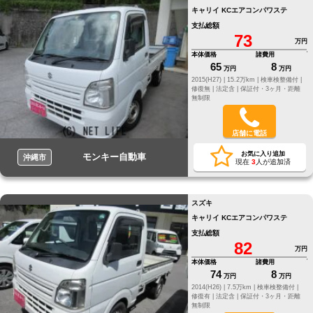
キャリイ KCエアコンパワステ
支払総額
73
万円
本体価格
諸費用
65
8
万円
万円
2015(H27) |
15.2万km |
検車検整備付 |
修復無 |
法定含 |
保証付・3ヶ月・距離
無制限
店舗に電話
お気に入り追加
モンキー自動車
沖縄市
現在
3
人が追加済
スズキ
キャリイ KCエアコンパワステ
支払総額
82
万円
本体価格
諸費用
74
8
万円
万円
2014(H26) |
7.5万km |
検車検整備付 |
修復有 |
法定含 |
保証付・3ヶ月・距離
無制限