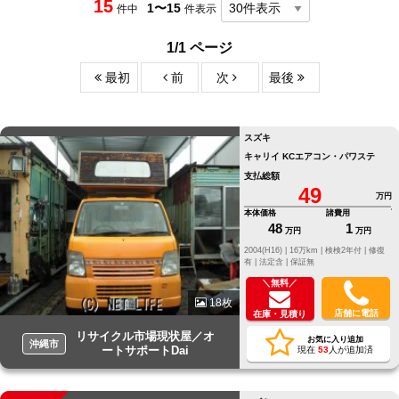
15
1〜15
件中
件表示
1/1 ページ
最初
前
次
最後
スズキ
キャリイ KCエアコン・パワステ
支払総額
49
万円
本体価格
諸費用
48
1
万円
万円
2004(H16) |
16万km |
検検2年付 |
修復
有 |
法定含 |
保証無
＼無料／
18枚
店舗に電話
在庫・見積り
リサイクル市場現状屋／オ
お気に入り追加
沖縄市
ートサポートDai
現在
53
人が追加済