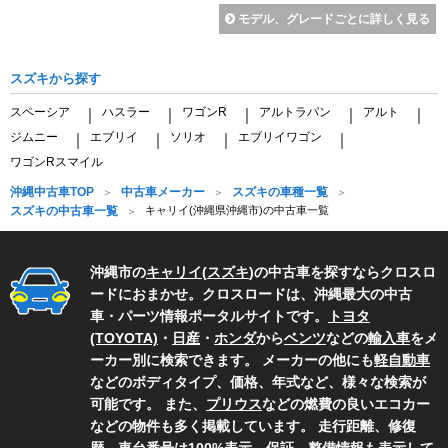
モデル、グレードごとに詳しく見る
スズキから探す
スペーシア
ハスラー
ワゴンR
アルトラパン
アルト
｜
｜
｜
｜
｜
ジムニー
エブリイ
ソリオ
エブリイワゴン
｜
｜
｜
｜
ワゴンRスマイル
沖縄中古車TOP
中古車メーカー
スズキの車種一覧
スズキの中古車一覧
キャリイ(沖縄県沖縄市)の中古車一覧
沖縄市の
キャリイ
(
スズキ
)の中古車を探すならクロスロ
ードにおまかせ。クロスロードは、沖縄最大の中古
車・パーツ情報ポータルサイトです。
トヨタ
(TOYOTA)
・
日産
・
ホンダ
から
ベンツ
などの
輸入車
をメ
ーカー別に検索できます。 メーカーの他にも
軽自動車
などのボディタイプ、価格、年式など、様々な検索が
可能です。 また、
プリウス
などの燃費の良いエコカー
などの物件も多く掲載しています。 走行距離、修復