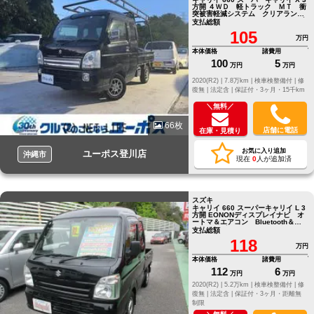
方開 ４ＷＤ 軽トラック ＭＴ 衝
突被害軽減システム クリアランス
ソナー レーンアシスト ドライブ
支払総額
レコーダ
105
万円
本体価格
諸費用
100
5
万円
万円
2020(R2) |
7.8万km |
検車検整備付 |
修
復無 |
法定含 |
保証付・3ヶ月・15千km
＼無料／
66枚
店舗に電話
在庫・見積り
お気に入り追加
ユーポス登川店
沖縄市
現在
0
人が追加済
スズキ
キャリイ 660 スーパーキャリイ L 3
方開 EONONディスプレイナビ オ
ートマ＆エアコン Bluetooth＆
ETC スズキセーフティサポート
支払総額
118
万円
本体価格
諸費用
112
6
万円
万円
2020(R2) |
5.2万km |
検車検整備付 |
修
復無 |
法定含 |
保証付・3ヶ月・距離無
制限