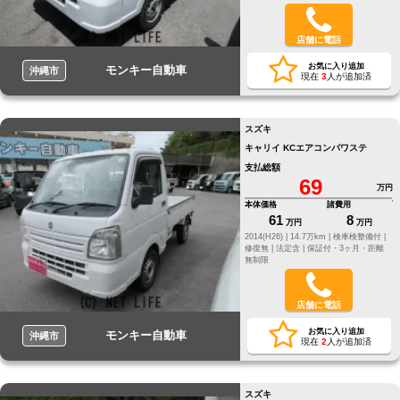
店舗に電話
お気に入り追加
モンキー自動車
沖縄市
現在
3
人が追加済
スズキ
キャリイ KCエアコンパワステ
支払総額
69
万円
本体価格
諸費用
61
8
万円
万円
2014(H26) |
14.7万km |
検車検整備付 |
修復無 |
法定含 |
保証付・3ヶ月・距離
無制限
店舗に電話
お気に入り追加
モンキー自動車
沖縄市
現在
2
人が追加済
スズキ