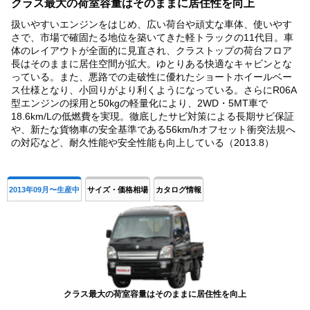
クラス最大の荷室容量はそのままに居住性を向上
扱いやすいエンジンをはじめ、広い荷台や頑丈な車体、使いやす
さで、市場で確固たる地位を築いてきた軽トラックの11代目。車
体のレイアウトが全面的に見直され、クラストップの荷台フロア
長はそのままに居住空間が拡大。ゆとりある快適なキャビンとな
っている。また、悪路での走破性に優れたショートホイールベー
ス仕様となり、小回りがより利くようになっている。さらにR06A
型エンジンの採用と50kgの軽量化により、2WD・5MT車で
18.6km/Lの低燃費を実現。徹底したサビ対策による長期サビ保証
や、新たな貨物車の安全基準である56km/hオフセット衝突法規へ
の対応など、耐久性能や安全性能も向上している（2013.8）
2013年09月〜生産中
サイズ・価格相場
カタログ情報
クラス最大の荷室容量はそのままに居住性を向上