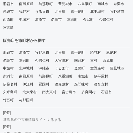
那覇市
南風原町
与那原町
豊見城市
八重瀬町
南城市
糸満市
沖縄市
読谷村
うるま市
北谷町
嘉手納町
北中城村
宜野湾市
西原町
中城村
浦添市
名護市
本部町
金武町
今帰仁村
宮古島
販売店を市町村から探す
那覇市
浦添市
宜野湾市
北谷町
嘉手納町
読谷村
恩納村
名護市
本部町
今帰仁村
大宜味村
国頭村
東村
西原町
中城村
北中城村
沖縄市
うるま市
金武町
宜野座村
豊見城市
糸満市
南風原町
与那原町
八重瀬町
南城市
伊平屋村
伊是名村
伊江村
粟国村
渡嘉敷村
座間味村
渡名喜村
久米島町
北大東村
南大東村
宮古島市
多良間村
石垣市
竹富町
与那国町
[PR]
新潟県の中古車情報サイト くるまる
[PR]