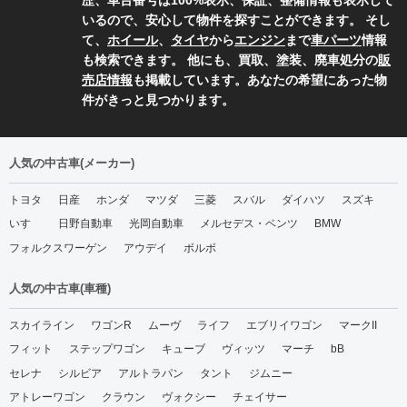
歴、車台番号は100%表示、保証、整備情報も表示して
いるので、安心して物件を探すことができます。 そし
て、
ホイール
、
タイヤ
から
エンジン
まで
車パーツ
情報
も検索できます。 他にも、買取、塗装、廃車処分の
販
売店情報
も掲載しています。あなたの希望にあった物
件がきっと見つかります。
人気の中古車(メーカー)
トヨタ
日産
ホンダ
マツダ
三菱
スバル
ダイハツ
スズキ
いすゞ
日野自動車
光岡自動車
メルセデス・ベンツ
BMW
フォルクスワーゲン
アウデイ
ボルボ
人気の中古車(車種)
スカイライン
ワゴンR
ムーヴ
ライフ
エブリイワゴン
マークII
フィット
ステップワゴン
キューブ
ヴィッツ
マーチ
bB
セレナ
シルビア
アルトラパン
タント
ジムニー
アトレーワゴン
クラウン
ヴォクシー
チェイサー