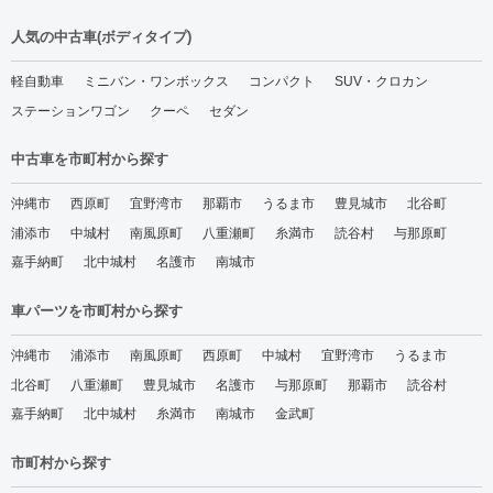
人気の中古車(ボディタイプ)
軽自動車
ミニバン・ワンボックス
コンパクト
SUV・クロカン
ステーションワゴン
クーペ
セダン
中古車を市町村から探す
沖縄市
西原町
宜野湾市
那覇市
うるま市
豊見城市
北谷町
浦添市
中城村
南風原町
八重瀬町
糸満市
読谷村
与那原町
嘉手納町
北中城村
名護市
南城市
車パーツを市町村から探す
沖縄市
浦添市
南風原町
西原町
中城村
宜野湾市
うるま市
北谷町
八重瀬町
豊見城市
名護市
与那原町
那覇市
読谷村
嘉手納町
北中城村
糸満市
南城市
金武町
市町村から探す