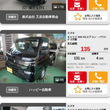
＼無料／
17枚
店舗に電話
在庫・見積り
お気に入り追加
株式会社 又吉自動車商会
沖縄市
現在
3
人が追加済
スズキ
キャリイ 660 KCエアコン・パワス
テ 3方開
支払総額
135
万円
本体価格
諸費用
131
4
万円
万円
2026(R8) |
検検R10/1 |
修復無 |
法定含 |
保証付・60ヶ月・100千km
＼無料／
4枚
店舗に電話
在庫・見積り
お気に入り追加
ハッピー自動車
沖縄市
現在
1
人が追加済
スズキ
キャリイ 660 KUスペシャル 3方開