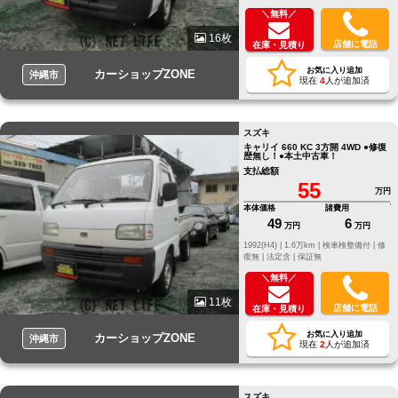
＼無料／
16枚
店舗に電話
在庫・見積り
お気に入り追加
カーショップZONE
沖縄市
現在
4
人が追加済
スズキ
キャリイ 660 KC 3方開 4WD ●修復
歴無し！●本土中古車！
支払総額
55
万円
本体価格
諸費用
49
6
万円
万円
1992(H4) |
1.6万km |
検車検整備付 |
修
復無 |
法定含 |
保証無
＼無料／
11枚
店舗に電話
在庫・見積り
お気に入り追加
カーショップZONE
沖縄市
現在
2
人が追加済
スズキ