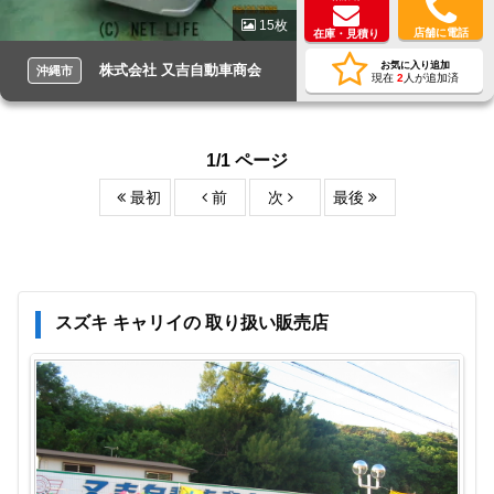
15枚
店舗に電話
在庫・見積り
お気に入り追加
株式会社 又吉自動車商会
沖縄市
現在
2
人が追加済
1/1 ページ
最初
前
次
最後
スズキ キャリイの 取り扱い販売店