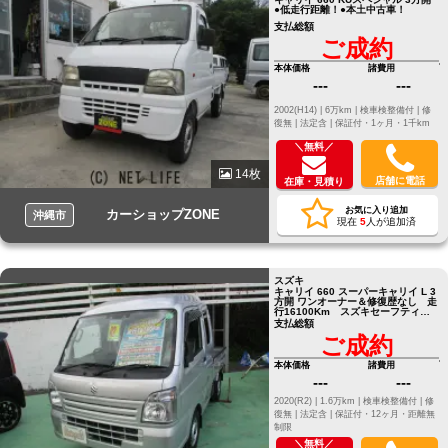
●低走行距離！●本土中古車！
支払総額
ご成約
本体価格
諸費用
---
---
2002(H14) |
6万km |
検車検整備付 |
修
復無 |
法定含 |
保証付・1ヶ月・1千km
＼無料／
14枚
店舗に電話
在庫・見積り
お気に入り追加
カーショップZONE
沖縄市
現在
5
人が追加済
スズキ
キャリイ 660 スーパーキャリイ L 3
方開 ワンオーナー＆修復歴なし 走
行16100Km スズキセーフティサ
ポート オーバーヘッドシェルフ
支払総額
ご成約
本体価格
諸費用
---
---
2020(R2) |
1.6万km |
検車検整備付 |
修
復無 |
法定含 |
保証付・12ヶ月・距離無
制限
＼無料／