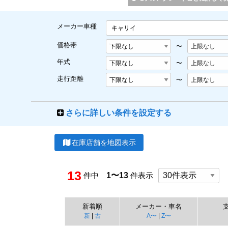
メーカー車種
キャリイ
価格帯
〜
年式
〜
走行距離
〜
さらに詳しい条件を設定する
在庫店舗を地図表示
13
件中
1〜13
件表示
新着順
メーカー・車名
新
|
古
A〜
|
Z〜