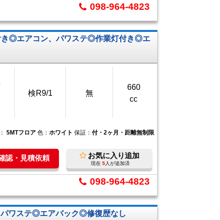
098-964-4823
付き◎エアコン、パワステ◎作業灯付き◎エ
万
660
検R9/1
無
cc
ン：
5MTフロア
色：
ホワイト
保証：
付・2ヶ月・距離無制限
お気に入り追加
庫確認・見積依頼
現在
5
人が追加済
098-964-4823
、パワステ◎エアバック◎修復歴なし