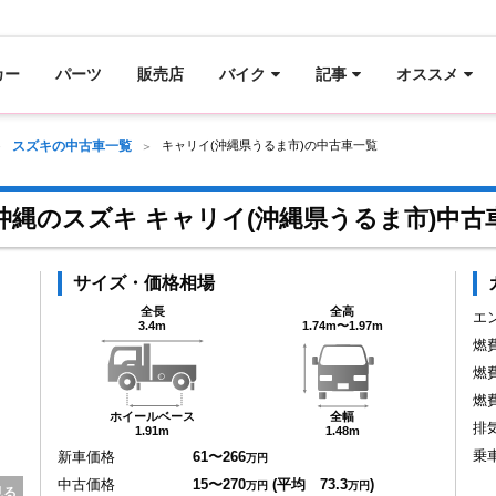
カー
パーツ
販売店
バイク
記事
オススメ
スズキの中古車一覧
キャリイ(沖縄県うるま市)の中古車一覧
沖縄のスズキ キャリイ(沖縄県うるま市)中古
サイズ・価格相場
全長
全高
エ
3.4m
1.74m〜1.97m
燃
燃
燃
ホイールベース
全幅
排
1.91m
1.48m
乗
新車価格
61〜266
万円
中古価格
15〜270
(平均 73.3
)
万円
万円
見る