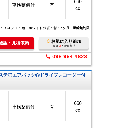
660
車検整備付
有
cc
ン：
3ATフロア
色：
ホワイト
保証：
付・2ヶ月・距離無制限
お気に入り追加
庫確認・見積依頼
現在
3
人が追加済
098-964-4823
ワステ◎エアバック◎ドライブレコーダー付
万
660
車検整備付
有
cc