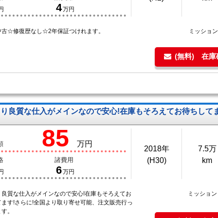
4
円
万円
中古☆修復歴なし☆2年保証つけれます。
ミッショ
(無料) 在
り良質な仕入がメインなので安心!在庫もそろえてお待ちしてま
85
万円
額
2018年
7.5万
格
諸費用
(H30)
km
6
円
万円
り良質な仕入がメインなので安心!在庫もそろえてお
ミッショ
てます!さらに!全国より取り寄せ可能、注文販売行っ
ます。