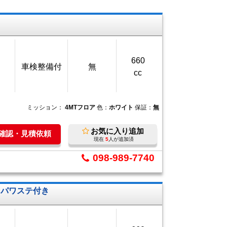
660
車検整備付
無
cc
ミッション：
4MTフロア
色：
ホワイト
保証：
無
お気に入り追加
庫確認・見積依頼
現在
5
人が追加済
098-989-7740
、パワステ付き