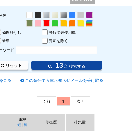
体色
修復歴なし
登録済未使用車
新車
売却を除く
ーワード
13
リセット
台 検索する
を見る
この条件で入庫お知らせメールを受け取る
前
1
次
車検
修復歴
排気量
短
|
長