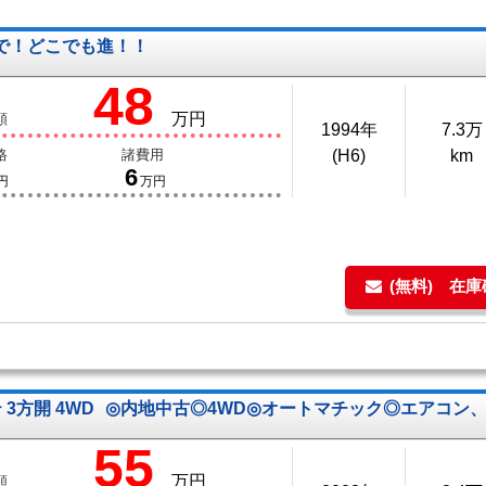
で！どこでも進！！
48
万円
額
1994年
7.3万
格
諸費用
(H6)
km
6
円
万円
(無料) 在
 3方開 4WD
◎内地中古◎4WD◎オートマチック◎エアコン
55
万円
額