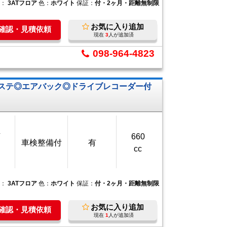
ン：
3ATフロア
色：
ホワイト
保証：
付・2ヶ月・距離無制限
お気に入り追加
庫確認・見積依頼
現在
3
人が追加済
098-964-4823
ワステ◎エアバック◎ドライブレコーダー付
万
660
車検整備付
有
cc
ン：
3ATフロア
色：
ホワイト
保証：
付・2ヶ月・距離無制限
お気に入り追加
庫確認・見積依頼
現在
1
人が追加済