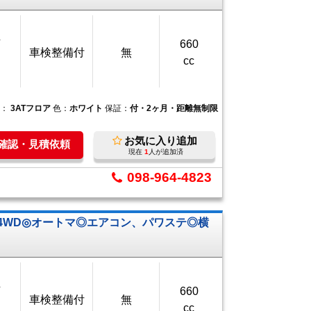
万
660
車検整備付
無
cc
ン：
3ATフロア
色：
ホワイト
保証：
付・2ヶ月・距離無制限
お気に入り追加
庫確認・見積依頼
現在
1
人が追加済
098-964-4823
4WD◎オートマ◎エアコン、パワステ◎横
万
660
車検整備付
無
cc