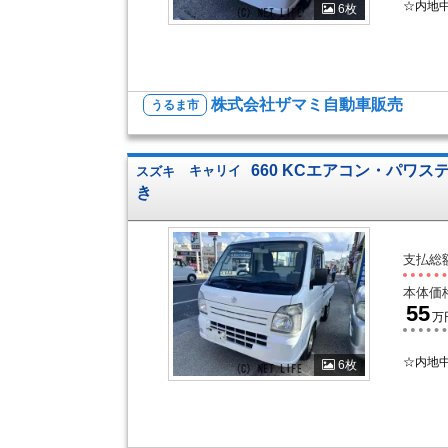
☆内地
6枚
株式会社ザマミ自動車販売
うるま市
660 KCエアコン・パワステ
スズキ
キャリイ
き
支払総
本体価
55
万
☆内地
6枚