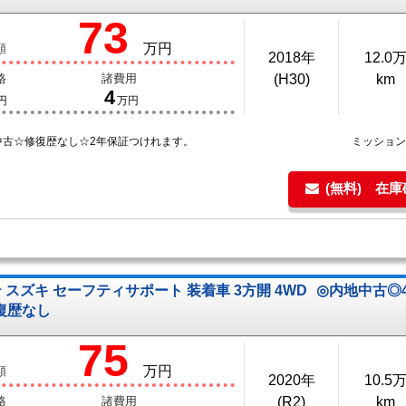
73
万円
額
2018年
12.0
格
諸費用
(H30)
km
4
円
万円
中古☆修復歴なし☆2年保証つけれます。
ミッショ
(無料) 在
 スズキ セーフティサポート 装着車 3方開 4WD
◎内地中古◎
復歴なし
75
万円
額
2020年
10.5
格
諸費用
(R2)
km