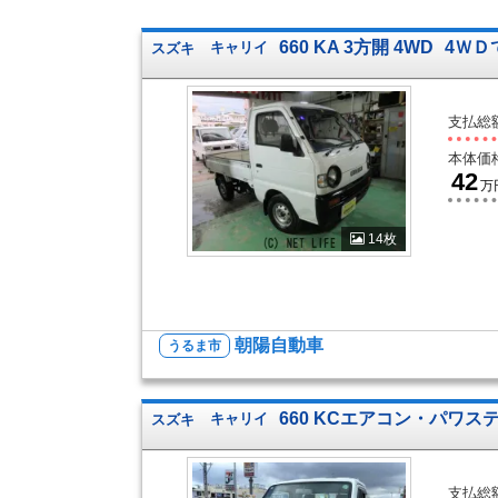
660 KA 3方開 4WD
4ＷＤ
スズキ
キャリイ
支払総
本体価
42
万
14枚
朝陽自動車
うるま市
660 KCエアコン・パワステ
スズキ
キャリイ
支払総