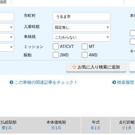
市町村
本
うるま市
入庫時期
車検残
ミッション
AT/CVT
MT
キ
駆動
2WD
4WD
お気に入り検索に追加
この車種の関連記事をチェック！
検索履歴
支払総額順
本体価格順
年式
走行距離
安
|
高
安
|
高
新
|
古
少
|
多