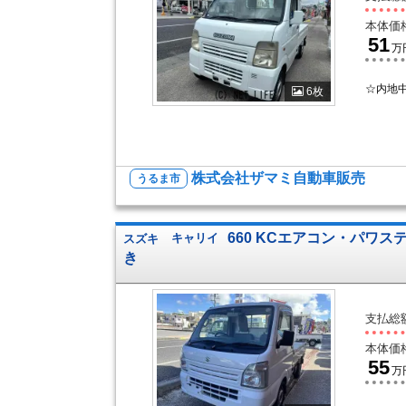
本体価
51
万
☆内地
6枚
株式会社ザマミ自動車販売
うるま市
660 KCエアコン・パワステ
スズキ
キャリイ
き
支払総
本体価
55
万