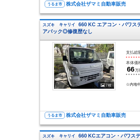
株式会社ザマミ自動車販売
うるま市
660 KC エアコン・パワステ
スズキ
キャリイ
アバック◎修復歴なし
支払総
本体価
66
万
☆内地
7枚
株式会社ザマミ自動車販売
うるま市
660 KCエアコン・パワステ
スズキ
キャリイ