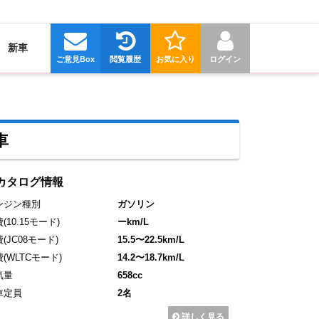
新車
ご意見Box
閲覧履歴
お気に入り
ログイン
車
カタログ情報
ンジン種別
ガソリン
費
(10.15モード)
ーkm/L
費
(JC08モード)
15.5〜22.5km/L
費
(WLTCモード)
14.2〜18.7km/L
気量
658cc
車定員
2名
詳しく見る