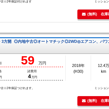
中古☆2年保証付けれます
ミッショ
(無料) 在
 3方開
◎内地中古◎オートマチック◎2WD◎エアコン、パ
59
万円
額
2018年
12.4
格
諸費用
(H30)
km
4
円
万円
中古☆2年保証つけれます。
ミッショ
(無料) 在