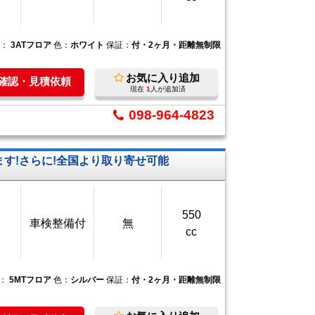
ン：
3ATフロア
色：
ホワイト
保証：
付・2ヶ月・距離無制限
お気に入り追加
庫確認・見積依頼
現在
1
人が追加済
098-964-4823
す!さらに!全国より取り寄せ可能
550
車検整備付
無
cc
ン：
5MTフロア
色：
シルバー
保証：
付・2ヶ月・距離無制限