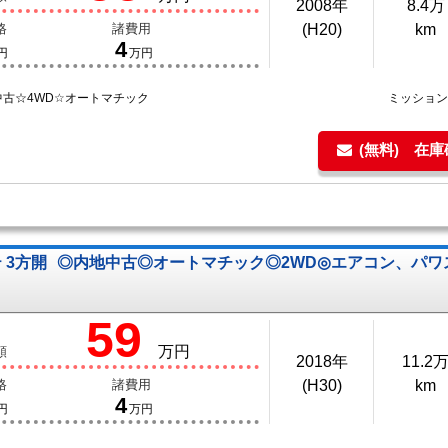
2008年
8.4万
格
諸費用
(H20)
km
4
円
万円
中古☆4WD☆オートマチック
ミッショ
(無料) 在
 3方開
◎内地中古◎オートマチック◎2WD◎エアコン、パ
59
万円
額
2018年
11.2
格
諸費用
(H30)
km
4
円
万円