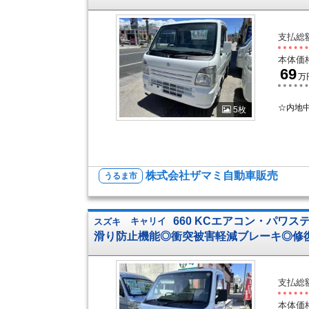
支払総
本体価
69
万
☆内地
5枚
株式会社ザマミ自動車販売
うるま市
660 KCエアコン・パワステ
スズキ
キャリイ
滑り防止機能◎衝突被害軽減ブレーキ◎修
支払総
本体価