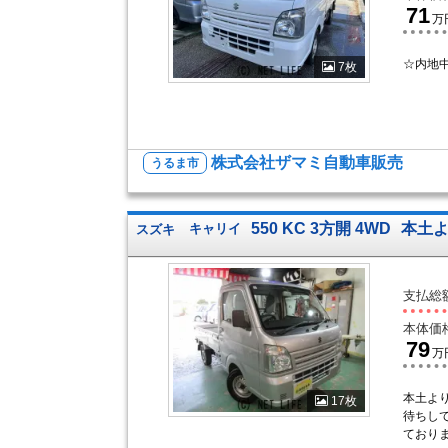
71
万
☆内地
7枚
株式会社ザマミ自動車販売
うるま市
550 KC 3方開 4WD
本土よ
スズキ
キャリイ
支払総
本体価
79
万
本土よ
17枚
待ちし
ており