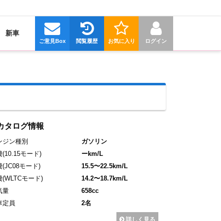
新車
ご意見Box
閲覧履歴
お気に入り
ログイン
カタログ情報
ンジン種別
ガソリン
費
(10.15モード)
ーkm/L
費
(JC08モード)
15.5〜22.5km/L
費
(WLTCモード)
14.2〜18.7km/L
気量
658cc
車定員
2名
詳しく見る