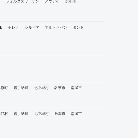
W
フォルクスワーゲン
アウデイ
ボルボ
bB
セレナ
シルビア
アルトラパン
タント
那原町
嘉手納町
北中城村
名護市
南城市
読谷村
嘉手納町
北中城村
糸満市
南城市