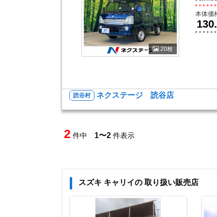
本体価
130
20枚
ネクステージ 読谷店
読谷村
2
件中
1〜2
件表示
スズキ キャリイの 取り扱い販売店