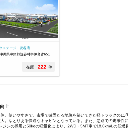
クステージ 読谷店
沖縄県中頭郡読谷村字伊良皆651
222
在庫
件
向上
体、使いやすさで、市場で確固たる地位を築いてきた軽トラックの11
拡大。ゆとりある快適なキャビンとなっている。また、悪路での走破性
ジンの採用と50kgの軽量化により、2WD・5MT車で18.6km/Lの