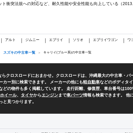
ット衝突法規への対応など、耐久性能や安全性能も向上している（2013.
アルト
ジムニー
エブリイ
ソリオ
エブリイワゴン
ワ
｜
｜
｜
｜
｜
｜
スズキの中古車一覧
キャリイ(ブルー系)の中古車一覧
ならクロスロードにおまかせ。クロスロードは、沖縄最大の中古車・パ
ーカー別に検索できます。 メーカーの他にも
軽自動車
などのボディタイ
などの物件も多く掲載しています。 走行距離、修復歴、車台番号は10
ホイール
、
タイヤ
から
エンジン
まで
車パーツ
情報も検索できます。 他
っと見つかります。