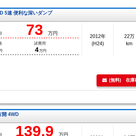
D 5速 便利な深いダンプ
73
万円
額
2012年
22万
格
諸費用
(H24)
km
4
円
万円
(無料) 在
方開 4WD
139.9
万円
額