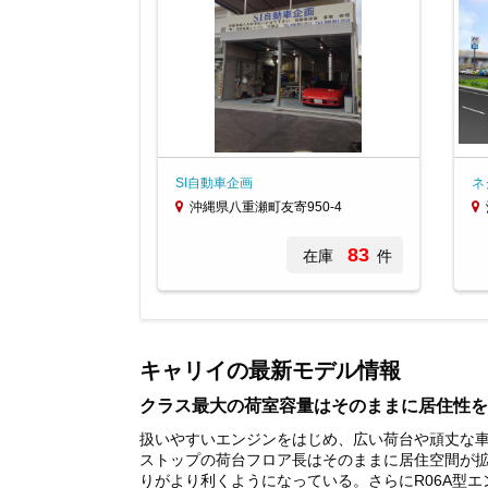
SI自動車企画
ネ
沖縄県八重瀬町友寄950-4
83
在庫
件
Item
1
of
キャリイの最新モデル情報
2
クラス最大の荷室容量はそのままに居住性を
扱いやすいエンジンをはじめ、広い荷台や頑丈な車
ストップの荷台フロア長はそのままに居住空間が
りがより利くようになっている。さらにR06A型エン