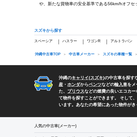
や、新たな貨物車の安全基準である56km/hオフセ
スズキから探す
スペーシア
ハスラー
ワゴンR
アルトラパン
｜
｜
｜
沖縄中古車TOP
中古車メーカー
スズキの車種一覧
沖縄の
キャリイ
(
スズキ
)の中古車を探す
産
・
ホンダ
から
ベンツ
などの
輸入車
をメ
た、
プリウス
などの燃費の良いエコカー
て物件を探すことができます。 そして、
います。あなたの希望にあった物件がき
人気の中古車(メーカー)