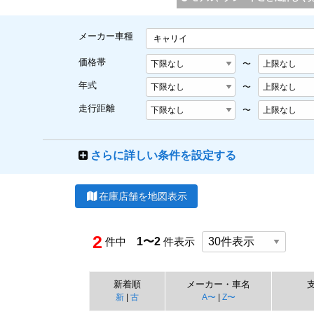
メーカー車種
キャリイ
価格帯
〜
年式
〜
走行距離
〜
さらに詳しい条件を設定する
在庫店舗を地図表示
2
件中
1〜2
件表示
新着順
メーカー・車名
新
|
古
A〜
|
Z〜