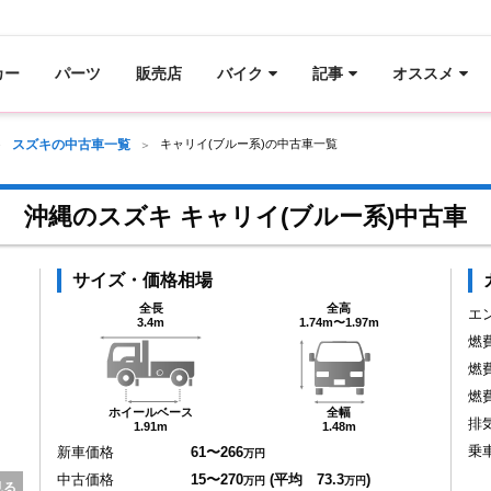
カー
パーツ
販売店
バイク
記事
オススメ
スズキの中古車一覧
キャリイ(ブルー系)の中古車一覧
沖縄のスズキ キャリイ(ブルー系)中古車
サイズ・価格相場
全長
全高
エ
3.4m
1.74m〜1.97m
燃
燃
燃
ホイールベース
全幅
排
1.91m
1.48m
乗
新車価格
61〜266
万円
中古価格
15〜270
(平均 73.3
)
万円
万円
見る