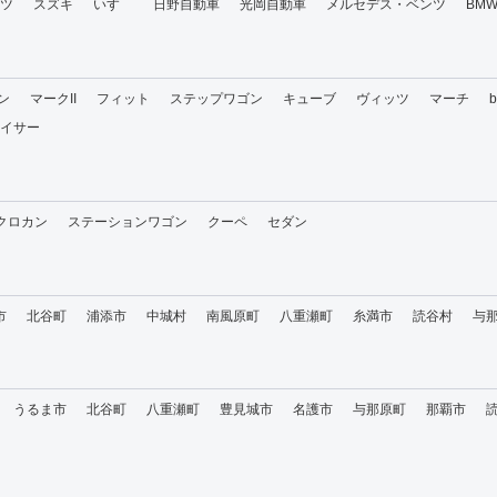
ツ
スズキ
いすゞ
日野自動車
光岡自動車
メルセデス・ベンツ
BM
ン
マークII
フィット
ステップワゴン
キューブ
ヴィッツ
マーチ
イサー
・クロカン
ステーションワゴン
クーペ
セダン
市
北谷町
浦添市
中城村
南風原町
八重瀬町
糸満市
読谷村
与
うるま市
北谷町
八重瀬町
豊見城市
名護市
与那原町
那覇市