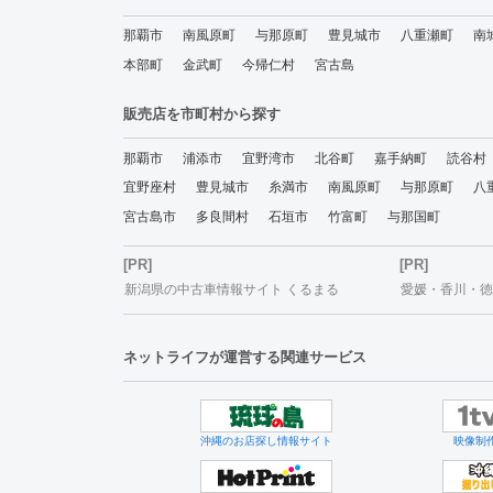
那覇市
南風原町
与那原町
豊見城市
八重瀬町
南
本部町
金武町
今帰仁村
宮古島
販売店を市町村から探す
那覇市
浦添市
宜野湾市
北谷町
嘉手納町
読谷村
宜野座村
豊見城市
糸満市
南風原町
与那原町
八
宮古島市
多良間村
石垣市
竹富町
与那国町
[PR]
[PR]
新潟県の中古車情報サイト くるまる
愛媛・香川・徳島
ネットライフが運営する関連サービス
沖縄のお店探し情報サイト
映像制