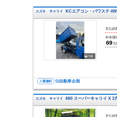
KCエアコン・パワステ 4W
スズキ
キャリイ
支払総
本体価
69
万
5枚
SI自動車企画
八重瀬町
660 スーパーキャリイ X 3
スズキ
キャリイ
支払総