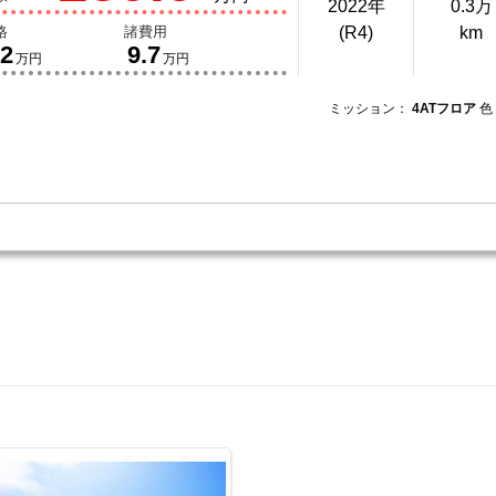
2022年
0.3万
格
諸費用
(R4)
km
.2
9.7
万円
万円
ミッション：
4ATフロア
色