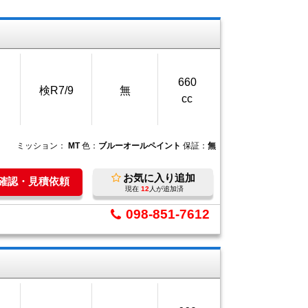
660
検R7/9
無
cc
ミッション：
MT
色：
ブルーオールペイント
保証：
無
お気に入り追加
庫確認・見積依頼
現在
12
人が追加済
098-851-7612