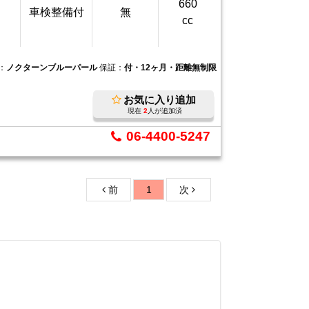
660
車検整備付
無
cc
：
ノクターンブルーパール
保証：
付・12ヶ月・距離無制限
お気に入り追加
現在
2
人が追加済
06-4400-5247
前
1
次