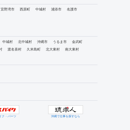
宜野湾市
西原町
中城村
浦添市
名護市
中城村
北中城村
沖縄市
うるま市
金武町
村
渡名喜村
久米島町
北大東村
南大東村
イク・パーツ
沖縄で仕事を探すなら