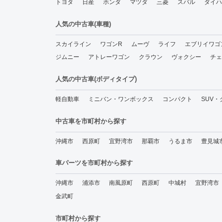
トヨタ
日産
ホンダ
マツダ
三菱
スバル
ダイハ
人気の中古車(車種)
スカイライン
ワゴンR
ムーヴ
ライフ
エブリイワゴ
ジムニー
アトレーワゴン
クラウン
ヴォクシー
チェ
人気の中古車(ボディタイプ)
軽自動車
ミニバン・ワンボックス
コンパクト
SUV
中古車を市町村から探す
沖縄市
西原町
宜野湾市
那覇市
うるま市
豊見城
車パーツを市町村から探す
沖縄市
浦添市
南風原町
西原町
中城村
宜野湾市
金武町
市町村から探す