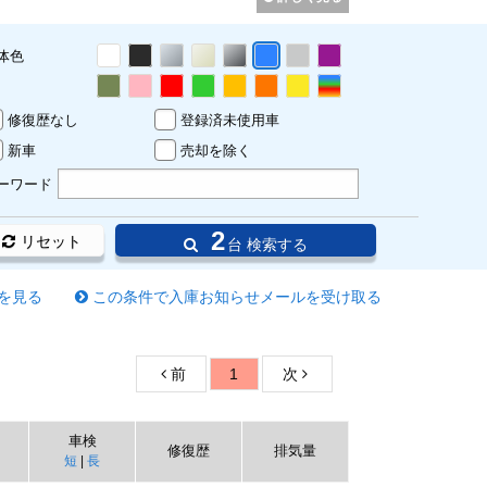
体色
修復歴なし
登録済未使用車
新車
売却を除く
ーワード
2
リセット
台 検索する
を見る
この条件で入庫お知らせメールを受け取る
前
1
次
車検
修復歴
排気量
短
|
長