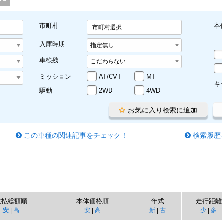
市町村
本
市町村選択
入庫時期
車検残
ミッション
AT/CVT
MT
キ
駆動
2WD
4WD
お気に入り検索に追加
この車種の関連記事をチェック！
検索履歴
支払総額順
本体価格順
年式
走行距離
安
|
高
安
|
高
新
|
古
少
|
多