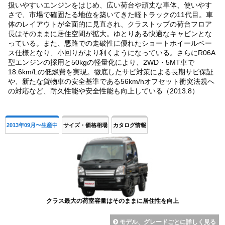
扱いやすいエンジンをはじめ、広い荷台や頑丈な車体、使いやす
さで、市場で確固たる地位を築いてきた軽トラックの11代目。車
体のレイアウトが全面的に見直され、クラストップの荷台フロア
長はそのままに居住空間が拡大。ゆとりある快適なキャビンとな
っている。また、悪路での走破性に優れたショートホイールベー
ス仕様となり、小回りがより利くようになっている。さらにR06A
型エンジンの採用と50kgの軽量化により、2WD・5MT車で
18.6km/Lの低燃費を実現。徹底したサビ対策による長期サビ保証
や、新たな貨物車の安全基準である56km/hオフセット衝突法規へ
の対応など、耐久性能や安全性能も向上している（2013.8）
2013年09月〜生産中
サイズ・価格相場
カタログ情報
クラス最大の荷室容量はそのままに居住性を向上
モデル、グレードごとに詳しく見る