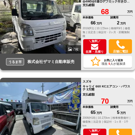
◎4WD◎5速◎デフロック付き◎エア
コン、パワステ◎作業灯付き◎エア
支払総額
バック◎修復歴なし
68
万円
本体価格
諸費用
66
2
万円
万円
2019(R1) |
10.1万km |
検検R9/1 |
修復
無 |
法定含 |
保証付・2ヶ月・距離無制
限
＼無料／
7枚
店舗に電話
在庫・見積り
お気に入り追加
株式会社ザマミ自動車販売
うるま市
現在
5
人が追加済
スズキ
キャリイ 660 KCエアコン・パワス
テ 3方開
支払総額
70
万円
本体価格
諸費用
65
5
万円
万円
2006(H18) |
10.2万km |
検車検整備付 |
修復無 |
法定含 |
保証付・1ヶ月・1千
km
＼無料／