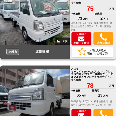
支払総額
75
万円
本体価格
諸費用
73
2
万円
万円
2020(R2) |
7.4万km |
検車検整備付 |
修
復無 |
法定含 |
保証付・2ヶ月・距離無
制限
＼無料／
14枚
店舗に電話
在庫・見積り
お気に入り追加
北部建機
名護市
現在
3
人が追加済
スズキ
キャリイ 660 KCエアコン・パワス
テ 3方開 パワステ 修復歴なし・デ
ュアルカメラブレーキサポート・車
線逸脱警報
支払総額
78
万円
本体価格
諸費用
65
13
万円
万円
2022(R4) |
7.0万km |
検車検整備付 |
修
復無 |
法定含 |
保証付・3ヶ月・5千km
＼無料／