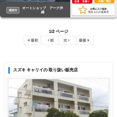
店舗に電話
在庫・見積り
オートショップ アーク沖
お気に入り追加
浦添市
縄
現在
1
人が追加済
1/2 ページ
最初
前
次
最後
スズキ キャリイの 取り扱い販売店