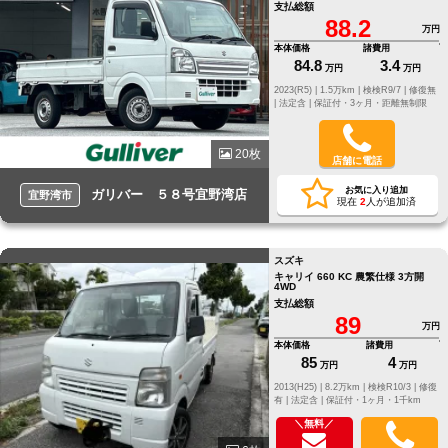
支払総額
88.2
万円
本体価格
諸費用
84.8
3.4
万円
万円
2023(R5) |
1.5万km |
検検R9/7 |
修復無
|
法定含 |
保証付・3ヶ月・距離無制限
20枚
店舗に電話
お気に入り追加
ガリバー ５８号宜野湾店
宜野湾市
現在
2
人が追加済
スズキ
キャリイ 660 KC 農繁仕様 3方開
4WD
支払総額
89
万円
本体価格
諸費用
85
4
万円
万円
2013(H25) |
8.2万km |
検検R10/3 |
修復
有 |
法定含 |
保証付・1ヶ月・1千km
＼無料／