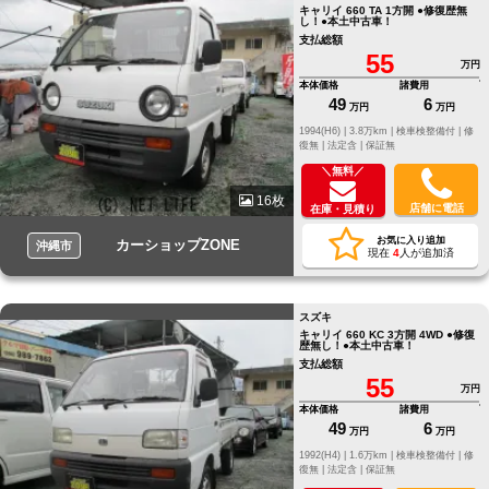
キャリイ 660 TA 1方開 ●修復歴無
し！●本土中古車！
支払総額
55
万円
本体価格
諸費用
49
6
万円
万円
1994(H6) |
3.8万km |
検車検整備付 |
修
復無 |
法定含 |
保証無
＼無料／
16枚
店舗に電話
在庫・見積り
お気に入り追加
カーショップZONE
沖縄市
現在
4
人が追加済
スズキ
キャリイ 660 KC 3方開 4WD ●修復
歴無し！●本土中古車！
支払総額
55
万円
本体価格
諸費用
49
6
万円
万円
1992(H4) |
1.6万km |
検車検整備付 |
修
復無 |
法定含 |
保証無