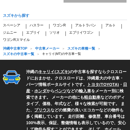
スズキから探す
スペーシア
ハスラー
ワゴンR
アルトラパン
アルト
｜
｜
｜
｜
｜
ジムニー
エブリイ
ソリオ
エブリイワゴン
｜
｜
｜
｜
ワゴンRスマイル
沖縄中古車TOP
中古車メーカー
スズキの車種一覧
スズキの中古車一覧
キャリイ(MT)の中古車一覧
沖縄の
キャリイ
(
スズキ
)の中古車を探すならクロスロー
ドにおまかせ。クロスロードは、沖縄最大の中古車・
パーツ情報ポータルサイトです。
トヨタ(TOYOTA)
・
日
産
・
ホンダ
から
ベンツ
などの
輸入車
をメーカー別に検
索できます。 メーカーの他にも
軽自動車
などのボディ
タイプ、価格、年式など、様々な検索が可能です。 ま
た、
プリウス
などの燃費の良いエコカーなどの物件も
多く掲載しています。 走行距離、修復歴、車台番号は
100%表示、保証、整備情報も表示しているので、安心
して物件を探すことができます。 そして、
ホイール
、