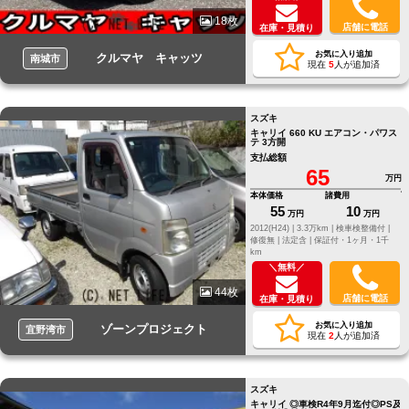
18枚
店舗に電話
在庫・見積り
お気に入り追加
クルマヤ キャッツ
南城市
現在
5
人が追加済
スズキ
キャリイ 660 KU エアコン・パワス
テ 3方開
支払総額
65
万円
本体価格
諸費用
55
10
万円
万円
2012(H24) |
3.3万km |
検車検整備付 |
修復無 |
法定含 |
保証付・1ヶ月・1千
km
＼無料／
44枚
店舗に電話
在庫・見積り
お気に入り追加
ゾーンプロジェクト
宜野湾市
現在
2
人が追加済
スズキ
キャリイ ◎車検R4年9月迄付◎PS及