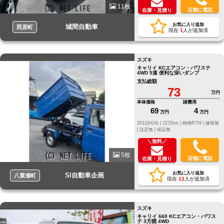
11枚
店舗に電話
在庫・見積り
お気に入り追加
城間自動車
西原町
現在
1
人が追加済
スズキ
キャリイ KCエアコン・パワステ
4WD 5速 便利な深いダンプ
支払総額
73
万円
本体価格
諸費用
69
4
万円
万円
2012(H24) |
22万km |
検検R7/9 |
修復無
|
法定無 |
保証無
＼無料／
5枚
店舗に電話
在庫・見積り
お気に入り追加
SI自動車企画
八重瀬町
現在
12
人が追加済
スズキ
キャリイ 660 KCエアコン・パワス
テ 3方開 4WD