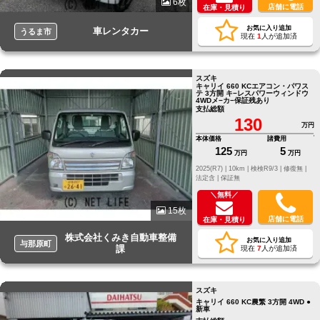
6枚
店舗に電話
在庫・見積り
お気に入り追加
車レンタカー
うるま市
現在
1
人が追加済
スズキ
キャリイ 660 KCエアコン・パワス
テ 3方開 キ−レスパワーウィンドウ
4WDメ−カ−保証残あり
支払総額
130
万円
本体価格
諸費用
125
5
万円
万円
2025(R7) |
10km |
検検R9/3 |
修復無 |
法定含 |
保証無
＼無料／
15枚
店舗に電話
在庫・見積り
株式会社くみき自動車整備
お気に入り追加
与那原町
課
現在
7
人が追加済
スズキ
キャリイ 660 KC農繁 3方開 4WD ●
新車