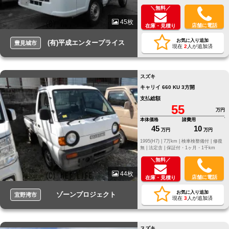
＼無料／
45枚
店舗に電話
在庫・見積り
お気に入り追加
(有)平成エンタープライス
豊見城市
現在
2
人が追加済
スズキ
キャリイ 660 KU 3方開
支払総額
55
万円
本体価格
諸費用
45
10
万円
万円
1995(H7) |
7万km |
検車検整備付 |
修復
無 |
法定含 |
保証付・1ヶ月・1千km
＼無料／
44枚
店舗に電話
在庫・見積り
お気に入り追加
ゾーンプロジェクト
宜野湾市
現在
3
人が追加済
スズキ