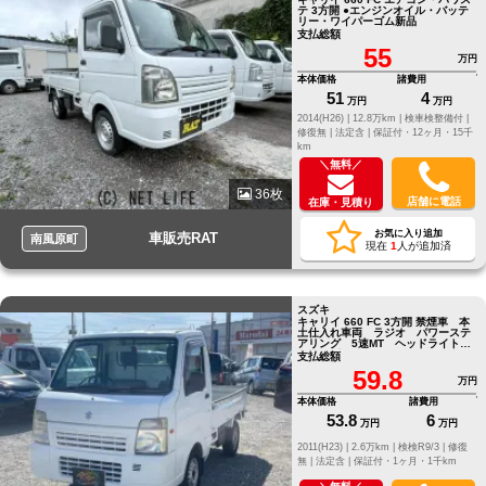
テ 3方開 ●エンジンオイル・バッテ
リー・ワイパーゴム新品
支払総額
55
万円
本体価格
諸費用
51
4
万円
万円
2014(H26) |
12.8万km |
検車検整備付 |
修復無 |
法定含 |
保証付・12ヶ月・15千
km
＼無料／
36枚
店舗に電話
在庫・見積り
お気に入り追加
車販売RAT
南風原町
現在
1
人が追加済
スズキ
キャリイ 660 FC 3方開 禁煙車 本
土仕入れ車両 ラジオ パワーステ
アリング 5速MT ヘッドライトレ
ベライザー スペアタイヤ
支払総額
59.8
万円
本体価格
諸費用
53.8
6
万円
万円
2011(H23) |
2.6万km |
検検R9/3 |
修復
無 |
法定含 |
保証付・1ヶ月・1千km