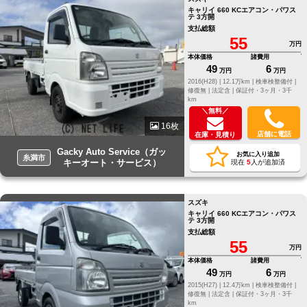
キャリイ 660 KCエアコン・パワス
テ 3方開
支払総額
55
万円
本体価格
諸費用
49
6
万円
万円
2016(H28) |
12.1万km |
検車検整備付 |
修復無 |
法定含 |
保証付・3ヶ月・3千
km
＼無料／
16枚
店舗に電話
在庫・見積り
Gacky Auto Service（ガッ
お気に入り追加
糸満市
キーオート・サービス）
現在
5
人が追加済
スズキ
キャリイ 660 KCエアコン・パワス
テ 3方開
支払総額
55
万円
本体価格
諸費用
49
6
万円
万円
2015(H27) |
12.4万km |
検車検整備付 |
修復無 |
法定含 |
保証付・3ヶ月・3千
km