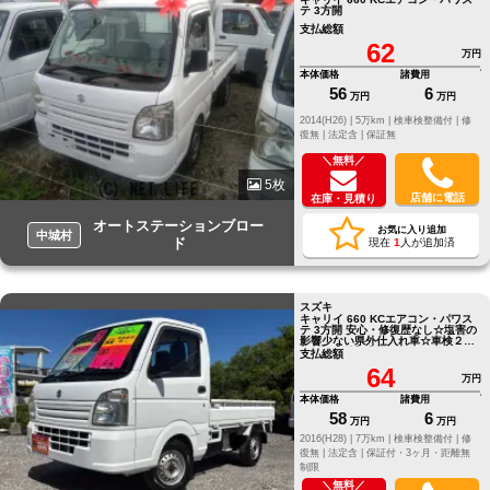
テ 3方開
支払総額
62
万円
本体価格
諸費用
56
6
万円
万円
2014(H26) |
5万km |
検車検整備付 |
修
復無 |
法定含 |
保証無
＼無料／
5枚
店舗に電話
在庫・見積り
オートステーションブロー
お気に入り追加
中城村
ド
現在
1
人が追加済
スズキ
キャリイ 660 KCエアコン・パワス
テ 3方開 安心・修復歴なし☆塩害の
影響少ない県外仕入れ車☆車検２ヵ
年付き☆総額表示
支払総額
64
万円
本体価格
諸費用
58
6
万円
万円
2016(H28) |
7万km |
検車検整備付 |
修
復無 |
法定含 |
保証付・3ヶ月・距離無
制限
＼無料／