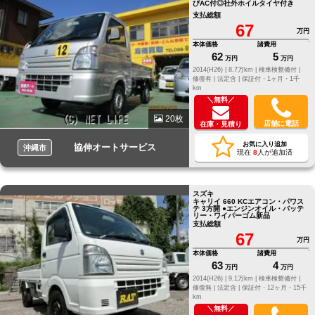
びAC付◎社外ホイルタイヤ付き
支払総額
67
万円
本体価格
諸費用
62
5
万円
万円
2014(H26) |
8.7万km |
検車検整備付 |
修復有 |
法定含 |
保証付・1ヶ月・1千
km
＼無料／
20枚
店舗に電話
在庫・見積り
お気に入り追加
協伸オートサービス
沖縄市
現在
8
人が追加済
スズキ
キャリイ 660 KCエアコン・パワス
テ 3方開 ●エンジンオイル・バッテ
リー・ワイパーゴム新品
支払総額
67
万円
本体価格
諸費用
63
4
万円
万円
2014(H26) |
9.1万km |
検車検整備付 |
修復無 |
法定含 |
保証付・12ヶ月・15千
km
＼無料／