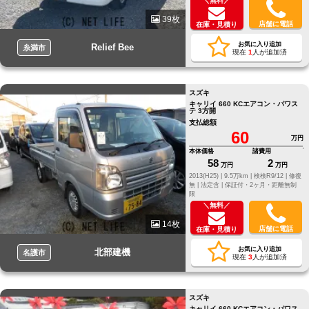
＼無料／
39枚
店舗に電話
在庫・見積り
お気に入り追加
Relief Bee
糸満市
現在
1
人が追加済
スズキ
キャリイ 660 KCエアコン・パワス
テ 3方開
支払総額
60
万円
本体価格
諸費用
58
2
万円
万円
2013(H25) |
9.5万km |
検検R9/12 |
修復
無 |
法定含 |
保証付・2ヶ月・距離無制
限
＼無料／
14枚
店舗に電話
在庫・見積り
お気に入り追加
北部建機
名護市
現在
3
人が追加済
スズキ
キャリイ 660 KCエアコン・パワス