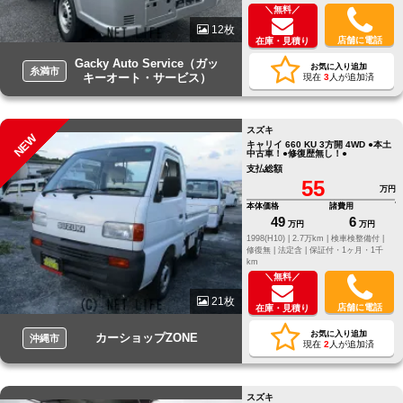
＼無料／
12枚
店舗に電話
在庫・見積り
Gacky Auto Service（ガッ
お気に入り追加
糸満市
キーオート・サービス）
現在
3
人が追加済
スズキ
NEW
キャリイ 660 KU 3方開 4WD ●本土
中古車！●修復歴無し！●
支払総額
55
万円
本体価格
諸費用
49
6
万円
万円
1998(H10) |
2.7万km |
検車検整備付 |
修復無 |
法定含 |
保証付・1ヶ月・1千
km
＼無料／
21枚
店舗に電話
在庫・見積り
お気に入り追加
カーショップZONE
沖縄市
現在
2
人が追加済
スズキ