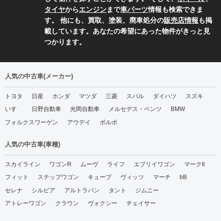
タイヤ
から
エンジン
まで
車パーツ
情報も検索できま
す。 他にも、買取、塗装、廃車処分の
販売店情報
も掲
載しています。あなたの希望にあった物件がきっと見
つかります。
人気の中古車(メーカー)
トヨタ
日産
ホンダ
マツダ
三菱
スバル
ダイハツ
スズキ
いすゞ
日野自動車
光岡自動車
メルセデス・ベンツ
BMW
フォルクスワーゲン
アウデイ
ボルボ
人気の中古車(車種)
スカイライン
ワゴンR
ムーヴ
ライフ
エブリイワゴン
マークII
フィット
ステップワゴン
キューブ
ヴィッツ
マーチ
bB
セレナ
シルビア
アルトラパン
タント
ジムニー
アトレーワゴン
クラウン
ヴォクシー
チェイサー