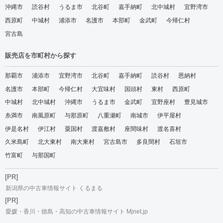
沖縄市
読谷村
うるま市
北谷町
嘉手納町
北中城村
宜野湾市
西原町
中城村
浦添市
名護市
本部町
金武町
今帰仁村
宮古島
販売店を市町村から探す
那覇市
浦添市
宜野湾市
北谷町
嘉手納町
読谷村
恩納村
名護市
本部町
今帰仁村
大宜味村
国頭村
東村
西原町
中城村
北中城村
沖縄市
うるま市
金武町
宜野座村
豊見城市
糸満市
南風原町
与那原町
八重瀬町
南城市
伊平屋村
伊是名村
伊江村
粟国村
渡嘉敷村
座間味村
渡名喜村
久米島町
北大東村
南大東村
宮古島市
多良間村
石垣市
竹富町
与那国町
[PR]
新潟県の中古車情報サイト くるまる
[PR]
愛媛・香川・徳島・高知の中古車情報サイト Mjnet.jp