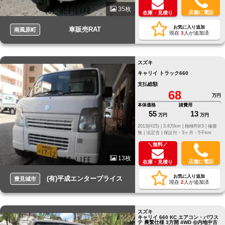
35枚
店舗に電話
在庫・見積り
お気に入り追加
車販売RAT
南風原町
現在
3
人が追加済
スズキ
キャリイ トラック660
支払総額
68
万円
本体価格
諸費用
55
13
万円
万円
2013(H25) |
3.8万km |
検検R9/3 |
修復
無 |
法定含 |
保証付・3ヶ月・5千km
＼無料／
13枚
店舗に電話
在庫・見積り
お気に入り追加
(有)平成エンタープライス
豊見城市
現在
2
人が追加済
スズキ
キャリイ 660 KC エアコン・パワス
テ 農繁仕様 3方開 4WD ◎内地中古