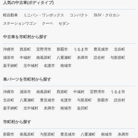
人気の中古車(ボディタイプ)
軽自動車
ミニバン・ワンボックス
コンパクト
SUV・クロカン
ステーションワゴン
クーペ
セダン
中古車を市町村から探す
沖縄市
西原町
宜野湾市
那覇市
うるま市
豊見城市
北谷町
浦添市
中城村
南風原町
八重瀬町
糸満市
読谷村
与那原町
嘉手納町
北中城村
名護市
南城市
車パーツを市町村から探す
沖縄市
浦添市
南風原町
西原町
中城村
宜野湾市
うるま市
北谷町
八重瀬町
豊見城市
名護市
与那原町
那覇市
読谷村
嘉手納町
北中城村
糸満市
南城市
金武町
市町村から探す
那覇市
南風原町
与那原町
豊見城市
八重瀬町
南城市
糸満市