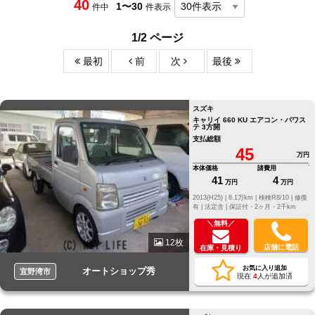
40
1〜30
件中
件表示
1/2 ページ
最初
前
次
最後
スズキ
キャリイ 660 KU エアコン・パワス
テ 3方開
支払総額
45
万円
本体価格
諸費用
41
4
万円
万円
2013(H25) |
8.1万km |
検検R8/10 |
修復
有 |
法定含 |
保証付・2ヶ月・2千km
＼無料／
12枚
店舗に電話
在庫・見積り
お気に入り追加
オートショップ秀
宜野湾市
現在
4
人が追加済