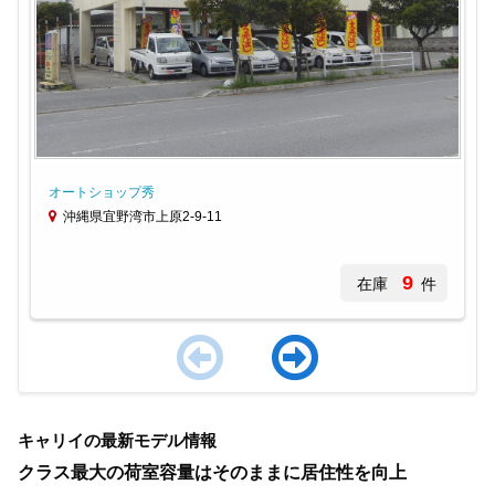
オートショップ秀
沖縄県宜野湾市上原2-9-11
9
在庫
件
Item
1
キャリイの最新モデル情報
of
4
クラス最大の荷室容量はそのままに居住性を向上