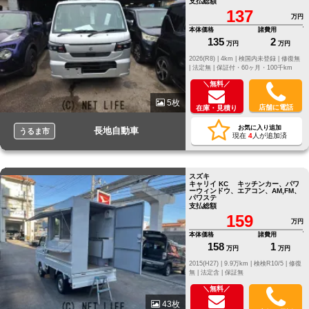
支払総額
137
万円
本体価格
諸費用
135
2
万円
万円
2026(R8) |
4km |
検国内未登録 |
修復無
|
法定無 |
保証付・60ヶ月・100千km
＼無料／
5枚
店舗に電話
在庫・見積り
お気に入り追加
長地自動車
うるま市
現在
4
人が追加済
スズキ
キャリイ KC キッチンカー、パワ
ーウィンドウ、エアコン、AM,FM、
パワステ
支払総額
159
万円
本体価格
諸費用
158
1
万円
万円
2015(H27) |
9.9万km |
検検R10/5 |
修復
無 |
法定含 |
保証無
＼無料／
43枚