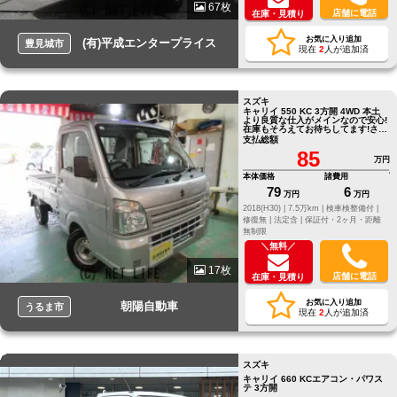
67枚
店舗に電話
在庫・見積り
お気に入り追加
(有)平成エンタープライス
豊見城市
現在
2
人が追加済
スズキ
キャリイ 550 KC 3方開 4WD 本土
より良質な仕入がメインなので安心!
在庫もそろえてお待ちしてます!さら
に!全国より取り寄せ可能
支払総額
85
万円
本体価格
諸費用
79
6
万円
万円
2018(H30) |
7.5万km |
検車検整備付 |
修復無 |
法定含 |
保証付・2ヶ月・距離
無制限
＼無料／
17枚
店舗に電話
在庫・見積り
お気に入り追加
朝陽自動車
うるま市
現在
2
人が追加済
スズキ
キャリイ 660 KCエアコン・パワス
テ 3方開