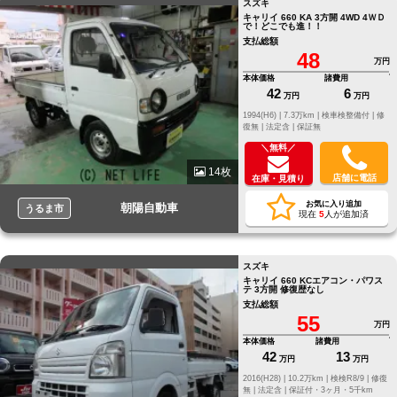
スズキ
キャリイ 660 KA 3方開 4WD 4ＷＤ
で！どこでも進！！
支払総額
48
万円
本体価格
諸費用
42
6
万円
万円
1994(H6) |
7.3万km |
検車検整備付 |
修
復無 |
法定含 |
保証無
＼無料／
14枚
店舗に電話
在庫・見積り
お気に入り追加
朝陽自動車
うるま市
現在
5
人が追加済
スズキ
キャリイ 660 KCエアコン・パワス
テ 3方開 修復歴なし
支払総額
55
万円
本体価格
諸費用
42
13
万円
万円
2016(H28) |
10.2万km |
検検R8/9 |
修復
無 |
法定含 |
保証付・3ヶ月・5千km