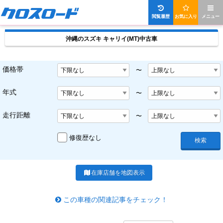
閲覧履歴
お気に入り
メニュー
沖縄のスズキ キャリイ(MT)中古車
価格帯
〜
年式
〜
走行距離
〜
修復歴なし
検索
在庫店舗を地図表示
この車種の関連記事をチェック！