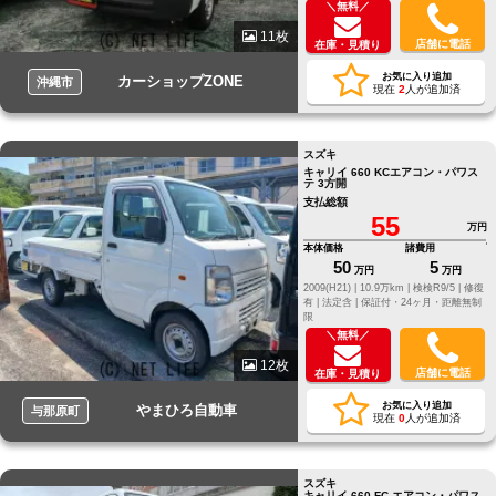
＼無料／
11枚
店舗に電話
在庫・見積り
お気に入り追加
カーショップZONE
沖縄市
現在
2
人が追加済
スズキ
キャリイ 660 KCエアコン・パワス
テ 3方開
支払総額
55
万円
本体価格
諸費用
50
5
万円
万円
2009(H21) |
10.9万km |
検検R9/5 |
修復
有 |
法定含 |
保証付・24ヶ月・距離無制
限
＼無料／
12枚
店舗に電話
在庫・見積り
お気に入り追加
やまひろ自動車
与那原町
現在
0
人が追加済
スズキ
キャリイ 660 FC エアコン・パワス