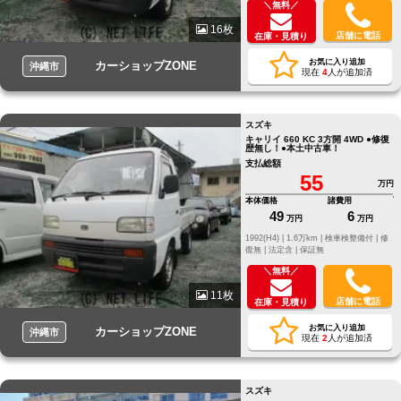
＼無料／
16枚
店舗に電話
在庫・見積り
お気に入り追加
カーショップZONE
沖縄市
現在
4
人が追加済
スズキ
キャリイ 660 KC 3方開 4WD ●修復
歴無し！●本土中古車！
支払総額
55
万円
本体価格
諸費用
49
6
万円
万円
1992(H4) |
1.6万km |
検車検整備付 |
修
復無 |
法定含 |
保証無
＼無料／
11枚
店舗に電話
在庫・見積り
お気に入り追加
カーショップZONE
沖縄市
現在
2
人が追加済
スズキ