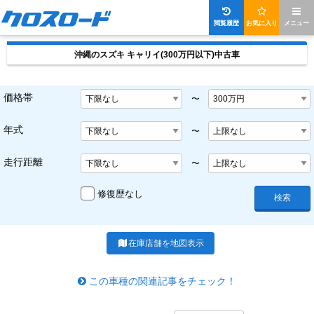
閲覧履歴
お気に入り
メニュー
沖縄のスズキ キャリイ(300万円以下)中古車
価格帯
〜
年式
〜
走行距離
〜
修復歴なし
検索
在庫店舗を地図表示
この車種の関連記事をチェック！