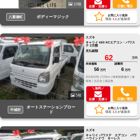
10枚
店舗に電話
在庫・見積り
お気に入り追加
ボディーマジック
八重瀬町
現在
1
人が追加済
スズキ
キャリイ 660 KCエアコン・パワス
テ 3方開
支払総額
62
万円
本体価格
諸費用
56
6
万円
万円
2014(H26) |
5万km |
検車検整備付 |
修
復無 |
法定含 |
保証無
＼無料／
5枚
店舗に電話
在庫・見積り
オートステーションブロー
お気に入り追加
中城村
ド
現在
1
人が追加済
スズキ
キャリイ パワステ エアコン パワ
ーウインドウ キーレス