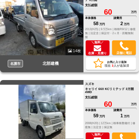
支払総額
60
万円
本体価格
諸費用
58
2
万円
万円
2013(H25) |
9.5万km |
検検R9/12 |
修復
無 |
法定含 |
保証付・2ヶ月・距離無制
限
＼無料／
14枚
店舗に電話
在庫・見積り
お気に入り追加
北部建機
名護市
現在
3
人が追加済
スズキ
キャリイ 660 KCリミテッド 3方開
4WD
支払総額
60
万円
本体価格
諸費用
59
1
万円
万円
2008(H20) |
12万km |
検車検整備付 |
修
復無 |
法定含 |
保証無
＼無料／