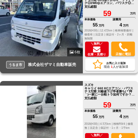
ク◎2WD◎エアコン、パワステ◎エ
アバック◎ドライブレコーダー付き
支払総額
59
万円
本体価格
諸費用
55
4
万円
万円
2018(H30) |
12.4万km |
検車検整備付 |
修復有 |
法定含 |
保証付・2ヶ月・距離
無制限
＼無料／
6枚
店舗に電話
在庫・見積り
お気に入り追加
株式会社ザマミ自動車販売
うるま市
現在
1
人が追加済
スズキ
キャリイ 660 KCエアコン・パワス
テ 3方開 大幅値下げ早者勝ち( *´艸
｀)一家に一台軽トラ如何ですか？軽
トラと言えばスズキのキャリ～('ω')
支払総額
59
万円
本体価格
諸費用
55
4
万円
万円
2018(H30) |
4.5万km |
検検R9/4 |
修復
無 |
法定含 |
保証付・1ヶ月・1千km
＼無料／