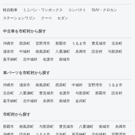
軽自動車
ミニバン・ワンボックス
コンパクト
SUV・クロカン
ステーションワゴン
クーペ
セダン
中古車を市町村から探す
沖縄市
西原町
宜野湾市
那覇市
うるま市
豊見城市
北谷町
浦添市
中城村
南風原町
八重瀬町
糸満市
読谷村
与那原町
嘉手納町
北中城村
名護市
南城市
車パーツを市町村から探す
沖縄市
浦添市
南風原町
西原町
中城村
宜野湾市
うるま市
北谷町
八重瀬町
豊見城市
名護市
与那原町
那覇市
読谷村
嘉手納町
北中城村
糸満市
南城市
金武町
市町村から探す
那覇市
南風原町
与那原町
豊見城市
八重瀬町
南城市
糸満市
沖縄市
読谷村
うるま市
北谷町
嘉手納町
北中城村
宜野湾市