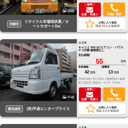
＼無料／
18枚
店舗に電話
在庫・見積り
リサイクル市場現状屋／オ
お気に入り追加
沖縄市
ートサポートDai
現在
53
人が追加済
スズキ
キャリイ 660 KCエアコン・パワス
テ 3方開 修復歴なし
支払総額
55
万円
本体価格
諸費用
42
13
万円
万円
2016(H28) |
10.2万km |
検検R8/9 |
修復
無 |
法定含 |
保証付・3ヶ月・5千km
＼無料／
45枚
店舗に電話
在庫・見積り
お気に入り追加
(有)平成エンタープライス
豊見城市
現在
2
人が追加済
スズキ