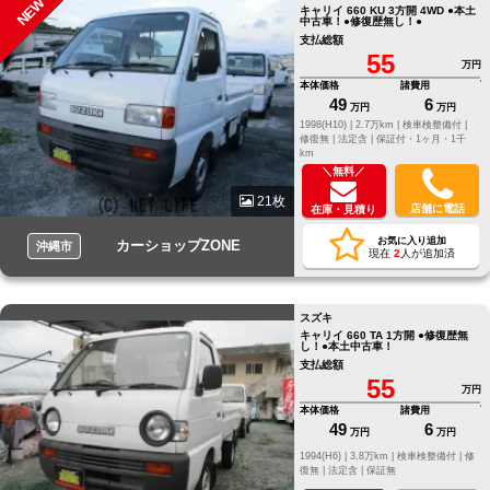
NEW
キャリイ 660 KU 3方開 4WD ●本土
中古車！●修復歴無し！●
支払総額
55
万円
本体価格
諸費用
49
6
万円
万円
1998(H10) |
2.7万km |
検車検整備付 |
修復無 |
法定含 |
保証付・1ヶ月・1千
km
＼無料／
21枚
店舗に電話
在庫・見積り
お気に入り追加
カーショップZONE
沖縄市
現在
2
人が追加済
スズキ
キャリイ 660 TA 1方開 ●修復歴無
し！●本土中古車！
支払総額
55
万円
本体価格
諸費用
49
6
万円
万円
1994(H6) |
3.8万km |
検車検整備付 |
修
復無 |
法定含 |
保証無