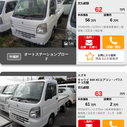
支払総額
62
万円
本体価格
諸費用
56
6
万円
万円
2014(H26) |
12万km |
検車検整備付 |
修
復無 |
法定含 |
保証無
＼無料／
5枚
店舗に電話
在庫・見積り
オートステーションブロー
お気に入り追加
中城村
ド
現在
2
人が追加済
スズキ
キャリイ 660 KCエアコン・パワス
テ 3方開
支払総額
63
万円
本体価格
諸費用
61
2
万円
万円
2015(H27) |
11.5万km |
検車検整備付 |
修復無 |
法定含 |
保証付・2ヶ月・距離
無制限
＼無料／