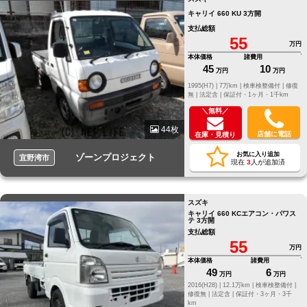
キャリイ 660 KU 3方開
支払総額
55
万円
本体価格
諸費用
45
10
万円
万円
1995(H7) |
7万km |
検車検整備付 |
修復
無 |
法定含 |
保証付・1ヶ月・1千km
＼無料／
44枚
店舗に電話
在庫・見積り
お気に入り追加
ゾーンプロジェクト
宜野湾市
現在
3
人が追加済
スズキ
キャリイ 660 KCエアコン・パワス
テ 3方開
支払総額
55
万円
本体価格
諸費用
49
6
万円
万円
2016(H28) |
12.1万km |
検車検整備付 |
修復無 |
法定含 |
保証付・3ヶ月・3千
km