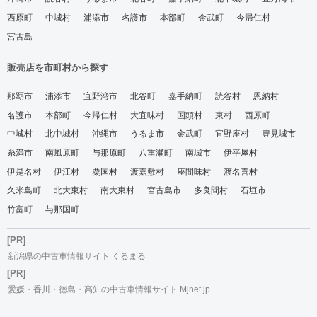
西原町
中城村
浦添市
名護市
本部町
金武町
今帰仁村
宮古島
販売店を市町村から探す
那覇市
浦添市
宜野湾市
北谷町
嘉手納町
読谷村
恩納村
名護市
本部町
今帰仁村
大宜味村
国頭村
東村
西原町
中城村
北中城村
沖縄市
うるま市
金武町
宜野座村
豊見城市
糸満市
南風原町
与那原町
八重瀬町
南城市
伊平屋村
伊是名村
伊江村
粟国村
渡嘉敷村
座間味村
渡名喜村
久米島町
北大東村
南大東村
宮古島市
多良間村
石垣市
竹富町
与那国町
[PR]
新潟県の中古車情報サイト くるまる
[PR]
愛媛・香川・徳島・高知の中古車情報サイト Mjnet.jp