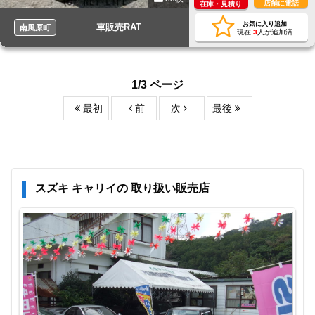
店舗に電話
在庫・見積り
お気に入り追加
車販売RAT
南風原町
現在
3
人が追加済
1/3 ページ
最初
前
次
最後
スズキ キャリイの 取り扱い販売店