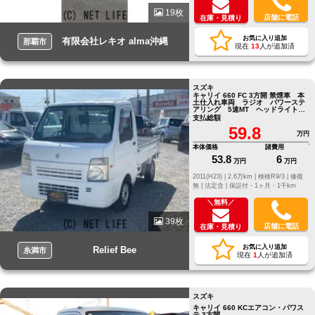
19枚
店舗に電話
在庫・見積り
お気に入り追加
有限会社レキオ alma沖縄
那覇市
現在
13
人が追加済
スズキ
キャリイ 660 FC 3方開 禁煙車 本
土仕入れ車両 ラジオ パワーステ
アリング 5速MT ヘッドライトレ
ベライザー スペアタイヤ
支払総額
59.8
万円
本体価格
諸費用
53.8
6
万円
万円
2011(H23) |
2.6万km |
検検R9/3 |
修復
無 |
法定含 |
保証付・1ヶ月・1千km
＼無料／
39枚
店舗に電話
在庫・見積り
お気に入り追加
Relief Bee
糸満市
現在
1
人が追加済
スズキ
キャリイ 660 KCエアコン・パワス
テ 3方開