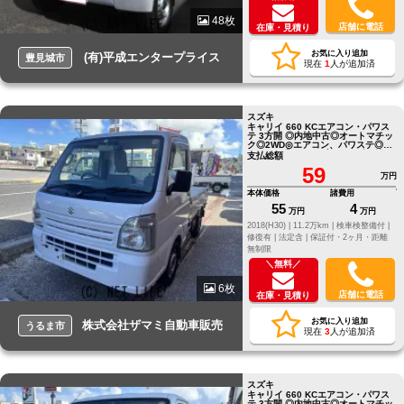
48枚
店舗に電話
在庫・見積り
お気に入り追加
(有)平成エンタープライス
豊見城市
現在
1
人が追加済
スズキ
キャリイ 660 KCエアコン・パワス
テ 3方開 ◎内地中古◎オートマチッ
ク◎2WD◎エアコン、パワステ◎エ
アバック◎ドライブレコーダー付き
支払総額
59
万円
本体価格
諸費用
55
4
万円
万円
2018(H30) |
11.2万km |
検車検整備付 |
修復有 |
法定含 |
保証付・2ヶ月・距離
無制限
＼無料／
6枚
店舗に電話
在庫・見積り
お気に入り追加
株式会社ザマミ自動車販売
うるま市
現在
3
人が追加済
スズキ
キャリイ 660 KCエアコン・パワス
テ 3方開 ◎内地中古◎オートマチッ