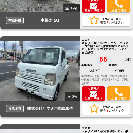
＼無料／
36枚
店舗に電話
在庫・見積り
お気に入り追加
車販売RAT
南風原町
現在
1
人が追加済
スズキ
キャリイ 660 KCエアコン・パワス
テ 3方開 4WD ◎内地中古◎4WD◎
オートマチック◎エアコン、パワス
テ付き
支払総額
55
万円
本体価格
諸費用
51
4
万円
万円
2008(H20) |
8.4万km |
検車検整備付 |
修復有 |
法定含 |
保証付・2ヶ月・距離
無制限
＼無料／
6枚
店舗に電話
在庫・見積り
お気に入り追加
株式会社ザマミ自動車販売
うるま市
現在
3
人が追加済
スズキ
キャリイ 660 保冷車 保冷バン 修