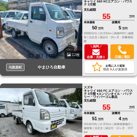
キャリイ 660 KCエアコン・パワス
テ 3方開
支払総額
55
万円
本体価格
諸費用
50
5
万円
万円
2009(H21) |
10.9万km |
検検R9/5 |
修復
有 |
法定含 |
保証付・24ヶ月・距離無制
限
＼無料／
12枚
店舗に電話
在庫・見積り
お気に入り追加
やまひろ自動車
与那原町
現在
0
人が追加済
スズキ
キャリイ 660 FC エアコン・パワス
テ 3方開 ●エンジンオイル・バッテ
リー・ワイパーゴム新品
支払総額
55
万円
本体価格
諸費用
51
4
万円
万円
2014(H26) |
12.8万km |
検車検整備付 |
修復無 |
法定含 |
保証付・12ヶ月・15千
km