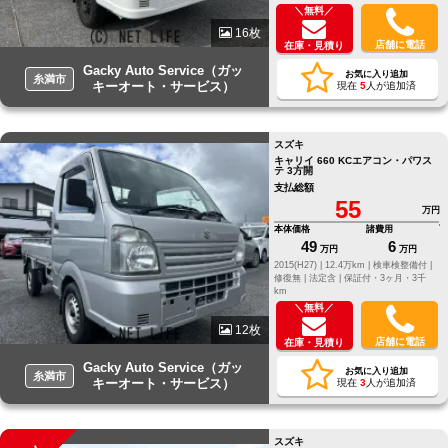
＼無料／
16枚
店舗に電話
在庫・見積り
Gacky Auto Service（ガッ
お気に入り追加
糸満市
キーオート・サービス）
現在
5
人が追加済
スズキ
キャリイ 660 KCエアコン・パワス
テ 3方開
支払総額
55
万円
本体価格
諸費用
49
6
万円
万円
2015(H27) |
12.4万km |
検車検整備付 |
修復無 |
法定含 |
保証付・3ヶ月・3千
km
＼無料／
12枚
店舗に電話
在庫・見積り
Gacky Auto Service（ガッ
お気に入り追加
糸満市
キーオート・サービス）
現在
3
人が追加済
スズキ