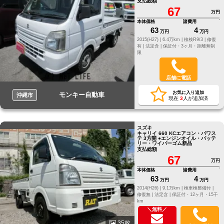
支払総額
67
万円
本体価格
諸費用
63
4
万円
万円
2015(H27) |
6.4万km |
検検R9/3 |
修復
有 |
法定含 |
保証付・3ヶ月・距離無制
限
店舗に電話
お気に入り追加
モンキー自動車
沖縄市
現在
3
人が追加済
スズキ
キャリイ 660 KCエアコン・パワス
テ 3方開 ●エンジンオイル・バッテ
リー・ワイパーゴム新品
支払総額
67
万円
本体価格
諸費用
63
4
万円
万円
2014(H26) |
9.1万km |
検車検整備付 |
修復無 |
法定含 |
保証付・12ヶ月・15千
km
＼無料／
35枚