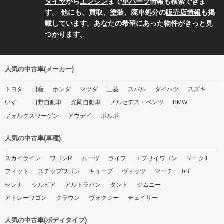
タイヤ
から
エンジン
まで
車パーツ
情報も検索できま
す。 他にも、買取、塗装、廃車処分の
販売店情報
も掲
載しています。あなたの希望にあった物件がきっと見
つかります。
人気の中古車(メーカー)
トヨタ
日産
ホンダ
マツダ
三菱
スバル
ダイハツ
スズキ
いすゞ
日野自動車
光岡自動車
メルセデス・ベンツ
BMW
フォルクスワーゲン
アウデイ
ボルボ
人気の中古車(車種)
スカイライン
ワゴンR
ムーヴ
ライフ
エブリイワゴン
マークII
フィット
ステップワゴン
キューブ
ヴィッツ
マーチ
bB
セレナ
シルビア
アルトラパン
タント
ジムニー
アトレーワゴン
クラウン
ヴォクシー
チェイサー
人気の中古車(ボディタイプ)