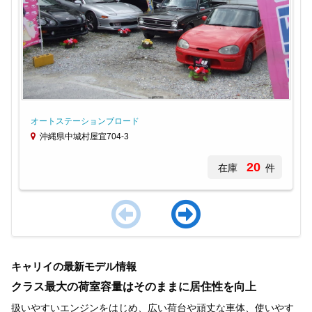
オートステーションブロード
沖縄県中城村屋宜704-3
20
在庫
件
Item
1
キャリイの最新モデル情報
of
4
クラス最大の荷室容量はそのままに居住性を向上
扱いやすいエンジンをはじめ、広い荷台や頑丈な車体、使いやす