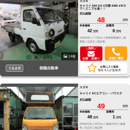
スズキ
キャリイ 660 KA 3方開 4WD 4ＷＤ
で！どこでも進！！
支払総額
48
万円
本体価格
諸費用
42
6
万円
万円
1994(H6) |
7.3万km |
検車検整備付 |
修
復無 |
法定含 |
保証無
＼無料／
14枚
店舗に電話
在庫・見積り
お気に入り追加
朝陽自動車
うるま市
現在
5
人が追加済
スズキ
キャリイ KCエアコン・パワステ
支払総額
49
万円
本体価格
諸費用
48
1
万円
万円
2004(H16) |
16万km |
検検2年付 |
修復
有 |
法定含 |
保証無