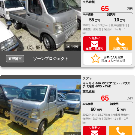
支払総額
65
万円
本体価格
諸費用
55
10
万円
万円
2012(H24) |
3.3万km |
検車検整備付 |
修復無 |
法定含 |
保証付・1ヶ月・1千
km
＼無料／
44枚
店舗に電話
在庫・見積り
お気に入り追加
ゾーンプロジェクト
宜野湾市
現在
2
人が追加済
スズキ
キャリイ 660 KCエアコン・パワス
テ 3方開 4WD ●4WD
支払総額
65
万円
本体価格
諸費用
60
5
万円
万円
2012(H24) |
15.2万km |
検車検整備付 |
修復無 |
法定含 |
保証付・1ヶ月・1千
km
＼無料／