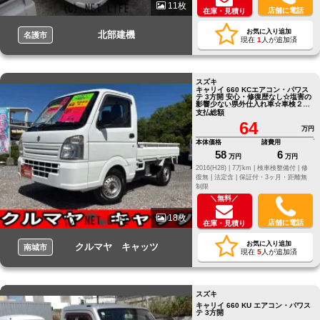
11枚
店舗に電話
在庫・見積り
お気に入り追加
北部建機
名護市
現在
1
人が追加済
スズキ
キャリイ 660 KCエアコン・パワス
テ 3方開 安心・修復歴なし☆塩害の
影響少ない県外仕入れ車☆車検２ヵ
年付き☆総額表示
支払総額
64
万円
本体価格
諸費用
58
6
万円
万円
2016(H28) |
7万km |
検車検整備付 |
修
復無 |
法定含 |
保証付・3ヶ月・距離無
制限
＼無料／
18枚
店舗に電話
在庫・見積り
お気に入り追加
クルマヤ キャッツ
南城市
現在
5
人が追加済
スズキ
キャリイ 660 KU エアコン・パワス
テ 3方開