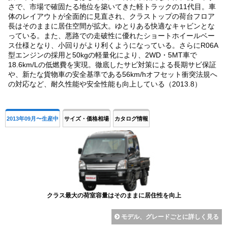
さで、市場で確固たる地位を築いてきた軽トラックの11代目。車
体のレイアウトが全面的に見直され、クラストップの荷台フロア
長はそのままに居住空間が拡大。ゆとりある快適なキャビンとな
っている。また、悪路での走破性に優れたショートホイールベー
ス仕様となり、小回りがより利くようになっている。さらにR06A
型エンジンの採用と50kgの軽量化により、2WD・5MT車で
18.6km/Lの低燃費を実現。徹底したサビ対策による長期サビ保証
や、新たな貨物車の安全基準である56km/hオフセット衝突法規へ
の対応など、耐久性能や安全性能も向上している（2013.8）
2013年09月〜生産中
サイズ・価格相場
カタログ情報
クラス最大の荷室容量はそのままに居住性を向上
モデル、グレードごとに詳しく見る