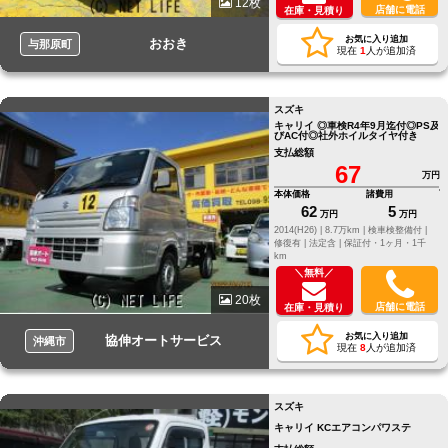
12枚
店舗に電話
在庫・見積り
お気に入り追加
おおき
与那原町
現在
1
人が追加済
スズキ
キャリイ ◎車検R4年9月迄付◎PS及
びAC付◎社外ホイルタイヤ付き
支払総額
67
万円
本体価格
諸費用
62
5
万円
万円
2014(H26) |
8.7万km |
検車検整備付 |
修復有 |
法定含 |
保証付・1ヶ月・1千
km
＼無料／
20枚
店舗に電話
在庫・見積り
お気に入り追加
協伸オートサービス
沖縄市
現在
8
人が追加済
スズキ
キャリイ KCエアコンパワステ