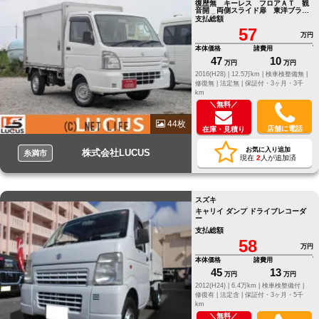
復歴無 キーレス フロアＡＴ 観
音開 両側スライド扉 東洋ブラザ
ー工業 パワステ
支払総額
57
万円
本体価格
諸費用
47
10
万円
万円
2016(H28) |
12.5万km |
検車検整備無 |
修復無 |
法定無 |
保証付・3ヶ月・3千
km
＼無料／
44枚
店舗に電話
在庫・見積り
お気に入り追加
株式会社LUCUS
糸満市
現在
2
人が追加済
スズキ
キャリイ ダンプ ドライブレコーダ
ー
支払総額
58
万円
本体価格
諸費用
45
13
万円
万円
2012(H24) |
6.4万km |
検車検整備付 |
修復有 |
法定含 |
保証付・3ヶ月・5千
km
＼無料／