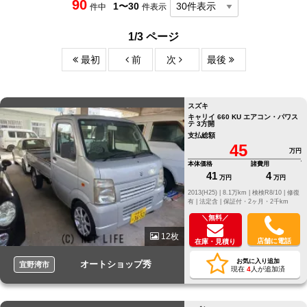
90
1〜30
件中
件表示
1/3 ページ
最初
前
次
最後
スズキ
キャリイ 660 KU エアコン・パワス
テ 3方開
支払総額
45
万円
本体価格
諸費用
41
4
万円
万円
2013(H25) |
8.1万km |
検検R8/10 |
修復
有 |
法定含 |
保証付・2ヶ月・2千km
＼無料／
12枚
店舗に電話
在庫・見積り
お気に入り追加
オートショップ秀
宜野湾市
現在
4
人が追加済