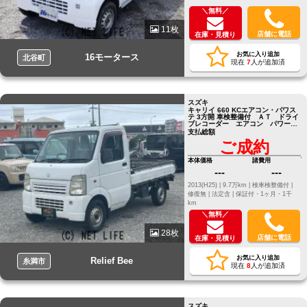
＼無料／
11枚
店舗に電話
在庫・見積り
お気に入り追加
16モータース
北谷町
現在
7
人が追加済
スズキ
キャリイ 660 KCエアコン・パワス
テ 3方開 車検整備付 ＡＴ ドライ
ブレコーダー エアコン パワース
テアリング ラジオ ＡＭ ＦＭ
支払総額
バッテリー
ご成約
本体価格
諸費用
---
---
2013(H25) |
9.7万km |
検車検整備付 |
修復無 |
法定含 |
保証付・1ヶ月・1千
km
＼無料／
28枚
店舗に電話
在庫・見積り
お気に入り追加
Relief Bee
糸満市
現在
8
人が追加済
スズキ