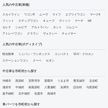
人気の中古車(車種)
スカイライン
ワゴンR
ムーヴ
ライフ
エブリイワゴン
マークII
フィット
ステップワゴン
キューブ
ヴィッツ
マーチ
bB
セレナ
シルビア
アルトラパン
タント
ジムニー
アトレーワゴン
クラウン
ヴォクシー
チェイサー
人気の中古車(ボディタイプ)
軽自動車
ミニバン・ワンボックス
コンパクト
SUV・クロカン
ステーションワゴン
クーペ
セダン
中古車を市町村から探す
沖縄市
西原町
宜野湾市
那覇市
うるま市
豊見城市
北谷町
浦添市
中城村
南風原町
八重瀬町
糸満市
読谷村
与那原町
嘉手納町
北中城村
名護市
南城市
車パーツを市町村から探す