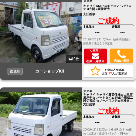
スズキ
キャリイ 660 KCエアコン・パワス
テ 3方開 ●現状販売
支払総額
ご成約
本体価格
諸費用
---
---
2012(H24) |
11.6万km |
検車検整備付 |
修復無 |
法定含 |
保証無
＼無料／
9枚
店舗に電話
在庫・見積り
お気に入り追加
カーショップKII
西原町
現在
12
人が追加済
スズキ
キャリイ キャリイ農繁仕様☆山里店
展示中☆ パートタイム4WD☆高低二
段切替式 ☆ノーパワステ☆車検Ｒ１
０年４月まで
支払総額
ご成約
本体価格
諸費用
---
---
2006(H18) |
12万km |
検検R10/4 |
修復
無 |
法定含 |
保証付・1ヶ月・1千km