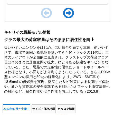
Item
1
キャリイの最新モデル情報
of
4
クラス最大の荷室容量はそのままに居住性を向上
扱いやすいエンジンをはじめ、広い荷台や頑丈な車体、使いやす
さで、市場で確固たる地位を築いてきた軽トラックの11代目。車
体のレイアウトが全面的に見直され、クラストップの荷台フロア
長はそのままに居住空間が拡大。ゆとりある快適なキャビンとな
っている。また、悪路での走破性に優れたショートホイールベー
ス仕様となり、小回りがより利くようになっている。さらにR06A
型エンジンの採用と50kgの軽量化により、2WD・5MT車で
18.6km/Lの低燃費を実現。徹底したサビ対策による長期サビ保証
や、新たな貨物車の安全基準である56km/hオフセット衝突法規へ
の対応など、耐久性能や安全性能も向上している（2013.8）
2013年09月〜生産中
サイズ・価格相場
カタログ情報