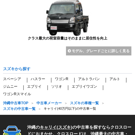
クラス最大の荷室容量はそのままに居住性を向上
モデル、グレードごとに詳しく見る
スズキから探す
スペーシア
ハスラー
ワゴンR
アルトラパン
アルト
｜
｜
｜
｜
｜
ジムニー
エブリイ
ソリオ
エブリイワゴン
｜
｜
｜
｜
ワゴンRスマイル
沖縄中古車TOP
中古車メーカー
スズキの車種一覧
スズキの中古車一覧
キャリイ(40万円以下)の中古車一覧
沖縄の
キャリイ
(
スズキ
)の中古車を探すならクロスロー
ドにおまかせ。クロスロードは、沖縄最大の中古車・