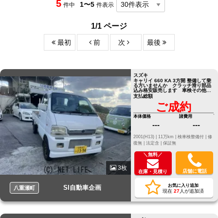
5
1〜5
件中
件表示
1/1 ページ
最初
前
次
最後
スズキ
キャリイ 660 KA 3方開 整備して乗
る方いませんか クラッチ滑り部品
込み格安販売します 車検その他要
相談
支払総額
ご成約
本体価格
諸費用
---
---
2001(H13) |
11万km |
検車検整備付 |
修
復無 |
法定含 |
保証無
＼無料／
3枚
店舗に電話
在庫・見積り
お気に入り追加
SI自動車企画
八重瀬町
現在
27
人が追加済