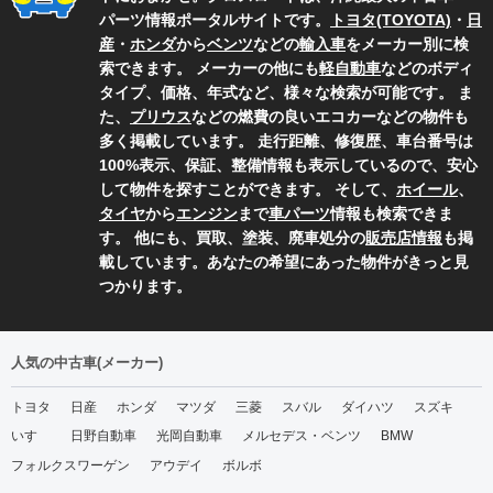
パーツ情報ポータルサイトです。
トヨタ(TOYOTA)
・
日
産
・
ホンダ
から
ベンツ
などの
輸入車
をメーカー別に検
索できます。 メーカーの他にも
軽自動車
などのボディ
タイプ、価格、年式など、様々な検索が可能です。 ま
た、
プリウス
などの燃費の良いエコカーなどの物件も
多く掲載しています。 走行距離、修復歴、車台番号は
100%表示、保証、整備情報も表示しているので、安心
して物件を探すことができます。 そして、
ホイール
、
タイヤ
から
エンジン
まで
車パーツ
情報も検索できま
す。 他にも、買取、塗装、廃車処分の
販売店情報
も掲
載しています。あなたの希望にあった物件がきっと見
つかります。
人気の中古車(メーカー)
トヨタ
日産
ホンダ
マツダ
三菱
スバル
ダイハツ
スズキ
いすゞ
日野自動車
光岡自動車
メルセデス・ベンツ
BMW
フォルクスワーゲン
アウデイ
ボルボ