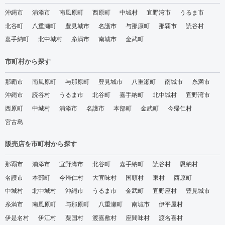
沖縄市
浦添市
南風原町
西原町
中城村
宜野湾市
うるま市
北谷町
八重瀬町
豊見城市
名護市
与那原町
那覇市
読谷村
嘉手納町
北中城村
糸満市
南城市
金武町
市町村から探す
那覇市
南風原町
与那原町
豊見城市
八重瀬町
南城市
糸満市
沖縄市
読谷村
うるま市
北谷町
嘉手納町
北中城村
宜野湾市
西原町
中城村
浦添市
名護市
本部町
金武町
今帰仁村
宮古島
販売店を市町村から探す
那覇市
浦添市
宜野湾市
北谷町
嘉手納町
読谷村
恩納村
名護市
本部町
今帰仁村
大宜味村
国頭村
東村
西原町
中城村
北中城村
沖縄市
うるま市
金武町
宜野座村
豊見城市
糸満市
南風原町
与那原町
八重瀬町
南城市
伊平屋村
伊是名村
伊江村
粟国村
渡嘉敷村
座間味村
渡名喜村