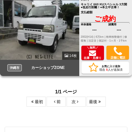
キャリイ 660 KUスペシャル 3方開
●低走行距離！●本土中古車！
支払総額
ご成約
本体価格
諸費用
---
---
2002(H14) |
6万km |
検車検整備付 |
修
復無 |
法定含 |
保証付・1ヶ月・1千km
＼無料／
14枚
店舗に電話
在庫・見積り
お気に入り追加
カーショップZONE
沖縄市
現在
5
人が追加済
1/1 ページ
最初
前
次
最後