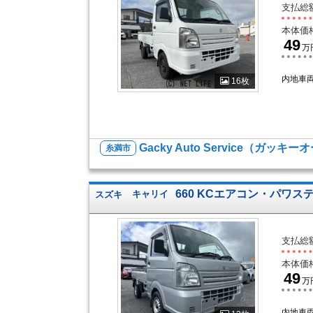
支払総
本体価
49
万
内地車
16枚
Gacky Auto Service（ガッ
糸満市
660 KCエアコン・パワステ
スズキ
キャリイ
支払総
本体価
49
万
内地車両