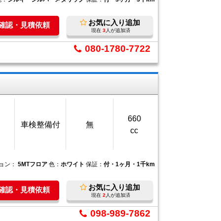
お気に入り追加
庫確認・見積依頼
現在
3
人が追加済
080-1780-7722
660
車検整備付
無
cc
ョン：
5MTフロア
色：
ホワイト
保証：
付・1ヶ月・1千km
お気に入り追加
庫確認・見積依頼
現在
2
人が追加済
098-989-7862