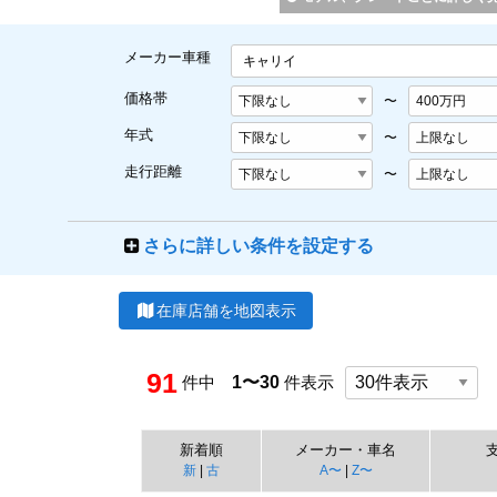
メーカー車種
キャリイ
価格帯
〜
年式
〜
走行距離
〜
さらに詳しい条件を設定する
在庫店舗を地図表示
91
件中
1〜30
件表示
新着順
メーカー・車名
新
|
古
A〜
|
Z〜