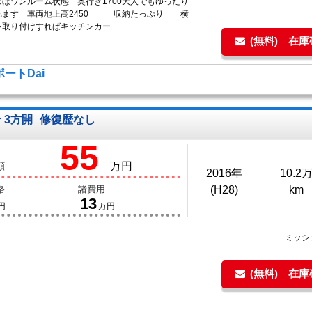
ほぼワンルーム状態 奥行き1700大人でもゆったり
れます 車両地上高2450 収納たっぷり 横
取り付けすればキッチンカー...
(無料) 在
ートDai
 3方開
修復歴なし
55
万円
額
2016年
10.2
格
諸費用
(H28)
km
13
円
万円
ミッシ
(無料) 在