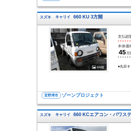
660 KU 3方開
スズキ
キャリイ
支払総
本体価
45
万
●丸目
44枚
ゾーンプロジェクト
宜野湾市
660 KCエアコン・パワステ
スズキ
キャリイ