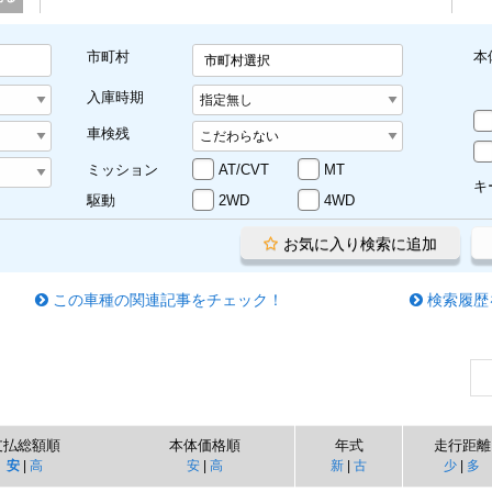
市町村
本
市町村選択
入庫時期
車検残
ミッション
AT/CVT
MT
キ
駆動
2WD
4WD
お気に入り検索に追加
この車種の関連記事をチェック！
検索履歴
支払総額順
本体価格順
年式
走行距離
安
|
高
安
|
高
新
|
古
少
|
多