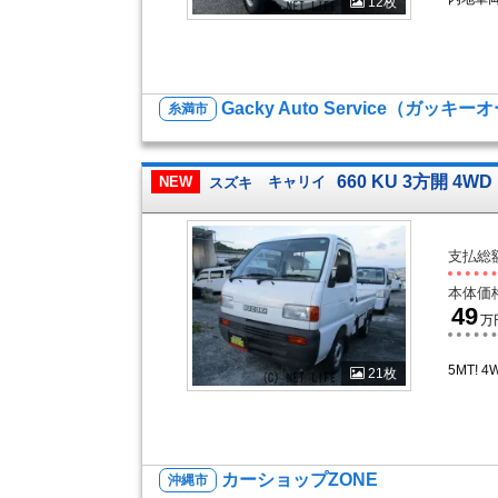
12枚
Gacky Auto Service（ガッ
糸満市
660 KU 3方開 4WD
NEW
スズキ
キャリイ
支払総
本体価
49
万
5MT! 
21枚
カーショップZONE
沖縄市