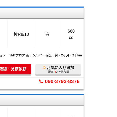
660
検R8/10
有
cc
ョン：
5MTフロア
色：
シルバー
保証：
付・2ヶ月・2千km
お気に入り追加
庫確認・見積依頼
現在
4
人が追加済
090-3793-8376