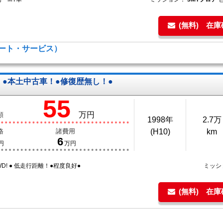
(無料) 在
キーオート・サービス）
●本土中古車！●修復歴無し！●
55
万円
額
1998年
2.7万
格
諸費用
(H10)
km
6
円
万円
4WD! ● 低走行距離！●程度良好●
ミッシ
(無料) 在