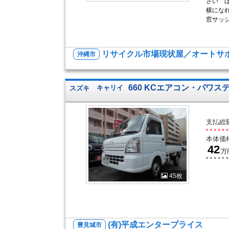
さい 
横にな
窓サッシ
リサイクル市場現状屋／オートサポ
沖縄市
660 KCエアコン・パワステ
スズキ
キャリイ
支払総
本体価
42
万
45枚
(有)平成エンタープライス
豊見城市