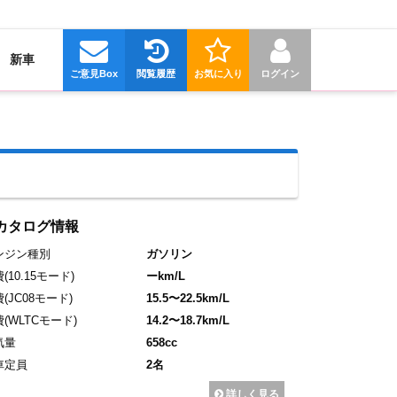
新車
ご意見Box
閲覧履歴
お気に入り
ログイン
カタログ情報
ンジン種別
ガソリン
費
(10.15モード)
ーkm/L
費
(JC08モード)
15.5〜22.5km/L
費
(WLTCモード)
14.2〜18.7km/L
気量
658cc
車定員
2名
詳しく見る