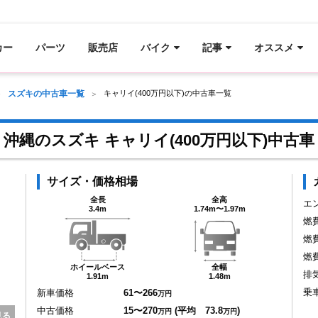
カー
パーツ
販売店
バイク
記事
オススメ
スズキの中古車一覧
キャリイ(400万円以下)の中古車一覧
沖縄のスズキ キャリイ(400万円以下)中古車
サイズ・価格相場
全長
全高
エ
3.4m
1.74m〜1.97m
燃
燃
燃
ホイールベース
全幅
排
1.91m
1.48m
乗
新車価格
61〜266
万円
中古価格
15〜270
(平均 73.8
)
万円
万円
見る