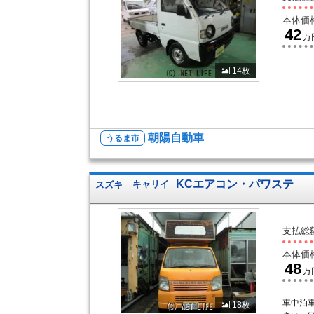
本体価
42
万
14枚
朝陽自動車
うるま市
KCエアコン・パワステ
スズキ
キャリイ
支払総
本体価
48
万
車中泊
18枚