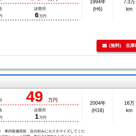
1994年
7.3万
格
諸費用
(H6)
km
6
円
万円
(無料) 在
49
万円
額
2004年
16万
格
諸費用
(H16)
km
1
円
万円
車 車内装備現状 自分好みにカスタマイズしてくだ