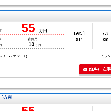
55
万円
額
1995年
7万
格
諸費用
(H7)
km
10
円
万円
キャリー●エアコン付き
ミッシ
(無料) 在
 3方開
55