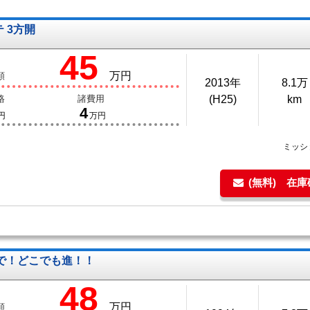
テ 3方開
45
万円
額
2013年
8.1万
格
諸費用
(H25)
km
4
円
万円
ミッシ
(無料) 在
で！どこでも進！！
48
万円
額