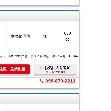
660
車検整備付
無
cc
ョン：
4MTフロア
色：
ホワイト
保証：
付・1ヶ月・1千km
お気に入り追加
庫確認・見積依頼
現在
3
人が追加済
098-870-2211