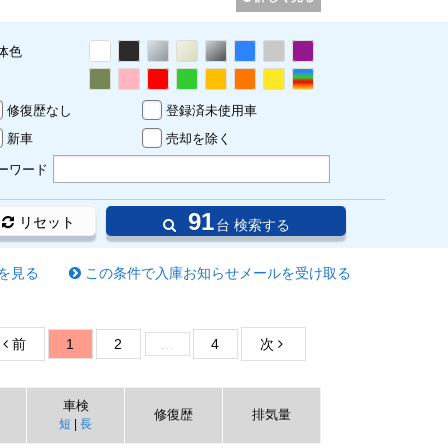
体色
修復歴なし
登録済未使用車
新車
売却を除く
ーワード
91
リセット
台 検索する
を見る
この条件で入庫お知らせメールを受け取る
前
1
2
…
4
次
車検
修復歴
排気量
短
|
長