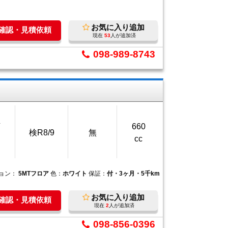
お気に入り追加
庫確認・見積依頼
現在
53
人が追加済
098-989-8743
万
660
検R8/9
無
cc
ョン：
5MTフロア
色：
ホワイト
保証：
付・3ヶ月・5千km
お気に入り追加
庫確認・見積依頼
現在
2
人が追加済
098-856-0396