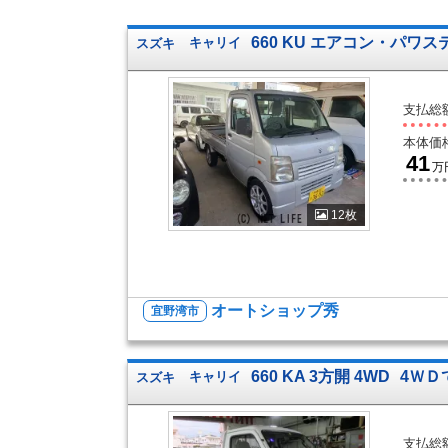
660 KU エアコン・パワス
スズキ
キャリイ
支払総
本体価
41
万
12枚
オートショップ秀
宜野湾市
660 KA 3方開 4WD
4ＷＤ
スズキ
キャリイ
支払総