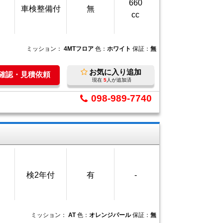
660
車検整備付
無
cc
ミッション：
4MTフロア
色：
ホワイト
保証：
無
お気に入り追加
庫確認・見積依頼
現在
5
人が追加済
098-989-7740
検2年付
有
-
ミッション：
AT
色：
オレンジパール
保証：
無