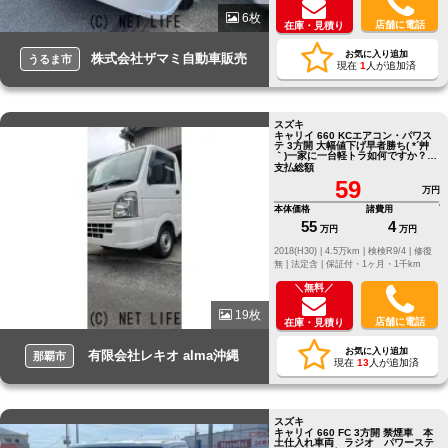
6枚
店舗に電話
在庫・見積り
お気に入り追加
株式会社ザマミ自動車販売
うるま市
現在
1
人が追加済
スズキ
キャリイ 660 KCエアコン・パワス
テ 3方開 大幅値下げ早者勝ち( *´艸
｀)一家に一台軽トラ如何ですか？軽
トラと言えばスズキのキャリ～('ω')
支払総額
59
万円
本体価格
諸費用
55
4
万円
万円
2018(H30) |
4.5万km |
検検R9/4 |
修復
無 |
法定含 |
保証付・1ヶ月・1千km
＼無料／
19枚
店舗に電話
在庫・見積り
お気に入り追加
有限会社レキオ alma沖縄
那覇市
現在
13
人が追加済
スズキ
キャリイ 660 FC 3方開 禁煙車 本
土仕入れ車両 ラジオ パワーステ