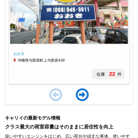
おおき
沖縄県与那原町上与那原439
22
在庫
件
Item
1
キャリイの最新モデル情報
of
4
クラス最大の荷室容量はそのままに居住性を向上
扱いやすいエンジンをはじめ、広い荷台や頑丈な車体、使いやす