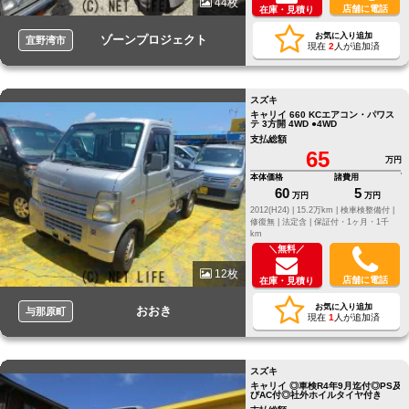
44枚
店舗に電話
在庫・見積り
お気に入り追加
ゾーンプロジェクト
宜野湾市
現在
2
人が追加済
スズキ
キャリイ 660 KCエアコン・パワス
テ 3方開 4WD ●4WD
支払総額
65
万円
本体価格
諸費用
60
5
万円
万円
2012(H24) |
15.2万km |
検車検整備付 |
修復無 |
法定含 |
保証付・1ヶ月・1千
km
＼無料／
12枚
店舗に電話
在庫・見積り
お気に入り追加
おおき
与那原町
現在
1
人が追加済
スズキ
キャリイ ◎車検R4年9月迄付◎PS及
びAC付◎社外ホイルタイヤ付き