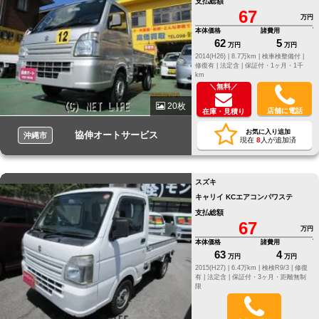
支払総額
67
万円
本体価格
諸費用
62
5
万円
万円
2014(H26) |
8.7万km |
検車検整備付 |
修復有 |
法定含 |
保証付・1ヶ月・1千
km
＼無料／
20枚
店舗に電話
在庫・見積り
お気に入り追加
協伸オートサービス
沖縄市
現在
8
人が追加済
スズキ
キャリイ KCエアコンパワステ
支払総額
67
万円
本体価格
諸費用
63
4
万円
万円
2015(H27) |
6.4万km |
検検R9/3 |
修復
有 |
法定含 |
保証付・3ヶ月・距離無制
限