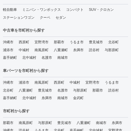
軽自動車
ミニバン・ワンボックス
コンパクト
SUV・クロカン
ステーションワゴン
クーペ
セダン
中古車を市町村から探す
沖縄市
西原町
宜野湾市
那覇市
うるま市
豊見城市
北谷町
浦添市
中城村
南風原町
八重瀬町
糸満市
読谷村
与那原町
嘉手納町
北中城村
名護市
南城市
車パーツを市町村から探す
沖縄市
浦添市
南風原町
西原町
中城村
宜野湾市
うるま市
北谷町
八重瀬町
豊見城市
名護市
与那原町
那覇市
読谷村
嘉手納町
北中城村
糸満市
南城市
金武町
市町村から探す
那覇市
南風原町
与那原町
豊見城市
八重瀬町
南城市
糸満市
沖縄市
読谷村
うるま市
北谷町
嘉手納町
北中城村
宜野湾市