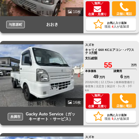
＼無料／
10枚
店舗に電話
在庫・見積り
お気に入り追加
おおき
与那原町
現在
4
人が追加済
スズキ
キャリイ 660 KCエアコン・パワス
テ 3方開
支払総額
55
万円
本体価格
諸費用
49
6
万円
万円
2016(H28) |
12.1万km |
検車検整備付 |
修復無 |
法定含 |
保証付・3ヶ月・3千
km
＼無料／
16枚
店舗に電話
在庫・見積り
Gacky Auto Service（ガッ
お気に入り追加
糸満市
キーオート・サービス）
現在
5
人が追加済
スズキ