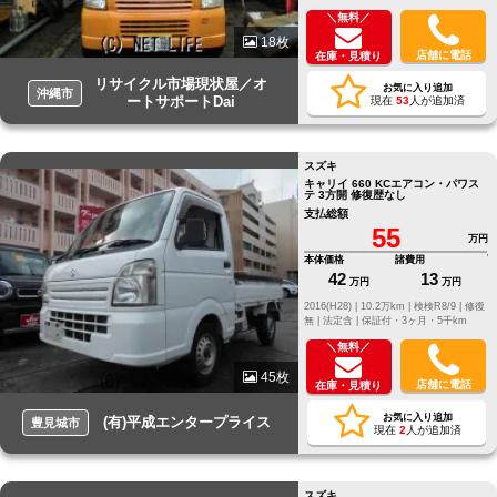
＼無料／
18枚
店舗に電話
在庫・見積り
リサイクル市場現状屋／オ
お気に入り追加
沖縄市
ートサポートDai
現在
53
人が追加済
スズキ
キャリイ 660 KCエアコン・パワス
テ 3方開 修復歴なし
支払総額
55
万円
本体価格
諸費用
42
13
万円
万円
2016(H28) |
10.2万km |
検検R8/9 |
修復
無 |
法定含 |
保証付・3ヶ月・5千km
＼無料／
45枚
店舗に電話
在庫・見積り
お気に入り追加
(有)平成エンタープライス
豊見城市
現在
2
人が追加済
スズキ