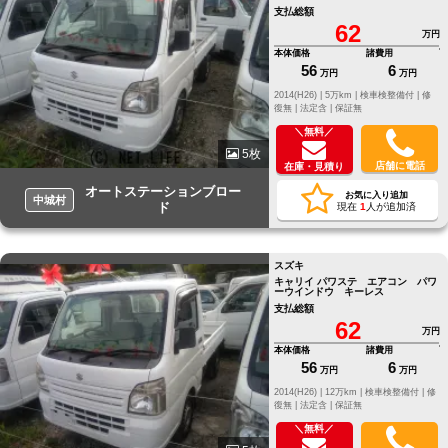
支払総額
62
万円
本体価格
諸費用
56
6
万円
万円
2014(H26) |
5万km |
検車検整備付 |
修
復無 |
法定含 |
保証無
＼無料／
5枚
店舗に電話
在庫・見積り
オートステーションブロー
お気に入り追加
中城村
ド
現在
1
人が追加済
スズキ
キャリイ パワステ エアコン パワ
ーウインドウ キーレス
支払総額
62
万円
本体価格
諸費用
56
6
万円
万円
2014(H26) |
12万km |
検車検整備付 |
修
復無 |
法定含 |
保証無
＼無料／