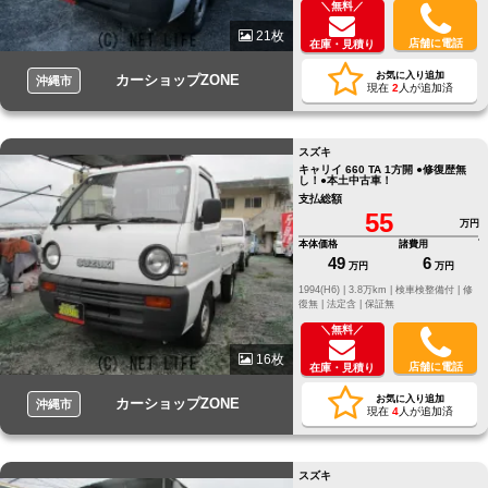
＼無料／
21枚
店舗に電話
在庫・見積り
お気に入り追加
カーショップZONE
沖縄市
現在
2
人が追加済
スズキ
キャリイ 660 TA 1方開 ●修復歴無
し！●本土中古車！
支払総額
55
万円
本体価格
諸費用
49
6
万円
万円
1994(H6) |
3.8万km |
検車検整備付 |
修
復無 |
法定含 |
保証無
＼無料／
16枚
店舗に電話
在庫・見積り
お気に入り追加
カーショップZONE
沖縄市
現在
4
人が追加済
スズキ