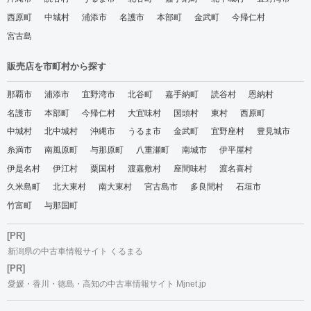
西原町
中城村
浦添市
名護市
本部町
金武町
今帰仁村
宮古島
販売店を市町村から探す
那覇市
浦添市
宜野湾市
北谷町
嘉手納町
読谷村
恩納村
名護市
本部町
今帰仁村
大宜味村
国頭村
東村
西原町
中城村
北中城村
沖縄市
うるま市
金武町
宜野座村
豊見城市
糸満市
南風原町
与那原町
八重瀬町
南城市
伊平屋村
伊是名村
伊江村
粟国村
渡嘉敷村
座間味村
渡名喜村
久米島町
北大東村
南大東村
宮古島市
多良間村
石垣市
竹富町
与那国町
[PR]
新潟県の中古車情報サイト くるまる
[PR]
愛媛・香川・徳島・高知の中古車情報サイト Mjnet.jp