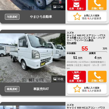
＼無料／
12枚
店舗に電話
在庫・見積り
お気に入り追加
やまひろ自動車
与那原町
現在
0
人が追加済
スズキ
キャリイ 660 FC エアコン・パワス
テ 3方開 ●エンジンオイル・バッテ
リー・ワイパーゴム新品
支払総額
55
万円
本体価格
諸費用
51
4
万円
万円
2014(H26) |
12.8万km |
検車検整備付 |
修復無 |
法定含 |
保証付・12ヶ月・15千
km
＼無料／
36枚
店舗に電話
在庫・見積り
お気に入り追加
車販売RAT
南風原町
現在
1
人が追加済
スズキ
キャリイ 660 KCエアコン・パワス