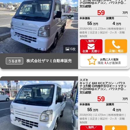
ク◎2WD◎エアコン、パワステ◎エ
アバック◎ドライブレコーダー付き
支払総額
59
万円
本体価格
諸費用
55
4
万円
万円
2018(H30) |
11.2万km |
検車検整備付 |
修復有 |
法定含 |
保証付・2ヶ月・距離
無制限
＼無料／
6枚
店舗に電話
在庫・見積り
お気に入り追加
株式会社ザマミ自動車販売
うるま市
現在
3
人が追加済
スズキ
キャリイ 660 KCエアコン・パワス
テ 3方開 ◎内地中古◎オートマチッ
ク◎2WD◎エアコン、パワステ◎エ
アバック◎ドライブレコーダー付き
支払総額
59
万円
本体価格
諸費用
55
4
万円
万円
2018(H30) |
12.4万km |
検車検整備付 |
修復有 |
法定含 |
保証付・2ヶ月・距離
無制限
＼無料／