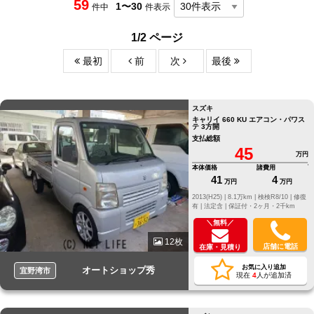
59
1〜30
件中
件表示
1/2 ページ
最初
前
次
最後
スズキ
キャリイ 660 KU エアコン・パワス
テ 3方開
支払総額
45
万円
本体価格
諸費用
41
4
万円
万円
2013(H25) |
8.1万km |
検検R8/10 |
修復
有 |
法定含 |
保証付・2ヶ月・2千km
＼無料／
12枚
店舗に電話
在庫・見積り
お気に入り追加
オートショップ秀
宜野湾市
現在
4
人が追加済