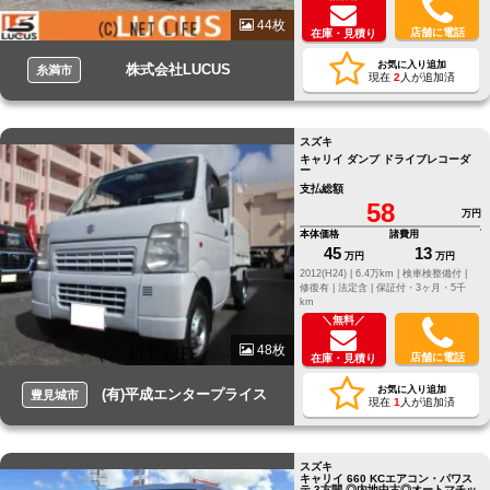
44枚
店舗に電話
在庫・見積り
お気に入り追加
株式会社LUCUS
糸満市
現在
2
人が追加済
スズキ
キャリイ ダンプ ドライブレコーダ
ー
支払総額
58
万円
本体価格
諸費用
45
13
万円
万円
2012(H24) |
6.4万km |
検車検整備付 |
修復有 |
法定含 |
保証付・3ヶ月・5千
km
＼無料／
48枚
店舗に電話
在庫・見積り
お気に入り追加
(有)平成エンタープライス
豊見城市
現在
1
人が追加済
スズキ
キャリイ 660 KCエアコン・パワス
テ 3方開 ◎内地中古◎オートマチッ