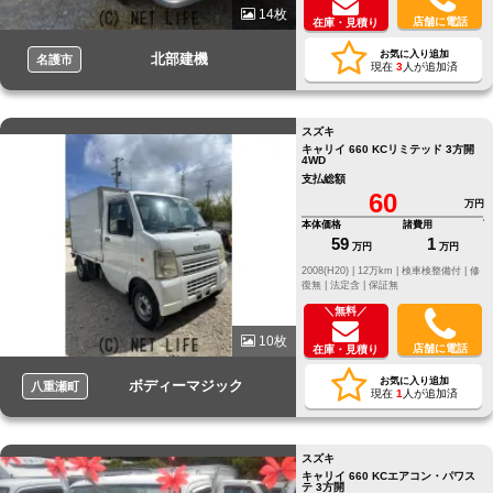
14枚
店舗に電話
在庫・見積り
お気に入り追加
北部建機
名護市
現在
3
人が追加済
スズキ
キャリイ 660 KCリミテッド 3方開
4WD
支払総額
60
万円
本体価格
諸費用
59
1
万円
万円
2008(H20) |
12万km |
検車検整備付 |
修
復無 |
法定含 |
保証無
＼無料／
10枚
店舗に電話
在庫・見積り
お気に入り追加
ボディーマジック
八重瀬町
現在
1
人が追加済
スズキ
キャリイ 660 KCエアコン・パワス
テ 3方開