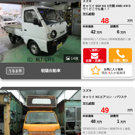
スズキ
キャリイ 660 KA 3方開 4WD 4ＷＤ
で！どこでも進！！
支払総額
48
万円
本体価格
諸費用
42
6
万円
万円
1994(H6) |
7.3万km |
検車検整備付 |
修
復無 |
法定含 |
保証無
＼無料／
14枚
店舗に電話
在庫・見積り
お気に入り追加
朝陽自動車
うるま市
現在
5
人が追加済
スズキ
キャリイ KCエアコン・パワステ
支払総額
49
万円
本体価格
諸費用
48
1
万円
万円
2004(H16) |
16万km |
検検2年付 |
修復
有 |
法定含 |
保証無