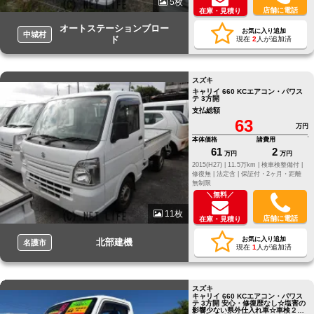
5枚
店舗に電話
在庫・見積り
オートステーションブロー
お気に入り追加
中城村
ド
現在
2
人が追加済
スズキ
キャリイ 660 KCエアコン・パワス
テ 3方開
支払総額
63
万円
本体価格
諸費用
61
2
万円
万円
2015(H27) |
11.5万km |
検車検整備付 |
修復無 |
法定含 |
保証付・2ヶ月・距離
無制限
＼無料／
11枚
店舗に電話
在庫・見積り
お気に入り追加
北部建機
名護市
現在
1
人が追加済
スズキ
キャリイ 660 KCエアコン・パワス
テ 3方開 安心・修復歴なし☆塩害の
影響少ない県外仕入れ車☆車検２ヵ