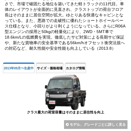
さで、市場で確固たる地位を築いてきた軽トラックの11代目。車
体のレイアウトが全面的に見直され、クラストップの荷台フロア
長はそのままに居住空間が拡大。ゆとりある快適なキャビンとな
っている。また、悪路での走破性に優れたショートホイールベー
ス仕様となり、小回りがより利くようになっている。さらにR06A
型エンジンの採用と50kgの軽量化により、2WD・5MT車で
18.6km/Lの低燃費を実現。徹底したサビ対策による長期サビ保証
や、新たな貨物車の安全基準である56km/hオフセット衝突法規へ
の対応など、耐久性能や安全性能も向上している（2013.8）
2013年09月〜生産中
サイズ・価格相場
カタログ情報
クラス最大の荷室容量はそのままに居住性を向上
モデル、グレードごとに詳しく見る