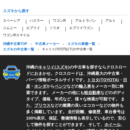
スズキから探す
スペーシア
ハスラー
ワゴンR
アルトラパン
アルト
｜
｜
｜
｜
｜
ジムニー
エブリイ
ソリオ
エブリイワゴン
｜
｜
｜
｜
ワゴンRスマイル
沖縄中古車TOP
中古車メーカー
スズキの車種一覧
スズキの中古車一覧
キャリイ(70万円以下)の中古車一覧
沖縄の
キャリイ
(
スズキ
)の中古車を探すならクロスロー
ドにおまかせ。クロスロードは、沖縄最大の中古車・
パーツ情報ポータルサイトです。
トヨタ(TOYOTA)
・
日
産
・
ホンダ
から
ベンツ
などの
輸入車
をメーカー別に検
索できます。 メーカーの他にも
軽自動車
などのボディ
タイプ、価格、年式など、様々な検索が可能です。 ま
た、
プリウス
などの燃費の良いエコカーなどの物件も
多く掲載しています。 走行距離、修復歴、車台番号は
100%表示、保証、整備情報も表示しているので、安心
して物件を探すことができます。 そして、
ホイール
、