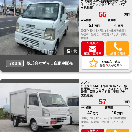
テ 3方開 4WD ◎内地中古◎4WD◎
オートマチック◎エアコン、パワス
テ付き
支払総額
55
万円
本体価格
諸費用
51
4
万円
万円
2008(H20) |
8.4万km |
検車検整備付 |
修復有 |
法定含 |
保証付・2ヶ月・距離
無制限
＼無料／
6枚
店舗に電話
在庫・見積り
お気に入り追加
株式会社ザマミ自動車販売
うるま市
現在
3
人が追加済
スズキ
キャリイ 660 保冷車 保冷バン 修
復歴無 キーレス フロアＡＴ 観
音開 両側スライド扉 東洋ブラザ
ー工業 パワステ
支払総額
57
万円
本体価格
諸費用
47
10
万円
万円
2016(H28) |
12.5万km |
検車検整備無 |
修復無 |
法定無 |
保証付・3ヶ月・3千
km
＼無料／