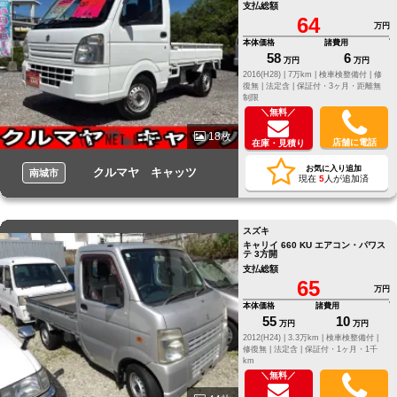
年付き☆総額表示
支払総額
64
万円
本体価格
諸費用
58
6
万円
万円
2016(H28) |
7万km |
検車検整備付 |
修
復無 |
法定含 |
保証付・3ヶ月・距離無
制限
＼無料／
18枚
店舗に電話
在庫・見積り
お気に入り追加
クルマヤ キャッツ
南城市
現在
5
人が追加済
スズキ
キャリイ 660 KU エアコン・パワス
テ 3方開
支払総額
65
万円
本体価格
諸費用
55
10
万円
万円
2012(H24) |
3.3万km |
検車検整備付 |
修復無 |
法定含 |
保証付・1ヶ月・1千
km
＼無料／