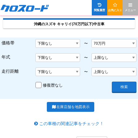
閲覧履歴
お気に入り
メニュー
沖縄のスズキ キャリイ(70万円以下)中古車
価格帯
〜
年式
〜
走行距離
〜
修復歴なし
検索
在庫店舗を地図表示
この車種の関連記事をチェック！