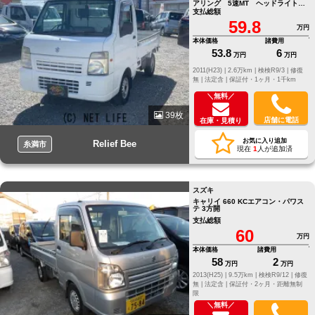
アリング 5速MT ヘッドライトレ
ベライザー スペアタイヤ
支払総額
59.8
万円
本体価格
諸費用
53.8
6
万円
万円
2011(H23) |
2.6万km |
検検R9/3 |
修復
無 |
法定含 |
保証付・1ヶ月・1千km
＼無料／
39枚
店舗に電話
在庫・見積り
お気に入り追加
Relief Bee
糸満市
現在
1
人が追加済
スズキ
キャリイ 660 KCエアコン・パワス
テ 3方開
支払総額
60
万円
本体価格
諸費用
58
2
万円
万円
2013(H25) |
9.5万km |
検検R9/12 |
修復
無 |
法定含 |
保証付・2ヶ月・距離無制
限
＼無料／