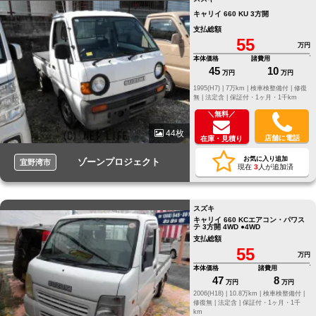
キャリイ 660 KU 3方開
支払総額
55
万円
本体価格
諸費用
45
10
万円
万円
1995(H7) |
7万km |
検車検整備付 |
修復
無 |
法定含 |
保証付・1ヶ月・1千km
＼無料／
44枚
店舗に電話
在庫・見積り
お気に入り追加
ゾーンプロジェクト
宜野湾市
現在
3
人が追加済
スズキ
キャリイ 660 KCエアコン・パワス
テ 3方開 4WD ●4WD
支払総額
55
万円
本体価格
諸費用
47
8
万円
万円
2006(H18) |
10.8万km |
検車検整備付 |
修復無 |
法定含 |
保証付・1ヶ月・1千
km