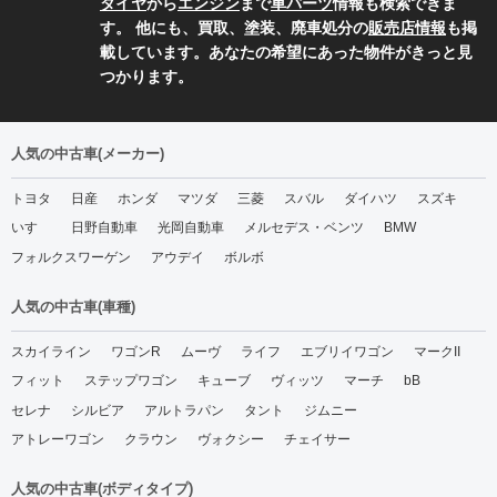
タイヤ
から
エンジン
まで
車パーツ
情報も検索できま
す。 他にも、買取、塗装、廃車処分の
販売店情報
も掲
載しています。あなたの希望にあった物件がきっと見
つかります。
人気の中古車(メーカー)
トヨタ
日産
ホンダ
マツダ
三菱
スバル
ダイハツ
スズキ
いすゞ
日野自動車
光岡自動車
メルセデス・ベンツ
BMW
フォルクスワーゲン
アウデイ
ボルボ
人気の中古車(車種)
スカイライン
ワゴンR
ムーヴ
ライフ
エブリイワゴン
マークII
フィット
ステップワゴン
キューブ
ヴィッツ
マーチ
bB
セレナ
シルビア
アルトラパン
タント
ジムニー
アトレーワゴン
クラウン
ヴォクシー
チェイサー
人気の中古車(ボディタイプ)