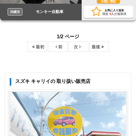
店舗に電話
お気に入り追加
モンキー自動車
沖縄市
現在
3
人が追加済
1/2 ページ
最初
前
次
最後
スズキ キャリイの 取り扱い販売店