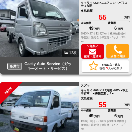
キャリイ 660 KCエアコン・パワス
テ 3方開
支払総額
55
万円
本体価格
諸費用
49
6
万円
万円
2015(H27) |
12.4万km |
検車検整備付 |
修復無 |
法定含 |
保証付・3ヶ月・3千
km
＼無料／
12枚
店舗に電話
在庫・見積り
Gacky Auto Service（ガッ
お気に入り追加
糸満市
キーオート・サービス）
現在
3
人が追加済
スズキ
NEW
キャリイ 660 KU 3方開 4WD ●本土
中古車！●修復歴無し！●
支払総額
55
万円
本体価格
諸費用
49
6
万円
万円
1998(H10) |
2.7万km |
検車検整備付 |
修復無 |
法定含 |
保証付・1ヶ月・1千
km