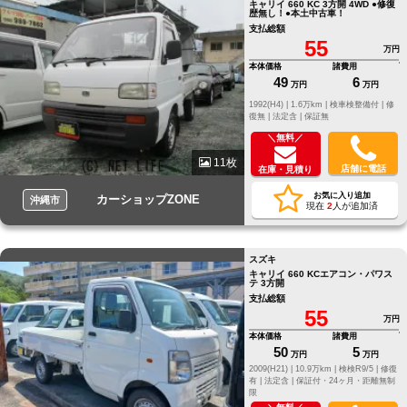
キャリイ 660 KC 3方開 4WD ●修復
歴無し！●本土中古車！
支払総額
55
万円
本体価格
諸費用
49
6
万円
万円
1992(H4) |
1.6万km |
検車検整備付 |
修
復無 |
法定含 |
保証無
＼無料／
11枚
店舗に電話
在庫・見積り
お気に入り追加
カーショップZONE
沖縄市
現在
2
人が追加済
スズキ
キャリイ 660 KCエアコン・パワス
テ 3方開
支払総額
55
万円
本体価格
諸費用
50
5
万円
万円
2009(H21) |
10.9万km |
検検R9/5 |
修復
有 |
法定含 |
保証付・24ヶ月・距離無制
限