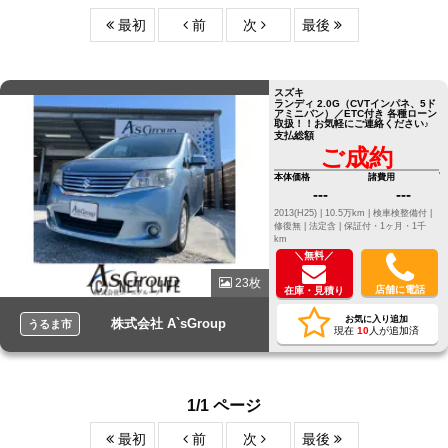
最初
前
次
最後
スズキ
ランディ 2.0G（CVTインパネ、5ド
アミニバン）／ETC付き 各種ローン
取扱！！お気軽にご連絡ください♪
支払総額
ご成約
本体価格
諸費用
---
---
2013(H25) |
10.5万km |
検車検整備付 |
修復無 |
法定含 |
保証付・1ヶ月・1千
km
＼無料／
23枚
店舗に電話
在庫・見積り
お気に入り追加
株式会社 A`sGroup
うるま市
現在
10
人が追加済
1/1 ページ
最初
前
次
最後