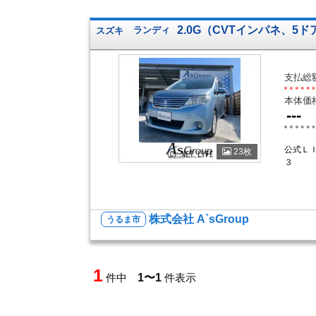
2.0G（CVTインパネ、5
スズキ
ランディ
支払総
本体価
---
公式Ｌ
23枚
３
株式会社 A`sGroup
うるま市
1
件中
1〜1
件表示