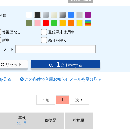
体色
修復歴なし
登録済未使用車
新車
売却を除く
ーワード
1
リセット
台 検索する
を見る
この条件で入庫お知らせメールを受け取る
前
1
次
車検
修復歴
排気量
短
|
長