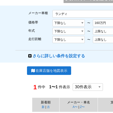
メーカー車種
ランディ
価格帯
〜
年式
〜
走行距離
〜
さらに詳しい条件を設定する
在庫店舗を地図表示
1
件中
1〜1
件表示
新着順
メーカー・車名
新
|
古
A〜
|
Z〜