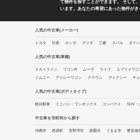
て物件を探すことができます。 そして、
います。あなたの希望にあった物件がき
人気の中古車(メーカー)
トヨタ
日産
ホンダ
マツダ
三菱
スバル
ダイハ
人気の中古車(車種)
スカイライン
ワゴンR
ムーヴ
ライフ
エブリイワゴ
ジムニー
アトレーワゴン
クラウン
ヴォクシー
チェ
人気の中古車(ボディタイプ)
軽自動車
ミニバン・ワンボックス
コンパクト
SUV
中古車を市町村から探す
沖縄市
西原町
宜野湾市
那覇市
うるま市
豊見城