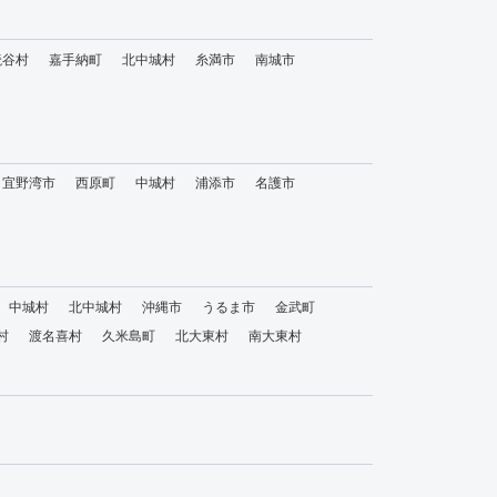
読谷村
嘉手納町
北中城村
糸満市
南城市
宜野湾市
西原町
中城村
浦添市
名護市
中城村
北中城村
沖縄市
うるま市
金武町
村
渡名喜村
久米島町
北大東村
南大東村