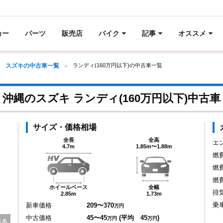
カー
パーツ
販売店
バイク
記事
オススメ
スズキの中古車一覧
ランディ(160万円以下)の中古車一覧
沖縄のスズキ ランディ(160万円以下)中古車
サイズ・価格相場
全長
全高
エ
4.7m
1.85m〜1.88m
燃
燃
燃
ホイールベース
全幅
排
2.85m
1.73m
乗
新車価格
209〜370
万円
中古価格
45〜45
(平均 45
)
万円
万円
見る