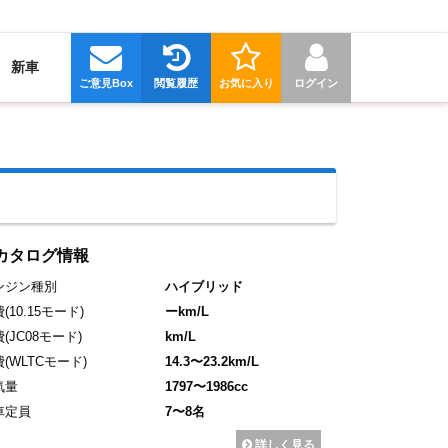
新車
ご意見Box
閲覧履歴
お気に入り
ログイン
カタログ情報
ンジン種別
ハイブリッド
費
(10.15モード)
ーkm/L
費
(JC08モード)
km/L
費
(WLTCモード)
14.3〜23.2km/L
気量
1797〜1986cc
車定員
7〜8名
詳しく見る