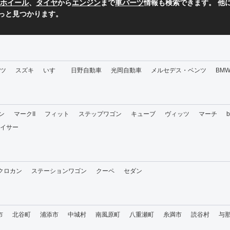
ホイール
、
タイヤ
から
エンジン
まで
車パーツ
情報も検索できます。 他
っと見つかります。
ツ
スズキ
いすゞ
日野自動車
光岡自動車
メルセデス・ベンツ
BM
ン
マークII
フィット
ステップワゴン
キューブ
ヴィッツ
マーチ
イサー
・クロカン
ステーションワゴン
クーペ
セダン
市
北谷町
浦添市
中城村
南風原町
八重瀬町
糸満市
読谷村
与