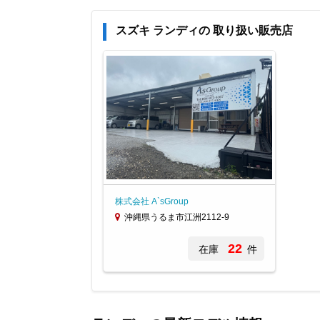
スズキ ランディの 取り扱い販売店
株式会社 A`sGroup
沖縄県うるま市江洲2112-9
22
在庫
件
Item
1
of