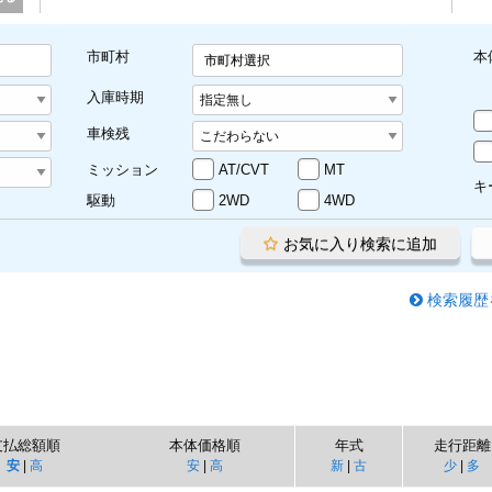
市町村
本
市町村選択
入庫時期
車検残
ミッション
AT/CVT
MT
キ
駆動
2WD
4WD
お気に入り検索に追加
検索履歴
支払総額順
本体価格順
年式
走行距離
安
|
高
安
|
高
新
|
古
少
|
多