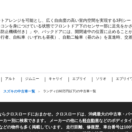
トアレンジを可能とし、広く自由度の高い室内空間を実現する3列シー
モコンを身につけている状態でフロントドア下のセンサー部に足先をか
み防止機構付き］」や、バックドアには、開閉途中の位置に止めること
歩行者、自転車（いずれも昼夜）、自動二輪車（昼のみ）を直進時、交
アルト
ジムニー
キャリイ
エブリイ
ソリオ
エブリイ
｜
｜
｜
｜
｜
｜
スズキの中古車一覧
ランディ(160万円以下)の中古車一覧
ならクロスロードにおまかせ。クロスロードは、沖縄最大の中古車・パ
ーカー別に検索できます。 メーカーの他にも
軽自動車
などのボディタイ
などの物件も多く掲載しています。 走行距離、修復歴、車台番号は10