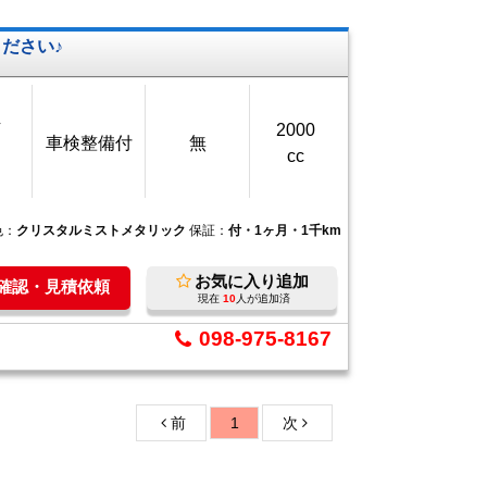
ださい♪
万
2000
車検整備付
無
cc
色：
クリスタルミストメタリック
保証：
付・1ヶ月・1千km
お気に入り追加
庫確認・見積依頼
現在
10
人が追加済
098-975-8167
前
1
次