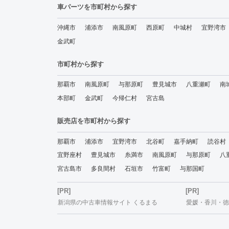
車パーツを市町村から探す
沖縄市
浦添市
南風原町
西原町
中城村
宜野湾市
金武町
市町村から探す
那覇市
南風原町
与那原町
豊見城市
八重瀬町
南
本部町
金武町
今帰仁村
宮古島
販売店を市町村から探す
那覇市
浦添市
宜野湾市
北谷町
嘉手納町
読谷村
宜野座村
豊見城市
糸満市
南風原町
与那原町
八
宮古島市
多良間村
石垣市
竹富町
与那国町
[PR]
[PR]
新潟県の中古車情報サイト くるまる
愛媛・香川・徳島