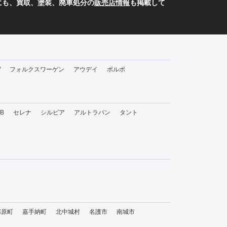
にも、買取、塗装、廃車処分の
販売店情報
も掲載して
W
フォルクスワーゲン
アウデイ
ボルボ
bB
セレナ
シルビア
アルトラパン
タント
那原町
嘉手納町
北中城村
名護市
南城市