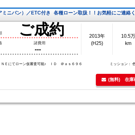
ドアミニバン）／ETC付き
各種ローン取扱！！お気軽にご連絡く
ご成約
額
2013年
10.5
格
諸費用
(H25)
km
---
ＩＮＥにてローン仮審査可能♪ ＩＤ ＠ａｓ６９６
ミッション：
(無料) 在