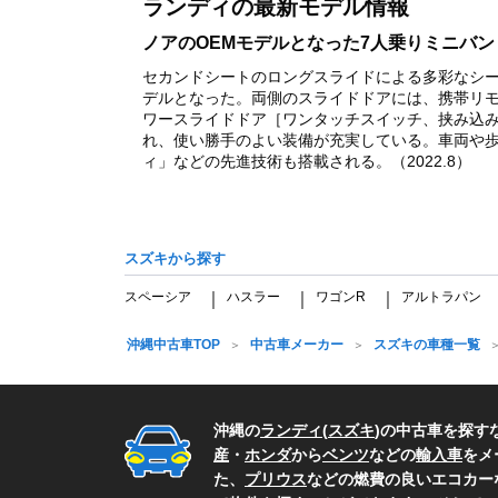
ランディの最新モデル情報
1
ノアのOEMモデルとなった7人乗りミニバン
セカンドシートのロングスライドによる多彩なシー
デルとなった。両側のスライドドアには、携帯リ
ワースライドドア［ワンタッチスイッチ、挟み込
れ、使い勝手のよい装備が充実している。車両や
ィ」などの先進技術も搭載される。（2022.8）
スズキから探す
スペーシア
ハスラー
ワゴンR
アルトラパン
｜
｜
｜
沖縄中古車TOP
中古車メーカー
スズキの車種一覧
沖縄の
ランディ
(
スズキ
)の中古車を探す
産
・
ホンダ
から
ベンツ
などの
輸入車
をメ
た、
プリウス
などの燃費の良いエコカー