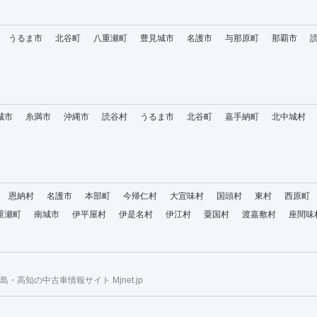
うるま市
北谷町
八重瀬町
豊見城市
名護市
与那原町
那覇市
城市
糸満市
沖縄市
読谷村
うるま市
北谷町
嘉手納町
北中城村
恩納村
名護市
本部町
今帰仁村
大宜味村
国頭村
東村
西原町
重瀬町
南城市
伊平屋村
伊是名村
伊江村
粟国村
渡嘉敷村
座間味
・高知の中古車情報サイト Mjnet.jp