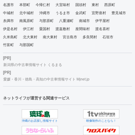
名護市
本部町
今帰仁村
大宜味村
国頭村
東村
西原町
中城村
北中城村
沖縄市
うるま市
金武町
宜野座村
豊見城市
糸満市
南風原町
与那原町
八重瀬町
南城市
伊平屋村
伊是名村
伊江村
粟国村
渡嘉敷村
座間味村
渡名喜村
久米島町
北大東村
南大東村
宮古島市
多良間村
石垣市
竹富町
与那国町
[PR]
新潟県の中古車情報サイト くるまる
[PR]
愛媛・香川・徳島・高知の中古車情報サイト Mjnet.jp
ネットライフが運営する関連サービス
沖縄のお店探し情報サイト
映像制作のことなら！