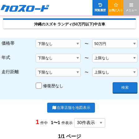
閲覧履歴
お気に入り
メニュー
沖縄のスズキ ランディ(50万円以下)中古車
価格帯
〜
年式
〜
走行距離
〜
修復歴なし
検索
在庫店舗を地図表示
1
1〜1
件中
件表示
1/1 ページ