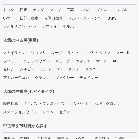
トヨタ
日産
ホンダ
マツダ
三菱
スバル
ダイハツ
スズキ
いすゞ
日野自動車
光岡自動車
メルセデス・ベンツ
BMW
フォルクスワーゲン
アウデイ
ボルボ
人気の中古車(車種)
スカイライン
ワゴンR
ムーヴ
ライフ
エブリイワゴン
マークII
フィット
ステップワゴン
キューブ
ヴィッツ
マーチ
bB
セレナ
シルビア
アルトラパン
タント
ジムニー
アトレーワゴン
クラウン
ヴォクシー
チェイサー
人気の中古車(ボディタイプ)
軽自動車
ミニバン・ワンボックス
コンパクト
SUV・クロカン
ステーションワゴン
クーペ
セダン
中古車を市町村から探す
沖縄市
西原町
宜野湾市
那覇市
うるま市
豊見城市
北谷町