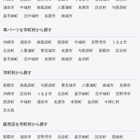
浦添市
中城村
南風原町
八重瀬町
糸満市
読谷村
与那原町
嘉手納町
北中城村
名護市
南城市
車パーツを市町村から探す
沖縄市
浦添市
南風原町
西原町
中城村
宜野湾市
うるま市
北谷町
八重瀬町
豊見城市
名護市
与那原町
那覇市
読谷村
嘉手納町
北中城村
糸満市
南城市
金武町
市町村から探す
那覇市
南風原町
与那原町
豊見城市
八重瀬町
南城市
糸満市
沖縄市
読谷村
うるま市
北谷町
嘉手納町
北中城村
宜野湾市
西原町
中城村
浦添市
名護市
本部町
金武町
今帰仁村
宮古島
販売店を市町村から探す
那覇市
浦添市
宜野湾市
北谷町
嘉手納町
読谷村
恩納村