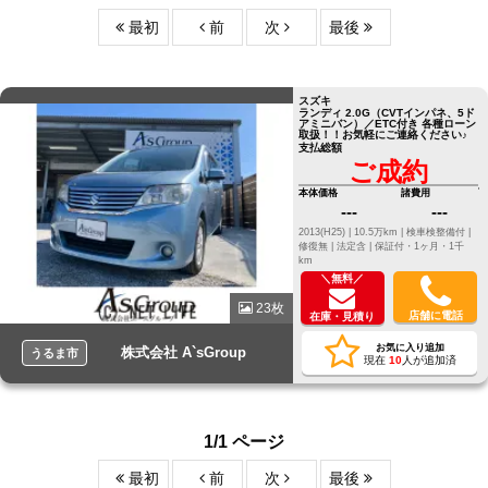
最初
前
次
最後
スズキ
ランディ 2.0G（CVTインパネ、5ド
アミニバン）／ETC付き 各種ローン
取扱！！お気軽にご連絡ください♪
支払総額
ご成約
本体価格
諸費用
---
---
2013(H25) |
10.5万km |
検車検整備付 |
修復無 |
法定含 |
保証付・1ヶ月・1千
km
＼無料／
23枚
店舗に電話
在庫・見積り
お気に入り追加
株式会社 A`sGroup
うるま市
現在
10
人が追加済
1/1 ページ
最初
前
次
最後