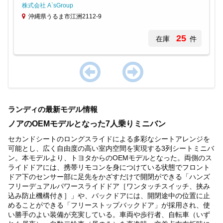
株式会社 A`sGroup
沖縄県うるま市江洲2112-9
25
在庫
件
Item
1
ランディの最新モデル情報
of
1
ノアのOEMモデルとなった7人乗りミニバン
セカンドシートのロングスライドによる多彩なシートアレンジを
可能とし、広く自由度の高い室内空間を実現する3列シートミニバ
ン。本モデルより、トヨタからのOEMモデルとなった。両側のス
ライドドアには、携帯リモコンを身につけている状態でフロント
ドア下のセンサー部に足先をかざすだけで開閉ができる「ハンズ
フリーデュアルパワースライドドア［ワンタッチスイッチ、挟み
込み防止機構付き］」や、バックドアには、開閉途中の位置に止
めることができる「フリーストップバックドア」が採用され、使
い勝手のよい装備が充実している。車両や歩行者、自転車（いず