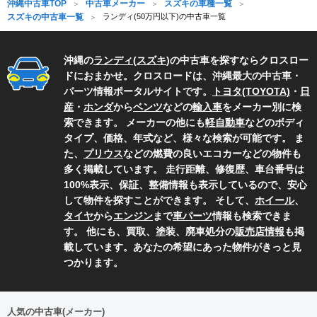
沖縄中古車TOP
中古車メーカー
スズキの車種一覧
スズキの中古車一覧
ランディ(50万円以下)の中古車一覧
沖縄の
ランディ
(
スズキ
)の中古車を探すならクロスロー
ドにおまかせ。クロスロードは、沖縄最大の中古車・
パーツ情報ポータルサイトです。
トヨタ(TOYOTA)
・
日
産
・
ホンダ
から
ベンツ
などの
輸入車
をメーカー別に検
索できます。 メーカーの他にも
軽自動車
などのボディ
タイプ、価格、年式など、様々な検索が可能です。 ま
た、
プリウス
などの燃費の良いエコカーなどの物件も
多く掲載しています。 走行距離、修復歴、車台番号は
100%表示、保証、整備情報も表示しているので、安心
して物件を探すことができます。 そして、
ホイール
、
タイヤ
から
エンジン
まで
車パーツ
情報も検索できま
す。 他にも、買取、塗装、廃車処分の
販売店情報
も掲
載しています。あなたの希望にあった物件がきっと見
つかります。
人気の中古車(メーカー)