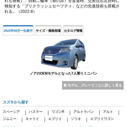
れも昼夜）、自動二輪車（昼のみ）を直進時、交差点右左折時に
検知する「プリクラッシュセーフティ」などの先進技術も搭載さ
れる。（2022.8）
2022年08月〜生産中
サイズ・価格相場
カタログ情報
ノアのOEMモデルとなった7人乗りミニバン
モデル、グレードごとに詳しく見る
スズキから探す
スペーシア
ハスラー
ワゴンR
アルトラパン
アルト
｜
｜
｜
｜
｜
ジムニー
キャリイ
エブリイ
ソリオ
エブリイワゴン
｜
｜
｜
｜