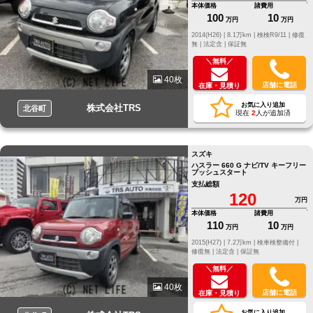
本体価格
諸費用
100
10
万円
万円
2014(H26) |
8.1万km |
検検R9/11 |
修復
無 |
法定含 |
保証無
＼無料／
40枚
店舗に電話
在庫・見積り
お気に入り追加
株式会社TRS
北谷町
現在
2
人が追加済
スズキ
ハスラー 660 G ナビ/TV キーフリー
プッシュスタート
支払総額
120
万円
本体価格
諸費用
110
10
万円
万円
2015(H27) |
7.2万km |
検車検整備付 |
修復無 |
法定含 |
保証無
＼無料／
40枚
店舗に電話
在庫・見積り
お気に入り追加