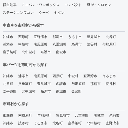
軽自動車
ミニバン・ワンボックス
コンパクト
SUV・クロカン
ステーションワゴン
クーペ
セダン
中古車を市町村から探す
沖縄市
西原町
宜野湾市
那覇市
うるま市
豊見城市
北谷町
浦添市
中城村
南風原町
八重瀬町
糸満市
読谷村
与那原町
嘉手納町
北中城村
名護市
南城市
車パーツを市町村から探す
沖縄市
浦添市
南風原町
西原町
中城村
宜野湾市
うるま市
北谷町
八重瀬町
豊見城市
名護市
与那原町
那覇市
読谷村
嘉手納町
北中城村
糸満市
南城市
金武町
市町村から探す
那覇市
南風原町
与那原町
豊見城市
八重瀬町
南城市
糸満市
沖縄市
読谷村
うるま市
北谷町
嘉手納町
北中城村
宜野湾市