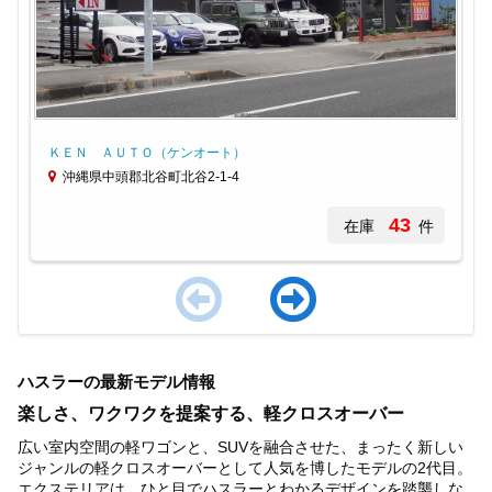
ＫＥＮ ＡＵＴＯ（ケンオート）
沖縄県中頭郡北谷町北谷2-1-4
43
在庫
件
Item
1
ハスラーの最新モデル情報
of
3
楽しさ、ワクワクを提案する、軽クロスオーバー
広い室内空間の軽ワゴンと、SUVを融合させた、まったく新しい
ジャンルの軽クロスオーバーとして人気を博したモデルの2代目。
エクステリアは、ひと目でハスラーとわかるデザインを踏襲しな