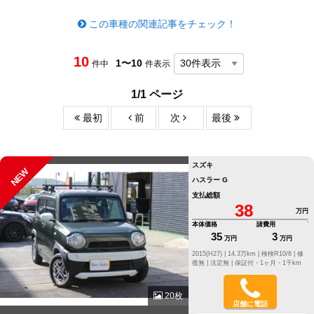
この車種の関連記事をチェック！
10
1〜10
件中
件表示
1/1 ページ
最初
前
次
最後
スズキ
NEW
ハスラー G
支払総額
38
万円
本体価格
諸費用
35
3
万円
万円
2015(H27) |
14.3万km |
検検R10/6 |
修
復無 |
法定無 |
保証付・1ヶ月・1千km
20枚
店舗に電話