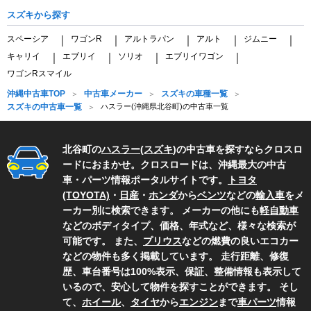
スズキから探す
スペーシア
ワゴンR
アルトラパン
アルト
ジムニー
｜
｜
｜
｜
｜
キャリイ
エブリイ
ソリオ
エブリイワゴン
｜
｜
｜
｜
ワゴンRスマイル
沖縄中古車TOP
中古車メーカー
スズキの車種一覧
スズキの中古車一覧
ハスラー(沖縄県北谷町)の中古車一覧
北谷町の
ハスラー
(
スズキ
)の中古車を探すならクロスロ
ードにおまかせ。クロスロードは、沖縄最大の中古
車・パーツ情報ポータルサイトです。
トヨタ
(TOYOTA)
・
日産
・
ホンダ
から
ベンツ
などの
輸入車
をメ
ーカー別に検索できます。 メーカーの他にも
軽自動車
などのボディタイプ、価格、年式など、様々な検索が
可能です。 また、
プリウス
などの燃費の良いエコカー
などの物件も多く掲載しています。 走行距離、修復
歴、車台番号は100%表示、保証、整備情報も表示して
いるので、安心して物件を探すことができます。 そし
て、
ホイール
、
タイヤ
から
エンジン
まで
車パーツ
情報