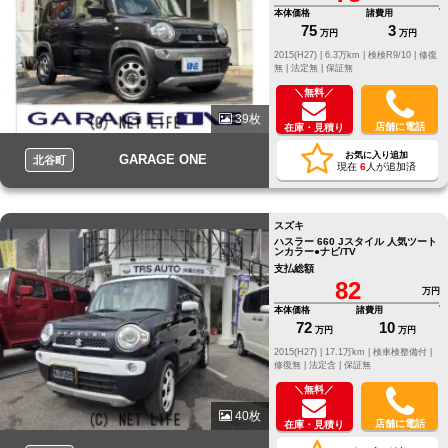
本体価格
諸費用
75
3
万円
万円
2015(H27) |
6.3万km |
検検R9/10 |
修復
無 |
法定無 |
保証無
＼無料／
39枚
店舗に電話
在庫・見積り
お気に入り追加
GARAGE ONE
北谷町
現在
6
人が追加済
スズキ
ハスラー 660 Jスタイル 人気ツート
ンカラー●ナビ/TV
支払総額
82
万円
本体価格
諸費用
72
10
万円
万円
2015(H27) |
17.1万km |
検車検整備付 |
修復無 |
法定含 |
保証無
＼無料／
40枚
店舗に電話
在庫・見積り