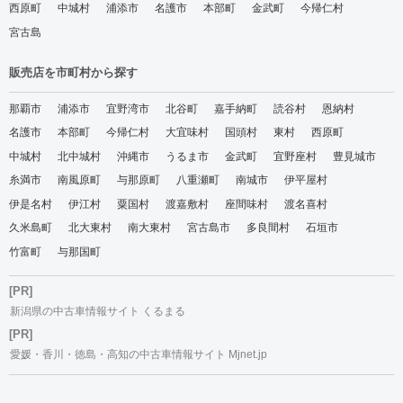
西原町
中城村
浦添市
名護市
本部町
金武町
今帰仁村
宮古島
販売店を市町村から探す
那覇市
浦添市
宜野湾市
北谷町
嘉手納町
読谷村
恩納村
名護市
本部町
今帰仁村
大宜味村
国頭村
東村
西原町
中城村
北中城村
沖縄市
うるま市
金武町
宜野座村
豊見城市
糸満市
南風原町
与那原町
八重瀬町
南城市
伊平屋村
伊是名村
伊江村
粟国村
渡嘉敷村
座間味村
渡名喜村
久米島町
北大東村
南大東村
宮古島市
多良間村
石垣市
竹富町
与那国町
[PR]
新潟県の中古車情報サイト くるまる
[PR]
愛媛・香川・徳島・高知の中古車情報サイト Mjnet.jp