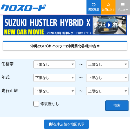
閲覧履歴
お気に入り
メニュー
沖縄のスズキ ハスラー(沖縄県北谷町)中古車
価格帯
〜
年式
〜
走行距離
〜
修復歴なし
検索
在庫店舗を地図表示