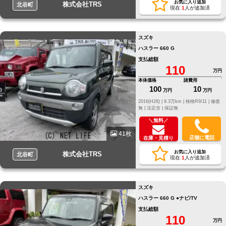
お気に入り追加
株式会社TRS
北谷町
現在
1
人が追加済
スズキ
ハスラー 660 G
支払総額
110
万円
本体価格
諸費用
100
10
万円
万円
2016(H28) |
9.3万km |
検検R9/11 |
修復
無 |
法定含 |
保証無
＼無料／
41枚
店舗に電話
在庫・見積り
お気に入り追加
株式会社TRS
北谷町
現在
1
人が追加済
スズキ
ハスラー 660 G ●ナビ/TV
支払総額
110
万円