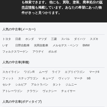
も検索できます。 他にも、買取、塗装、廃車処分の
販
売店情報
も掲載しています。あなたの希望にあった物
件がきっと見つかります。
人気の中古車(メーカー)
トヨタ
日産
ホンダ
マツダ
三菱
スバル
ダイハツ
スズキ
いすゞ
日野自動車
光岡自動車
メルセデス・ベンツ
BMW
フォルクスワーゲン
アウデイ
ボルボ
人気の中古車(車種)
スカイライン
ワゴンR
ムーヴ
ライフ
エブリイワゴン
マークII
フィット
ステップワゴン
キューブ
ヴィッツ
マーチ
bB
セレナ
シルビア
アルトラパン
タント
ジムニー
アトレーワゴン
クラウン
ヴォクシー
チェイサー
人気の中古車(ボディタイプ)