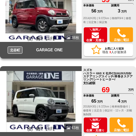
本体価格
諸費用
56
3
万円
万円
2014(H26) |
9.0万km |
検検R9/4 |
修復
有 |
法定無 |
保証無
＼無料／
38枚
店舗に電話
在庫・見積り
お気に入り追加
GARAGE ONE
北谷町
現在
3
人が追加済
スズキ
ハスラー 660 X 社外CD/AUX/USB/
ステアリングスイッチ/革巻きステア
リング/シートヒーター/
支払総額
69
万円
本体価格
諸費用
65
4
万円
万円
2018(H30) |
9.3万km |
検車検整備付 |
修復有 |
法定含 |
保証付・12ヶ月・距離
無制限
＼無料／
43枚
店舗に電話
在庫・見積り