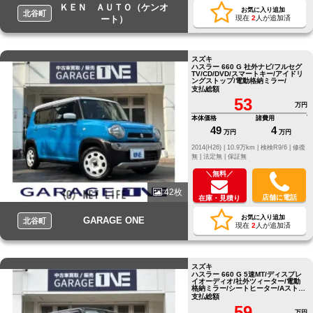
ＫＥＮ ＡＵＴＯ（ケンオ
お気に入り追加
北谷町
ート）
現在
2
人が追加済
スズキ
ハスラー 660 G 社外ナビ/フルセグ
TV/CD/DVD/スマートキー/アイドリ
ングストップ/電動格納ミラー/
支払総額
53
万円
本体価格
諸費用
49
4
万円
万円
2014(H26) |
10.9万km |
検検R9/6 |
修復
無 |
法定無 |
保証無
＼無料／
42枚
店舗に電話
在庫・見積り
お気に入り追加
GARAGE ONE
北谷町
現在
2
人が追加済
スズキ
ハスラー 660 G 5速MT/ディスプレ
イオーディオ/社外ツィーター/電動
格納ミラー/シートヒーター/Aストッ
プ
支払総額
59
万円