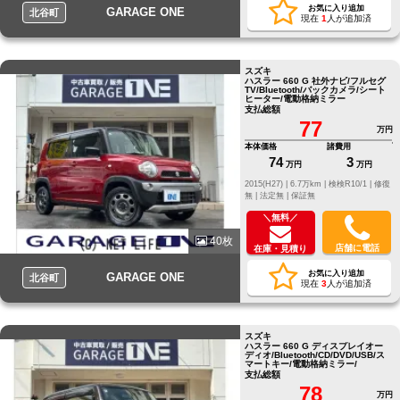
お気に入り追加
GARAGE ONE
北谷町
現在
1
人が追加済
スズキ
ハスラー 660 G 社外ナビ/フルセグ
TV/Bluetooth/バックカメラ/シート
ヒーター/電動格納ミラー
支払総額
77
万円
本体価格
諸費用
74
3
万円
万円
2015(H27) |
6.7万km |
検検R10/1 |
修復
無 |
法定無 |
保証無
＼無料／
40枚
店舗に電話
在庫・見積り
お気に入り追加
GARAGE ONE
北谷町
現在
3
人が追加済
スズキ
ハスラー 660 G ディスプレイオー
ディオ/Bluetooth/CD/DVD/USB/ス
マートキー/電動格納ミラー/
支払総額
78
万円