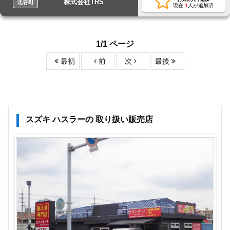
株式会社TRS
北谷町
現在
1
人が追加済
1/1 ページ
最初
前
次
最後
スズキ ハスラーの 取り扱い販売店