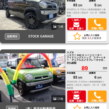
本体価格
諸費用
83
5
万円
万円
2019(R1) |
6.7万km |
検車検整備付 |
修
復無 |
法定含 |
保証付・12ヶ月・距離無
制限
＼無料／
70枚
店舗に電話
在庫・見積り
お気に入り追加
STOCK GARAGE
宜野湾市
現在
3
人が追加済
スズキ
ハスラー 660 G シートヒーター
アイドリングストップ スマートキ
ー デュアルカメラブレーキサポー
ト
支払総額
89
万円
本体価格
諸費用
83
6
万円
万円
2016(H28) |
5.6万km |
検車検整備付 |
修復有 |
法定含 |
保証付・24ヶ月・距離
無制限
＼無料／
15枚
店舗に電話
在庫・見積り
お気に入り追加
（有）幸洋自動車販売
西原町