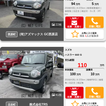
94
5
万円
万円
2018(H30) |
8.0万km |
検車検整備付 |
修復無 |
法定含 |
保証付・3ヶ月・3千
km
＼無料／
22枚
店舗に電話
在庫・見積り
お気に入り追加
(有)アズマックス GC西原店
西原町
現在
1
人が追加済
スズキ
ハスラー 660 G
支払総額
110
万円
本体価格
諸費用
100
10
万円
万円
2016(H28) |
9.3万km |
検検R9/11 |
修復
無 |
法定含 |
保証無
＼無料／
41枚
店舗に電話
在庫・見積り
お気に入り追加
株式会社TRS
北谷町