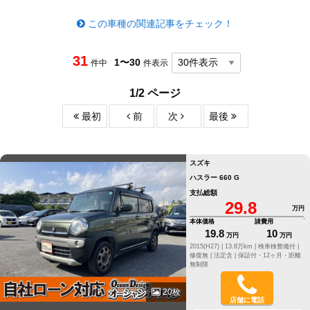
この車種の関連記事をチェック！
31
1〜30
件中
件表示
1/2 ページ
最初
前
次
最後
スズキ
ハスラー 660 G
支払総額
29.8
万円
本体価格
諸費用
19.8
10
万円
万円
2015(H27) |
13.8万km |
検車検整備付 |
修復無 |
法定含 |
保証付・12ヶ月・距離
無制限
20枚
店舗に電話