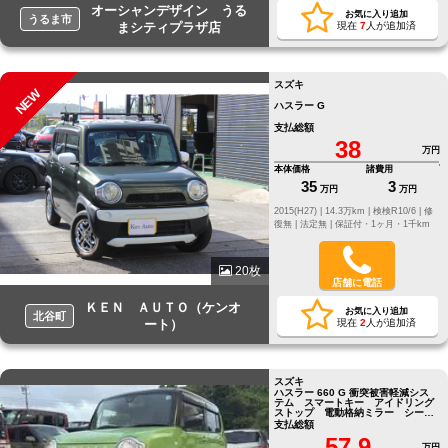
オーシャンデザイン うる
お気に入り追加
うるま市
まシティプラザ店
現在
7
人が追加済
スズキ
NEW
ハスラー G
支払総額
38
万円
本体価格
諸費用
35
3
万円
万円
2015(H27) |
14.3万km |
検検R10/6 |
修
復無 |
法定無 |
保証付・1ヶ月・1千km
20枚
店舗に電話
ＫＥＮ ＡＵＴＯ（ケンオ
お気に入り追加
北谷町
ート）
現在
2
人が追加済
スズキ
ハスラー 660 G 衝突被害軽減シス
テム スマートキー アイドリング
ストップ 電動格納ミラー シート
ヒーター
支払総額
57.9
万円