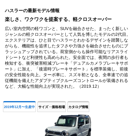
1
ハスラーの最新モデル情報
of
4
楽しさ、ワクワクを提案する、軽クロスオーバー
広い室内空間の軽ワゴンと、SUVを融合させた、まったく新しい
ジャンルの軽クロスオーバーとして人気を博したモデルの2代目。
エクステリアは、ひと目でハスラーとわかるデザインを踏襲しな
がらも、機能性を追求したタフさや力強さを融合させたものにブ
ラッシュアップされている。荷室側からも操作可能なリアスライ
ドシートなど利便性も高められた。安全面では、夜間の歩行者も
検知する、衝突被害軽減ブレーキ「デュアルカメラブレーキサポ
ート」に加え、「後退時ブレーキサポート」を標準装備し、前後
の安全性能を向上。ターボ車に、スズキ初となる、全車速での追
従機能を備えたアダプティブクルーズコントロールが装備される
など、大幅な性能向上が実現された。（2019.12）
2019年12月〜生産中
サイズ・価格相場
カタログ情報