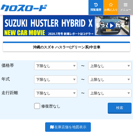
閲覧履歴
お気に入り
メニュー
沖縄のスズキ ハスラー(グリーン系)中古車
価格帯
〜
年式
〜
走行距離
〜
修復歴なし
検索
在庫店舗を地図表示