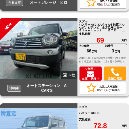
お気に入り追加
オートガレージ ヒロ
うるま市
現在
5
人が追加済
スズキ
NEW
ハスラー 660 JスタイルⅡ 純正フル
セグナビテレビ 全方位モニター
Ｂｌｕｅｔｏｏｔｈ ＥＴＣ リ
フトアップ 社外アルミ
支払総額
69
万円
本体価格
諸費用
66
3
万円
万円
2016(H28) |
10.5万km |
検検R9/5 |
修復
有 |
法定含 |
保証付・12ヶ月・20千km
＼無料／
32枚
店舗に電話
在庫・見積り
オートステーション A-
お気に入り追加
沖縄市
CAR`S
現在
0
人が追加済
スズキ
ハスラー 660 G
支払総額
72.8
万円