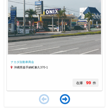
ナカダ自動車商会
沖縄県嘉手納町兼久370-1
99
在庫
件
Item