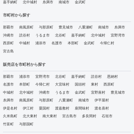
嘉手納町
北中城村
糸満市
南城市
金武町
市町村から探す
那覇市
南風原町
与那原町
豊見城市
八重瀬町
南城市
糸満市
沖縄市
読谷村
うるま市
北谷町
嘉手納町
北中城村
宜野湾市
西原町
中城村
浦添市
名護市
本部町
金武町
今帰仁村
宮古島
販売店を市町村から探す
那覇市
浦添市
宜野湾市
北谷町
嘉手納町
読谷村
恩納村
名護市
本部町
今帰仁村
大宜味村
国頭村
東村
西原町
中城村
北中城村
沖縄市
うるま市
金武町
宜野座村
豊見城市
糸満市
南風原町
与那原町
八重瀬町
南城市
伊平屋村
伊是名村
伊江村
粟国村
渡嘉敷村
座間味村
渡名喜村
久米島町
北大東村
南大東村
宮古島市
多良間村
石垣市
竹富町
与那国町