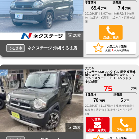
本体価格
諸費用
65.4
7.4
万円
万円
2016(H28) |
8.9万km |
検検R9/3 |
修復
無 |
法定含 |
保証付・12ヶ月・距離無制
限
20枚
店舗に電話
お気に入り追加
ネクステージ 沖縄うるま店
うるま市
現在
1
人が追加済
スズキ
ハスラー 660 Jスタイル 衝突被害軽
減システム 盗難防止システム プ
ッシュスタート ＨＩＤヘッドライ
ト シートヒーター
支払総額
75
万円
本体価格
諸費用
70
5
万円
万円
2015(H27) |
11.6万km |
検車検整備付 |
修復無 |
法定含 |
保証付・3ヶ月・3千
km
＼無料／
28枚
店舗に電話
在庫・見積り
お気に入り追加