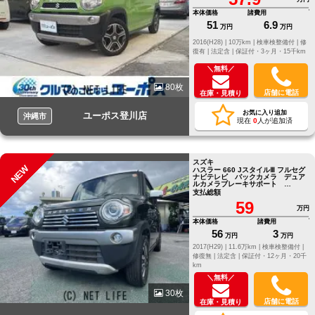
本体価格
諸費用
51
6.9
万円
万円
2016(H28) |
10万km |
検車検整備付 |
修
復有 |
法定含 |
保証付・3ヶ月・15千km
＼無料／
80枚
店舗に電話
在庫・見積り
お気に入り追加
ユーポス登川店
沖縄市
現在
0
人が追加済
スズキ
NEW
ハスラー 660 JスタイルⅢ フルセグ
ナビテレビ バックカメラ デュア
ルカメラブレーキサポート
Bluetooth ETC
支払総額
59
万円
本体価格
諸費用
56
3
万円
万円
2017(H29) |
11.6万km |
検車検整備付 |
修復無 |
法定含 |
保証付・12ヶ月・20千
km
＼無料／
30枚
店舗に電話
在庫・見積り