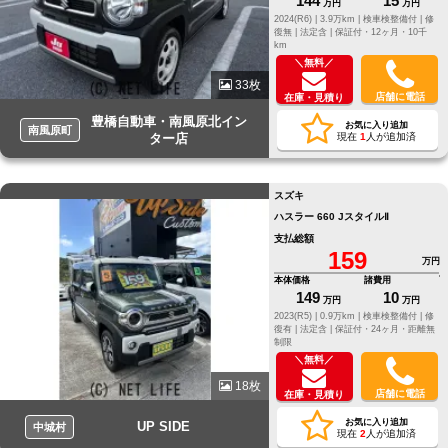
144
15
万円
万円
2024(R6) |
3.9万km |
検車検整備付 |
修
復無 |
法定含 |
保証付・12ヶ月・10千
km
＼無料／
33枚
店舗に電話
在庫・見積り
豊橋自動車・南風原北イン
お気に入り追加
南風原町
ター店
現在
1
人が追加済
スズキ
ハスラー 660 JスタイルⅡ
支払総額
159
万円
本体価格
諸費用
149
10
万円
万円
2023(R5) |
0.9万km |
検車検整備付 |
修
復有 |
法定含 |
保証付・24ヶ月・距離無
制限
＼無料／
18枚
店舗に電話
在庫・見積り
お気に入り追加
UP SIDE
中城村
現在
2
人が追加済