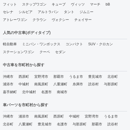
フィット
ステップワゴン
キューブ
ヴィッツ
マーチ
bB
セレナ
シルビア
アルトラパン
タント
ジムニー
アトレーワゴン
クラウン
ヴォクシー
チェイサー
人気の中古車(ボディタイプ)
軽自動車
ミニバン・ワンボックス
コンパクト
SUV・クロカン
ステーションワゴン
クーペ
セダン
中古車を市町村から探す
沖縄市
西原町
宜野湾市
那覇市
うるま市
豊見城市
北谷町
浦添市
中城村
南風原町
八重瀬町
糸満市
読谷村
与那原町
嘉手納町
北中城村
名護市
南城市
車パーツを市町村から探す
沖縄市
浦添市
南風原町
西原町
中城村
宜野湾市
うるま市
北谷町
八重瀬町
豊見城市
名護市
与那原町
那覇市
読谷村