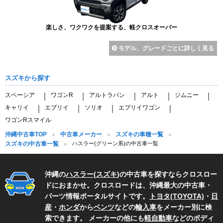
楽しさ、ワクワクを提案する、軽クロスオーバー
モデル、グレードごとに詳しく見る
スズキから探す
スペーシア
ワゴンR
アルトラパン
アルト
ジムニー
｜
｜
｜
｜
｜
キャリイ
エブリイ
ソリオ
エブリイワゴン
｜
｜
｜
｜
ワゴンRスマイル
沖縄中古車TOP
中古車メーカー
スズキの車種一覧
スズキの中古車一覧
ハスラー(グリーン系)の中古車一覧
沖縄の
ハスラー
(
スズキ
)の中古車を探すならクロスロー
ドにおまかせ。クロスロードは、沖縄最大の中古車・
パーツ情報ポータルサイトです。
トヨタ(TOYOTA)
・
日
産
・
ホンダ
から
ベンツ
などの
輸入車
をメーカー別に検
索できます。 メーカーの他にも
軽自動車
などのボディ