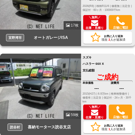
2026(R8) |
検検R11/6 |
修復無 |
法定含 |
保証付・60ヶ月・100000千km
＼無料／
17枚
店舗に電話
在庫・見積り
お気に入り追加
オートガレージISA
宜野湾市
現在
2
人が追加済
スズキ
ハスラー 660 X
支払総額
ご成約
本体価格
諸費用
---
---
2015(H27) |
6.9万km |
検車検整備付 |
修復有 |
法定含 |
保証付・24ヶ月・30千
km
＼無料／
59枚
店舗に電話
在庫・見積り
お気に入り追加
喜納モータース読谷支店
読谷村
現在
1
人が追加済