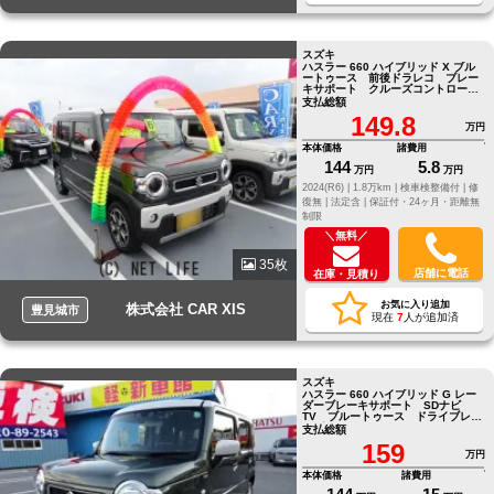
スズキ
ハスラー 660 ハイブリッド X ブル
ートゥース 前後ドラレコ ブレー
キサポート クルーズコントロー
ル バックカメラ CD DVD
支払総額
149.8
万円
本体価格
諸費用
144
5.8
万円
万円
2024(R6) |
1.8万km |
検車検整備付 |
修
復無 |
法定含 |
保証付・24ヶ月・距離無
制限
＼無料／
35枚
店舗に電話
在庫・見積り
お気に入り追加
株式会社 CAR XIS
豊見城市
現在
7
人が追加済
スズキ
ハスラー 660 ハイブリッド G レー
ダーブレーキサポート SDナビ
TV ブルートゥース ドライブレコ
ーダー バックカメラ ETC
支払総額
159
万円
本体価格
諸費用