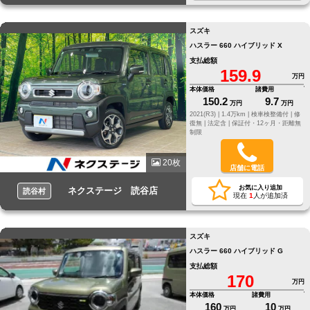
スズキ
ハスラー 660 ハイブリッド X
支払総額
159.9
万円
本体価格
諸費用
150.2
9.7
万円
万円
2021(R3) |
1.4万km |
検車検整備付 |
修
復無 |
法定含 |
保証付・12ヶ月・距離無
制限
20枚
店舗に電話
お気に入り追加
ネクステージ 読谷店
読谷村
現在
1
人が追加済
スズキ
ハスラー 660 ハイブリッド G
支払総額
170
万円
本体価格
諸費用
160
10
万円
万円