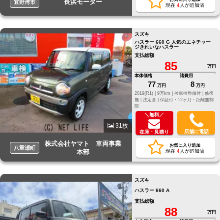
長浜モーター
宜野湾市
現在
4
人が追加済
スズキ
ハスラー 660 G 人気のエネチャー
ジきれいなハスラー
支払総額
85
万円
本体価格
諸費用
77
8
万円
万円
2019(R1) |
9万km |
検車検整備付 |
修復
無 |
法定含 |
保証付・12ヶ月・距離無制
限
＼無料／
31枚
店舗に電話
在庫・見積り
株式会社ヤマト 車両事業
お気に入り追加
八重瀬町
本部
現在
4
人が追加済
スズキ
ハスラー 660 A
支払総額
88
万円