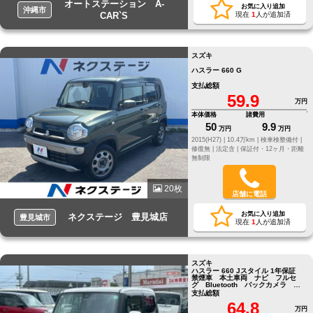
オートステーション A-
お気に入り追加
沖縄市
CAR`S
現在
1
人が追加済
スズキ
ハスラー 660 G
支払総額
59.9
万円
本体価格
諸費用
50
9.9
万円
万円
2015(H27) |
10.4万km |
検車検整備付 |
修復無 |
法定含 |
保証付・12ヶ月・距離
無制限
20枚
店舗に電話
お気に入り追加
ネクステージ 豊見城店
豊見城市
現在
1
人が追加済
スズキ
ハスラー 660 Jスタイル 1年保証
禁煙車 本土車両 ナビ フルセ
グ Bluetooth バックカメラ 革
巻きステアリング
支払総額
64.8
万円