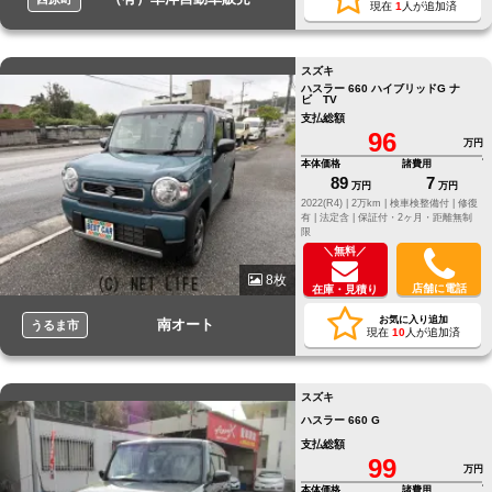
現在
1
人が追加済
スズキ
ハスラー 660 ハイブリッドG ナ
ビ TV
支払総額
96
万円
本体価格
諸費用
89
7
万円
万円
2022(R4) |
2万km |
検車検整備付 |
修復
有 |
法定含 |
保証付・2ヶ月・距離無制
限
＼無料／
8枚
店舗に電話
在庫・見積り
お気に入り追加
南オート
うるま市
現在
10
人が追加済
スズキ
ハスラー 660 G
支払総額
99
万円
本体価格
諸費用