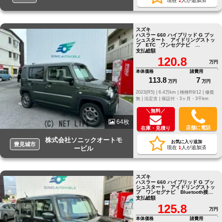
現在
1
人が追加済
スズキ
ハスラー 660 ハイブリッド G プッ
シュスタート アイドリングストッ
プ ETC ワンセグナビ
Bluetooth接続 バックカメラ
支払総額
120.8
万円
本体価格
諸費用
113.8
7
万円
万円
2023(R5) |
6.4万km |
検検R9/12 |
修復
無 |
法定含 |
保証付・3ヶ月・3千km
＼無料／
64枚
店舗に電話
在庫・見積り
株式会社ソニックオートモ
お気に入り追加
豊見城市
ービル
現在
1
人が追加済
スズキ
ハスラー 660 ハイブリッド G プッ
シュスタート アイドリングストッ
プ ワンセグナビ Bluetooth接
続 バックカメラ
支払総額
125.8
万円
本体価格
諸費用