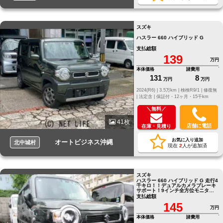
スズキ
ハスラー 660 ハイブリッド G
支払総額
139
万円
本体価格
諸費用
131
8
万円
万円
2024(R6) |
3.5万km |
検検R9/1 |
修復無
|
法定含 |
保証付・12ヶ月・15千km
＼無料／
41枚
店舗に電話
在庫・見積り
お気に入り追加
オートビジネス沖縄
北中城村
現在
2
人が追加済
スズキ
ハスラー 660 ハイブリッド G 走行4
千キロ！！デュアルカメラブレーキ
サポート！9インチ全方位モニタ
ー！
支払総額
145
万円
本体価格
諸費用