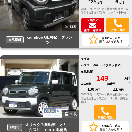
139
6
万円
万円
2025(R7) |
0.4万km |
検車検整備付 |
修
復有 |
法定含 |
保証付・1ヶ月・1千km
＼無料／
32枚
店舗に電話
在庫・見積り
car shop GLANZ（グラン
お気に入り追加
南風原町
ツ）
現在
3
人が追加済
スズキ
ハスラー 660 ハイブリッド G
支払総額
149
万円
本体価格
諸費用
138
11
万円
万円
2023(R5) |
3.7万km |
検車検整備付 |
修
復無 |
法定含 |
保証付・12ヶ月・距離無
制限
20枚
店舗に電話
オリックス自動車 オリッ
お気に入り追加
那覇市
クスＵ－ｃａｒ那覇店
現在
1
人が追加済