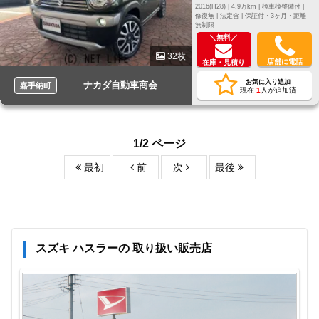
2016(H28) |
4.9万km |
検車検整備付 |
修復無 |
法定含 |
保証付・3ヶ月・距離
無制限
＼無料／
32枚
店舗に電話
在庫・見積り
お気に入り追加
ナカダ自動車商会
嘉手納町
現在
1
人が追加済
1/2 ページ
最初
前
次
最後
スズキ ハスラーの 取り扱い販売店