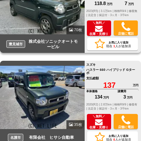
118.8
7
万円
万円
2023(R5) |
3.1万km |
検検R9/4 |
修復無
|
法定含 |
保証付・3ヶ月・3千km
＼無料／
70枚
店舗に電話
在庫・見積り
株式会社ソニックオートモ
お気に入り追加
豊見城市
ービル
現在
1
人が追加済
スズキ
ハスラー 660 ハイブリッド Gター
ボ
支払総額
137
万円
本体価格
諸費用
134
3
万円
万円
2020(R2) |
2.8万km |
検検R9/9 |
修復有
|
法定含 |
保証付・3ヶ月・3千km
＼無料／
35枚
店舗に電話
在庫・見積り
お気に入り追加
有限会社 ヒサシ自動車
名護市
現在
0
人が追加済