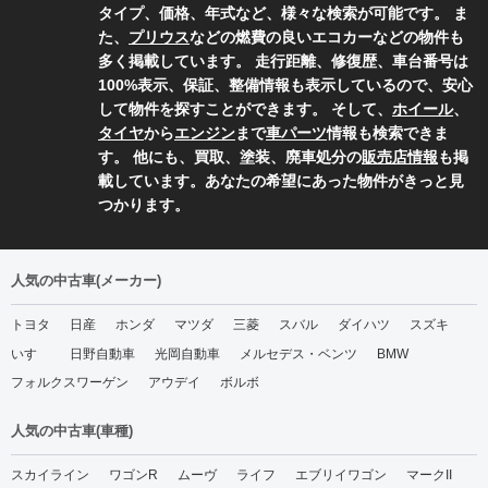
タイプ、価格、年式など、様々な検索が可能です。 ま
た、
プリウス
などの燃費の良いエコカーなどの物件も
多く掲載しています。 走行距離、修復歴、車台番号は
100%表示、保証、整備情報も表示しているので、安心
して物件を探すことができます。 そして、
ホイール
、
タイヤ
から
エンジン
まで
車パーツ
情報も検索できま
す。 他にも、買取、塗装、廃車処分の
販売店情報
も掲
載しています。あなたの希望にあった物件がきっと見
つかります。
人気の中古車(メーカー)
トヨタ
日産
ホンダ
マツダ
三菱
スバル
ダイハツ
スズキ
いすゞ
日野自動車
光岡自動車
メルセデス・ベンツ
BMW
フォルクスワーゲン
アウデイ
ボルボ
人気の中古車(車種)
スカイライン
ワゴンR
ムーヴ
ライフ
エブリイワゴン
マークII