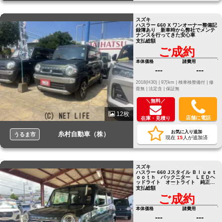
スズキ
ハスラー 660 X ワンオーナー整備記
録簿あり 新車時から弊社でメンテ
ナンスを行ってきた安心車
支払総額
ご成約
本体価格
諸費用
---
---
2018(H30) |
9万km |
検車検整備付 |
修
復無 |
法定含 |
保証無
＼無料／
12枚
店舗に電話
在庫・見積り
お気に入り追加
糸村自動車（株）
うるま市
現在
15
人が追加済
スズキ
ハスラー 660 Jスタイル Ｂｌｕｅｔ
ｏｏｔｈ バックニター ＬＥＤヘ
ッドライト オートライト 純正ア
ルミホイール 電格ミラー
支払総額
ご成約
本体価格
諸費用
---
---