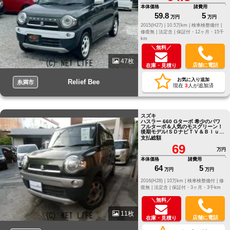
本体価格
諸費用
59.8
5
万円
万円
2015(H27) |
10.5万km |
検車検整備付 |
修復無 |
法定含 |
保証付・12ヶ月・15千
km
＼無料／
47枚
店舗に電話
在庫・見積り
お気に入り追加
Relief Bee
糸満市
現在
3
人が追加済
スズキ
ハスラー 660 Gターボ 希少のパワ
フルターボ＆人気のモスグリーン！
後期モデル!ＳＤナビＴＶ＆Ｂｌｕｅ
ｔｏｏｔｈオーディオ！
支払総額
69
万円
本体価格
諸費用
64
5
万円
万円
2016(H28) |
10万km |
検車検整備付 |
修
復無 |
法定含 |
保証付・3ヶ月・3千km
＼無料／
11枚
店舗に電話
在庫・見積り