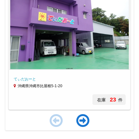
てぃだおーと
沖縄県沖縄市比屋根5-1-20
23
在庫
件
Item
1