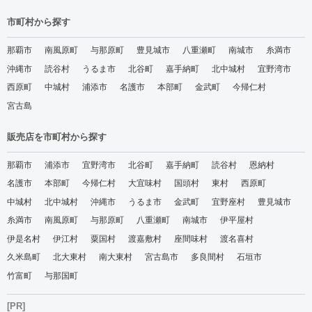
市町村から探す
那覇市
南風原町
与那原町
豊見城市
八重瀬町
南城市
糸満市
沖縄市
読谷村
うるま市
北谷町
嘉手納町
北中城村
宜野湾市
西原町
中城村
浦添市
名護市
本部町
金武町
今帰仁村
宮古島
販売店を市町村から探す
那覇市
浦添市
宜野湾市
北谷町
嘉手納町
読谷村
恩納村
名護市
本部町
今帰仁村
大宜味村
国頭村
東村
西原町
中城村
北中城村
沖縄市
うるま市
金武町
宜野座村
豊見城市
糸満市
南風原町
与那原町
八重瀬町
南城市
伊平屋村
伊是名村
伊江村
粟国村
渡嘉敷村
座間味村
渡名喜村
久米島町
北大東村
南大東村
宮古島市
多良間村
石垣市
竹富町
与那国町
[PR]