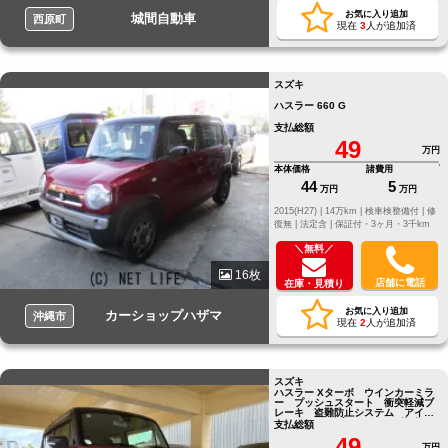
お気に入り追加
城間自動車
西原町
現在
3
人が追加済
スズキ
ハスラー 660 G
支払総額
49
万円
本体価格
諸費用
44
5
万円
万円
2015(H27) |
14万km |
検車検整備付 |
修
復無 |
法定含 |
保証付・3ヶ月・3千km
＼無料／
16枚
店舗に電話
在庫・見積り
お気に入り追加
カーショップハザマ
沖縄市
現在
2
人が追加済
スズキ
ハスラー Xターボ ウインカーミラ
ー プッシュスタート 衝突軽減ブ
レーキ 盗難防止システム アイド
リングストップ Bluetooth接続
支払総額
ナビ シートヒーター
49
万円