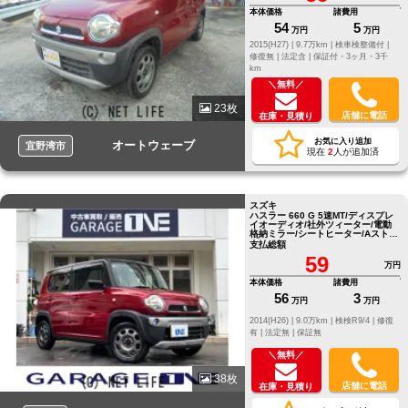
本体価格
諸費用
54
5
万円
万円
2015(H27) |
9.7万km |
検車検整備付 |
修復無 |
法定含 |
保証付・3ヶ月・3千
km
＼無料／
23枚
店舗に電話
在庫・見積り
お気に入り追加
オートウェーブ
宜野湾市
現在
2
人が追加済
スズキ
ハスラー 660 G 5速MT/ディスプレ
イオーディオ/社外ツィーター/電動
格納ミラー/シートヒーター/Aストッ
プ
支払総額
59
万円
本体価格
諸費用
56
3
万円
万円
2014(H26) |
9.0万km |
検検R9/4 |
修復
有 |
法定無 |
保証無
＼無料／
38枚
店舗に電話
在庫・見積り