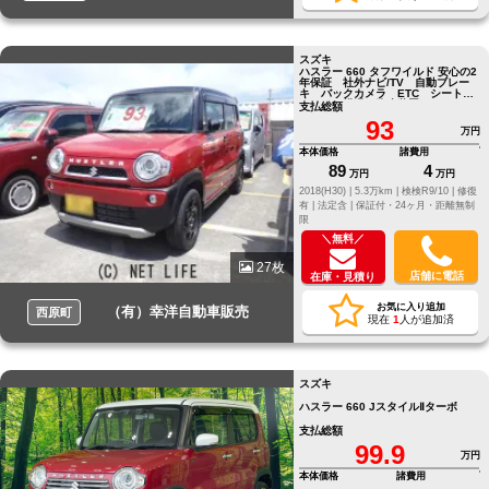
スズキ
ハスラー 660 タフワイルド 安心の2
年保証 社外ナビ/TV 自動ブレー
キ バックカメラ ETC シートヒ
ーター 横滑り防止装置
支払総額
93
万円
本体価格
諸費用
89
4
万円
万円
2018(H30) |
5.3万km |
検検R9/10 |
修復
有 |
法定含 |
保証付・24ヶ月・距離無制
限
＼無料／
27枚
店舗に電話
在庫・見積り
お気に入り追加
（有）幸洋自動車販売
西原町
現在
1
人が追加済
スズキ
ハスラー 660 JスタイルⅡターボ
支払総額
99.9
万円
本体価格
諸費用