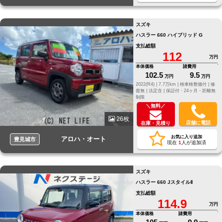
スズキ
ハスラー 660 ハイブリッド G
支払総額
112
万円
本体価格
諸費用
102.5
9.5
万円
万円
2022(R4) |
7.7万km |
検車検整備付 |
修
復無 |
法定含 |
保証付・24ヶ月・距離無
制限
＼無料／
26枚
店舗に電話
在庫・見積り
お気に入り追加
アロハ・オート
豊見城市
現在
1
人が追加済
スズキ
ハスラー 660 JスタイルⅡ
支払総額
114.9
万円
本体価格
諸費用