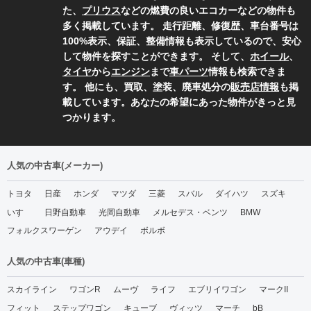
た、
プリウス
などの燃費の良いエコカーなどの物件も
多く掲載しています。 走行距離、修復歴、車台番号は
100%表示、保証、整備情報も表示しているので、安心
して物件を探すことができます。 そして、
ホイール
、
タイヤ
から
エンジン
まで
車パーツ
情報も検索できま
す。 他にも、買取、塗装、廃車処分の
販売店情報
も掲
載しています。あなたの希望にあった物件がきっと見
つかります。
人気の中古車(メーカー)
トヨタ
日産
ホンダ
マツダ
三菱
スバル
ダイハツ
スズキ
いすゞ
日野自動車
光岡自動車
メルセデス・ベンツ
BMW
フォルクスワーゲン
アウデイ
ボルボ
人気の中古車(車種)
スカイライン
ワゴンR
ムーヴ
ライフ
エブリイワゴン
マークII
フィット
ステップワゴン
キューブ
ヴィッツ
マーチ
bB