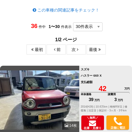
この車種の関連記事をチェック！
36
1〜30
件中
件表示
1/2 ページ
最初
前
次
最後
スズキ
ハスラー 660 X
支払総額
42
万円
本体価格
諸費用
39
3
万円
万円
2014(H26) |
10.6万km |
検検R9/11 |
修
復無 |
法定含 |
保証付・3ヶ月・3千km
＼無料／
14枚
店舗に電話
在庫・見積り