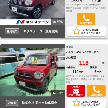
105
9.9
万円
万円
2017(H29) |
6.4万km |
検車検整備付 |
修復無 |
法定含 |
保証付・12ヶ月・距離
無制限
20枚
店舗に電話
お気に入り追加
ネクステージ 豊見城店
豊見城市
現在
1
人が追加済
スズキ
ハスラー 660 ハイブリッド G
支払総額
118
万円
本体価格
諸費用
112
6
万円
万円
2022(R4) |
7.6万km |
検車検整備付 |
修
復無 |
法定含 |
保証付・3ヶ月・距離無
制限
＼無料／
22枚
店舗に電話
在庫・見積り
お気に入り追加
株式会社 又吉自動車商会
沖縄市
現在
2
人が追加済