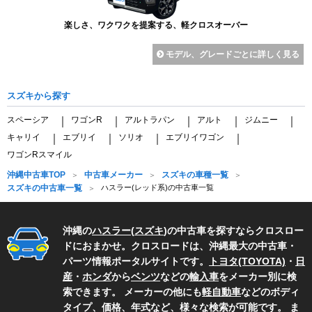
楽しさ、ワクワクを提案する、軽クロスオーバー
モデル、グレードごとに詳しく見る
スズキから探す
スペーシア
ワゴンR
アルトラパン
アルト
ジムニー
｜
｜
｜
｜
｜
キャリイ
エブリイ
ソリオ
エブリイワゴン
｜
｜
｜
｜
ワゴンRスマイル
沖縄中古車TOP
中古車メーカー
スズキの車種一覧
スズキの中古車一覧
ハスラー(レッド系)の中古車一覧
沖縄の
ハスラー
(
スズキ
)の中古車を探すならクロスロー
ドにおまかせ。クロスロードは、沖縄最大の中古車・
パーツ情報ポータルサイトです。
トヨタ(TOYOTA)
・
日
産
・
ホンダ
から
ベンツ
などの
輸入車
をメーカー別に検
索できます。 メーカーの他にも
軽自動車
などのボディ
タイプ、価格、年式など、様々な検索が可能です。 ま