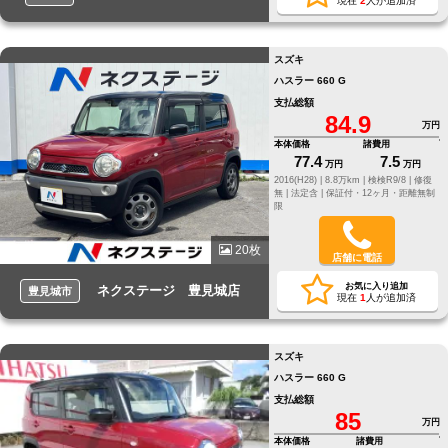
現在
2
人が追加済
スズキ
ハスラー 660 G
支払総額
84.9
万円
本体価格
諸費用
77.4
7.5
万円
万円
2016(H28) |
8.8万km |
検検R9/8 |
修復
無 |
法定含 |
保証付・12ヶ月・距離無制
限
20枚
店舗に電話
お気に入り追加
ネクステージ 豊見城店
豊見城市
現在
1
人が追加済
スズキ
ハスラー 660 G
支払総額
85
万円
本体価格
諸費用