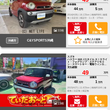
本体価格
諸費用
44
5
万円
万円
2014(H26) |
16.1万km |
検検R8/8 |
修復
無 |
法定含 |
保証付・1ヶ月・1千km
＼無料／
33枚
店舗に電話
在庫・見積り
お気に入り追加
C&YSPORTS沖縄
沖縄市
現在
9
人が追加済
スズキ
ハスラー 660 Jスタイル ＨＩＤライ
ト・フォグランプ・ステアリモコ
ン・スマートキー・電格ウィンカー
ミラー・Sエネチャージ
支払総額
49
万円
本体価格
諸費用
48
1
万円
万円
2015(H27) |
11.6万km |
検検R10/6 |
修
復無 |
法定無 |
保証無
＼無料／
23枚
店舗に電話
在庫・見積り