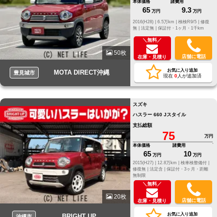
本体価格
諸費用
65
9.3
万円
万円
2016(H28) |
6.5万km |
検検R9/5 |
修復
無 |
法定無 |
保証付・1ヶ月・1千km
＼無料／
50枚
店舗に電話
在庫・見積り
お気に入り追加
MOTA DIRECT沖縄
豊見城市
現在
0
人が追加済
スズキ
ハスラー 660 Jスタイル
支払総額
75
万円
本体価格
諸費用
65
10
万円
万円
2015(H27) |
12.8万km |
検車検整備付 |
修復無 |
法定含 |
保証付・3ヶ月・距離
無制限
＼無料／
20枚
店舗に電話
在庫・見積り
お気に入り追加
BRIGHT UP
沖縄市