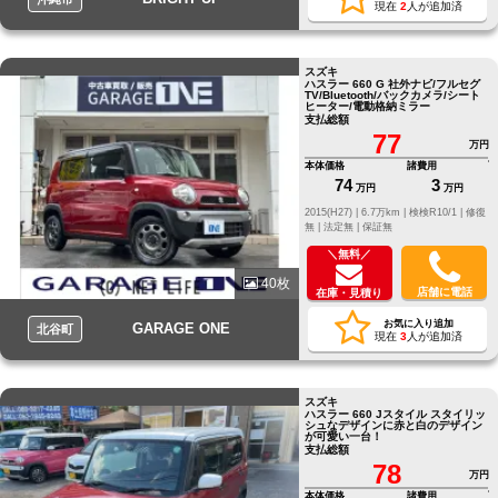
現在
2
人が追加済
スズキ
ハスラー 660 G 社外ナビ/フルセグ
TV/Bluetooth/バックカメラ/シート
ヒーター/電動格納ミラー
支払総額
77
万円
本体価格
諸費用
74
3
万円
万円
2015(H27) |
6.7万km |
検検R10/1 |
修復
無 |
法定無 |
保証無
＼無料／
40枚
店舗に電話
在庫・見積り
お気に入り追加
GARAGE ONE
北谷町
現在
3
人が追加済
スズキ
ハスラー 660 Jスタイル スタイリッ
シュなデザインに赤と白のデザイン
が可愛い一台！
支払総額
78
万円
本体価格
諸費用