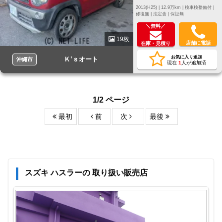
2013(H25) |
12.9万km |
検車検整備付 |
修復無 |
法定含 |
保証無
＼無料／
19枚
店舗に電話
在庫・見積り
お気に入り追加
Ｋ’ｓオート
沖縄市
現在
1
人が追加済
1/2 ページ
最初
前
次
最後
スズキ ハスラーの 取り扱い販売店