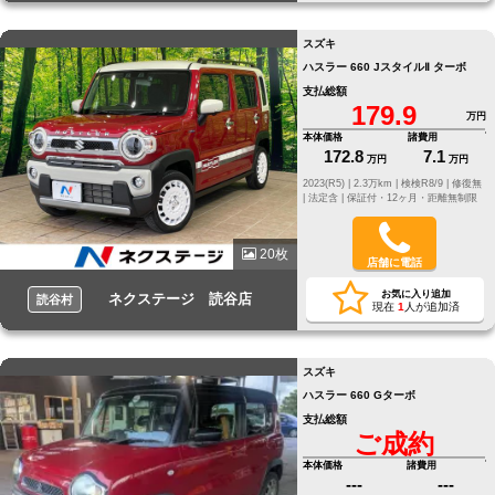
スズキ
ハスラー 660 JスタイルⅡ ターボ
支払総額
179.9
万円
本体価格
諸費用
172.8
7.1
万円
万円
2023(R5) |
2.3万km |
検検R8/9 |
修復無
|
法定含 |
保証付・12ヶ月・距離無制限
20枚
店舗に電話
お気に入り追加
ネクステージ 読谷店
読谷村
現在
1
人が追加済
スズキ
ハスラー 660 Gターボ
支払総額
ご成約
本体価格
諸費用
---
---