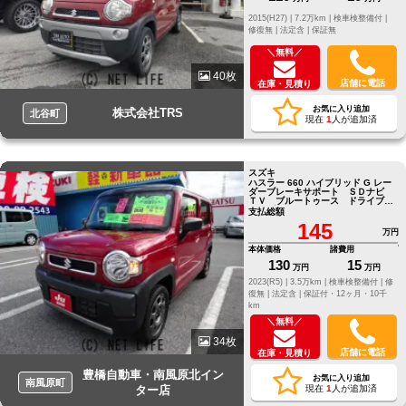
2015(H27) |
7.2万km |
検車検整備付 |
修復無 |
法定含 |
保証無
＼無料／
40枚
店舗に電話
在庫・見積り
お気に入り追加
株式会社TRS
北谷町
現在
1
人が追加済
スズキ
ハスラー 660 ハイブリッド G レー
ダーブレーキサポート ＳＤナビ
ＴＶ ブルートゥース ドライブレ
コーダー バックカメラ ＥＴＣ
支払総額
145
万円
本体価格
諸費用
130
15
万円
万円
2023(R5) |
3.5万km |
検車検整備付 |
修
復無 |
法定含 |
保証付・12ヶ月・10千
km
＼無料／
34枚
店舗に電話
在庫・見積り
豊橋自動車・南風原北イン
お気に入り追加
南風原町
ター店
現在
1
人が追加済