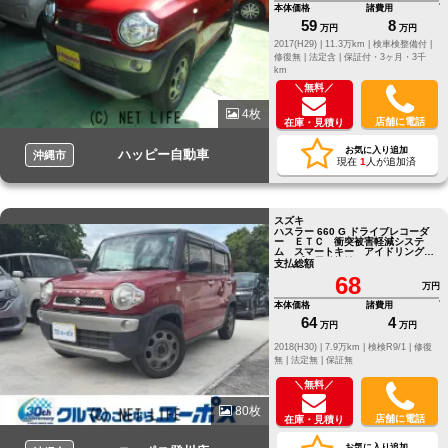
本体価格
諸費用
59
8
万円
万円
2017(H29) |
11.3万km |
検車検整備付 |
修復無 |
法定含 |
保証付・3ヶ月・3千
km
＼無料／
4枚
店舗に電話
在庫・見積り
お気に入り追加
ハッピー自動車
沖縄市
現在
1
人が追加済
スズキ
ハスラー 660 G ドライブレコーダ
ー ＥＴＣ 衝突被害軽減システ
ム スマートキー アイドリングス
トップ 電動格納ミラー
支払総額
68
万円
本体価格
諸費用
64
4
万円
万円
2018(H30) |
7.9万km |
検検R9/1 |
修復
無 |
法定無 |
保証無
＼無料／
80枚
店舗に電話
在庫・見積り
お気に入り追加