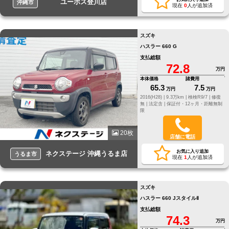
ユーポス登川店
沖縄市
現在
0
人が追加済
スズキ
ハスラー 660 G
支払総額
72.8
万円
本体価格
諸費用
65.3
7.5
万円
万円
2016(H28) |
9.3万km |
検検R9/7 |
修復
無 |
法定含 |
保証付・12ヶ月・距離無制
限
20枚
店舗に電話
お気に入り追加
ネクステージ 沖縄うるま店
うるま市
現在
1
人が追加済
スズキ
ハスラー 660 JスタイルⅡ
支払総額
74.3
万円