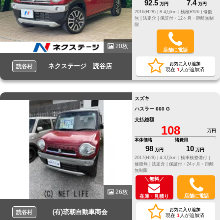
92.5
7.4
万円
万円
2016(H28) |
8.4万km |
検検R9/6 |
修復
無 |
法定含 |
保証付・12ヶ月・距離無制
限
20枚
店舗に電話
お気に入り追加
ネクステージ 読谷店
読谷村
現在
1
人が追加済
スズキ
ハスラー 660 G
支払総額
108
万円
本体価格
諸費用
98
10
万円
万円
2017(H29) |
4.3万km |
検車検整備付 |
修復無 |
法定含 |
保証付・24ヶ月・距離
無制限
＼無料／
26枚
店舗に電話
在庫・見積り
お気に入り追加
(有)琉朝自動車商会
読谷村
現在
1
人が追加済