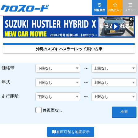
閲覧履歴
お気に入り
メニュー
沖縄のスズキ ハスラー(レッド系)中古車
価格帯
〜
年式
〜
走行距離
〜
修復歴なし
検索
在庫店舗を地図表示