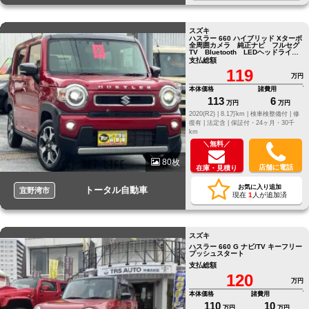
スズキ
ハスラー 660 ハイブリッド Xターボ
全周囲カメラ 純正ナビ フルセグ
TV Bluetooth LEDヘッドライ
ト ステアリングスイッチ
支払総額
119
万円
本体価格
諸費用
113
6
万円
万円
2020(R2) |
8.1万km |
検車検整備付 |
修
復有 |
法定含 |
保証付・24ヶ月・30千
km
＼無料／
80枚
店舗に電話
在庫・見積り
お気に入り追加
トータル自動車
宜野湾市
現在
1
人が追加済
スズキ
ハスラー 660 G ナビ/TV キーフリー
プッシュスタート
支払総額
120
万円
本体価格
諸費用
110
10
万円
万円