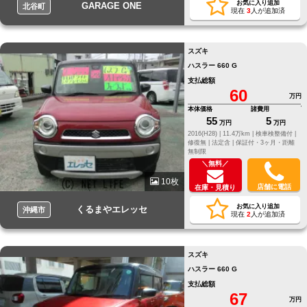
お気に入り追加
GARAGE ONE
北谷町
現在
3
人が追加済
スズキ
ハスラー 660 G
支払総額
60
万円
本体価格
諸費用
55
5
万円
万円
2016(H28) |
11.4万km |
検車検整備付 |
修復無 |
法定含 |
保証付・3ヶ月・距離
無制限
＼無料／
10枚
店舗に電話
在庫・見積り
お気に入り追加
くるまやエレッセ
沖縄市
現在
2
人が追加済
スズキ
ハスラー 660 G
支払総額
67
万円