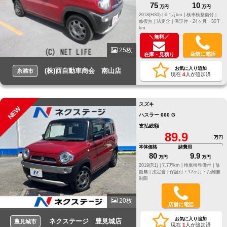
75
10
万円
万円
2018(H30) |
6.1万km |
検車検整備付 |
修復無 |
法定含 |
保証付・24ヶ月・30千
km
＼無料／
25枚
店舗に電話
在庫・見積り
お気に入り追加
(株)西自動車商会 南山店
糸満市
現在
4
人が追加済
スズキ
NEW
ハスラー 660 G
支払総額
89.9
万円
本体価格
諸費用
80
9.9
万円
万円
2019(R1) |
7.7万km |
検車検整備付 |
修
復無 |
法定含 |
保証付・12ヶ月・距離無
制限
20枚
店舗に電話
お気に入り追加
ネクステージ 豊見城店
豊見城市
現在
1
人が追加済