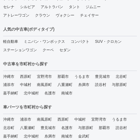
セレナ
シルビア
アルトラパン
タント
ジムニー
アトレーワゴン
クラウン
ヴォクシー
チェイサー
人気の中古車(ボディタイプ)
軽自動車
ミニバン・ワンボックス
コンパクト
SUV・クロカン
ステーションワゴン
クーペ
セダン
中古車を市町村から探す
沖縄市
西原町
宜野湾市
那覇市
うるま市
豊見城市
北谷町
浦添市
中城村
南風原町
八重瀬町
糸満市
読谷村
与那原町
嘉手納町
北中城村
名護市
南城市
車パーツを市町村から探す
沖縄市
浦添市
南風原町
西原町
中城村
宜野湾市
うるま市
北谷町
八重瀬町
豊見城市
名護市
与那原町
那覇市
読谷村
嘉手納町
北中城村
糸満市
南城市
金武町