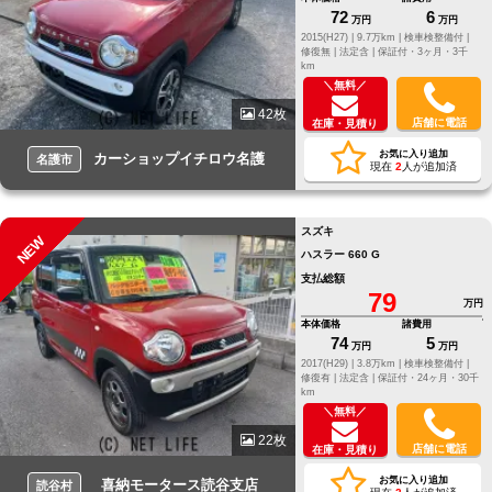
72
6
万円
万円
2015(H27) |
9.7万km |
検車検整備付 |
修復無 |
法定含 |
保証付・3ヶ月・3千
km
＼無料／
42枚
店舗に電話
在庫・見積り
お気に入り追加
カーショップイチロウ名護
名護市
現在
2
人が追加済
スズキ
NEW
ハスラー 660 G
支払総額
79
万円
本体価格
諸費用
74
5
万円
万円
2017(H29) |
3.8万km |
検車検整備付 |
修復有 |
法定含 |
保証付・24ヶ月・30千
km
＼無料／
22枚
店舗に電話
在庫・見積り
お気に入り追加
喜納モータース読谷支店
読谷村