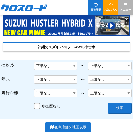
閲覧履歴
お気に入り
メニュー
沖縄のスズキ ハスラー(4WD)中古車
価格帯
〜
年式
〜
走行距離
〜
修復歴なし
検索
在庫店舗を地図表示