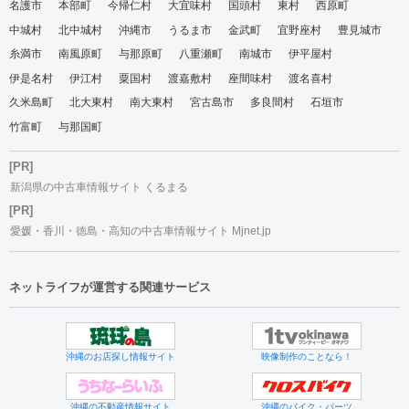
名護市
本部町
今帰仁村
大宜味村
国頭村
東村
西原町
中城村
北中城村
沖縄市
うるま市
金武町
宜野座村
豊見城市
糸満市
南風原町
与那原町
八重瀬町
南城市
伊平屋村
伊是名村
伊江村
粟国村
渡嘉敷村
座間味村
渡名喜村
久米島町
北大東村
南大東村
宮古島市
多良間村
石垣市
竹富町
与那国町
[PR]
新潟県の中古車情報サイト くるまる
[PR]
愛媛・香川・徳島・高知の中古車情報サイト Mjnet.jp
ネットライフが運営する関連サービス
沖縄のお店探し情報サイト
映像制作のことなら！
沖縄の不動産情報サイト
沖縄のバイク・パーツ