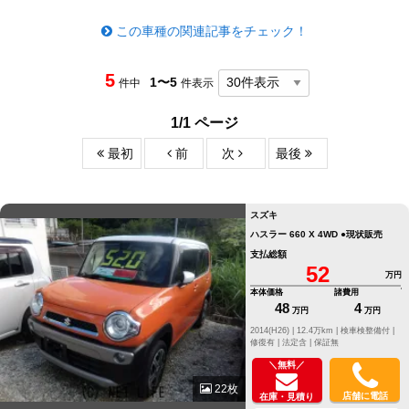
この車種の関連記事をチェック！
5
1〜5
件中
件表示
1/1 ページ
最初
前
次
最後
スズキ
ハスラー 660 X 4WD ●現状販売
支払総額
52
万円
本体価格
諸費用
48
4
万円
万円
2014(H26) |
12.4万km |
検車検整備付 |
修復有 |
法定含 |
保証無
＼無料／
22枚
店舗に電話
在庫・見積り