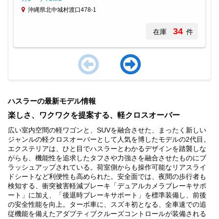
沖縄県北中城村渡口478-1
34
在庫
件
Item
1
ハスラーの最新モデル情報
of
4
楽しさ、ワクワクを提案する、軽クロスオーバー
広い室内空間の軽ワゴンと、SUVを融合させた、まったく新しい
ジャンルの軽クロスオーバーとして人気を博したモデルの2代目。
エクステリアは、ひと目でハスラーとわかるデザインを踏襲しな
がらも、機能性を追求したタフさや力強さを融合させたものにブ
ラッシュアップされている。荷室側からも操作可能なリアスライ
ドシートなど利便性も高められた。安全面では、夜間の歩行者も
検知する、衝突被害軽減ブレーキ「デュアルカメラブレーキサポ
ート」に加え、「後退時ブレーキサポート」を標準装備し、前後
の安全性能を向上。ターボ車に、スズキ初となる、全車速での追
従機能を備えたアダプティブクルーズコントロールが装備される