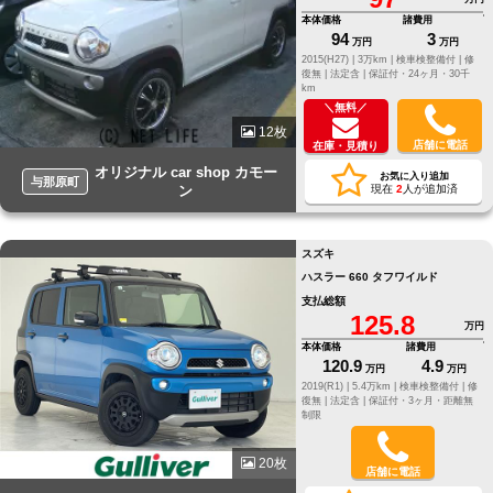
本体価格
諸費用
94
3
万円
万円
2015(H27) |
3万km |
検車検整備付 |
修
復無 |
法定含 |
保証付・24ヶ月・30千
km
＼無料／
12枚
店舗に電話
在庫・見積り
オリジナル car shop カモー
お気に入り追加
与那原町
ン
現在
2
人が追加済
スズキ
ハスラー 660 タフワイルド
支払総額
125.8
万円
本体価格
諸費用
120.9
4.9
万円
万円
2019(R1) |
5.4万km |
検車検整備付 |
修
復無 |
法定含 |
保証付・3ヶ月・距離無
制限
20枚
店舗に電話