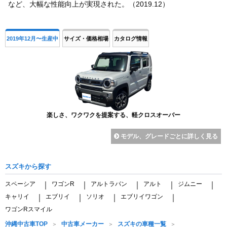
など、大幅な性能向上が実現された。（2019.12）
2019年12月〜生産中
サイズ・価格相場
カタログ情報
楽しさ、ワクワクを提案する、軽クロスオーバー
モデル、グレードごとに詳しく見る
スズキから探す
スペーシア
ワゴンR
アルトラパン
アルト
ジムニー
｜
｜
｜
｜
｜
キャリイ
エブリイ
ソリオ
エブリイワゴン
｜
｜
｜
｜
ワゴンRスマイル
沖縄中古車TOP
中古車メーカー
スズキの車種一覧