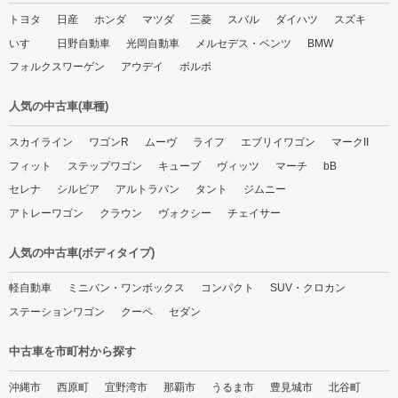
トヨタ
日産
ホンダ
マツダ
三菱
スバル
ダイハツ
スズキ
いすゞ
日野自動車
光岡自動車
メルセデス・ベンツ
BMW
フォルクスワーゲン
アウデイ
ボルボ
人気の中古車(車種)
スカイライン
ワゴンR
ムーヴ
ライフ
エブリイワゴン
マークII
フィット
ステップワゴン
キューブ
ヴィッツ
マーチ
bB
セレナ
シルビア
アルトラパン
タント
ジムニー
アトレーワゴン
クラウン
ヴォクシー
チェイサー
人気の中古車(ボディタイプ)
軽自動車
ミニバン・ワンボックス
コンパクト
SUV・クロカン
ステーションワゴン
クーペ
セダン
中古車を市町村から探す
沖縄市
西原町
宜野湾市
那覇市
うるま市
豊見城市
北谷町