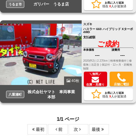
お気に入り追加
ガリバー うるま店
うるま市
現在
0
人が追加済
スズキ
ハスラー 660 ハイブリッド Xターボ
4WD
支払総額
ご成約
本体価格
諸費用
---
---
2020(R2) |
2.2万km |
検車検整備付 |
修
復無 |
法定含 |
保証付・12ヶ月・距離無
制限
＼無料／
40枚
店舗に電話
在庫・見積り
株式会社ヤマト 車両事業
お気に入り追加
八重瀬町
本部
現在
9
人が追加済
1/1 ページ
最初
前
次
最後