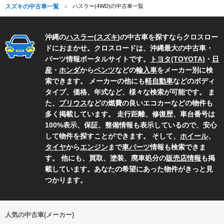
スズキの中古車一覧
ハスラー(4WD)の中古車一覧
沖縄の
ハスラー
(
スズキ
)の中古車を探すならクロスロー
ドにおまかせ。クロスロードは、沖縄最大の中古車・
パーツ情報ポータルサイトです。
トヨタ(TOYOTA)
・
日
産
・
ホンダ
から
ベンツ
などの
輸入車
をメーカー別に検
索できます。 メーカーの他にも
軽自動車
などのボディ
タイプ、価格、年式など、様々な検索が可能です。 ま
た、
プリウス
などの燃費の良いエコカーなどの物件も
多く掲載しています。 走行距離、修復歴、車台番号は
100%表示、保証、整備情報も表示しているので、安心
して物件を探すことができます。 そして、
ホイール
、
タイヤ
から
エンジン
まで
車パーツ
情報も検索できま
す。 他にも、買取、塗装、廃車処分の
販売店情報
も掲
載しています。あなたの希望にあった物件がきっと見
つかります。
人気の中古車(メーカー)