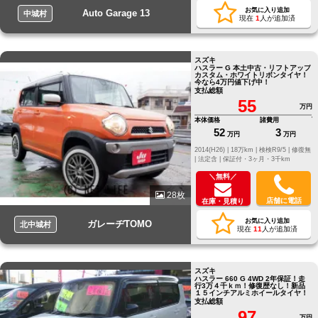
お気に入り追加
Auto Garage 13
中城村
現在
1
人が追加済
スズキ
ハスラー G 本土中古・リフトアップ
カスタム・ホワイトリボンタイヤ！
今なら4万円値下げ中！
支払総額
55
万円
本体価格
諸費用
52
3
万円
万円
2014(H26) |
18万km |
検検R9/5 |
修復無
|
法定含 |
保証付・3ヶ月・3千km
＼無料／
28枚
店舗に電話
在庫・見積り
お気に入り追加
ガレーヂTOMO
北中城村
現在
11
人が追加済
スズキ
ハスラー 660 G 4WD 2年保証！走
行3万４千ｋｍ！修復歴なし！新品
１５インチアルミホイールタイヤ！
支払総額
97
万円