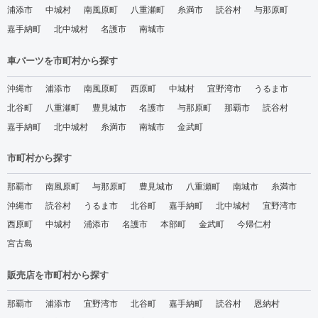
浦添市
中城村
南風原町
八重瀬町
糸満市
読谷村
与那原町
嘉手納町
北中城村
名護市
南城市
車パーツを市町村から探す
沖縄市
浦添市
南風原町
西原町
中城村
宜野湾市
うるま市
北谷町
八重瀬町
豊見城市
名護市
与那原町
那覇市
読谷村
嘉手納町
北中城村
糸満市
南城市
金武町
市町村から探す
那覇市
南風原町
与那原町
豊見城市
八重瀬町
南城市
糸満市
沖縄市
読谷村
うるま市
北谷町
嘉手納町
北中城村
宜野湾市
西原町
中城村
浦添市
名護市
本部町
金武町
今帰仁村
宮古島
販売店を市町村から探す
那覇市
浦添市
宜野湾市
北谷町
嘉手納町
読谷村
恩納村