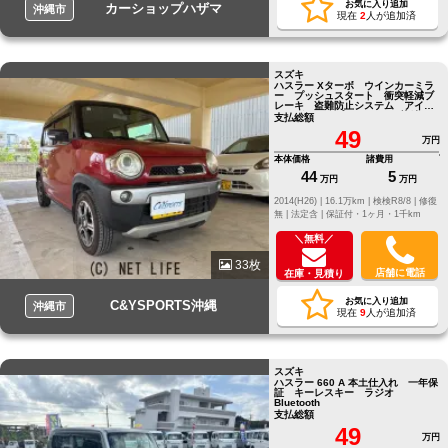
お気に入り追加
カーショップハザマ
沖縄市
現在
2
人が追加済
スズキ
ハスラー Xターボ ウインカーミラ
ー プッシュスタート 衝突軽減ブ
レーキ 盗難防止システム アイド
リングストップ Bluetooth接続
支払総額
ナビ シートヒーター
49
万円
本体価格
諸費用
44
5
万円
万円
2014(H26) |
16.1万km |
検検R8/8 |
修復
無 |
法定含 |
保証付・1ヶ月・1千km
＼無料／
33枚
店舗に電話
在庫・見積り
お気に入り追加
C&YSPORTS沖縄
沖縄市
現在
9
人が追加済
スズキ
ハスラー 660 A 本土仕入れ 一年保
証 キーレスキー ラジオ
Bluetooth
支払総額
49
万円