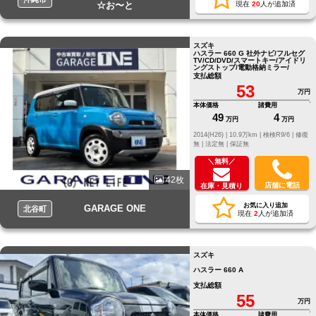
☆お〜と
現在
20
人が追加済
スズキ
ハスラー 660 G 社外ナビ/フルセグ
TV/CD/DVD/スマートキー/アイドリ
ングストップ/電動格納ミラー/
支払総額
53
万円
本体価格
諸費用
49
4
万円
万円
2014(H26) |
10.9万km |
検検R9/6 |
修復
無 |
法定無 |
保証無
＼無料／
42枚
店舗に電話
在庫・見積り
お気に入り追加
GARAGE ONE
北谷町
現在
2
人が追加済
スズキ
ハスラー 660 A
支払総額
55
万円
本体価格
諸費用