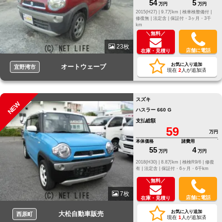
54
5
万円
万円
2015(H27) |
9.7万km |
検車検整備付 |
修復無 |
法定含 |
保証付・3ヶ月・3千
km
＼無料／
23枚
店舗に電話
在庫・見積り
お気に入り追加
オートウェーブ
宜野湾市
現在
2
人が追加済
スズキ
NEW
ハスラー 660 G
支払総額
59
万円
本体価格
諸費用
55
4
万円
万円
2018(H30) |
8.8万km |
検検R9/6 |
修復
有 |
法定含 |
保証付・6ヶ月・6千km
＼無料／
7枚
店舗に電話
在庫・見積り
お気に入り追加
大松自動車販売
西原町
現在
1
人が追加済