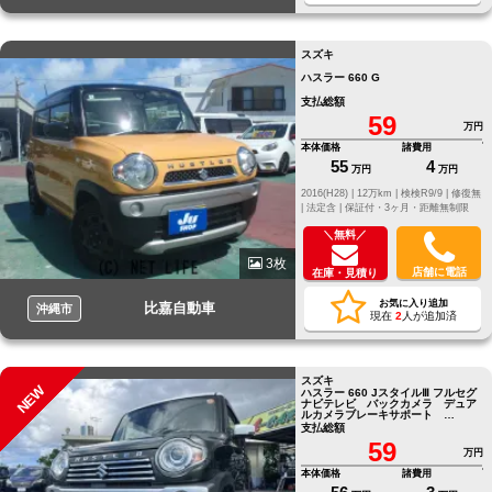
スズキ
ハスラー 660 G
支払総額
59
万円
本体価格
諸費用
55
4
万円
万円
2016(H28) |
12万km |
検検R9/9 |
修復無
|
法定含 |
保証付・3ヶ月・距離無制限
＼無料／
3枚
店舗に電話
在庫・見積り
お気に入り追加
比嘉自動車
沖縄市
現在
2
人が追加済
スズキ
NEW
ハスラー 660 JスタイルⅢ フルセグ
ナビテレビ バックカメラ デュア
ルカメラブレーキサポート
Bluetooth ETC
支払総額
59
万円
本体価格
諸費用