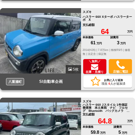
スズキ
ハスラー 660 Xターボ ハスラーター
ボ Ⅹ
支払総額
64
万円
本体価格
諸費用
61
3
万円
万円
2014(H26) |
7.8万km |
検検R9/5 |
修復
無 |
法定含 |
保証無
＼無料／
5枚
店舗に電話
在庫・見積り
お気に入り追加
SI自動車企画
八重瀬町
現在
0
人が追加済
スズキ
ハスラー 660 Jスタイル 1年保証
禁煙車 本土車両 ナビ フルセ
グ Bluetooth バックカメラ 革
巻きステアリング
支払総額
64.8
万円
本体価格
諸費用
59.8
5
万円
万円