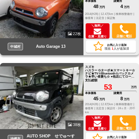
本体価格
諸費用
48
4
万円
万円
2014(H26) |
12.4万km |
検車検整備付 |
修復有 |
法定含 |
保証無
＼無料／
22枚
店舗に電話
在庫・見積り
お気に入り追加
Auto Garage 13
中城村
現在
1
人が追加済
スズキ
ハスラー Gターボ★スマートキー☆
ナビ★TV☆Bluetooth☆バックカメ
ラ★早い者勝ち☆ ●他店にてローン
NGだったお客様でもお気軽にご相
支払総額
談ください●LINE ID[@805icatl]
53
万円
本体価格
諸費用
45
8
万円
万円
2014(H26) |
12.8万km |
検車検整備付 |
修復有 |
法定含 |
保証付・24ヶ月・20千
km
＼無料／
38枚
店舗に電話
在庫・見積り
AUTO SHOP せでゅ〜す
お気に入り追加
沖縄市