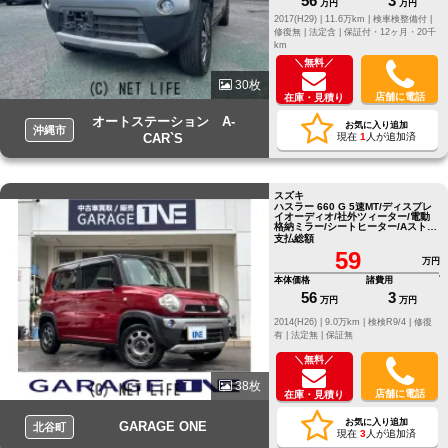
56
3
万円
万円
2017(H29) |
11.6万km |
検車検整備付 |
修復無 |
法定含 |
保証付・12ヶ月・20千
km
＼無料／
30枚
店舗に電話
在庫・見積り
オートステーション A-
お気に入り追加
沖縄市
CAR`S
現在
1
人が追加済
スズキ
ハスラー 660 G 5速MT/ディスプレ
イオーディオ/社外ツィーター/電動
格納ミラー/シートヒーター/Aストッ
プ
支払総額
59
万円
本体価格
諸費用
56
3
万円
万円
2014(H26) |
9.0万km |
検検R9/4 |
修復
有 |
法定無 |
保証無
＼無料／
38枚
店舗に電話
在庫・見積り
お気に入り追加
GARAGE ONE
北谷町
現在
3
人が追加済