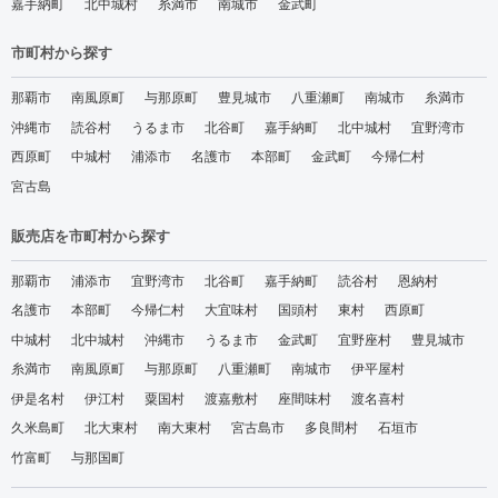
嘉手納町
北中城村
糸満市
南城市
金武町
市町村から探す
那覇市
南風原町
与那原町
豊見城市
八重瀬町
南城市
糸満市
沖縄市
読谷村
うるま市
北谷町
嘉手納町
北中城村
宜野湾市
西原町
中城村
浦添市
名護市
本部町
金武町
今帰仁村
宮古島
販売店を市町村から探す
那覇市
浦添市
宜野湾市
北谷町
嘉手納町
読谷村
恩納村
名護市
本部町
今帰仁村
大宜味村
国頭村
東村
西原町
中城村
北中城村
沖縄市
うるま市
金武町
宜野座村
豊見城市
糸満市
南風原町
与那原町
八重瀬町
南城市
伊平屋村
伊是名村
伊江村
粟国村
渡嘉敷村
座間味村
渡名喜村
久米島町
北大東村
南大東村
宮古島市
多良間村
石垣市
竹富町
与那国町