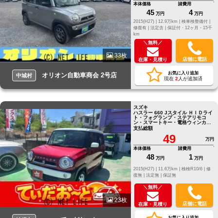
本体価格
諸費用
45
4
万円
万円
2015(H27) |
12.9万km |
検車検整備付 |
修復有 |
法定含 |
保証付・12ヶ月・15千
km
＼無料／
33枚
店舗に電話
在庫・見積り
お気に入り追加
オリオン自動車商会 2号店
中城村
現在
2
人が追加済
スズキ
ハスラー 660 Jスタイル ＨＩＤライ
ト・フォグランプ・ステアリモコ
ン・スマートキー・電格ウィンカー
ミラー・Sエネチャージ
支払総額
49
万円
本体価格
諸費用
48
1
万円
万円
2015(H27) |
11.6万km |
検検R10/6 |
修
復無 |
法定無 |
保証無
＼無料／
23枚
店舗に電話
在庫・見積り
お気に入り追加