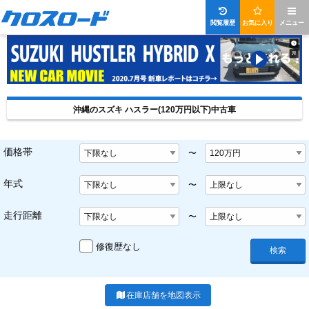
閲覧履歴
お気に入り
メニュー
沖縄のスズキ ハスラー(120万円以下)中古車
価格帯
〜
年式
〜
走行距離
〜
修復歴なし
検索
在庫店舗を地図表示