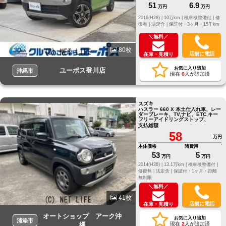
51
6.9
万円
万円
2016(H28) |
10万km |
検車検整備付 |
修
復有 |
法定含 |
保証付・3ヶ月・15千km
＼無料／
80枚
店舗に電話
在庫・見積り
お気に入り追加
ユーポス登川店
沖縄市
現在
0
人が追加済
スズキ
ハスラー 660 X 本土仕入れ車、レー
ダーブレーキ、TV,ナビ、ETC,キー
フリーアイドリングストップ、
支払総額
58
万円
本体価格
諸費用
53
5
万円
万円
2014(H26) |
13.1万km |
検車検整備付 |
修復無 |
法定含 |
保証付・1ヶ月・距離
無制限
＼無料／
41枚
店舗に電話
在庫・見積り
オートショップ アーク沖
お気に入り追加
浦添市
縄
現在
2
人が追加済