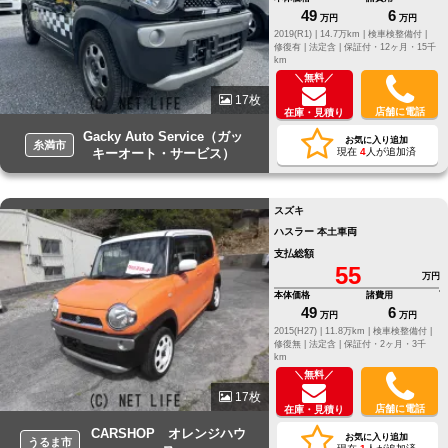
49
6
万円
万円
2019(R1) |
14.7万km |
検車検整備付 |
修復有 |
法定含 |
保証付・12ヶ月・15千
km
＼無料／
17枚
店舗に電話
在庫・見積り
Gacky Auto Service（ガッ
お気に入り追加
糸満市
キーオート・サービス）
現在
4
人が追加済
スズキ
ハスラー 本土車両
支払総額
55
万円
本体価格
諸費用
49
6
万円
万円
2015(H27) |
11.8万km |
検車検整備付 |
修復無 |
法定含 |
保証付・2ヶ月・3千
km
＼無料／
17枚
店舗に電話
在庫・見積り
CARSHOP オレンジハウ
お気に入り追加
うるま市