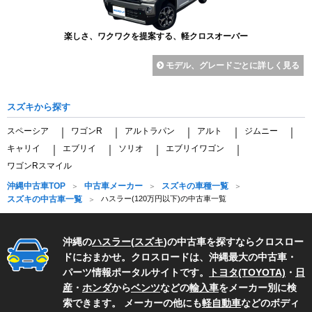
楽しさ、ワクワクを提案する、軽クロスオーバー
モデル、グレードごとに詳しく見る
スズキから探す
スペーシア
ワゴンR
アルトラパン
アルト
ジムニー
｜
｜
｜
｜
｜
キャリイ
エブリイ
ソリオ
エブリイワゴン
｜
｜
｜
｜
ワゴンRスマイル
沖縄中古車TOP
中古車メーカー
スズキの車種一覧
スズキの中古車一覧
ハスラー(120万円以下)の中古車一覧
沖縄の
ハスラー
(
スズキ
)の中古車を探すならクロスロー
ドにおまかせ。クロスロードは、沖縄最大の中古車・
パーツ情報ポータルサイトです。
トヨタ(TOYOTA)
・
日
産
・
ホンダ
から
ベンツ
などの
輸入車
をメーカー別に検
索できます。 メーカーの他にも
軽自動車
などのボディ