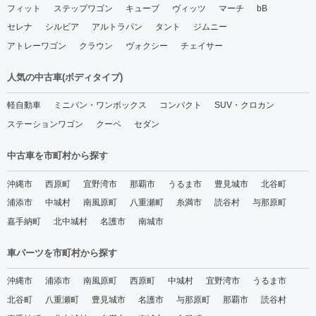
フィット
ステップワゴン
キューブ
ヴィッツ
マーチ
bB
セレナ
シルビア
アルトラパン
タント
ジムニー
アトレーワゴン
クラウン
ヴォクシー
チェイサー
人気の中古車(ボディタイプ)
軽自動車
ミニバン・ワンボックス
コンパクト
SUV・クロカン
ステーションワゴン
クーペ
セダン
中古車を市町村から探す
沖縄市
西原町
宜野湾市
那覇市
うるま市
豊見城市
北谷町
浦添市
中城村
南風原町
八重瀬町
糸満市
読谷村
与那原町
嘉手納町
北中城村
名護市
南城市
車パーツを市町村から探す
沖縄市
浦添市
南風原町
西原町
中城村
宜野湾市
うるま市
北谷町
八重瀬町
豊見城市
名護市
与那原町
那覇市
読谷村