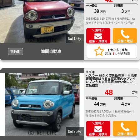
本体価格
諸費用
39
3
万円
万円
2014(H26) |
10.6万km |
検検R9/11 |
修
復無 |
法定含 |
保証付・3ヶ月・3千km
＼無料／
14枚
店舗に電話
在庫・見積り
お気に入り追加
城間自動車
西原町
現在
3
人が追加済
スズキ
ハスラー 660 X 委託販売車！※現車
確認場所はうるま市宮里のセブンイ
レブンうるま宮里店向かい側にござ
います。
支払総額
48
万円
本体価格
諸費用
44
4
万円
万円
2015(H27) |
7.5万km |
検車検整備付 |
修復無 |
法定含 |
保証無
＼無料／
35枚
店舗に電話
在庫・見積り