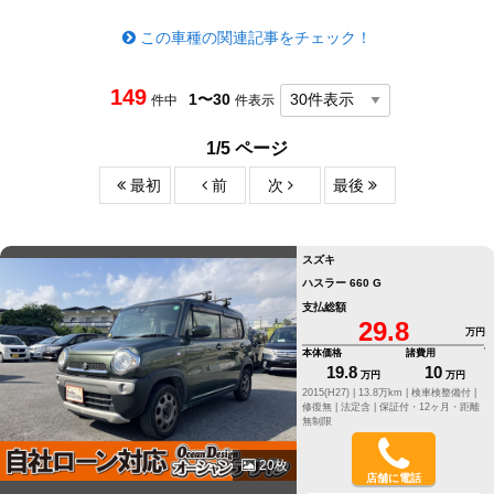
この車種の関連記事をチェック！
149
1〜30
件中
件表示
1/5 ページ
最初
前
次
最後
スズキ
ハスラー 660 G
支払総額
29.8
万円
本体価格
諸費用
19.8
10
万円
万円
2015(H27) |
13.8万km |
検車検整備付 |
修復無 |
法定含 |
保証付・12ヶ月・距離
無制限
20枚
店舗に電話