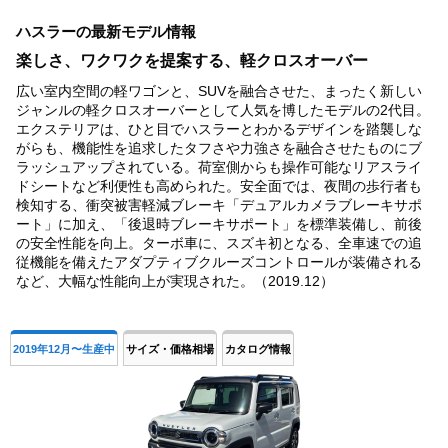
1
ハスラーの最新モデル情報
of
4
楽しさ、ワクワクを提案する、軽クロスオーバー
広い室内空間の軽ワゴンと、SUVを融合させた、まったく新しい
ジャンルの軽クロスオーバーとして人気を博したモデルの2代目。
エクステリアは、ひと目でハスラーとわかるデザインを踏襲しな
がらも、機能性を追求したタフさや力強さを融合させたものにブ
ラッシュアップされている。荷室側からも操作可能なリアスライ
ドシートなど利便性も高められた。安全面では、夜間の歩行者も
検知する、衝突被害軽減ブレーキ「デュアルカメラブレーキサポ
ート」に加え、「後退時ブレーキサポート」を標準装備し、前後
の安全性能を向上。ターボ車に、スズキ初となる、全車速での追
従機能を備えたアダプティブクルーズコントロールが装備される
など、大幅な性能向上が実現された。（2019.12）
2019年12月〜生産中
サイズ・価格相場
カタログ情報