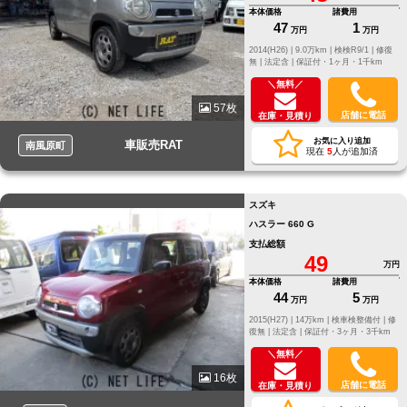
本体価格
諸費用
47
1
万円
万円
2014(H26) |
9.0万km |
検検R9/1 |
修復
無 |
法定含 |
保証付・1ヶ月・1千km
＼無料／
57枚
店舗に電話
在庫・見積り
お気に入り追加
車販売RAT
南風原町
現在
5
人が追加済
スズキ
ハスラー 660 G
支払総額
49
万円
本体価格
諸費用
44
5
万円
万円
2015(H27) |
14万km |
検車検整備付 |
修
復無 |
法定含 |
保証付・3ヶ月・3千km
＼無料／
16枚
店舗に電話
在庫・見積り