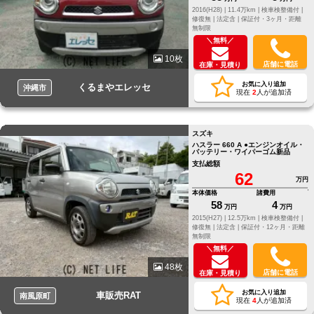
2016(H28) |
11.4万km |
検車検整備付 |
修復無 |
法定含 |
保証付・3ヶ月・距離
無制限
＼無料／
10枚
店舗に電話
在庫・見積り
お気に入り追加
くるまやエレッセ
沖縄市
現在
2
人が追加済
スズキ
ハスラー 660 A ●エンジンオイル・
バッテリー・ワイパーゴム新品
支払総額
62
万円
本体価格
諸費用
58
4
万円
万円
2015(H27) |
12.5万km |
検車検整備付 |
修復無 |
法定含 |
保証付・12ヶ月・距離
無制限
＼無料／
48枚
店舗に電話
在庫・見積り
お気に入り追加
車販売RAT
南風原町
現在
4
人が追加済