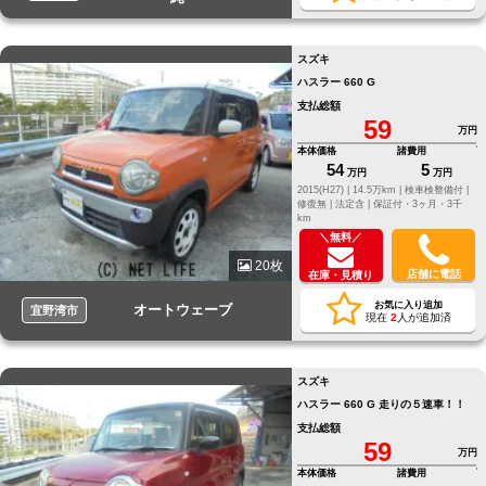
スズキ
ハスラー 660 G
支払総額
59
万円
本体価格
諸費用
54
5
万円
万円
2015(H27) |
14.5万km |
検車検整備付 |
修復無 |
法定含 |
保証付・3ヶ月・3千
km
＼無料／
20枚
店舗に電話
在庫・見積り
お気に入り追加
オートウェーブ
宜野湾市
現在
2
人が追加済
スズキ
ハスラー 660 G 走りの５速車！！
支払総額
59
万円
本体価格
諸費用