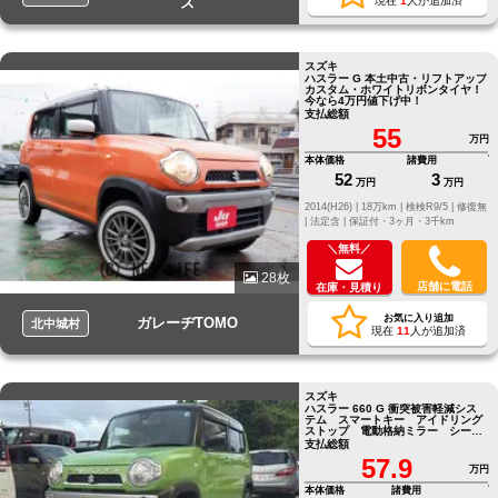
ス
現在
1
人が追加済
スズキ
ハスラー G 本土中古・リフトアップ
カスタム・ホワイトリボンタイヤ！
今なら4万円値下げ中！
支払総額
55
万円
本体価格
諸費用
52
3
万円
万円
2014(H26) |
18万km |
検検R9/5 |
修復無
|
法定含 |
保証付・3ヶ月・3千km
＼無料／
28枚
店舗に電話
在庫・見積り
お気に入り追加
ガレーヂTOMO
北中城村
現在
11
人が追加済
スズキ
ハスラー 660 G 衝突被害軽減シス
テム スマートキー アイドリング
ストップ 電動格納ミラー シート
ヒーター
支払総額
57.9
万円
本体価格
諸費用