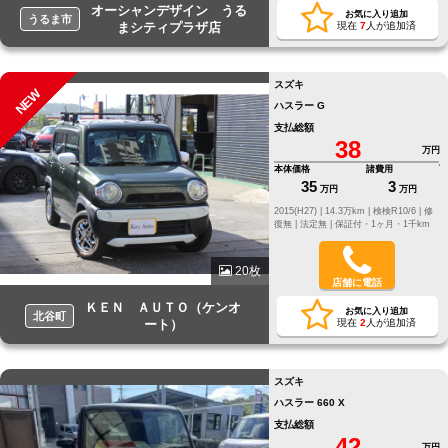
オーシャンデザイン うる
お気に入り追加
うるま市
まシティプラザ店
現在
7
人が追加済
スズキ
NEW
ハスラー G
支払総額
38
万円
本体価格
諸費用
35
3
万円
万円
2015(H27) |
14.3万km |
検検R10/6 |
修
復無 |
法定無 |
保証付・1ヶ月・1千km
20枚
店舗に電話
ＫＥＮ ＡＵＴＯ（ケンオ
お気に入り追加
北谷町
ート）
現在
2
人が追加済
スズキ
ハスラー 660 X
支払総額
42
万円