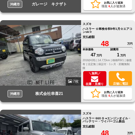
お気に入り追加
ガレージ キクザト
沖縄市
現在
6
人が追加済
スズキ
ハスラー ☆車検令和9年1月☆エアコ
ンok☆
支払総額
48
万円
本体価格
諸費用
47
1
万円
万円
2016(H28) |
14.7万km |
検検R9/1 |
修復
有 |
法定無 |
保証付・1ヶ月・距離無制
限
＼無料／
7枚
店舗に電話
在庫・見積り
お気に入り追加
株式会社幸喜21
沖縄市
現在
0
人が追加済
スズキ
ハスラー 660 G ●エンジンオイル・
バッテリー・ワイパーゴム新品
支払総額
48
万円