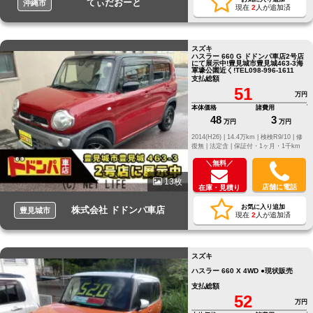
てぃだおーと
沖縄市
現在
2
人が追加済
スズキ
ハスラー 660 G ドドンパ車店2号店
にて展示中!豊見城市豊見城463‐3海
軍壕公園近く!TEL098-996-1611
支払総額
51
万円
本体価格
諸費用
48
3
万円
万円
2014(H26) |
14.4万km |
検検R9/10 |
修
復無 |
法定含 |
保証付・1ヶ月・1千km
＼無料／
13枚
店舗に電話
在庫・見積り
お気に入り追加
株式会社 ドドンパ車店
豊見城市
現在
2
人が追加済
スズキ
ハスラー 660 X 4WD ●現状販売
支払総額
52
万円