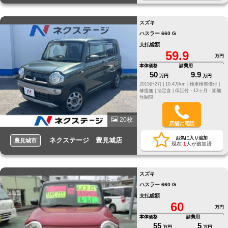
スズキ
ハスラー 660 G
支払総額
59.9
万円
本体価格
諸費用
50
9.9
万円
万円
2015(H27) |
10.4万km |
検車検整備付 |
修復無 |
法定含 |
保証付・12ヶ月・距離
無制限
20枚
店舗に電話
お気に入り追加
ネクステージ 豊見城店
豊見城市
現在
1
人が追加済
スズキ
ハスラー 660 G
支払総額
60
万円
本体価格
諸費用
55
5
万円
万円