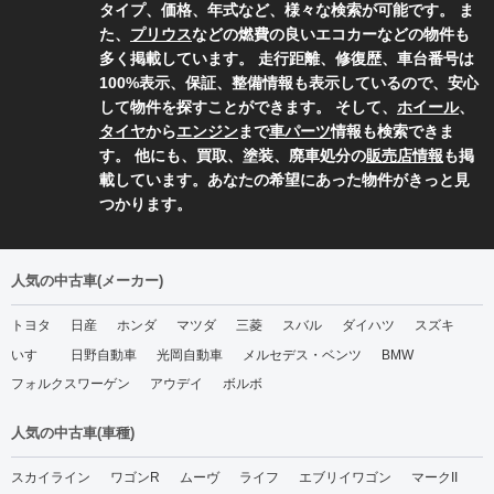
タイプ、価格、年式など、様々な検索が可能です。 ま
た、
プリウス
などの燃費の良いエコカーなどの物件も
多く掲載しています。 走行距離、修復歴、車台番号は
100%表示、保証、整備情報も表示しているので、安心
して物件を探すことができます。 そして、
ホイール
、
タイヤ
から
エンジン
まで
車パーツ
情報も検索できま
す。 他にも、買取、塗装、廃車処分の
販売店情報
も掲
載しています。あなたの希望にあった物件がきっと見
つかります。
人気の中古車(メーカー)
トヨタ
日産
ホンダ
マツダ
三菱
スバル
ダイハツ
スズキ
いすゞ
日野自動車
光岡自動車
メルセデス・ベンツ
BMW
フォルクスワーゲン
アウデイ
ボルボ
人気の中古車(車種)
スカイライン
ワゴンR
ムーヴ
ライフ
エブリイワゴン
マークII