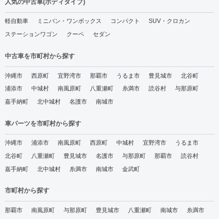
人気の中古車(ボディタイプ)
軽自動車
ミニバン・ワンボックス
コンパクト
SUV・クロカン
ステーションワゴン
クーペ
セダン
中古車を市町村から探す
沖縄市
西原町
宜野湾市
那覇市
うるま市
豊見城市
北谷町
浦添市
中城村
南風原町
八重瀬町
糸満市
読谷村
与那原町
嘉手納町
北中城村
名護市
南城市
車パーツを市町村から探す
沖縄市
浦添市
南風原町
西原町
中城村
宜野湾市
うるま市
北谷町
八重瀬町
豊見城市
名護市
与那原町
那覇市
読谷村
嘉手納町
北中城村
糸満市
南城市
金武町
市町村から探す
那覇市
南風原町
与那原町
豊見城市
八重瀬町
南城市
糸満市