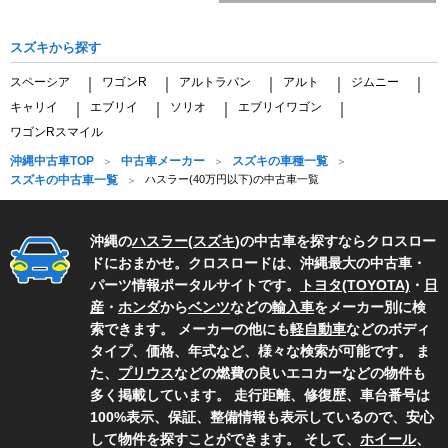
スズキから探す
スペーシア
ワゴンR
アルトラパン
アルト
ジムニー
｜
｜
｜
｜
｜
キャリイ
エブリイ
ソリオ
エブリイワゴン
｜
｜
｜
｜
ワゴンRスマイル
沖縄中古車TOP
中古車メーカー
スズキの車種一覧
スズキの中古車一覧
ハスラー(40万円以下)の中古車一覧
沖縄の
ハスラー
(
スズキ
)の中古車を探すならクロスロー
ドにおまかせ。クロスロードは、沖縄最大の中古車・
パーツ情報ポータルサイトです。
トヨタ(TOYOTA)
・
日
産
・
ホンダ
から
ベンツ
などの
輸入車
をメーカー別に検
索できます。 メーカーの他にも
軽自動車
などのボディ
タイプ、価格、年式など、様々な検索が可能です。 ま
た、
プリウス
などの燃費の良いエコカーなどの物件も
多く掲載しています。 走行距離、修復歴、車台番号は
100%表示、保証、整備情報も表示しているので、安心
して物件を探すことができます。 そして、
ホイール
、