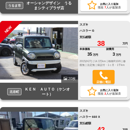
オーシャンデザイン うる
お気に入り追加
うるま市
まシティプラザ店
現在
7
人が追加済
スズキ
NEW
ハスラー G
支払総額
38
万円
本体価格
諸費用
35
3
万円
万円
2015(H27) |
14.3万km |
検検R10/6 |
修
復無 |
法定無 |
保証付・1ヶ月・1千km
20枚
店舗に電話
ＫＥＮ ＡＵＴＯ（ケンオ
お気に入り追加
北谷町
ート）
現在
2
人が追加済
スズキ
ハスラー 660 X
支払総額
42
万円