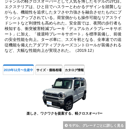
ジャンルの軽クロスオーバーとして人気を博したモデルの2代目。
エクステリアは、ひと目でハスラーとわかるデザインを踏襲しな
がらも、機能性を追求したタフさや力強さを融合させたものにブ
ラッシュアップされている。荷室側からも操作可能なリアスライ
ドシートなど利便性も高められた。安全面では、夜間の歩行者も
検知する、衝突被害軽減ブレーキ「デュアルカメラブレーキサポ
ート」に加え、「後退時ブレーキサポート」を標準装備し、前後
の安全性能を向上。ターボ車に、スズキ初となる、全車速での追
従機能を備えたアダプティブクルーズコントロールが装備される
など、大幅な性能向上が実現された。（2019.12）
2019年12月〜生産中
サイズ・価格相場
カタログ情報
楽しさ、ワクワクを提案する、軽クロスオーバー
モデル、グレードごとに詳しく見る