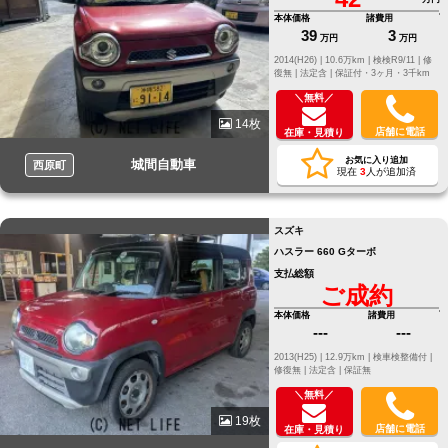
本体価格
諸費用
39
3
万円
万円
2014(H26) |
10.6万km |
検検R9/11 |
修
復無 |
法定含 |
保証付・3ヶ月・3千km
＼無料／
14枚
店舗に電話
在庫・見積り
お気に入り追加
城間自動車
西原町
現在
3
人が追加済
スズキ
ハスラー 660 Gターボ
支払総額
ご成約
本体価格
諸費用
---
---
2013(H25) |
12.9万km |
検車検整備付 |
修復無 |
法定含 |
保証無
＼無料／
19枚
店舗に電話
在庫・見積り