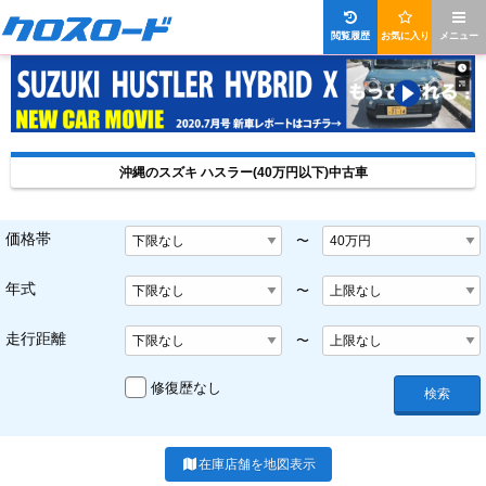
閲覧履歴
お気に入り
メニュー
沖縄のスズキ ハスラー(40万円以下)中古車
価格帯
〜
年式
〜
走行距離
〜
修復歴なし
検索
在庫店舗を地図表示