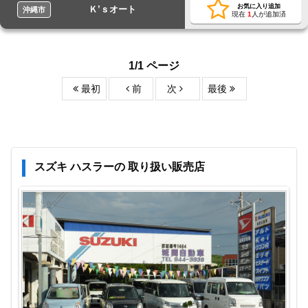
お気に入り追加
Ｋ’ｓオート
沖縄市
現在
1
人が追加済
1/1 ページ
最初
前
次
最後
スズキ ハスラーの 取り扱い販売店