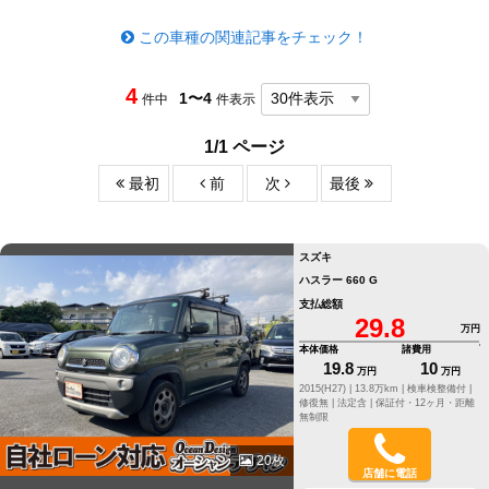
この車種の関連記事をチェック！
4
1〜4
件中
件表示
1/1 ページ
最初
前
次
最後
スズキ
ハスラー 660 G
支払総額
29.8
万円
本体価格
諸費用
19.8
10
万円
万円
2015(H27) |
13.8万km |
検車検整備付 |
修復無 |
法定含 |
保証付・12ヶ月・距離
無制限
20枚
店舗に電話