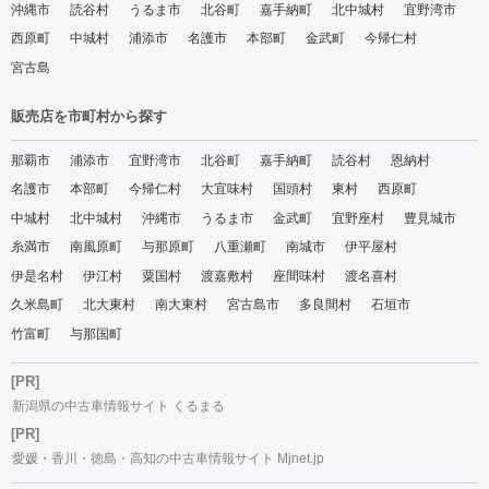
沖縄市
読谷村
うるま市
北谷町
嘉手納町
北中城村
宜野湾市
西原町
中城村
浦添市
名護市
本部町
金武町
今帰仁村
宮古島
販売店を市町村から探す
那覇市
浦添市
宜野湾市
北谷町
嘉手納町
読谷村
恩納村
名護市
本部町
今帰仁村
大宜味村
国頭村
東村
西原町
中城村
北中城村
沖縄市
うるま市
金武町
宜野座村
豊見城市
糸満市
南風原町
与那原町
八重瀬町
南城市
伊平屋村
伊是名村
伊江村
粟国村
渡嘉敷村
座間味村
渡名喜村
久米島町
北大東村
南大東村
宮古島市
多良間村
石垣市
竹富町
与那国町
[PR]
新潟県の中古車情報サイト くるまる
[PR]
愛媛・香川・徳島・高知の中古車情報サイト Mjnet.jp