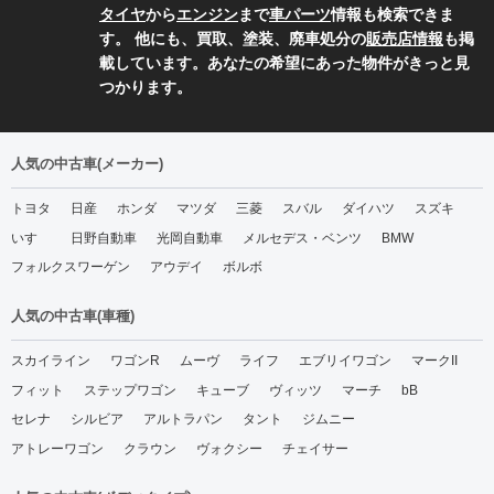
タイヤ
から
エンジン
まで
車パーツ
情報も検索できま
す。 他にも、買取、塗装、廃車処分の
販売店情報
も掲
載しています。あなたの希望にあった物件がきっと見
つかります。
人気の中古車(メーカー)
トヨタ
日産
ホンダ
マツダ
三菱
スバル
ダイハツ
スズキ
いすゞ
日野自動車
光岡自動車
メルセデス・ベンツ
BMW
フォルクスワーゲン
アウデイ
ボルボ
人気の中古車(車種)
スカイライン
ワゴンR
ムーヴ
ライフ
エブリイワゴン
マークII
フィット
ステップワゴン
キューブ
ヴィッツ
マーチ
bB
セレナ
シルビア
アルトラパン
タント
ジムニー
アトレーワゴン
クラウン
ヴォクシー
チェイサー