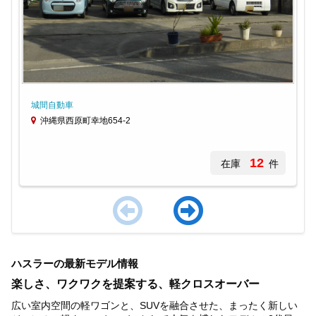
城間自動車
沖縄県西原町幸地654-2
12
在庫
件
Item
1
ハスラーの最新モデル情報
of
4
楽しさ、ワクワクを提案する、軽クロスオーバー
広い室内空間の軽ワゴンと、SUVを融合させた、まったく新しい