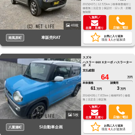
2015(H27) |
12.5万km |
検車検整備付 |
修復無 |
法定含 |
保証付・12ヶ月・距離
無制限
＼無料／
48枚
店舗に電話
在庫・見積り
お気に入り追加
車販売RAT
南風原町
現在
3
人が追加済
スズキ
ハスラー 660 Xターボ ハスラーター
ボ Ⅹ
支払総額
64
万円
本体価格
諸費用
61
3
万円
万円
2014(H26) |
7.8万km |
検検R9/5 |
修復
無 |
法定含 |
保証無
＼無料／
5枚
店舗に電話
在庫・見積り
お気に入り追加
SI自動車企画
八重瀬町
現在
0
人が追加済