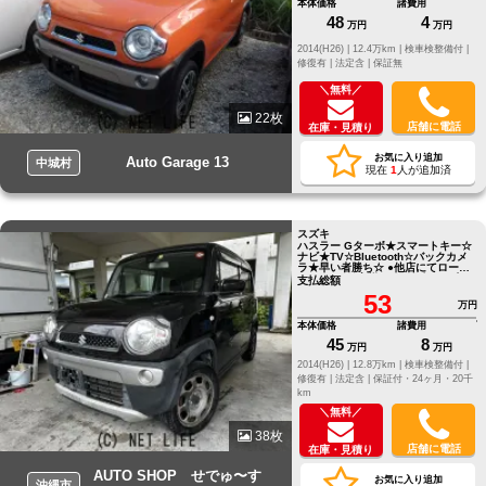
本体価格
諸費用
48
4
万円
万円
2014(H26) |
12.4万km |
検車検整備付 |
修復有 |
法定含 |
保証無
＼無料／
22枚
店舗に電話
在庫・見積り
お気に入り追加
Auto Garage 13
中城村
現在
1
人が追加済
スズキ
ハスラー Gターボ★スマートキー☆
ナビ★TV☆Bluetooth☆バックカメ
ラ★早い者勝ち☆ ●他店にてローン
NGだったお客様でもお気軽にご相
支払総額
談ください●LINE ID[@805icatl]
53
万円
本体価格
諸費用
45
8
万円
万円
2014(H26) |
12.8万km |
検車検整備付 |
修復有 |
法定含 |
保証付・24ヶ月・20千
km
＼無料／
38枚
店舗に電話
在庫・見積り
AUTO SHOP せでゅ〜す
お気に入り追加
沖縄市