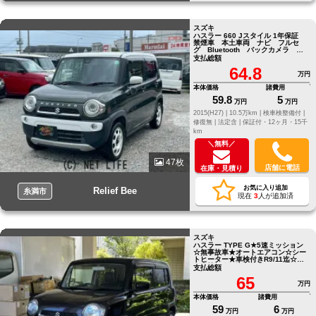
スズキ
ハスラー 660 Jスタイル 1年保証
禁煙車 本土車両 ナビ フルセ
グ Bluetooth バックカメラ 革
巻きステアリング
支払総額
64.8
万円
本体価格
諸費用
59.8
5
万円
万円
2015(H27) |
10.5万km |
検車検整備付 |
修復無 |
法定含 |
保証付・12ヶ月・15千
km
＼無料／
47枚
店舗に電話
在庫・見積り
お気に入り追加
Relief Bee
糸満市
現在
3
人が追加済
スズキ
ハスラー TYPE G★5速ミッション
☆無事故車★オートエアコン☆シー
トヒーター★車検付きR9/11迄☆早
い者勝ち★ ●他店にてローンNGだっ
支払総額
たお客様でもお気軽にご相談くださ
65
い●LINE ID[@805icatl]
万円
本体価格
諸費用
59
6
万円
万円