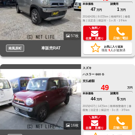
本体価格
諸費用
47
1
万円
万円
2014(H26) |
9.0万km |
検検R9/1 |
修復
無 |
法定含 |
保証付・1ヶ月・1千km
＼無料／
57枚
店舗に電話
在庫・見積り
お気に入り追加
車販売RAT
南風原町
現在
5
人が追加済
スズキ
ハスラー 660 G
支払総額
49
万円
本体価格
諸費用
44
5
万円
万円
2015(H27) |
14万km |
検車検整備付 |
修
復無 |
法定含 |
保証付・3ヶ月・3千km
＼無料／
16枚
店舗に電話
在庫・見積り