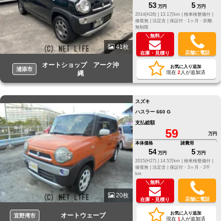
53
5
万円
万円
2014(H26) |
13.1万km |
検車検整備付 |
修復無 |
法定含 |
保証付・1ヶ月・距離
無制限
＼無料／
41枚
店舗に電話
在庫・見積り
オートショップ アーク沖
お気に入り追加
浦添市
縄
現在
2
人が追加済
スズキ
ハスラー 660 G
支払総額
59
万円
本体価格
諸費用
54
5
万円
万円
2015(H27) |
14.5万km |
検車検整備付 |
修復無 |
法定含 |
保証付・3ヶ月・3千
km
＼無料／
20枚
店舗に電話
在庫・見積り
お気に入り追加
オートウェーブ
宜野湾市
現在
1
人が追加済