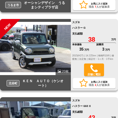
オーシャンデザイン うる
お気に入り追加
うるま市
まシティプラザ店
現在
7
人が追加済
スズキ
NEW
ハスラー G
支払総額
38
万円
本体価格
諸費用
35
3
万円
万円
2015(H27) |
14.3万km |
検検R10/6 |
修
復無 |
法定無 |
保証付・1ヶ月・1千km
20枚
店舗に電話
ＫＥＮ ＡＵＴＯ（ケンオ
お気に入り追加
北谷町
ート）
現在
2
人が追加済
スズキ
ハスラー 660 X
支払総額
42
万円