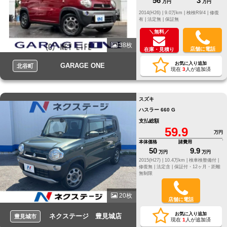
56
3
万円
万円
2014(H26) |
9.0万km |
検検R9/4 |
修復
有 |
法定無 |
保証無
＼無料／
38枚
店舗に電話
在庫・見積り
お気に入り追加
GARAGE ONE
北谷町
現在
3
人が追加済
スズキ
ハスラー 660 G
支払総額
59.9
万円
本体価格
諸費用
50
9.9
万円
万円
2015(H27) |
10.4万km |
検車検整備付 |
修復無 |
法定含 |
保証付・12ヶ月・距離
無制限
20枚
店舗に電話
お気に入り追加
ネクステージ 豊見城店
豊見城市
現在
1
人が追加済