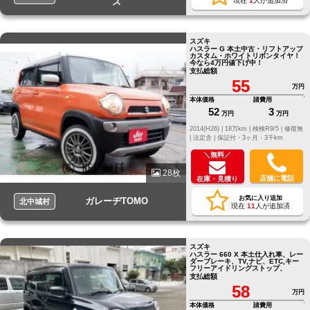
ス
現在
1
人が追加済
スズキ
ハスラー G 本土中古・リフトアップ
カスタム・ホワイトリボンタイヤ！
今なら4万円値下げ中！
支払総額
55
万円
本体価格
諸費用
52
3
万円
万円
2014(H26) |
18万km |
検検R9/5 |
修復無
|
法定含 |
保証付・3ヶ月・3千km
＼無料／
28枚
店舗に電話
在庫・見積り
お気に入り追加
ガレーヂTOMO
北中城村
現在
11
人が追加済
スズキ
ハスラー 660 X 本土仕入れ車、レー
ダーブレーキ、TV,ナビ、ETC,キー
フリーアイドリングストップ、
支払総額
58
万円
本体価格
諸費用