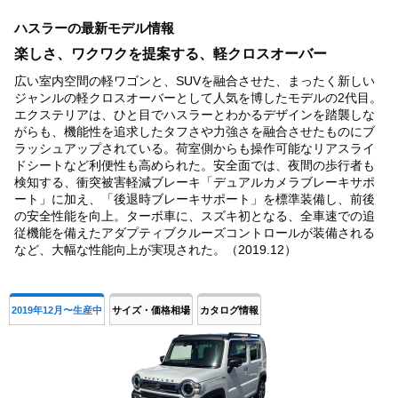
1
ハスラーの最新モデル情報
of
4
楽しさ、ワクワクを提案する、軽クロスオーバー
広い室内空間の軽ワゴンと、SUVを融合させた、まったく新しい
ジャンルの軽クロスオーバーとして人気を博したモデルの2代目。
エクステリアは、ひと目でハスラーとわかるデザインを踏襲しな
がらも、機能性を追求したタフさや力強さを融合させたものにブ
ラッシュアップされている。荷室側からも操作可能なリアスライ
ドシートなど利便性も高められた。安全面では、夜間の歩行者も
検知する、衝突被害軽減ブレーキ「デュアルカメラブレーキサポ
ート」に加え、「後退時ブレーキサポート」を標準装備し、前後
の安全性能を向上。ターボ車に、スズキ初となる、全車速での追
従機能を備えたアダプティブクルーズコントロールが装備される
など、大幅な性能向上が実現された。（2019.12）
2019年12月〜生産中
サイズ・価格相場
カタログ情報