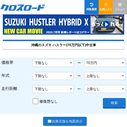
閲覧履歴
お気に入り
メニュー
沖縄のスズキ ハスラー(70万円以下)中古車
価格帯
〜
年式
〜
走行距離
〜
修復歴なし
検索
在庫店舗を地図表示