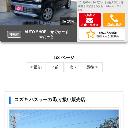
2014(H26) |
10.7万km |
検検R9/11 |
修
復無 |
法定含 |
保証付・24ヶ月・20千
km
＼無料／
20枚
店舗に電話
在庫・見積り
AUTO SHOP せでゅ〜す
お気に入り追加
沖縄市
☆お〜と
現在
7
人が追加済
1/3 ページ
最初
前
次
最後
スズキ ハスラーの 取り扱い販売店