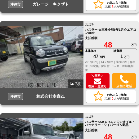
お気に入り追加
ガレージ キクザト
沖縄市
現在
6
人が追加済
スズキ
ハスラー ☆車検令和9年1月☆エアコ
ンok☆
支払総額
48
万円
本体価格
諸費用
47
1
万円
万円
2016(H28) |
14.7万km |
検検R9/1 |
修復
有 |
法定無 |
保証付・1ヶ月・距離無制
限
＼無料／
7枚
店舗に電話
在庫・見積り
お気に入り追加
株式会社幸喜21
沖縄市
現在
0
人が追加済
スズキ
ハスラー 660 G ●エンジンオイル・
バッテリー・ワイパーゴム新品
支払総額
48
万円