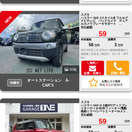
スズキ
NEW
ハスラー 660 JスタイルⅢ フルセグ
ナビテレビ バックカメラ デュア
ルカメラブレーキサポート
Bluetooth ETC
支払総額
59
万円
本体価格
諸費用
56
3
万円
万円
2017(H29) |
11.6万km |
検車検整備付 |
修復無 |
法定含 |
保証付・12ヶ月・20千
km
＼無料／
30枚
店舗に電話
在庫・見積り
オートステーション A-
お気に入り追加
沖縄市
CAR`S
現在
2
人が追加済
スズキ
ハスラー 660 G 5速MT/ディスプレ
イオーディオ/社外ツィーター/電動
格納ミラー/シートヒーター/Aストッ
プ
支払総額
59
万円
本体価格
諸費用