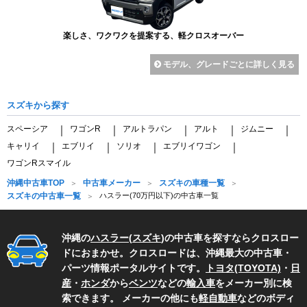
楽しさ、ワクワクを提案する、軽クロスオーバー
モデル、グレードごとに詳しく見る
スズキから探す
スペーシア
ワゴンR
アルトラパン
アルト
ジムニー
｜
｜
｜
｜
｜
キャリイ
エブリイ
ソリオ
エブリイワゴン
｜
｜
｜
｜
ワゴンRスマイル
沖縄中古車TOP
中古車メーカー
スズキの車種一覧
スズキの中古車一覧
ハスラー(70万円以下)の中古車一覧
沖縄の
ハスラー
(
スズキ
)の中古車を探すならクロスロー
ドにおまかせ。クロスロードは、沖縄最大の中古車・
パーツ情報ポータルサイトです。
トヨタ(TOYOTA)
・
日
産
・
ホンダ
から
ベンツ
などの
輸入車
をメーカー別に検
索できます。 メーカーの他にも
軽自動車
などのボディ