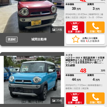
本体価格
諸費用
39
3
万円
万円
2014(H26) |
10.6万km |
検検R9/11 |
修
復無 |
法定含 |
保証付・3ヶ月・3千km
＼無料／
14枚
店舗に電話
在庫・見積り
お気に入り追加
城間自動車
西原町
現在
3
人が追加済
スズキ
ハスラー 660 X 委託販売車！※現車
確認場所はうるま市宮里のセブンイ
レブンうるま宮里店向かい側にござ
います。
支払総額
48
万円
本体価格
諸費用
44
4
万円
万円
2015(H27) |
7.5万km |
検車検整備付 |
修復無 |
法定含 |
保証無
＼無料／
35枚
店舗に電話
在庫・見積り