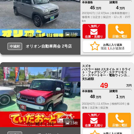
本体価格
諸費用
45
4
万円
万円
2015(H27) |
12.9万km |
検車検整備付 |
修復有 |
法定含 |
保証付・12ヶ月・15千
km
＼無料／
33枚
店舗に電話
在庫・見積り
お気に入り追加
オリオン自動車商会 2号店
中城村
現在
1
人が追加済
スズキ
ハスラー 660 Jスタイル ＨＩＤライ
ト・フォグランプ・ステアリモコ
ン・スマートキー・電格ウィンカー
ミラー・Sエネチャージ
支払総額
49
万円
本体価格
諸費用
48
1
万円
万円
2015(H27) |
11.6万km |
検検R10/6 |
修
復無 |
法定無 |
保証無
＼無料／
23枚
店舗に電話
在庫・見積り
お気に入り追加