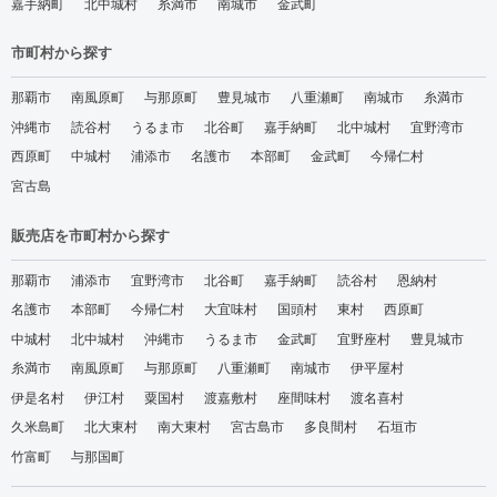
嘉手納町
北中城村
糸満市
南城市
金武町
市町村から探す
那覇市
南風原町
与那原町
豊見城市
八重瀬町
南城市
糸満市
沖縄市
読谷村
うるま市
北谷町
嘉手納町
北中城村
宜野湾市
西原町
中城村
浦添市
名護市
本部町
金武町
今帰仁村
宮古島
販売店を市町村から探す
那覇市
浦添市
宜野湾市
北谷町
嘉手納町
読谷村
恩納村
名護市
本部町
今帰仁村
大宜味村
国頭村
東村
西原町
中城村
北中城村
沖縄市
うるま市
金武町
宜野座村
豊見城市
糸満市
南風原町
与那原町
八重瀬町
南城市
伊平屋村
伊是名村
伊江村
粟国村
渡嘉敷村
座間味村
渡名喜村
久米島町
北大東村
南大東村
宮古島市
多良間村
石垣市
竹富町
与那国町