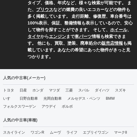
タイプ、価格、年式など、様々な検索が可能です。 ま
た、
プリウス
などの燃費の良いエコカーなどの物件も
多く掲載しています。 走行距離、修復歴、車台番号は
100%表示、保証、整備情報も表示しているので、安心
して物件を探すことができます。 そして、
ホイール
、
タイヤ
から
エンジン
まで
車パーツ
情報も検索できま
す。 他にも、買取、塗装、廃車処分の
販売店情報
も掲
載しています。あなたの希望にあった物件がきっと見
つかります。
人気の中古車(メーカー)
トヨタ
日産
ホンダ
マツダ
三菱
スバル
ダイハツ
スズキ
いすゞ
日野自動車
光岡自動車
メルセデス・ベンツ
BMW
フォルクスワーゲン
アウデイ
ボルボ
人気の中古車(車種)
スカイライン
ワゴンR
ムーヴ
ライフ
エブリイワゴン
マークII