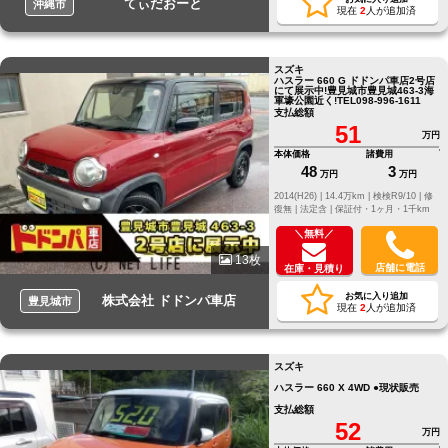
てぃだおーと
沖縄市
現在
2
人が追加済
スズキ
ハスラー 660 G ドドンパ車店2号店
にて展示中!豊見城市豊見城463‐3海
軍壕公園近く!TEL098-996-1611
支払総額
51
万円
本体価格
諸費用
48
3
万円
万円
2014(H26) |
14.4万km |
検検R9/10 |
修
復無 |
法定含 |
保証付・1ヶ月・1千km
＼無料／
13枚
店舗に電話
在庫・見積り
お気に入り追加
株式会社 ドドンパ車店
豊見城市
現在
2
人が追加済
スズキ
ハスラー 660 X 4WD ●現状販売
支払総額
52
万円