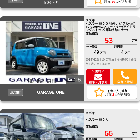
☆お〜と
現在
20
人が追加済
スズキ
ハスラー 660 G 社外ナビ/フルセグ
TV/CD/DVD/スマートキー/アイドリ
ングストップ/電動格納ミラー/
支払総額
53
万円
本体価格
諸費用
49
4
万円
万円
2014(H26) |
10.9万km |
検検R9/6 |
修復
無 |
法定無 |
保証無
＼無料／
42枚
店舗に電話
在庫・見積り
お気に入り追加
GARAGE ONE
北谷町
現在
2
人が追加済
スズキ
ハスラー 660 A
支払総額
55
万円
本体価格
諸費用