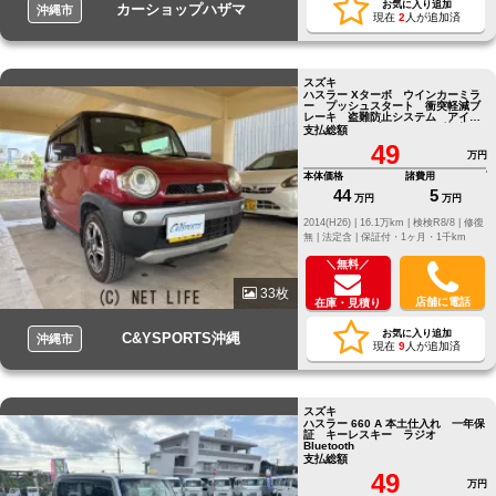
お気に入り追加
カーショップハザマ
沖縄市
現在
2
人が追加済
スズキ
ハスラー Xターボ ウインカーミラ
ー プッシュスタート 衝突軽減ブ
レーキ 盗難防止システム アイド
リングストップ Bluetooth接続
支払総額
ナビ シートヒーター
49
万円
本体価格
諸費用
44
5
万円
万円
2014(H26) |
16.1万km |
検検R8/8 |
修復
無 |
法定含 |
保証付・1ヶ月・1千km
＼無料／
33枚
店舗に電話
在庫・見積り
お気に入り追加
C&YSPORTS沖縄
沖縄市
現在
9
人が追加済
スズキ
ハスラー 660 A 本土仕入れ 一年保
証 キーレスキー ラジオ
Bluetooth
支払総額
49
万円