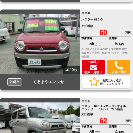
スズキ
ハスラー 660 G
支払総額
60
万円
本体価格
諸費用
55
5
万円
万円
2016(H28) |
11.4万km |
検車検整備付 |
修復無 |
法定含 |
保証付・3ヶ月・距離
無制限
＼無料／
10枚
店舗に電話
在庫・見積り
お気に入り追加
くるまやエレッセ
沖縄市
現在
2
人が追加済
スズキ
ハスラー 660 A ●エンジンオイル・
バッテリー・ワイパーゴム新品
支払総額
62
万円
本体価格
諸費用
58
4
万円
万円