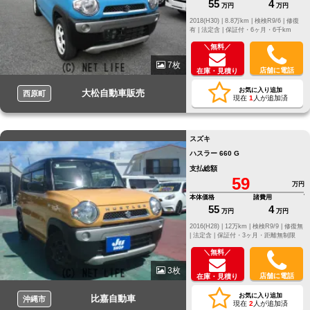
55
4
万円
万円
2018(H30) |
8.8万km |
検検R9/6 |
修復
有 |
法定含 |
保証付・6ヶ月・6千km
＼無料／
7枚
店舗に電話
在庫・見積り
お気に入り追加
大松自動車販売
西原町
現在
1
人が追加済
スズキ
ハスラー 660 G
支払総額
59
万円
本体価格
諸費用
55
4
万円
万円
2016(H28) |
12万km |
検検R9/9 |
修復無
|
法定含 |
保証付・3ヶ月・距離無制限
＼無料／
3枚
店舗に電話
在庫・見積り
お気に入り追加
比嘉自動車
沖縄市
現在
2
人が追加済