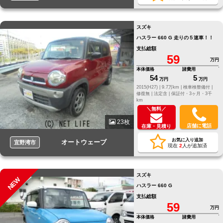
スズキ
ハスラー 660 G 走りの５速車！！
支払総額
59
万円
本体価格
諸費用
54
5
万円
万円
2015(H27) |
9.7万km |
検車検整備付 |
修復無 |
法定含 |
保証付・3ヶ月・3千
km
＼無料／
23枚
店舗に電話
在庫・見積り
お気に入り追加
オートウェーブ
宜野湾市
現在
2
人が追加済
スズキ
NEW
ハスラー 660 G
支払総額
59
万円
本体価格
諸費用