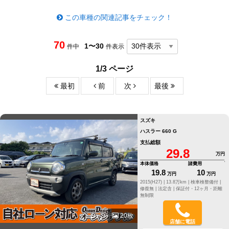
この車種の関連記事をチェック！
70
1〜30
件中
件表示
1/3 ページ
最初
前
次
最後
スズキ
ハスラー 660 G
支払総額
29.8
万円
本体価格
諸費用
19.8
10
万円
万円
2015(H27) |
13.8万km |
検車検整備付 |
修復無 |
法定含 |
保証付・12ヶ月・距離
無制限
20枚
店舗に電話