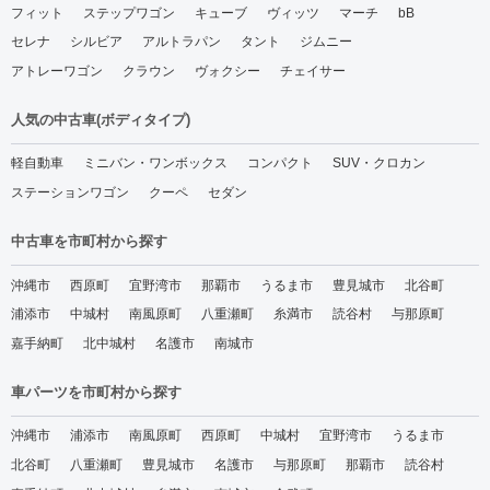
フィット
ステップワゴン
キューブ
ヴィッツ
マーチ
bB
セレナ
シルビア
アルトラパン
タント
ジムニー
アトレーワゴン
クラウン
ヴォクシー
チェイサー
人気の中古車(ボディタイプ)
軽自動車
ミニバン・ワンボックス
コンパクト
SUV・クロカン
ステーションワゴン
クーペ
セダン
中古車を市町村から探す
沖縄市
西原町
宜野湾市
那覇市
うるま市
豊見城市
北谷町
浦添市
中城村
南風原町
八重瀬町
糸満市
読谷村
与那原町
嘉手納町
北中城村
名護市
南城市
車パーツを市町村から探す
沖縄市
浦添市
南風原町
西原町
中城村
宜野湾市
うるま市
北谷町
八重瀬町
豊見城市
名護市
与那原町
那覇市
読谷村