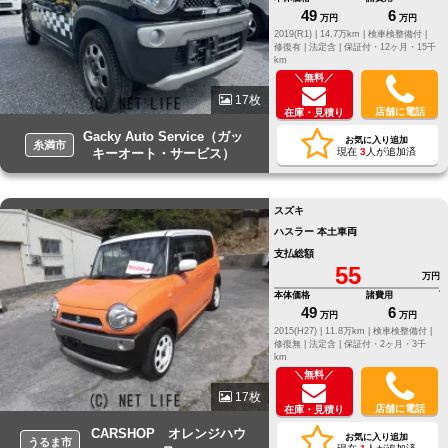
49
6
万円
万円
2019(R1) |
14.7万km |
検車検整備付 |
修復有 |
法定含 |
保証付・12ヶ月・15千
km
＼無料／
17枚
店舗に電話
在庫・見積り
Gacky Auto Service（ガッ
お気に入り追加
糸満市
キーオート・サービス）
現在
3
人が追加済
スズキ
ハスラー 本土車両
支払総額
55
万円
本体価格
諸費用
49
6
万円
万円
2015(H27) |
11.8万km |
検車検整備付 |
修復無 |
法定含 |
保証付・2ヶ月・3千
km
＼無料／
17枚
店舗に電話
在庫・見積り
CARSHOP オレンジハウ
お気に入り追加
うるま市