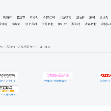
恩納村
名護市
本部町
今帰仁村
大宜味村
国頭村
東村
西原町
重瀬町
南城市
伊平屋村
伊是名村
伊江村
粟国村
渡嘉敷村
座間味
・高知の中古車情報サイト Mjnet.jp
作のことなら！
沖縄の不動産情報サイト
沖縄のバ
イクル情報サイト