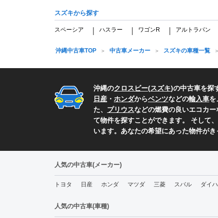
スズキから探す
スペーシア
ハスラー
ワゴンR
アルトラパン
｜
｜
｜
沖縄中古車TOP
中古車メーカー
スズキの車種一覧
沖縄の
クロスビー
(
スズキ
)の中古車を探
日産
・
ホンダ
から
ベンツ
などの
輸入車
を
た、
プリウス
などの燃費の良いエコカー
て物件を探すことができます。 そして、
います。あなたの希望にあった物件がき
人気の中古車(メーカー)
トヨタ
日産
ホンダ
マツダ
三菱
スバル
ダイハ
人気の中古車(車種)