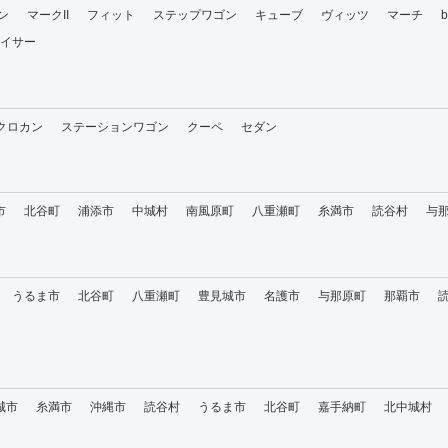
ン
マークII
フィット
ステップワゴン
キューブ
ヴィッツ
マーチ
イサー
・クロカン
ステーションワゴン
クーペ
セダン
市
北谷町
浦添市
中城村
南風原町
八重瀬町
糸満市
読谷村
与
うるま市
北谷町
八重瀬町
豊見城市
名護市
与那原町
那覇市
城市
糸満市
沖縄市
読谷村
うるま市
北谷町
嘉手納町
北中城村