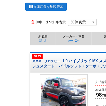
在庫店舗を地図表示
1
件中
1〜1
件表示
新着順
メーカー・車名
新
|
古
A〜
|
Z〜
NEW
1.0 ハイブリッド MX
スズキ
クロスビー
シュスタート・パドルシフト・ターボ・ア
支払総
本体価
98
万