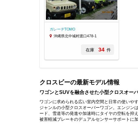
ガレーヂTOMO
沖縄県北中城村渡口478-1
34
在庫
件
Item
1
of
クロスビーの最新モデル情報
1
ワゴンとSUVを融合させた小型クロスオー
ワゴンに求められる広い室内空間と日常の使いやす
ジャンルの小型クロスオーバーワゴン。エンジンは
ード、雪道等の発進や加速時にタイヤの空転を抑
被害軽減ブレーキのデュアルセンサーサポートに加