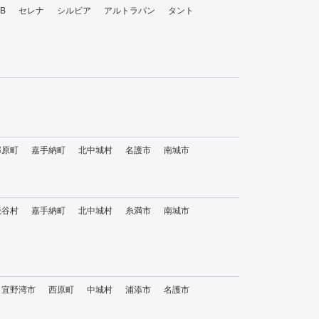
bB
セレナ
シルビア
アルトラパン
タント
那原町
嘉手納町
北中城村
名護市
南城市
読谷村
嘉手納町
北中城村
糸満市
南城市
宜野湾市
西原町
中城村
浦添市
名護市