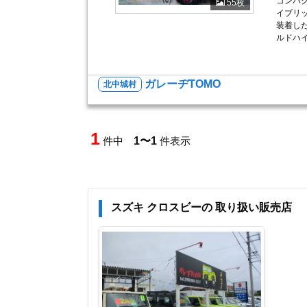
コンパク
55枚
イブリ
装着し
ルドハイ
ガレーヂTOMO
北中城村
1
件中
1〜1
件表示
スズキ クロスビーの 取り扱い販売店