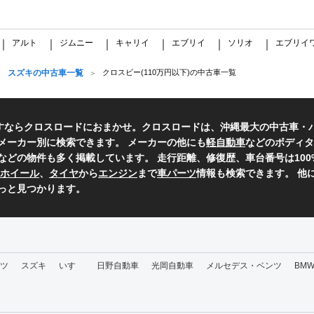
アルト
ジムニー
キャリイ
エブリイ
ソリオ
エブリイ
｜
｜
｜
｜
｜
｜
スズキの中古車一覧
クロスビー(110万円以下)の中古車一覧
すならクロスロードにおまかせ。クロスロードは、沖縄最大の中古車・
メーカー別に検索できます。 メーカーの他にも
軽自動車
などのボディタ
などの物件も多く掲載しています。 走行距離、修復歴、車台番号は10
ホイール
、
タイヤ
から
エンジン
まで
車パーツ
情報も検索できます。 他
っと見つかります。
ツ
スズキ
いすゞ
日野自動車
光岡自動車
メルセデス・ベンツ
BM