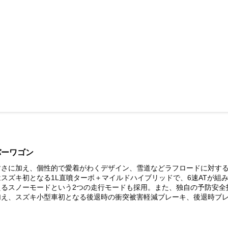
バーワゴン
さに加え、個性的で愛着がわくデザイン、雪道などラフロードに対する
スズキ初となる1L直噴ターボ＋マイルドハイブリッドで、6速ATが組
えるスノーモードという2つの走行モードも採用。また、独自の予防安全
え、スズキ小型車初となる後退時の衝突被害軽減ブレーキ、後退時ブレーキ