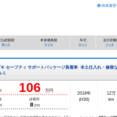
検索履歴
支払総額順
本体価格順
年式
走行距離
安
|
高
安
|
高
新
|
古
少
|
多
 スズキ セーフティ サポートパッケージ装着車
本土仕入れ・修復
ルミ
106
万円
額
2018年
12万
格
諸費用
(H30)
km
8
円
万円