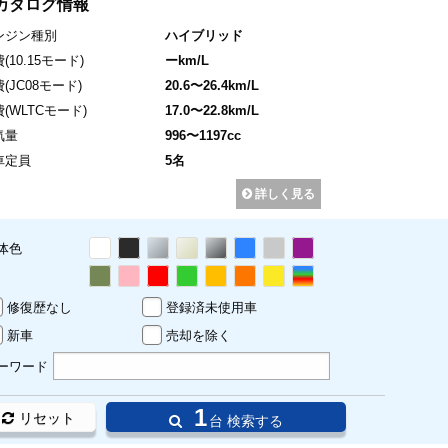
カタログ情報
ンジン種別
ハイブリッド
費
(10.15モード)
ーkm/L
費
(JC08モード)
20.6〜26.4km/L
費
(WLTCモード)
17.0〜22.8km/L
気量
996〜1197cc
車定員
5名
詳しく見る
体色
修復歴なし
登録済未使用車
新車
売却を除く
ーワード
1
リセット
台 検索する