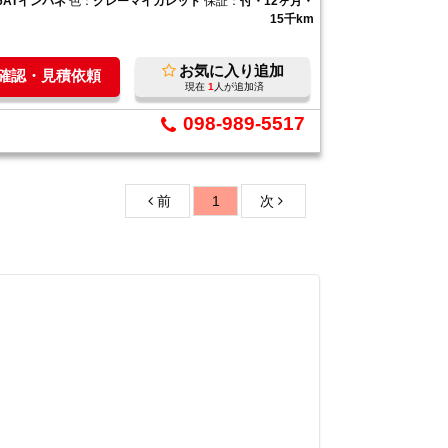
6ATインパネ
色：
グレーマイカレッド
保証：
付・12ヶ月・
15千km
お気に入り追加
庫確認・見積依頼
現在
1
人が追加済
098-989-5517
前
1
次