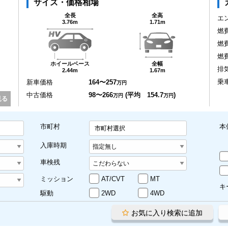
サイズ・価格相場
全長
全高
エ
3.76m
1.71m
燃
燃
燃
ホイールベース
全幅
排
2.44m
1.67m
乗
新車価格
164〜257
万円
中古価格
98〜266
(平均 154.7
)
万円
万円
見る
市町村
本
市町村選択
入庫時期
車検残
ミッション
AT/CVT
MT
キ
駆動
2WD
4WD
お気に入り検索に追加