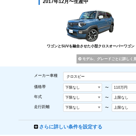
2017年12月〜生産中
ワゴンとSUVを融合させた小型クロスオーバーワゴン
モデル、グレードごとに詳しく
メーカー車種
クロスビー
価格帯
〜
年式
〜
走行距離
〜
さらに詳しい条件を設定する