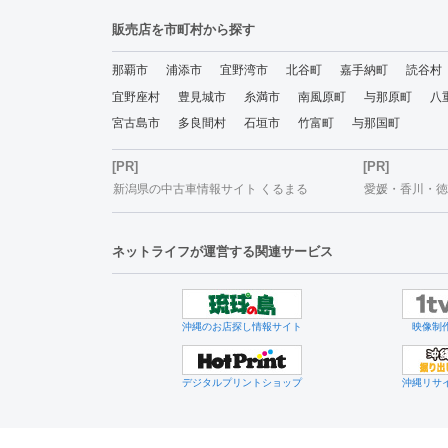
販売店を市町村から探す
那覇市
浦添市
宜野湾市
北谷町
嘉手納町
読谷村
宜野座村
豊見城市
糸満市
南風原町
与那原町
八
宮古島市
多良間村
石垣市
竹富町
与那国町
[PR]
[PR]
新潟県の中古車情報サイト くるまる
愛媛・香川・徳島
ネットライフが運営する関連サービス
沖縄のお店探し情報サイト
映像制
デジタルプリントショップ
沖縄リサ