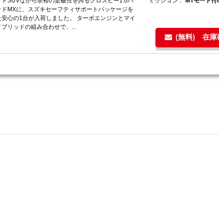
トSUVながら余裕の走破性を誇るクロスビー1.0ハ
ミッション：
MTモード付
ッドMXに、スズキセーフティサポートパッケージを
た安心の1台が入荷しました。 ターボエンジンとマイ
ブリッドの組み合わせで、...
(無料) 在