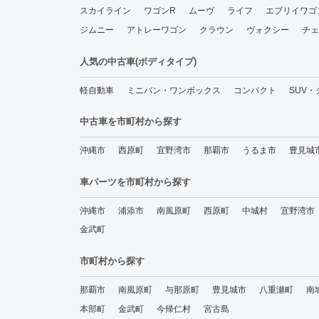
スカイライン
ワゴンR
ムーヴ
ライフ
エブリイワゴ
ジムニー
アトレーワゴン
クラウン
ヴォクシー
チェ
人気の中古車(ボディタイプ)
軽自動車
ミニバン・ワンボックス
コンパクト
SUV
中古車を市町村から探す
沖縄市
西原町
宜野湾市
那覇市
うるま市
豊見城
車パーツを市町村から探す
沖縄市
浦添市
南風原町
西原町
中城村
宜野湾市
金武町
市町村から探す
那覇市
南風原町
与那原町
豊見城市
八重瀬町
南
本部町
金武町
今帰仁村
宮古島