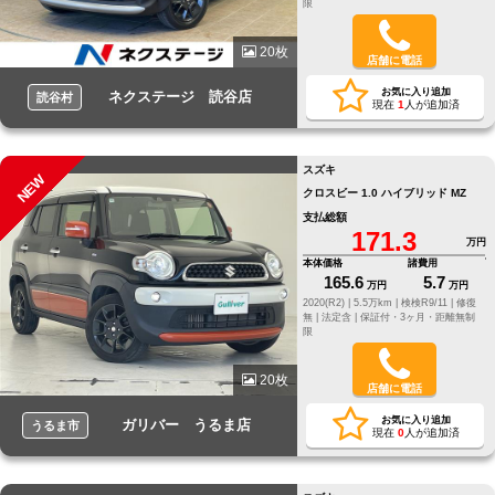
限
20枚
店舗に電話
お気に入り追加
ネクステージ 読谷店
読谷村
現在
1
人が追加済
スズキ
NEW
クロスビー 1.0 ハイブリッド MZ
支払総額
171.3
万円
本体価格
諸費用
165.6
5.7
万円
万円
2020(R2) |
5.5万km |
検検R9/11 |
修復
無 |
法定含 |
保証付・3ヶ月・距離無制
限
20枚
店舗に電話
お気に入り追加
ガリバー うるま店
うるま市
現在
0
人が追加済