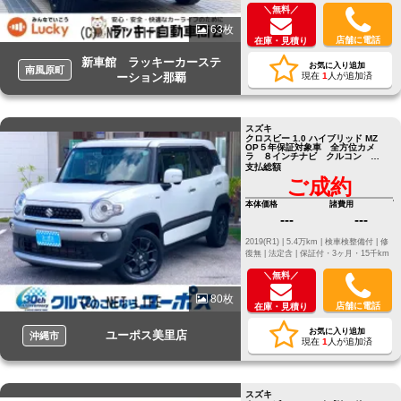
＼無料／
63枚
店舗に電話
在庫・見積り
新車館 ラッキーカーステ
お気に入り追加
南風原町
ーション那覇
現在
1
人が追加済
スズキ
クロスビー 1.0 ハイブリッド MZ
OP５年保証対象車 全方位カメ
ラ ８インチナビ クルコン
ETC LEDヘッドライト オートラ
支払総額
イト
ご成約
本体価格
諸費用
---
---
2019(R1) |
5.4万km |
検車検整備付 |
修
復無 |
法定含 |
保証付・3ヶ月・15千km
＼無料／
80枚
店舗に電話
在庫・見積り
お気に入り追加
ユーポス美里店
沖縄市
現在
1
人が追加済
スズキ