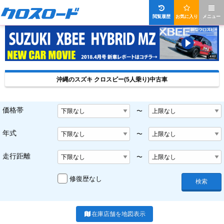
閲覧履歴
お気に入り
メニュー
沖縄のスズキ クロスビー(5人乗り)中古車
価格帯
〜
年式
〜
走行距離
〜
修復歴なし
検索
在庫店舗を地図表示