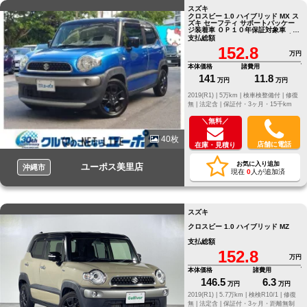
スズキ
クロスビー 1.0 ハイブリッド MX ス
ズキ セーフティ サポートパッケー
ジ装着車 ＯＰ１０年保証対象車 ツ
ートンカラー スズキレーダーブレ
支払総額
ーキ コーナーセンサー ドライブ
152.8
レコーダ
万円
本体価格
諸費用
141
11.8
万円
万円
2019(R1) |
5万km |
検車検整備付 |
修復
無 |
法定含 |
保証付・3ヶ月・15千km
＼無料／
40枚
店舗に電話
在庫・見積り
お気に入り追加
ユーポス美里店
沖縄市
現在
0
人が追加済
スズキ
クロスビー 1.0 ハイブリッド MZ
支払総額
152.8
万円
本体価格
諸費用
146.5
6.3
万円
万円
2019(R1) |
5.7万km |
検検R10/1 |
修復
無 |
法定含 |
保証付・3ヶ月・距離無制