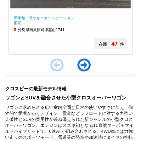
新車館 ラッキーカーステーション
那覇
沖縄県南風原町津嘉山1741
47
在庫
件
Item
1
クロスビーの最新モデル情報
of
4
ワゴンとSUVを融合させた小型クロスオーバーワゴン
ワゴンに求められる広い室内空間と日常の使いやすさに加え、個
性的で愛着がわくデザイン、雪道などラフロードに対する力強い
走破性とSUVの実用性が兼ね備えられた新ジャンルの小型クロス
オーバーワゴン。エンジンはスズキ初となる1L直噴ターボ＋マイ
ルドハイブリッドで、6速ATが組み合わされる。4WD車には力強
い走りのスポーツモード、雪道等の発進や加速時にタイヤの空転