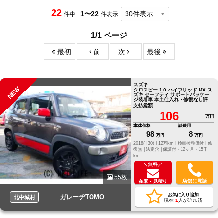
22
1〜22
件中
件表示
1/1 ページ
最初
前
次
最後
スズキ
NEW
クロスビー 1.0 ハイブリッド MX ス
ズキ セーフティ サポートパッケー
ジ装着車 本土仕入れ・修復なし評価
4・ディスプレイオーディオ・プッ
支払総額
シュスタート・パドルシフト・ター
106
ボ・アルミ
万円
本体価格
諸費用
98
8
万円
万円
2018(H30) |
12万km |
検車検整備付 |
修
復無 |
法定含 |
保証付・12ヶ月・15千
km
＼無料／
55枚
店舗に電話
在庫・見積り
お気に入り追加
ガレーヂTOMO
北中城村
現在
1
人が追加済