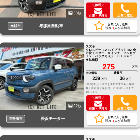
＼無料／
33枚
店舗に電話
在庫・見積り
お気に入り追加
与那原自動車
南城市
現在
1
人が追加済
スズキ
クロスビー 1.2 ハイブリッド MZ 全
方位モニター ９インチ フルセグ
ＴＶ バックカメラ Ｂｌｕｅｔｏ
ｏｔｈ ドライブレコーダー ＥＴ
支払総額
Ｃ
275
万円
本体価格
諸費用
239
36
万円
万円
2025(R7) |
13km |
検新車未登録 |
修復
無 |
法定含 |
保証付・2030年12月まで・
100千km
＼無料／
32枚
店舗に電話
在庫・見積り
お気に入り追加
長浜モーター
宜野湾市
現在
1
人が追加済
スズキ