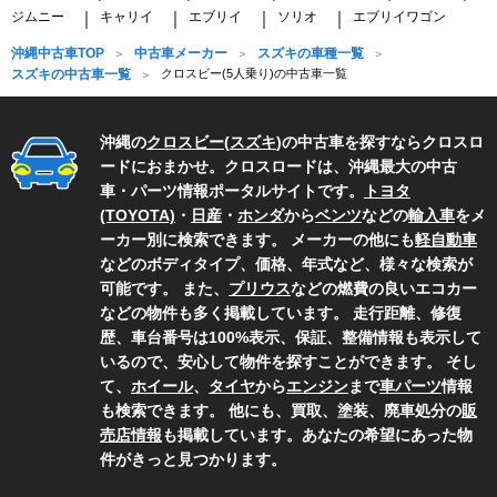
ジムニー
キャリイ
エブリイ
ソリオ
エブリイワゴン
｜
｜
｜
｜
沖縄中古車TOP
中古車メーカー
スズキの車種一覧
スズキの中古車一覧
クロスビー(5人乗り)の中古車一覧
沖縄の
クロスビー
(
スズキ
)の中古車を探すならクロスロ
ードにおまかせ。クロスロードは、沖縄最大の中古
車・パーツ情報ポータルサイトです。
トヨタ
(TOYOTA)
・
日産
・
ホンダ
から
ベンツ
などの
輸入車
をメ
ーカー別に検索できます。 メーカーの他にも
軽自動車
などのボディタイプ、価格、年式など、様々な検索が
可能です。 また、
プリウス
などの燃費の良いエコカー
などの物件も多く掲載しています。 走行距離、修復
歴、車台番号は100%表示、保証、整備情報も表示して
いるので、安心して物件を探すことができます。 そし
て、
ホイール
、
タイヤ
から
エンジン
まで
車パーツ
情報
も検索できます。 他にも、買取、塗装、廃車処分の
販
売店情報
も掲載しています。あなたの希望にあった物
件がきっと見つかります。