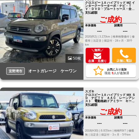
クロスビー 1.0 ハイブリッド MZ イ
ンタークーラーターボ・ナビ・Ｔ
Ｖ・ＤＶＤ・ブルートゥース・全方
位アラウンドビューカメラ
支払総額
ご成約
本体価格
諸費用
---
---
2020(R2) |
3.2万km |
検車検整備付 |
修
復有 |
法定含 |
保証付・24ヶ月・30千
km
＼無料／
50枚
店舗に電話
在庫・見積り
お気に入り追加
オートガレージ ケーワン
宜野湾市
現在
5
人が追加済
スズキ
クロスビー 1.0 ハイブリッド MX Ｓ
Ｄ ナビＴＶ ＡＡＣ レーンアシ
スト 電動格納ドアミラー キーレ
ススタートシステム フルセグ視聴
支払総額
可
ご成約
本体価格
諸費用
---
---
2018(H30) |
6.9万km |
検検R9/7 |
修復
無 |
法定含 |
保証付・3ヶ月・5千km