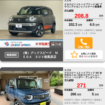
スズキ
クロスビー 1.0 ハイブリッド MZ ブ
ラウンアクセントパッケージ装着車
支払総額
208.8
万円
本体価格
諸費用
202.3
6.5
万円
万円
2024(R6) |
0.9万km |
検検R9/3 |
修復無
|
法定含 |
保証付・1ヶ月・1千km
20枚
店舗に電話
（株）グッドスピード Ｍ
お気に入り追加
南風原町
ＥＧＡ ＳＵＶ南風原店
現在
0
人が追加済
スズキ
クロスビー 1.2 ハイブリッド MZ 全
方位モニター付きナビゲーション・
マット・バイザー・アンダーコー
ト・コーティング
支払総額
271
万円
本体価格
諸費用
266
5
万円
万円
2025(R7) |
99km |
検検R9/12 |
修復無 |
法定含 |
保証付・3ヶ月・3千km