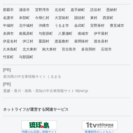
那覇市
浦添市
宜野湾市
北谷町
嘉手納町
読谷村
恩納村
名護市
本部町
今帰仁村
大宜味村
国頭村
東村
西原町
中城村
北中城村
沖縄市
うるま市
金武町
宜野座村
豊見城市
糸満市
南風原町
与那原町
八重瀬町
南城市
伊平屋村
伊是名村
伊江村
粟国村
渡嘉敷村
座間味村
渡名喜村
久米島町
北大東村
南大東村
宮古島市
多良間村
石垣市
竹富町
与那国町
[PR]
新潟県の中古車情報サイト くるまる
[PR]
愛媛・香川・徳島・高知の中古車情報サイト Mjnet.jp
ネットライフが運営する関連サービス
沖縄のお店探し情報サイト
映像制作のことなら！