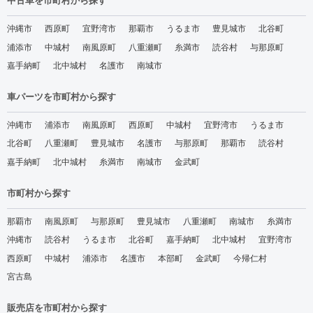
中古車を市町村から探す
沖縄市
西原町
宜野湾市
那覇市
うるま市
豊見城市
北谷町
浦添市
中城村
南風原町
八重瀬町
糸満市
読谷村
与那原町
嘉手納町
北中城村
名護市
南城市
車パーツを市町村から探す
沖縄市
浦添市
南風原町
西原町
中城村
宜野湾市
うるま市
北谷町
八重瀬町
豊見城市
名護市
与那原町
那覇市
読谷村
嘉手納町
北中城村
糸満市
南城市
金武町
市町村から探す
那覇市
南風原町
与那原町
豊見城市
八重瀬町
南城市
糸満市
沖縄市
読谷村
うるま市
北谷町
嘉手納町
北中城村
宜野湾市
西原町
中城村
浦添市
名護市
本部町
金武町
今帰仁村
宮古島
販売店を市町村から探す