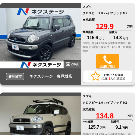
スズキ
クロスビー 1.0 ハイブリッド MX
支払総額
129.9
万円
本体価格
諸費用
115.6
14.3
万円
万円
2019(R1) |
4.4万km |
検車検整備付 |
修
復無 |
法定含 |
保証付・12ヶ月・距離無
制限
20枚
店舗に電話
お気に入り追加
ネクステージ 豊見城店
豊見城市
現在
1
人が追加済
スズキ
クロスビー 1.0 ハイブリッド MZ
支払総額
134.8
万円
本体価格
諸費用
125.7
9.1
万円
万円
2019(R1) |
4.7万km |
検車検整備付 |
修