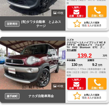
限
＼無料／
49枚
店舗に電話
在庫・見積り
(有)タワタ自動車 とよみス
お気に入り追加
宜野湾市
テージ
現在
1
人が追加済
スズキ
クロスビー 1.0 ハイブリッド MZ ８
ｲﾝﾁナビ 全方位カメラ フルセグ
TV DVD Bluetooh ETC クリ
アランスソナー
支払総額
139.2
万円
本体価格
諸費用
130
9.2
万円
万円
2019(R1) |
7.7万km |
検車検整備付 |
修
復無 |
法定含 |
保証付・24ヶ月・距離無
制限
＼無料／
40枚
店舗に電話
在庫・見積り
お気に入り追加
ナカダ自動車商会
嘉手納町
現在
2
人が追加済