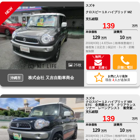
スズキ
NEW
クロスビー 1.0 ハイブリッド MZ
支払総額
139
万円
本体価格
諸費用
129
10
万円
万円
2018(H30) |
4.8万km |
検車検整備付 |
修復無 |
法定含 |
保証付・3ヶ月・距離
無制限
＼無料／
26枚
店舗に電話
在庫・見積り
お気に入り追加
株式会社 又吉自動車商会
沖縄市
現在
2
人が追加済
スズキ
クロスビー 1.2 ハイブリッド MX
ETC 全周囲カメラ クリアランス
ソナー レーンアシスト 衝突被害
軽減システム ナビ TV
支払総額
139
万円
本体価格
諸費用
129
10
万円
万円
2018(H30) |
6.2万km |
検検R9/8 |
修復
無 |
法定含 |
保証付・24ヶ月・距離無制