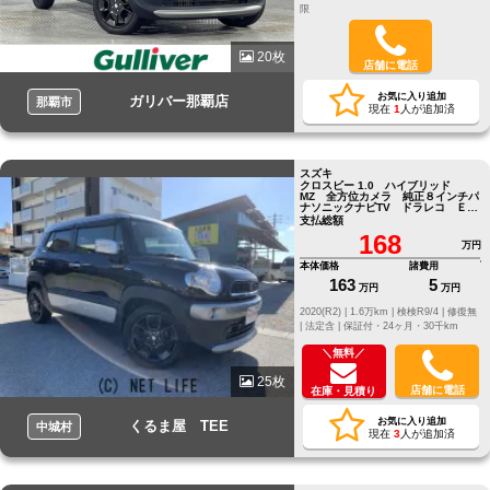
限
20枚
店舗に電話
お気に入り追加
ガリバー那覇店
那覇市
現在
1
人が追加済
スズキ
クロスビー 1.0 ハイブリッド
MZ 全方位カメラ 純正８インチパ
ナソニックナビTV ドラレコ ＥＴ
Ｃ
支払総額
168
万円
本体価格
諸費用
163
5
万円
万円
2020(R2) |
1.6万km |
検検R9/4 |
修復無
|
法定含 |
保証付・24ヶ月・30千km
＼無料／
25枚
店舗に電話
在庫・見積り
お気に入り追加
くるま屋 TEE
中城村
現在
3
人が追加済