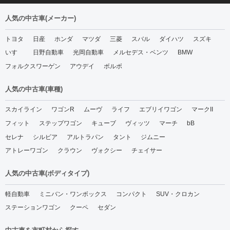
人気の中古車(メーカー)
トヨタ
日産
ホンダ
マツダ
三菱
スバル
ダイハツ
スズキ
いすゞ
日野自動車
光岡自動車
メルセデス・ベンツ
BMW
フォルクスワーゲン
アウデイ
ボルボ
人気の中古車(車種)
スカイライン
ワゴンR
ムーヴ
ライフ
エブリイワゴン
マークII
フィット
ステップワゴン
キューブ
ヴィッツ
マーチ
bB
セレナ
シルビア
アルトラパン
タント
ジムニー
アトレーワゴン
クラウン
ヴォクシー
チェイサー
人気の中古車(ボディタイプ)
軽自動車
ミニバン・ワンボックス
コンパクト
SUV・クロカン
ステーションワゴン
クーペ
セダン