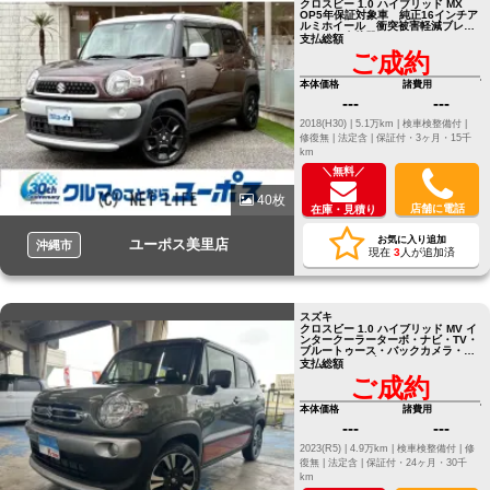
クロスビー 1.0 ハイブリッド MX
OP5年保証対象車 純正16インチア
ルミホイール 衝突被害軽減ブレー
キ ETC車載器 パドルシフト
支払総額
ご成約
本体価格
諸費用
---
---
2018(H30) |
5.1万km |
検車検整備付 |
修復無 |
法定含 |
保証付・3ヶ月・15千
km
＼無料／
40枚
店舗に電話
在庫・見積り
お気に入り追加
ユーポス美里店
沖縄市
現在
3
人が追加済
スズキ
クロスビー 1.0 ハイブリッド MV イ
ンタークーラーターボ・ナビ・TV・
ブルートゥース・バックカメラ・デ
ュアルカメラブレーキサポート
支払総額
ご成約
本体価格
諸費用
---
---
2023(R5) |
4.9万km |
検車検整備付 |
修
復無 |
法定含 |
保証付・24ヶ月・30千
km