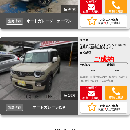
＼無料／
40枚
店舗に電話
在庫・見積り
お気に入り追加
オートガレージ ケーワン
宜野湾市
現在
3
人が追加済
スズキ
クロスビー 1.2 ハイブリッド MZ 沖
縄県内の販売に限ります。
支払総額
ご成約
本体価格
諸費用
---
---
2025(R7) |
検検R10/10 |
修復無 |
法定含
|
保証付・60ヶ月・100千km
＼無料／
18枚
店舗に電話
在庫・見積り
お気に入り追加
オートガレージISA
宜野湾市
現在
2
人が追加済