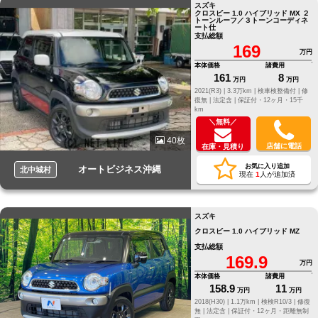
スズキ
クロスビー 1.0 ハイブリッド MX ２
トーンルーフ／３トーンコーディネ
ート仕
支払総額
169
万円
本体価格
諸費用
161
8
万円
万円
2021(R3) |
3.3万km |
検車検整備付 |
修
復無 |
法定含 |
保証付・12ヶ月・15千
km
＼無料／
40枚
店舗に電話
在庫・見積り
お気に入り追加
オートビジネス沖縄
北中城村
現在
1
人が追加済
スズキ
クロスビー 1.0 ハイブリッド MZ
支払総額
169.9
万円
本体価格
諸費用
158.9
11
万円
万円
2018(H30) |
1.1万km |
検検R10/3 |
修復
無 |
法定含 |
保証付・12ヶ月・距離無制