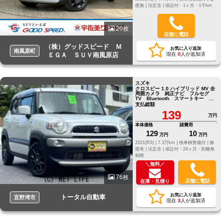
復無 |
法定含 |
保証付・1ヶ月・1千km
20枚
店舗に電話
（株）グッドスピード Ｍ
お気に入り追加
南風原町
ＥＧＡ ＳＵＶ南風原店
現在
0
人が追加済
スズキ
クロスビー 1.0 ハイブリッド MV 全
周囲カメラ 純正ナビ フルセグ
TV Bluetooth スマートキー パ
ドルシフト シートヒーター
支払総額
139
万円
本体価格
諸費用
129
10
万円
万円
2021(R3) |
7.3万km |
検車検整備付 |
修
復有 |
法定含 |
保証付・24ヶ月・距離無
制限
＼無料／
76枚
店舗に電話
在庫・見積り
お気に入り追加
トータル自動車
宜野湾市
現在
3
人が追加済