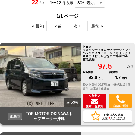
22
1〜22
件中
件表示
1/1 ページ
最初
前
次
最後
トヨタ
ヴォクシー 2.0 X ナビゲーション・
バックカメラ・ＥＴＣ・Ｂｌｕｅｔ
ｏｏｔｈ付！レンタカー車両の為、
６か月に一度点検済み
支払総額
97.5
万円
本体価格
諸費用
92.8
4.7
万円
万円
2014(H26) |
10.8万km |
検検R8/12 |
修
復有 |
法定含 |
保証無
＼無料／
53枚
店舗に電話
在庫・見積り
TOP MOTOR OKINAWAト
お気に入り追加
那覇市
ップモーター沖縄
現在
3
人が追加済