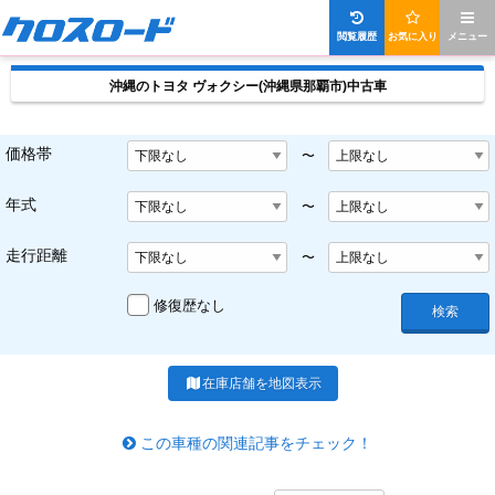
閲覧履歴
お気に入り
メニュー
沖縄のトヨタ ヴォクシー(沖縄県那覇市)中古車
価格帯
〜
年式
〜
走行距離
〜
修復歴なし
検索
在庫店舗を地図表示
この車種の関連記事をチェック！