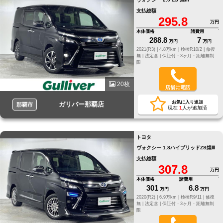
支払総額
295.8
万円
本体価格
諸費用
288.8
7
万円
万円
2021(R3) |
4.8万km |
検検R10/2 |
修復
無 |
法定含 |
保証付・3ヶ月・距離無制
限
20枚
店舗に電話
お気に入り追加
ガリバー那覇店
那覇市
現在
1
人が追加済
トヨタ
ヴォクシー 1.8ハイブリッドZS煌Ⅲ
支払総額
307.8
万円
本体価格
諸費用
301
6.8
万円
万円
2020(R2) |
6.9万km |
検検R9/11 |
修復
無 |
法定含 |
保証付・3ヶ月・距離無制
限