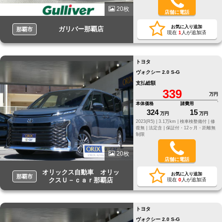
20枚
店舗に電話
お気に入り追加
ガリバー那覇店
那覇市
現在
1
人が追加済
トヨタ
ヴォクシー 2.0 S-G
支払総額
339
万円
本体価格
諸費用
324
15
万円
万円
2023(R5) |
3.1万km |
検車検整備付 |
修
復無 |
法定含 |
保証付・12ヶ月・距離無
制限
20枚
店舗に電話
オリックス自動車 オリッ
お気に入り追加
那覇市
クスＵ－ｃａｒ那覇店
現在
0
人が追加済
トヨタ
ヴォクシー 2.0 S-G