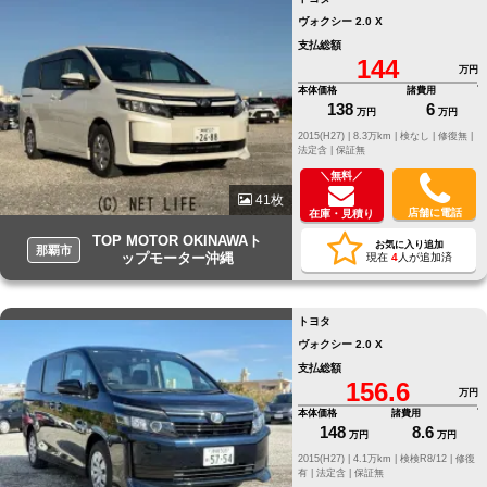
ヴォクシー 2.0 X
支払総額
144
万円
本体価格
諸費用
138
6
万円
万円
2015(H27) |
8.3万km |
検なし |
修復無 |
法定含 |
保証無
＼無料／
41枚
店舗に電話
在庫・見積り
TOP MOTOR OKINAWAト
お気に入り追加
那覇市
ップモーター沖縄
現在
4
人が追加済
トヨタ
ヴォクシー 2.0 X
支払総額
156.6
万円
本体価格
諸費用
148
8.6
万円
万円
2015(H27) |
4.1万km |
検検R8/12 |
修復
有 |
法定含 |
保証無