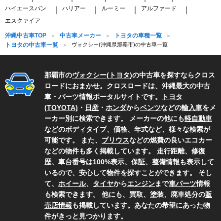
ハイエースバン
ハリアー
ルーミー
アルファード
｜
｜
｜
｜
エスクァイア
沖縄中古車TOP
中古車メーカー
トヨタの車種一覧
トヨタの中古車一覧
ヴォクシー(沖縄県那覇市)の中古車一覧
那覇市の
ヴォクシー
(
トヨタ
)の中古車を探すならクロス
ロードにおまかせ。クロスロードは、沖縄最大の中古
車・パーツ情報ポータルサイトです。
トヨタ
(TOYOTA)
・
日産
・
ホンダ
から
ベンツ
などの
輸入車
をメ
ーカー別に検索できます。 メーカーの他にも
軽自動車
などのボディタイプ、価格、年式など、様々な検索が
可能です。 また、
プリウス
などの燃費の良いエコカー
などの物件も多く掲載しています。 走行距離、修復
歴、車台番号は100%表示、保証、整備情報も表示して
いるので、安心して物件を探すことができます。 そし
て、
ホイール
、
タイヤ
から
エンジン
まで
車パーツ
情報
も検索できます。 他にも、買取、塗装、廃車処分の
販
売店情報
も掲載しています。あなたの希望にあった物
件がきっと見つかります。