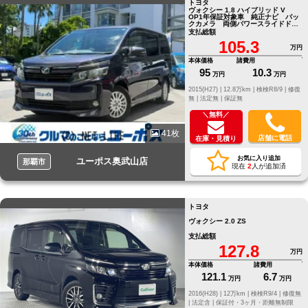
トヨタ
ヴォクシー 1.8 ハイブリッド V
OP1年保証対象車 純正ナビ バッ
クカメラ 両側パワースライドド
ア シートヒーター ETC
支払総額
105.3
万円
本体価格
諸費用
95
10.3
万円
万円
2015(H27) |
12.8万km |
検検R8/9 |
修復
無 |
法定無 |
保証無
＼無料／
41枚
店舗に電話
在庫・見積り
お気に入り追加
ユーポス奥武山店
那覇市
現在
2
人が追加済
トヨタ
ヴォクシー 2.0 ZS
支払総額
127.8
万円
本体価格
諸費用
121.1
6.7
万円
万円
2016(H28) |
12万km |
検検R9/4 |
修復無
|
法定含 |
保証付・3ヶ月・距離無制限