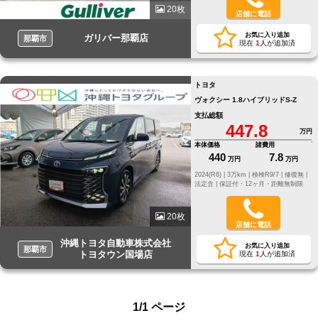
20枚
店舗に電話
お気に入り追加
ガリバー那覇店
那覇市
現在
1
人が追加済
トヨタ
ヴォクシー 1.8ハイブリッドS-Z
支払総額
447.8
万円
本体価格
諸費用
440
7.8
万円
万円
2024(R6) |
3万km |
検検R9/7 |
修復無 |
法定含 |
保証付・12ヶ月・距離無制限
20枚
店舗に電話
沖縄トヨタ自動車株式会社
お気に入り追加
那覇市
トヨタウン国場店
現在
1
人が追加済
1/1 ページ