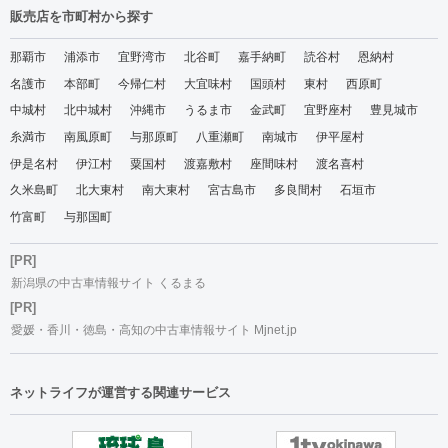
販売店を市町村から探す
那覇市
浦添市
宜野湾市
北谷町
嘉手納町
読谷村
恩納村
名護市
本部町
今帰仁村
大宜味村
国頭村
東村
西原町
中城村
北中城村
沖縄市
うるま市
金武町
宜野座村
豊見城市
糸満市
南風原町
与那原町
八重瀬町
南城市
伊平屋村
伊是名村
伊江村
粟国村
渡嘉敷村
座間味村
渡名喜村
久米島町
北大東村
南大東村
宮古島市
多良間村
石垣市
竹富町
与那国町
[PR]
新潟県の中古車情報サイト くるまる
[PR]
愛媛・香川・徳島・高知の中古車情報サイト Mjnet.jp
ネットライフが運営する関連サービス