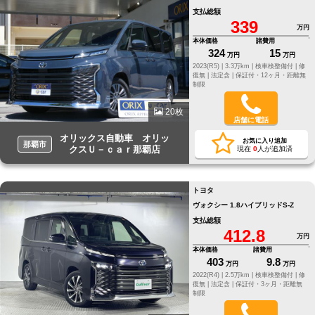
支払総額
339
万円
本体価格
諸費用
324
15
万円
万円
2023(R5) |
3.3万km |
検車検整備付 |
修
復無 |
法定含 |
保証付・12ヶ月・距離無
制限
20枚
店舗に電話
オリックス自動車 オリッ
お気に入り追加
那覇市
クスＵ－ｃａｒ那覇店
現在
0
人が追加済
トヨタ
ヴォクシー 1.8ハイブリッドS-Z
支払総額
412.8
万円
本体価格
諸費用
403
9.8
万円
万円
2022(R4) |
2.5万km |
検車検整備付 |
修
復無 |
法定含 |
保証付・3ヶ月・距離無
制限