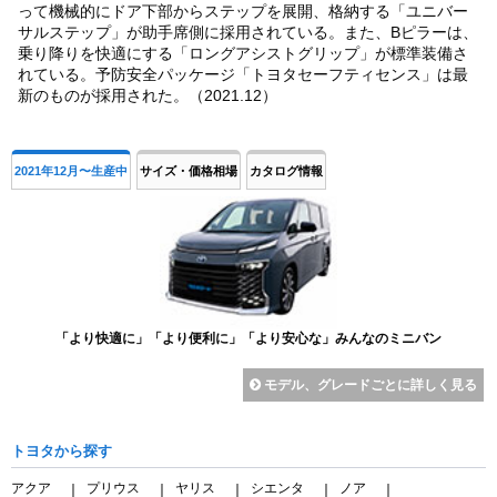
って機械的にドア下部からステップを展開、格納する「ユニバー
サルステップ」が助手席側に採用されている。また、Bピラーは、
乗り降りを快適にする「ロングアシストグリップ」が標準装備さ
れている。予防安全パッケージ「トヨタセーフティセンス」は最
新のものが採用された。（2021.12）
2021年12月〜生産中
サイズ・価格相場
カタログ情報
「より快適に」「より便利に」「より安心な」みんなのミニバン
モデル、グレードごとに詳しく見る
トヨタから探す
アクア
プリウス
ヤリス
シエンタ
ノア
｜
｜
｜
｜
｜