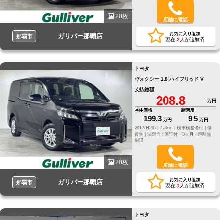
20枚
店舗に電話
お気に入り追加
ガリバー那覇店
那覇市
現在
2
人が追加済
トヨタ
ヴォクシー 1.8 ハイブリッド V
支払総額
208.8
万円
本体価格
諸費用
199.3
9.5
万円
万円
2017(H29) |
7万km |
検車検整備付 |
修
復無 |
法定含 |
保証付・3ヶ月・距離無
制限
20枚
店舗に電話
お気に入り追加
ガリバー那覇店
那覇市
現在
1
人が追加済
トヨタ