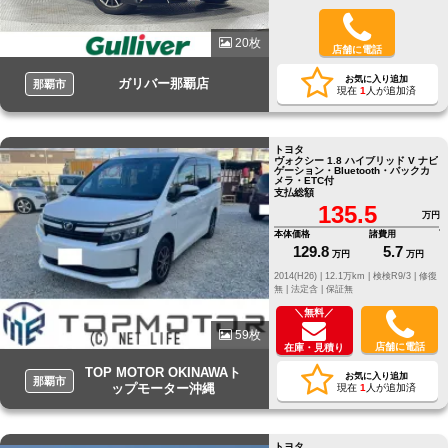
20枚
店舗に電話
お気に入り追加
ガリバー那覇店
那覇市
現在
1
人が追加済
トヨタ
ヴォクシー 1.8 ハイブリッド V ナビ
ゲーション・Bluetooth・バックカ
メラ・ETC付
支払総額
135.5
万円
本体価格
諸費用
129.8
5.7
万円
万円
2014(H26) |
12.1万km |
検検R9/3 |
修復
無 |
法定含 |
保証無
＼無料／
59枚
店舗に電話
在庫・見積り
TOP MOTOR OKINAWAト
お気に入り追加
那覇市
ップモーター沖縄
現在
1
人が追加済
トヨタ