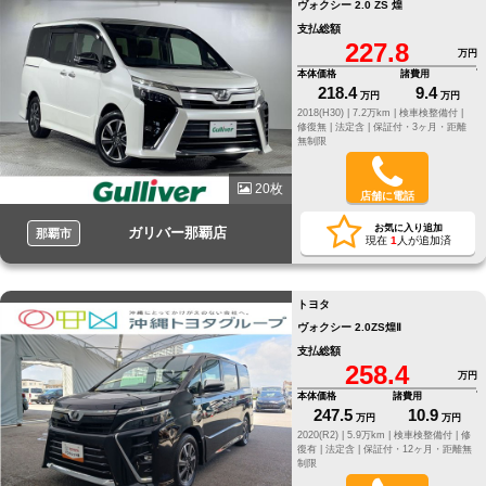
ヴォクシー 2.0 ZS 煌
支払総額
227.8
万円
本体価格
諸費用
218.4
9.4
万円
万円
2018(H30) |
7.2万km |
検車検整備付 |
修復無 |
法定含 |
保証付・3ヶ月・距離
無制限
20枚
店舗に電話
お気に入り追加
ガリバー那覇店
那覇市
現在
1
人が追加済
トヨタ
ヴォクシー 2.0ZS煌Ⅱ
支払総額
258.4
万円
本体価格
諸費用
247.5
10.9
万円
万円
2020(R2) |
5.9万km |
検車検整備付 |
修
復有 |
法定含 |
保証付・12ヶ月・距離無
制限