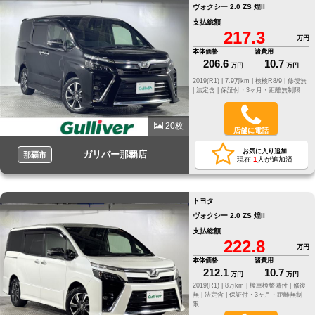
ヴォクシー 2.0 ZS 煌II
支払総額
217.3
万円
本体価格
諸費用
206.6
10.7
万円
万円
2019(R1) |
7.9万km |
検検R8/9 |
修復無
|
法定含 |
保証付・3ヶ月・距離無制限
20枚
店舗に電話
お気に入り追加
ガリバー那覇店
那覇市
現在
1
人が追加済
トヨタ
ヴォクシー 2.0 ZS 煌II
支払総額
222.8
万円
本体価格
諸費用
212.1
10.7
万円
万円
2019(R1) |
8万km |
検車検整備付 |
修復
無 |
法定含 |
保証付・3ヶ月・距離無制
限