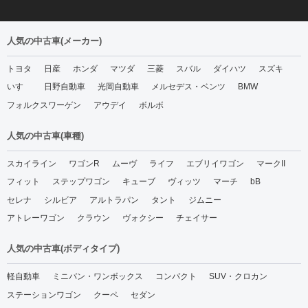
人気の中古車(メーカー)
トヨタ
日産
ホンダ
マツダ
三菱
スバル
ダイハツ
スズキ
いすゞ
日野自動車
光岡自動車
メルセデス・ベンツ
BMW
フォルクスワーゲン
アウデイ
ボルボ
人気の中古車(車種)
スカイライン
ワゴンR
ムーヴ
ライフ
エブリイワゴン
マークII
フィット
ステップワゴン
キューブ
ヴィッツ
マーチ
bB
セレナ
シルビア
アルトラパン
タント
ジムニー
アトレーワゴン
クラウン
ヴォクシー
チェイサー
人気の中古車(ボディタイプ)
軽自動車
ミニバン・ワンボックス
コンパクト
SUV・クロカン
ステーションワゴン
クーペ
セダン