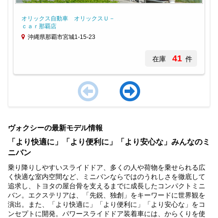
オリックス自動車 オリックスＵ－
ｃａｒ那覇店
沖縄県那覇市宮城1-15-23
41
在庫
件
Item
1
ヴォクシーの最新モデル情報
of
4
「より快適に」「より便利に」「より安心な」みんなのミ
ニバン
乗り降りしやすいスライドドア、多くの人や荷物を乗せられる広
く快適な室内空間など、ミニバンならではのうれしさを徹底して
追求し、トヨタの屋台骨を支えるまでに成長したコンパクトミニ
バン。エクステリアは、「先鋭、独創」をキーワードに世界観を
演出。また、「より快適に」「より便利に」「より安心な」をコ
ンセプトに開発。パワースライドドア装着車には、からくりを使