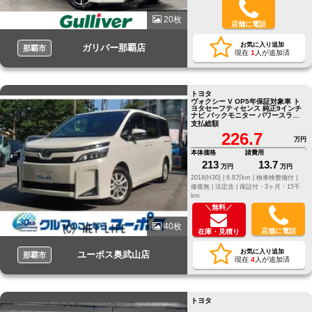
20枚
店舗に電話
お気に入り追加
ガリバー那覇店
那覇市
現在
1
人が追加済
トヨタ
ヴォクシー V OP5年保証対象車 ト
ヨタセーフティセンス 純正9インチ
ナビ バックモニター パワースライ
ドドア ETC
支払総額
226.7
万円
本体価格
諸費用
213
13.7
万円
万円
2018(H30) |
6.8万km |
検車検整備付 |
修復無 |
法定含 |
保証付・3ヶ月・15千
km
＼無料／
40枚
店舗に電話
在庫・見積り
お気に入り追加
ユーポス奥武山店
那覇市
現在
4
人が追加済
トヨタ