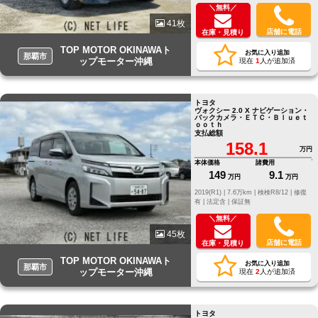
＼無料／
41枚
店舗に電話
在庫・見積り
TOP MOTOR OKINAWAト
お気に入り追加
那覇市
ップモーター沖縄
現在
1
人が追加済
トヨタ
ヴォクシー 2.0 X ナビゲーション・
バックカメラ・ＥＴＣ・Ｂｌｕｅｔ
ｏｏｔｈ
支払総額
158.1
万円
本体価格
諸費用
149
9.1
万円
万円
2019(R1) |
7.6万km |
検検R8/12 |
修復
有 |
法定含 |
保証無
＼無料／
45枚
店舗に電話
在庫・見積り
TOP MOTOR OKINAWAト
お気に入り追加
那覇市
ップモーター沖縄
現在
2
人が追加済
トヨタ