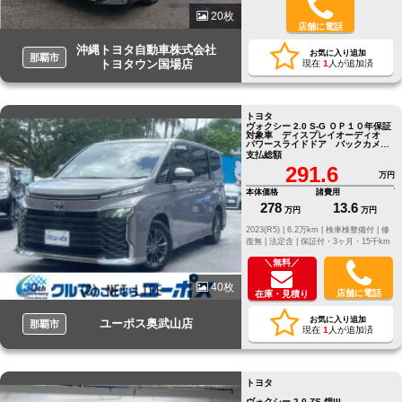
20枚
店舗に電話
沖縄トヨタ自動車株式会社
お気に入り追加
那覇市
トヨタウン国場店
現在
1
人が追加済
トヨタ
ヴォクシー 2.0 S-G ＯＰ１０年保証
対象車 ディスプレイオーディオ
パワースライドドア バックカメ
ラ ＥＴＣ ドラレコ
支払総額
291.6
万円
本体価格
諸費用
278
13.6
万円
万円
2023(R5) |
6.2万km |
検車検整備付 |
修
復無 |
法定含 |
保証付・3ヶ月・15千km
＼無料／
40枚
店舗に電話
在庫・見積り
お気に入り追加
ユーポス奥武山店
那覇市
現在
1
人が追加済
トヨタ
ヴォクシー 2.0 ZS 煌III