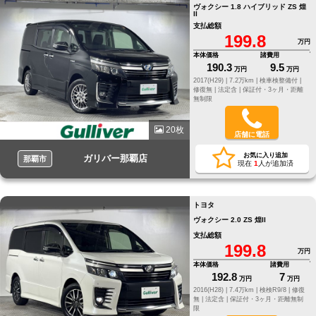
ヴォクシー 1.8 ハイブリッド ZS 煌
II
支払総額
199.8
万円
本体価格
諸費用
190.3
9.5
万円
万円
2017(H29) |
7.2万km |
検車検整備付 |
修復無 |
法定含 |
保証付・3ヶ月・距離
無制限
20枚
店舗に電話
お気に入り追加
ガリバー那覇店
那覇市
現在
1
人が追加済
トヨタ
ヴォクシー 2.0 ZS 煌II
支払総額
199.8
万円
本体価格
諸費用
192.8
7
万円
万円
2016(H28) |
7.4万km |
検検R9/8 |
修復
無 |
法定含 |
保証付・3ヶ月・距離無制
限