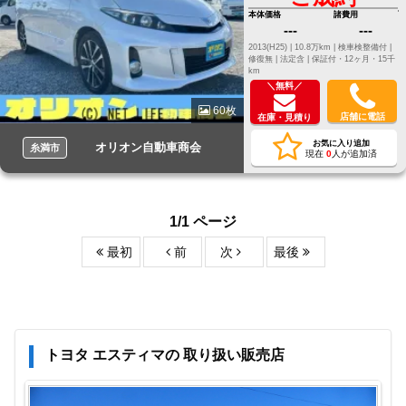
本体価格
諸費用
---
---
2013(H25) |
10.8万km |
検車検整備付 |
修復無 |
法定含 |
保証付・12ヶ月・15千
km
＼無料／
60枚
店舗に電話
在庫・見積り
お気に入り追加
オリオン自動車商会
糸満市
現在
0
人が追加済
1/1 ページ
最初
前
次
最後
トヨタ エスティマの 取り扱い販売店