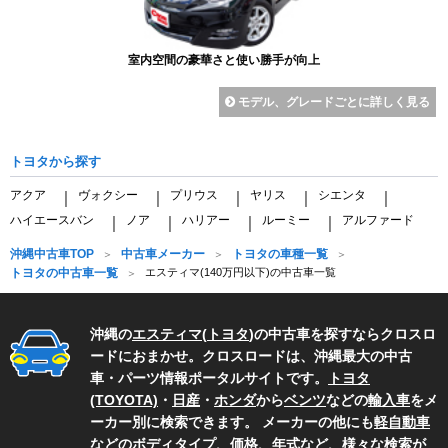
室内空間の豪華さと使い勝手が向上
モデル、グレードごとに詳しく見る
トヨタから探す
アクア
ヴォクシー
プリウス
ヤリス
シエンタ
｜
｜
｜
｜
｜
ハイエースバン
ノア
ハリアー
ルーミー
アルファード
｜
｜
｜
｜
沖縄中古車TOP
中古車メーカー
トヨタの車種一覧
トヨタの中古車一覧
エスティマ(140万円以下)の中古車一覧
沖縄の
エスティマ
(
トヨタ
)の中古車を探すならクロスロ
ードにおまかせ。クロスロードは、沖縄最大の中古
車・パーツ情報ポータルサイトです。
トヨタ
(TOYOTA)
・
日産
・
ホンダ
から
ベンツ
などの
輸入車
をメ
ーカー別に検索できます。 メーカーの他にも
軽自動車
などのボディタイプ、価格、年式など、様々な検索が