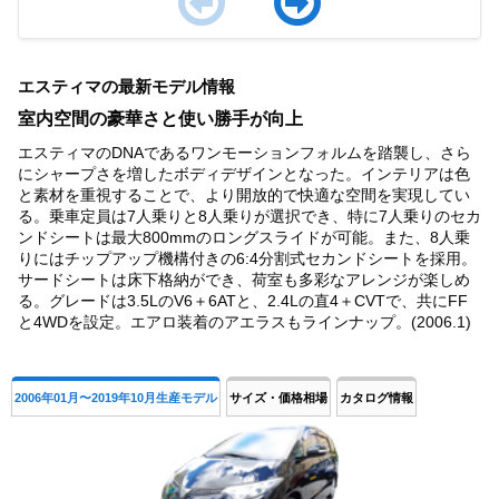
Item
1
エスティマの最新モデル情報
of
4
室内空間の豪華さと使い勝手が向上
エスティマのDNAであるワンモーションフォルムを踏襲し、さら
にシャープさを増したボディデザインとなった。インテリアは色
と素材を重視することで、より開放的で快適な空間を実現してい
る。乗車定員は7人乗りと8人乗りが選択でき、特に7人乗りのセカ
ンドシートは最大800mmのロングスライドが可能。また、8人乗
りにはチップアップ機構付きの6:4分割式セカンドシートを採用。
サードシートは床下格納ができ、荷室も多彩なアレンジが楽しめ
る。グレードは3.5LのV6＋6ATと、2.4Lの直4＋CVTで、共にFF
と4WDを設定。エアロ装着のアエラスもラインナップ。(2006.1)
2006年01月〜2019年10月生産モデル
サイズ・価格相場
カタログ情報