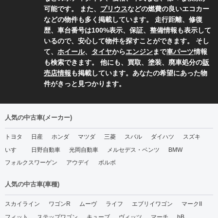
可能です。 また、
プリウス
などの燃費の良いエコカー
などの物件も多く掲載しています。 走行距離、修復
歴、車台番号は100%表示、保証、整備情報も表示して
いるので、安心して物件を探すことができます。 そし
て、
ホイール
、
タイヤ
から
エンジン
まで
車パーツ
情報
も検索できます。 他にも、買取、塗装、廃車処分の
販
売店情報
も掲載しています。あなたの希望にあった物
件がきっと見つかります。
人気の中古車(メーカー)
トヨタ
日産
ホンダ
マツダ
三菱
スバル
ダイハツ
スズキ
いすゞ
日野自動車
光岡自動車
メルセデス・ベンツ
BMW
フォルクスワーゲン
アウデイ
ボルボ
人気の中古車(車種)
スカイライン
ワゴンR
ムーヴ
ライフ
エブリイワゴン
マークII
フィット
ステップワゴン
キューブ
ヴィッツ
マーチ
bB