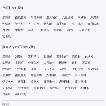
市町村から探す
那覇市
南風原町
与那原町
豊見城市
八重瀬町
南城市
糸満市
沖縄市
読谷村
うるま市
北谷町
嘉手納町
北中城村
宜野湾市
西原町
中城村
浦添市
名護市
本部町
金武町
今帰仁村
宮古島
販売店を市町村から探す
那覇市
浦添市
宜野湾市
北谷町
嘉手納町
読谷村
恩納村
名護市
本部町
今帰仁村
大宜味村
国頭村
東村
西原町
中城村
北中城村
沖縄市
うるま市
金武町
宜野座村
豊見城市
糸満市
南風原町
与那原町
八重瀬町
南城市
伊平屋村
伊是名村
伊江村
粟国村
渡嘉敷村
座間味村
渡名喜村
久米島町
北大東村
南大東村
宮古島市
多良間村
石垣市
竹富町
与那国町
[PR]