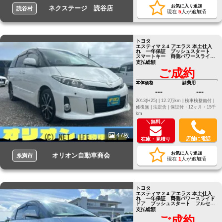
お気に入り追加
ネクステージ 読谷店
読谷村
現在
5
人が追加済
トヨタ
エスティマ 2.4 アエラス 本土仕入
れ 一年保証 プッシュスタート
スマートキー 両側パワースライド
ドア フルセグTVナビ
支払総額
ご成約
本体価格
諸費用
---
---
2013(H25) |
12.2万km |
検車検整備付 |
修復無 |
法定含 |
保証付・12ヶ月・15千
km
＼無料／
47枚
店舗に電話
在庫・見積り
お気に入り追加
オリオン自動車商会
糸満市
現在
1
人が追加済
トヨタ
エスティマ 2.4 アエラス 本土仕入
れ 一年保証 両側パワースライド
ドア プッシュスタート フルセグ
TV ナビ バックカメラ
支払総額
ご成約