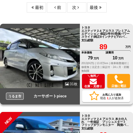
最初
前
次
最後
トヨタ
エスティマ 2.4 アエラス プレミアム
エディション 保証2年付/両側パワー
スライド/純正8インチナビTV/バッ
クカメラ/Bluetooth/
支払総額
89
万円
本体価格
諸費用
79
10
万円
万円
2013(H25) |
13.8万km |
検車検整備付 |
修復無 |
法定含 |
保証付・24ヶ月・距離
無制限
＼無料／
31枚
店舗に電話
在庫・見積り
お気に入り追加
カーサポートpiece
うるま市
現在
1
人が追加済
トヨタ
NEW
エスティマ 2.4 アエラス 本土仕入
れ 一年保証 プッシュスタート
フリップダウンモニター 両側パワ
ースライドドア フルセグTV
支払総額