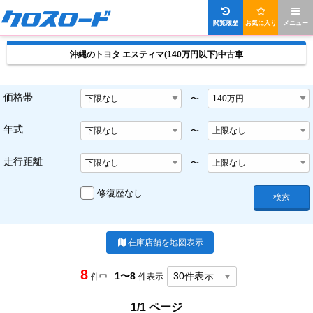
閲覧履歴
お気に入り
メニュー
沖縄のトヨタ エスティマ(140万円以下)中古車
価格帯
〜
年式
〜
走行距離
〜
修復歴なし
検索
在庫店舗を地図表示
8
1〜8
件中
件表示
1/1 ページ