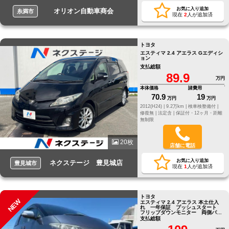
お気に入り追加
オリオン自動車商会
糸満市
現在
2
人が追加済
トヨタ
エスティマ 2.4 アエラス Gエディシ
ョン
支払総額
89.9
万円
本体価格
諸費用
70.9
19
万円
万円
2012(H24) |
9.2万km |
検車検整備付 |
修復無 |
法定含 |
保証付・12ヶ月・距離
無制限
20枚
店舗に電話
お気に入り追加
ネクステージ 豊見城店
豊見城市
現在
1
人が追加済
トヨタ
NEW
エスティマ 2.4 アエラス 本土仕入
れ 一年保証 プッシュスタート
フリップダウンモニター 両側パワ
ースライドドア フルセグTV
支払総額