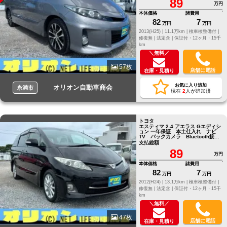
89
万円
本体価格
諸費用
82
7
万円
万円
2013(H25) |
11.1万km |
検車検整備付 |
修復無 |
法定含 |
保証付・12ヶ月・15千
km
＼無料／
57枚
店舗に電話
在庫・見積り
お気に入り追加
オリオン自動車商会
糸満市
現在
2
人が追加済
トヨタ
エスティマ 2.4 アエラス Gエディシ
ョン 一年保証 本土仕入れ ナビ
TV バックカメラ Bluetooth接
続 両側パワースライドドア ETC
支払総額
89
万円
本体価格
諸費用
82
7
万円
万円
2012(H24) |
13.1万km |
検車検整備付 |
修復無 |
法定含 |
保証付・12ヶ月・15千
km
＼無料／
47枚
店舗に電話
在庫・見積り