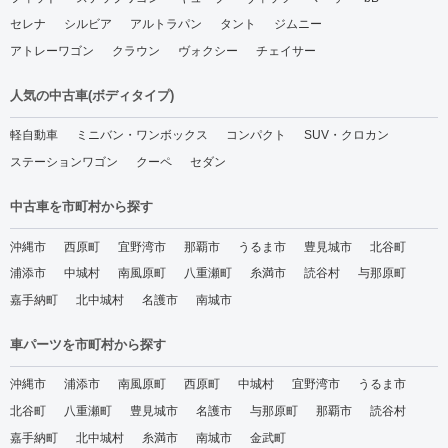
セレナ
シルビア
アルトラパン
タント
ジムニー
アトレーワゴン
クラウン
ヴォクシー
チェイサー
人気の中古車(ボディタイプ)
軽自動車
ミニバン・ワンボックス
コンパクト
SUV・クロカン
ステーションワゴン
クーペ
セダン
中古車を市町村から探す
沖縄市
西原町
宜野湾市
那覇市
うるま市
豊見城市
北谷町
浦添市
中城村
南風原町
八重瀬町
糸満市
読谷村
与那原町
嘉手納町
北中城村
名護市
南城市
車パーツを市町村から探す
沖縄市
浦添市
南風原町
西原町
中城村
宜野湾市
うるま市
北谷町
八重瀬町
豊見城市
名護市
与那原町
那覇市
読谷村
嘉手納町
北中城村
糸満市
南城市
金武町