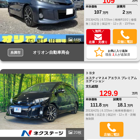
109
万円
本体価格
諸費用
107
2
万円
万円
2013(H25) |
8.5万km |
検検R10/2 |
修復
無 |
法定含 |
保証付・12ヶ月・15千km
＼無料／
44枚
店舗に電話
在庫・見積り
お気に入り追加
オリオン自動車商会
糸満市
現在
2
人が追加済
トヨタ
エスティマ 2.4 アエラス プレミアム
エディション
支払総額
129.9
万円
本体価格
諸費用
111.8
18.1
万円
万円
2013(H25) |
8.3万km |
検車検整備付 |
修復無 |
法定含 |
保証付・12ヶ月・距離
無制限
20枚
店舗に電話