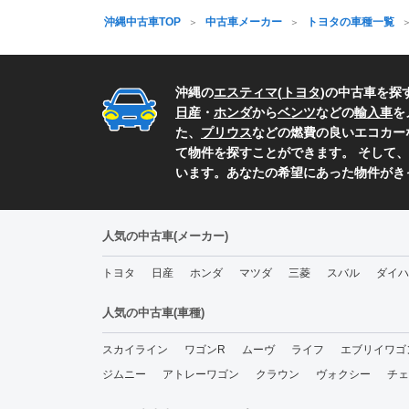
沖縄中古車TOP
中古車メーカー
トヨタの車種一覧
沖縄の
エスティマ
(
トヨタ
)の中古車を探
日産
・
ホンダ
から
ベンツ
などの
輸入車
を
た、
プリウス
などの燃費の良いエコカー
て物件を探すことができます。 そして、
います。あなたの希望にあった物件がき
人気の中古車(メーカー)
トヨタ
日産
ホンダ
マツダ
三菱
スバル
ダイハ
人気の中古車(車種)
スカイライン
ワゴンR
ムーヴ
ライフ
エブリイワゴ
ジムニー
アトレーワゴン
クラウン
ヴォクシー
チェ