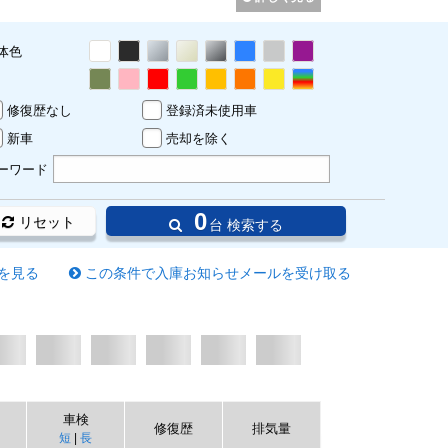
体色
修復歴なし
登録済未使用車
新車
売却を除く
ーワード
0
リセット
台 検索する
を見る
この条件で入庫お知らせメールを受け取る
車検
修復歴
排気量
短
|
長