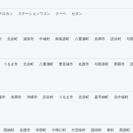
・クロカン
ステーションワゴン
クーペ
セダン
市
北谷町
浦添市
中城村
南風原町
八重瀬町
糸満市
読谷村
与
うるま市
北谷町
八重瀬町
豊見城市
名護市
与那原町
那覇市
城市
糸満市
沖縄市
読谷村
うるま市
北谷町
嘉手納町
北中城村
恩納村
名護市
本部町
今帰仁村
大宜味村
国頭村
東村
西原町