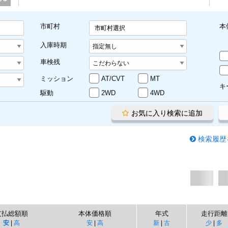
市町村
本
市町村選択
入庫時期
車検残
ミッション
AT/CVT
MT
キ
駆動
2WD
4WD
お気に入り検索に追加
検索履歴
支払総額順
本体価格順
年式
走行距離
安
|
高
安
|
高
新
|
古
少
|
多