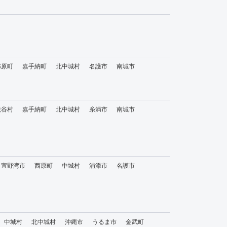
那原町
嘉手納町
北中城村
名護市
南城市
読谷村
嘉手納町
北中城村
糸満市
南城市
宜野湾市
西原町
中城村
浦添市
名護市
中城村
北中城村
沖縄市
うるま市
金武町