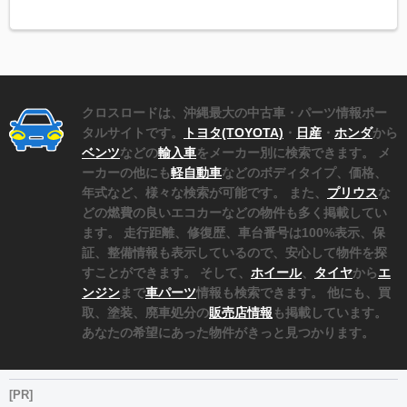
クロスロードは、沖縄最大の中古車・パーツ情報ポー
タルサイトです。
トヨタ(TOYOTA)
・
日産
・
ホンダ
から
ベンツ
などの
輸入車
をメーカー別に検索できます。 メ
ーカーの他にも
軽自動車
などのボディタイプ、価格、
年式など、様々な検索が可能です。 また、
プリウス
な
どの燃費の良いエコカーなどの物件も多く掲載してい
ます。 走行距離、修復歴、車台番号は100%表示、保
証、整備情報も表示しているので、安心して物件を探
すことができます。 そして、
ホイール
、
タイヤ
から
エ
ンジン
まで
車パーツ
情報も検索できます。 他にも、買
取、塗装、廃車処分の
販売店情報
も掲載しています。
あなたの希望にあった物件がきっと見つかります。
[PR]