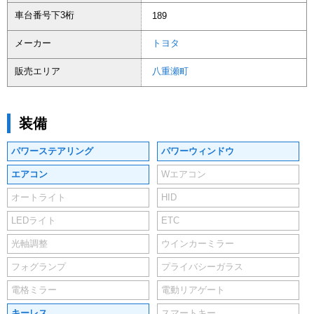
車台番号下3桁
189
メーカー
トヨタ
販売エリア
八重瀬町
装備
パワーステアリング
パワーウィンドウ
エアコン
Wエアコン
オートライト
HID
LEDライト
ETC
光軸調整
ウインカーミラー
フォグランプ
プライバシーガラス
電格ミラー
電動リアゲート
キーレス
スマートキー