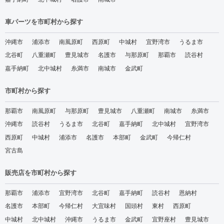
車パーツを市町村から探す
沖縄市
浦添市
南風原町
西原町
中城村
宜野湾市
うるま市
北谷町
八重瀬町
豊見城市
名護市
与那原町
那覇市
読谷村
嘉手納町
北中城村
糸満市
南城市
金武町
市町村から探す
那覇市
南風原町
与那原町
豊見城市
八重瀬町
南城市
糸満市
沖縄市
読谷村
うるま市
北谷町
嘉手納町
北中城村
宜野湾市
西原町
中城村
浦添市
名護市
本部町
金武町
今帰仁村
宮古島
販売店を市町村から探す
那覇市
浦添市
宜野湾市
北谷町
嘉手納町
読谷村
恩納村
名護市
本部町
今帰仁村
大宜味村
国頭村
東村
西原町
中城村
北中城村
沖縄市
うるま市
金武町
宜野座村
豊見城市