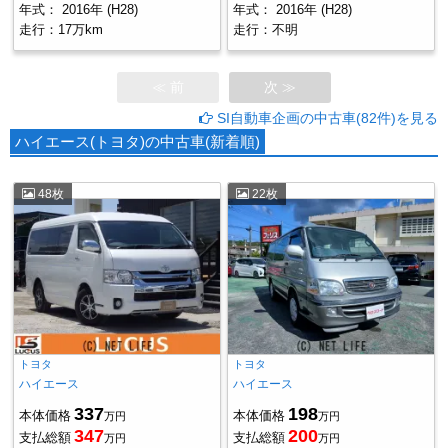
年式：
2016年 (H28)
年式：
2016年 (H28)
走行：
17万km
走行：
不明
≪ 前
次 ≫
SI自動車企画の中古車(82件)を見る
ハイエース(トヨタ)の中古車(新着順)
48枚
22枚
トヨタ
トヨタ
ハイエース
ハイエース
337
198
本体価格
本体価格
万円
万円
347
200
支払総額
支払総額
万円
万円