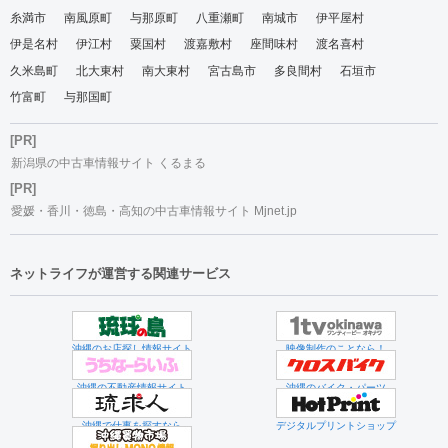
糸満市
南風原町
与那原町
八重瀬町
南城市
伊平屋村
伊是名村
伊江村
粟国村
渡嘉敷村
座間味村
渡名喜村
久米島町
北大東村
南大東村
宮古島市
多良間村
石垣市
竹富町
与那国町
[PR]
新潟県の中古車情報サイト くるまる
[PR]
愛媛・香川・徳島・高知の中古車情報サイト Mjnet.jp
ネットライフが運営する関連サービス
沖縄のお店探し情報サイト
映像制作のことなら！
沖縄の不動産情報サイト
沖縄のバイク・パーツ
沖縄で仕事を探すなら
デジタルプリントショップ