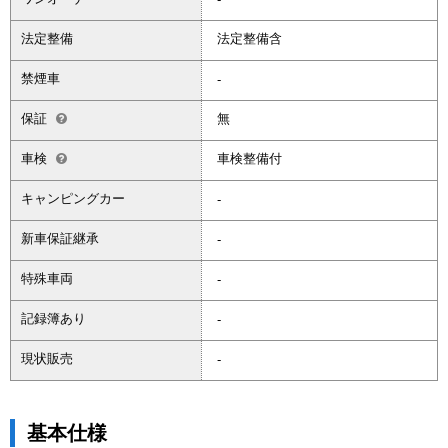
法定整備
法定整備含
禁煙車
-
保証
無
車検
車検整備付
キャンピングカー
-
新車保証継承
-
特殊車両
-
記録簿あり
-
現状販売
-
基本仕様