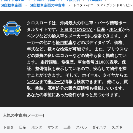
SI自動車企画
SI自動車企画の中古車
トヨタ ハイエース 2.7 グランドキャビン
クロスロードは、沖縄最大の中古車・パーツ情報ポー
タルサイトです。
トヨタ(TOYOTA)
・
日産
・
ホンダ
から
ベンツ
などの
輸入車
をメーカー別に検索できます。 メ
ーカーの他にも
軽自動車
などのボディタイプ、価格、
年式など、様々な検索が可能です。 また、
プリウス
な
どの燃費の良いエコカーなどの物件も多く掲載してい
ます。 走行距離、修復歴、車台番号は100%表示、保
証、整備情報も表示しているので、安心して物件を探
すことができます。 そして、
ホイール
、
タイヤ
から
エ
ンジン
まで
車パーツ
情報も検索できます。 他にも、買
取、塗装、廃車処分の
販売店情報
も掲載しています。
あなたの希望にあった物件がきっと見つかります。
人気の中古車(メーカー)
トヨタ
日産
ホンダ
マツダ
三菱
スバル
ダイハツ
スズキ