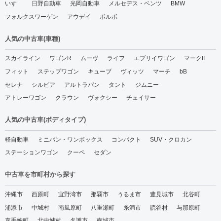
いすゞ
日野自動車
光岡自動車
メルセデス・ベンツ
BMW
フォルクスワーゲン
アウデイ
ボルボ
人気の中古車(車種)
スカイライン
ワゴンR
ムーヴ
ライフ
エブリイワゴン
マークII
フィット
ステップワゴン
キューブ
ヴィッツ
マーチ
bB
セレナ
シルビア
アルトラパン
タント
ジムニー
アトレーワゴン
クラウン
ヴォクシー
チェイサー
人気の中古車(ボディタイプ)
軽自動車
ミニバン・ワンボックス
コンパクト
SUV・クロカン
ステーションワゴン
クーペ
セダン
中古車を市町村から探す
沖縄市
西原町
宜野湾市
那覇市
うるま市
豊見城市
北谷町
浦添市
中城村
南風原町
八重瀬町
糸満市
読谷村
与那原町
嘉手納町
北中城村
名護市
南城市