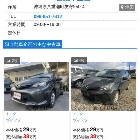
沖縄県八重瀬町友寄950-4
住所
地図
TEL
098-851-7612
営業時間
09:00〜19:00
定休日
SI自動車企画の主な中古車
2枚
4枚
トヨタ
トヨタ
ヴィッツ
ヴィッツ
29
29
本体価格
本体価格
万円
万円
38
38
支払総額
支払総額
万円
万円