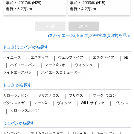
年式：
2017年 (H29)
年式：
2003年 (H15)
走行：
5.2万km
走行：
4.2万km
≪ 前
次 ≫
ハイエース(トヨタ)の中古車(18件)を見る
トヨタ(ミニバン)から探す
ハイエース
エスティマ
ヴェルファイア
エスクァイア
bB
｜
｜
｜
｜
ハイエースバン
マークXジオ
ウィッシュ
｜
｜
｜
｜
ライトエースバン
ハイエースコミューター
｜
トヨタ から探す
カローラレビン
ヤリスクロス
プリウス
マークIIワゴン
｜
｜
｜
｜
ピクシスメガ
マークX
ヴィッツ
WiLL サイファ
プリウス
｜
｜
｜
｜
カローラスポーツ
｜
ミニバンから探す
ボンゴバン
デリカスペースギア
ジェイド
キャラバン
｜
｜
｜
｜