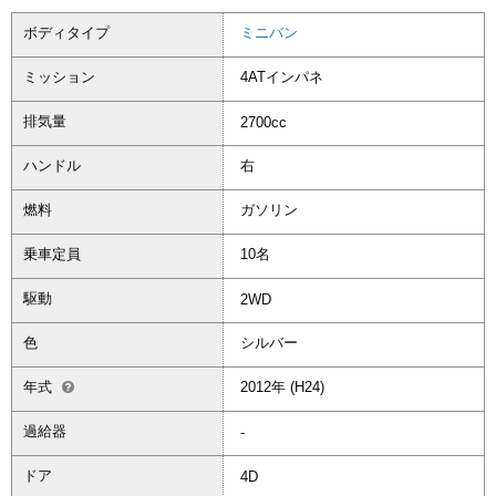
ボディタイプ
ミニバン
ミッション
4ATインパネ
排気量
2700cc
ハンドル
右
燃料
ガソリン
乗車定員
10名
駆動
2WD
色
シルバー
年式
2012年 (H24)
過給器
-
ドア
4D