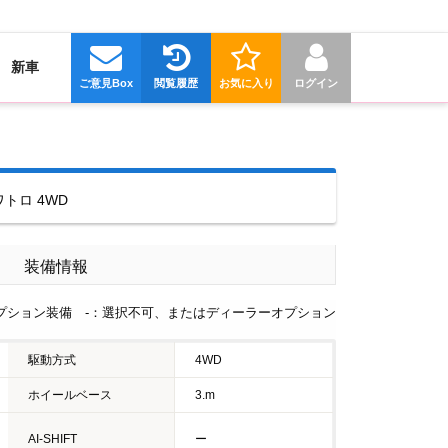
新車
ご意見Box
閲覧履歴
お気に入り
ログイン
ワトロ 4WD
装備情報
プション装備 -：選択不可、またはディーラーオプション
駆動方式
4WD
ホイールベース
3.m
AI-SHIFT
ー