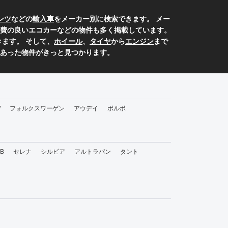
ンツ
などの
輸入車
をメーカー別に検索できます。 メー
費の良いエコカーなどの物件も多く掲載しています。
ます。 そして、
ホイール
、
タイヤ
から
エンジン
まで
あった物件がきっと見つかります。
W
フォルクスワーゲン
アウデイ
ボルボ
bB
セレナ
シルビア
アルトラパン
タント