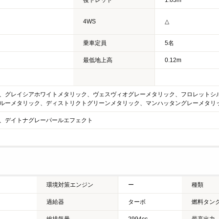
後トレッド
1.63m
4WS
△
乗車定員
5名
最低地上高
0.12m
、グレイシアホワイトメタリック、ヴェスヴィオグレーメタリック、フロレットシ
ルーメタリック、ディストリクトグリーンメタリック、マンハッタングレーメタリ
、デイトナグレーパールエフェクト
環境対策エンジン
ー
種類
過給器
ターボ
燃料タン
総排気量
2994cc
最高出力