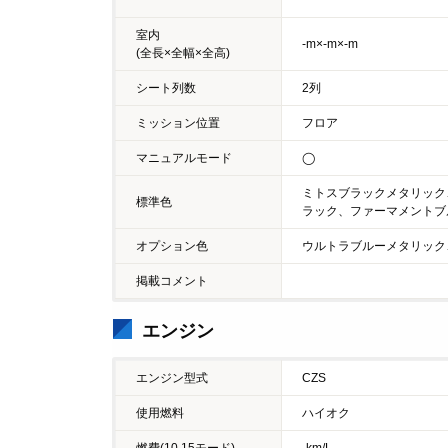
室内
-m×-m×-m
(全長×全幅×全高)
シート列数
2列
ミッション位置
フロア
マニュアルモード
◯
ミトスブラックメタリック
標準色
ラック、ファーマメントブ
オプション色
ウルトラブルーメタリック
掲載コメント
エンジン
エンジン型式
CZS
使用燃料
ハイオク
燃費(10.15モード)
-km/L