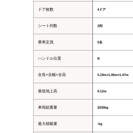
ドア枚数
4ドア
シート列数
2列
乗車定員
5名
ハンドル位置
R
全長×全幅×全高
5.19m×1.95m×1.47m
最低地上高
0.12m
車両総重量
2030kg
最大積載量
-kg