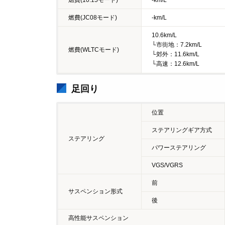
燃費(JC08モード)
-km/L
10.6km/L
└市街地：7.2km/L
燃費(WLTCモード)
└郊外：11.6km/L
└高速：12.6km/L
足回り
位置
ステアリングギア方式
ステアリング
パワーステアリング
VGS/VGRS
前
サスペンション形式
後
高性能サスペンション