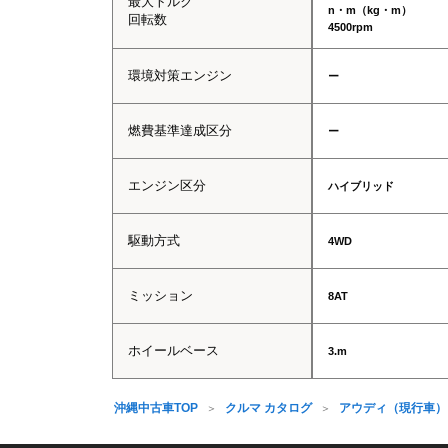
最大トルク
n・m（kg・m）
回転数
4500rpm
環境対策エンジン
ー
燃費基準達成区分
ー
エンジン区分
ハイブリッド
駆動方式
4WD
ミッション
8AT
ホイールベース
3.m
沖縄中古車TOP
クルマ カタログ
アウディ（現行車）