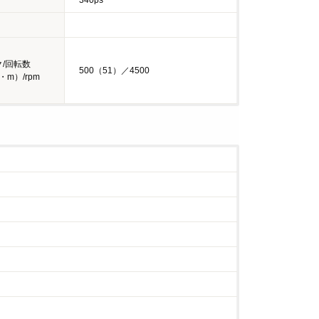
/回転数
500（51）／4500
・m）/rpm