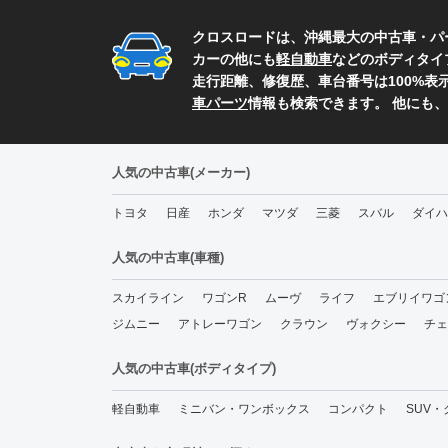
クロスロードは、沖縄最大の中古車・パ
カーの他にも
軽自動車
などのボディタイ
走行距離、修復歴、車台番号は100%
車パーツ
情報も検索できます。 他にも
人気の中古車(メーカー)
トヨタ
日産
ホンダ
マツダ
三菱
スバル
ダイハ
人気の中古車(車種)
スカイライン
ワゴンR
ムーヴ
ライフ
エブリイワゴ
ジムニー
アトレーワゴン
クラウン
ヴォクシー
チェ
人気の中古車(ボディタイプ)
軽自動車
ミニバン・ワンボックス
コンパクト
SUV