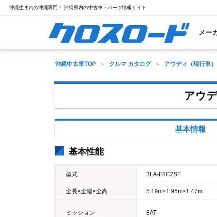
沖縄生まれの沖縄専門！ 沖縄県内の中古車・パーツ情報サイト
メー
沖縄中古車TOP
クルマ カタログ
アウディ（現行車）
アウデ
基本情報
基本性能
型式
3LA-F8CZSF
全長×全幅×全高
5.19m×1.95m×1.47m
ミッション
8AT