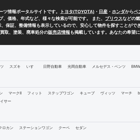
ーツ情報ポータルサイトです。
トヨタ(TOYOTA)
・
日産
・
ホンダ
から
ベ
プ、価格、年式など、様々な検索が可能です。 また、
プリウス
などの燃
表示、保証、整備情報も表示しているので、安心して物件を探すことができ
、買取、塗装、廃車処分の
販売店情報
も掲載しています。あなたの希望に
ツ
スズキ
いすゞ
日野自動車
光岡自動車
メルセデス・ベンツ
BM
ン
マークII
フィット
ステップワゴン
キューブ
ヴィッツ
マーチ
イサー
・クロカン
ステーションワゴン
クーペ
セダン