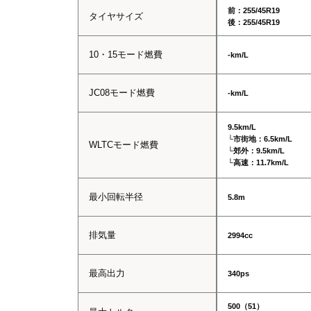
前：255/45R19
タイヤサイズ
後：255/45R19
10・15モード燃費
-km/L
JC08モード燃費
-km/L
9.5km/L
└市街地：6.5km/L
WLTCモード燃費
└郊外：9.5km/L
└高速：11.7km/L
最小回転半径
5.8m
排気量
2994cc
最高出力
340ps
500（51）