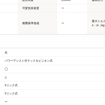
可変気筒装置
ー
最大トルク
燃費基準達成
ー
n・m（kg
右
パワーアシスト付ラック＆ピニオン式
◯
△
5リンク式
5リンク式
ー