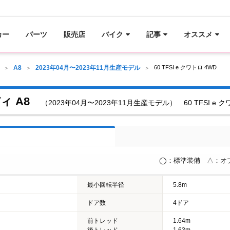
カー
パーツ
販売店
バイク
記事
オススメ
A8
2023年04月〜2023年11月生産モデル
60 TFSI e クワトロ 4WD
ィ A8
（2023年04月〜2023年11月生産モデル） 60 TFSI e ク
◯：標準装備 △：オ
最小回転半径
5.8m
ドア数
4ドア
前トレッド
1.64m