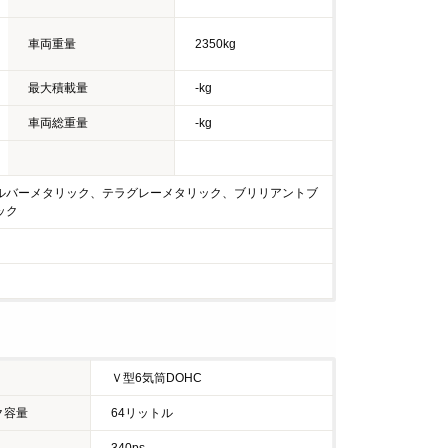
車両重量
2350kg
最大積載量
-kg
車両総重量
-kg
ルバーメタリック、テラグレーメタリック、ブリリアントブ
ック
Ｖ型6気筒DOHC
ク容量
64リットル
340ps