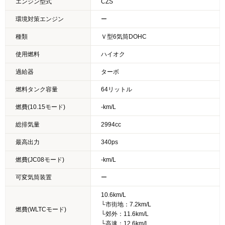
エンジン型式
CZS
環境対策エンジン
ー
種類
Ｖ型6気筒DOHC
使用燃料
ハイオク
過給器
ターボ
燃料タンク容量
64リットル
燃費(10.15モード)
-km/L
総排気量
2994cc
最高出力
340ps
燃費(JC08モード)
-km/L
可変気筒装置
ー
10.6km/L
└市街地：7.2km/L
燃費(WLTCモード)
└郊外：11.6km/L
└高速：12.6km/L