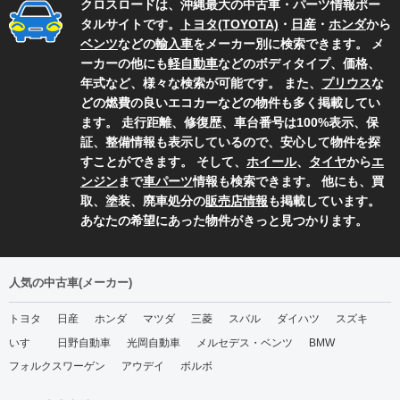
クロスロードは、沖縄最大の中古車・パーツ情報ポー
タルサイトです。
トヨタ(TOYOTA)
・
日産
・
ホンダ
から
ベンツ
などの
輸入車
をメーカー別に検索できます。 メ
ーカーの他にも
軽自動車
などのボディタイプ、価格、
年式など、様々な検索が可能です。 また、
プリウス
な
どの燃費の良いエコカーなどの物件も多く掲載してい
ます。 走行距離、修復歴、車台番号は100%表示、保
証、整備情報も表示しているので、安心して物件を探
すことができます。 そして、
ホイール
、
タイヤ
から
エ
ンジン
まで
車パーツ
情報も検索できます。 他にも、買
取、塗装、廃車処分の
販売店情報
も掲載しています。
あなたの希望にあった物件がきっと見つかります。
人気の中古車(メーカー)
トヨタ
日産
ホンダ
マツダ
三菱
スバル
ダイハツ
スズキ
いすゞ
日野自動車
光岡自動車
メルセデス・ベンツ
BMW
フォルクスワーゲン
アウデイ
ボルボ