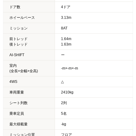
ドア数
4ドア
ホイールベース
3.13m
ミッション
8AT
前トレッド
1.64m
後トレッド
1.63m
AI-SHIFT
ー
室内
-m×-m×-m
(全長×全幅×全高)
4WS
△
車両重量
2410kg
シート列数
2列
乗車定員
5名
最大積載量
-kg
ミッション位置
フロア