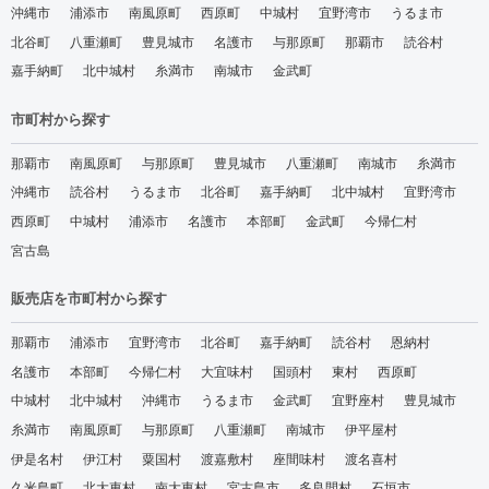
沖縄市
浦添市
南風原町
西原町
中城村
宜野湾市
うるま市
北谷町
八重瀬町
豊見城市
名護市
与那原町
那覇市
読谷村
嘉手納町
北中城村
糸満市
南城市
金武町
市町村から探す
那覇市
南風原町
与那原町
豊見城市
八重瀬町
南城市
糸満市
沖縄市
読谷村
うるま市
北谷町
嘉手納町
北中城村
宜野湾市
西原町
中城村
浦添市
名護市
本部町
金武町
今帰仁村
宮古島
販売店を市町村から探す
那覇市
浦添市
宜野湾市
北谷町
嘉手納町
読谷村
恩納村
名護市
本部町
今帰仁村
大宜味村
国頭村
東村
西原町
中城村
北中城村
沖縄市
うるま市
金武町
宜野座村
豊見城市
糸満市
南風原町
与那原町
八重瀬町
南城市
伊平屋村
伊是名村
伊江村
粟国村
渡嘉敷村
座間味村
渡名喜村
久米島町
北大東村
南大東村
宮古島市
多良間村
石垣市