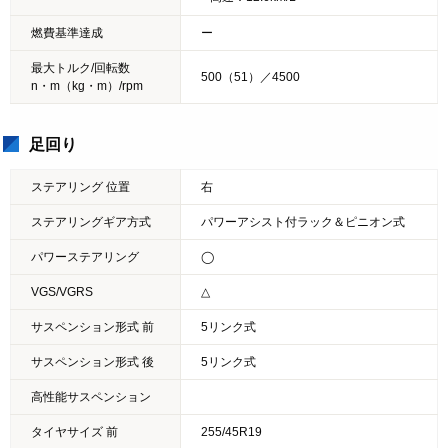
燃費基準達成
ー
最大トルク/回転数
500（51）／4500
n・m（kg・m）/rpm
足回り
ステアリング 位置
右
ステアリングギア方式
パワーアシスト付ラック＆ピニオン式
パワーステアリング
◯
VGS/VGRS
△
サスペンション形式 前
5リンク式
サスペンション形式 後
5リンク式
高性能サスペンション
タイヤサイズ 前
255/45R19