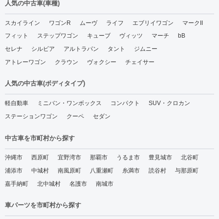
人気の中古車(車種)
スカイライン
ワゴンR
ムーヴ
ライフ
エブリイワゴン
マークII
フィット
ステップワゴン
キューブ
ヴィッツ
マーチ
bB
セレナ
シルビア
アルトラパン
タント
ジムニー
アトレーワゴン
クラウン
ヴォクシー
チェイサー
人気の中古車(ボディタイプ)
軽自動車
ミニバン・ワンボックス
コンパクト
SUV・クロカン
ステーションワゴン
クーペ
セダン
中古車を市町村から探す
沖縄市
西原町
宜野湾市
那覇市
うるま市
豊見城市
北谷町
浦添市
中城村
南風原町
八重瀬町
糸満市
読谷村
与那原町
嘉手納町
北中城村
名護市
南城市
車パーツを市町村から探す