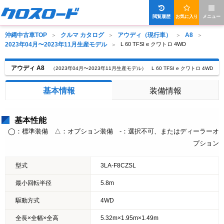
閲覧履歴
お気に入り
メニュー
沖縄中古車TOP
クルマ カタログ
アウディ（現行車）
A8
2023年04月〜2023年11月生産モデル
L 60 TFSI e クワトロ 4WD
アウディ A8
（2023年04月〜2023年11月生産モデル） L 60 TFSI e クワトロ 4WD
基本情報
装備情報
基本性能
◯：標準装備 △：オプション装備 -：選択不可、またはディーラーオ
プション
型式
3LA-F8CZSL
最小回転半径
5.8m
駆動方式
4WD
全長×全幅×全高
5.32m×1.95m×1.49m