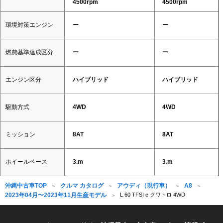
4500rpm
4500rpm
環境対策エンジン
ー
ー
燃費基準達成区分
ー
ー
エンジン区分
ハイブリッド
ハイブリッド
駆動方式
4WD
4WD
ミッション
8AT
8AT
ホイールベース
3.m
3.m
沖縄中古車TOP
クルマ カタログ
アウディ（現行車）
A8
2023年04月〜2023年11月生産モデル
L 60 TFSI e クワトロ 4WD