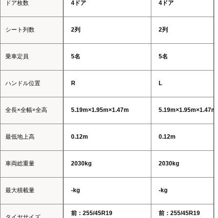
ドア枚数
4ドア
4ドア
シート列数
2列
2列
乗車定員
5名
5名
ハンドル位置
R
L
全長×全幅×全高
5.19m×1.95m×1.47m
5.19m×1.95m×1.47m
最低地上高
0.12m
0.12m
車両総重量
2030kg
2030kg
最大積載量
-kg
-kg
前：255/45R19
前：255/45R19
タイヤサイズ