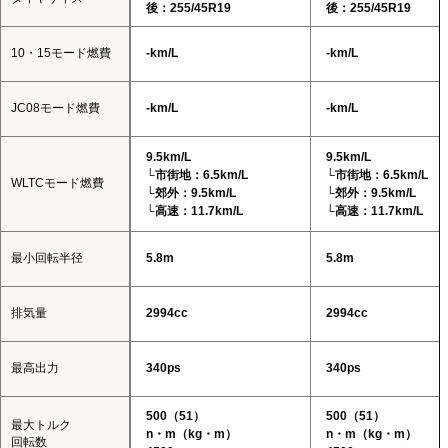
後：255/45R19
後：255/45R19
10・15モード燃費
-km/L
-km/L
JC08モード燃費
-km/L
-km/L
9.5km/L
9.5km/L
└市街地：6.5km/L
└市街地：6.5km/L
WLTCモード燃費
└郊外：9.5km/L
└郊外：9.5km/L
└高速：11.7km/L
└高速：11.7km/L
最小回転半径
5.8m
5.8m
排気量
2994cc
2994cc
最高出力
340ps
340ps
500（51）
500（51）
最大トルク
n・m（kg・m）
n・m（kg・m）
回転数