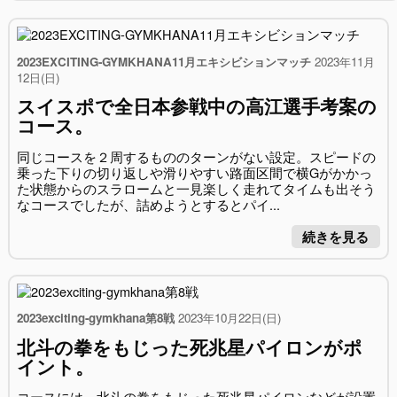
2023EXCITING-GYMKHANA11月エキシビションマッチ
2023年11月
12日(日)
スイスポで全日本参戦中の高江選手考案の
コース。
同じコースを２周するもののターンがない設定。スピードの
乗った下りの切り返しや滑りやすい路面区間で横Gがかかっ
た状態からのスラロームと一見楽しく走れてタイムも出そう
なコースでしたが、詰めようとするとパイ...
続きを見る
2023exciting-gymkhana第8戦
2023年10月22日(日)
北斗の拳をもじった死兆星パイロンがポ
イント。
コースには、北斗の拳をもじった死兆星パイロンなどが設置