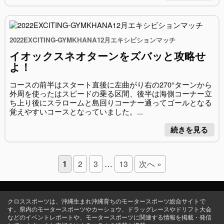
2022EXCITING-GYMKHANA12月エキシビションマッチ
イオックスネオターンをズバッと攻略せ
よ！
コースの前半はスタート直後に左曲がり右の270°ターンから
外周を使ったはスピードの乗る区間、後半は海側コーナー立
ち上り後にスラロームと島回りコーナー通ってゴールとなる
覚えやすいコースとなっていました。...
続きを見る
Page
Page
Page
Page
1
2
3
…
13
次へ »
クロススポーツは、沖縄生まれ沖縄育ちのモータースポーツ総合サイトで
す。県内のモータースポーツやカーショウ、ドラッグレースやドリフト大会
などのイベントレポートや、モータースポーツに関連する情報を掲載・発信