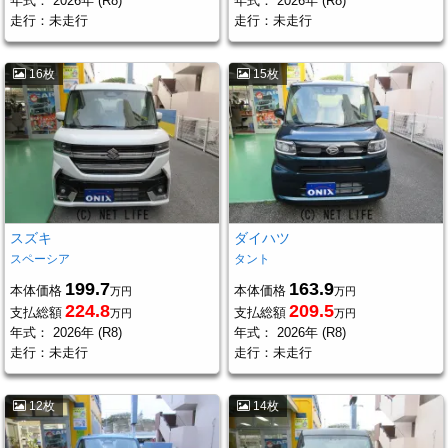
年式：
2026年 (R8)
年式：
2026年 (R8)
走行：
未走行
走行：
未走行
16枚
15枚
スズキ
ダイハツ
スペーシア
タント
199.7
163.9
本体価格
本体価格
万円
万円
224.8
209.5
支払総額
支払総額
万円
万円
年式：
2026年 (R8)
年式：
2026年 (R8)
走行：
未走行
走行：
未走行
12枚
14枚