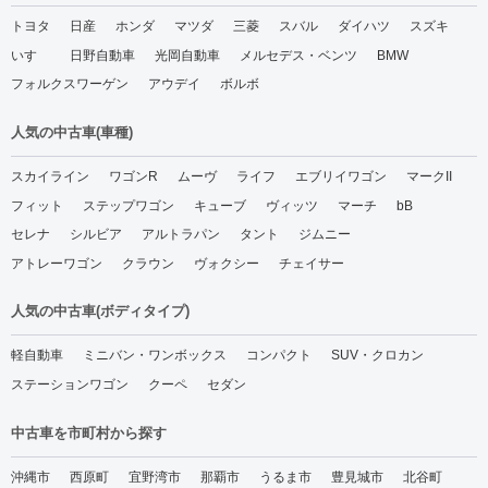
トヨタ
日産
ホンダ
マツダ
三菱
スバル
ダイハツ
スズキ
いすゞ
日野自動車
光岡自動車
メルセデス・ベンツ
BMW
フォルクスワーゲン
アウデイ
ボルボ
人気の中古車(車種)
スカイライン
ワゴンR
ムーヴ
ライフ
エブリイワゴン
マークII
フィット
ステップワゴン
キューブ
ヴィッツ
マーチ
bB
セレナ
シルビア
アルトラパン
タント
ジムニー
アトレーワゴン
クラウン
ヴォクシー
チェイサー
人気の中古車(ボディタイプ)
軽自動車
ミニバン・ワンボックス
コンパクト
SUV・クロカン
ステーションワゴン
クーペ
セダン
中古車を市町村から探す
沖縄市
西原町
宜野湾市
那覇市
うるま市
豊見城市
北谷町