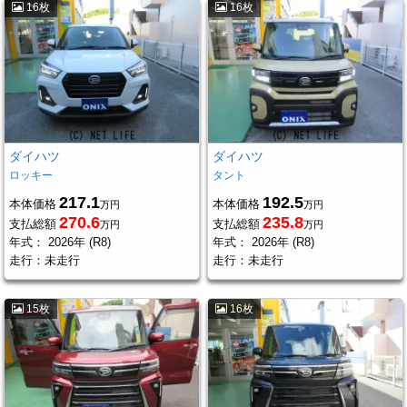
16枚
16枚
ダイハツ
ダイハツ
ロッキー
タント
217.1
192.5
本体価格
本体価格
万円
万円
270.6
235.8
支払総額
支払総額
万円
万円
年式：
2026年 (R8)
年式：
2026年 (R8)
走行：
未走行
走行：
未走行
15枚
16枚