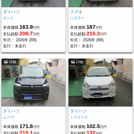
ダイハツ
スズキ
タント
ハスラー
163.9
167
本体価格
本体価格
万円
万円
206.7
215.3
支払総額
支払総額
万円
万円
年式：
2026年 (R8)
年式：
2026年 (R8)
走行：
未走行
走行：
未走行
16枚
15枚
ダイハツ
ダイハツ
ムーヴ
ミライース
171.6
102.5
本体価格
本体価格
万円
万円
215.1
132
支払総額
支払総額
万円
万円