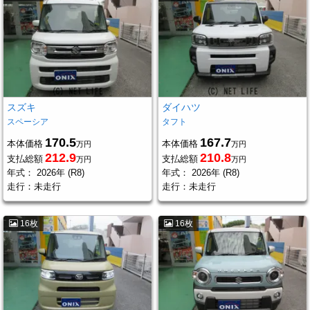
スズキ
ダイハツ
スペーシア
タフト
170.5
167.7
本体価格
本体価格
万円
万円
212.9
210.8
支払総額
支払総額
万円
万円
年式：
2026年 (R8)
年式：
2026年 (R8)
走行：
未走行
走行：
未走行
16枚
16枚