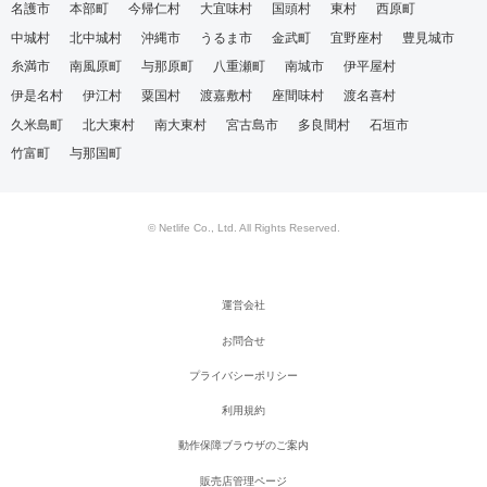
名護市
本部町
今帰仁村
大宜味村
国頭村
東村
西原町
中城村
北中城村
沖縄市
うるま市
金武町
宜野座村
豊見城市
糸満市
南風原町
与那原町
八重瀬町
南城市
伊平屋村
伊是名村
伊江村
粟国村
渡嘉敷村
座間味村
渡名喜村
久米島町
北大東村
南大東村
宮古島市
多良間村
石垣市
竹富町
与那国町
© Netlife Co., Ltd. All Rights Reserved.
運営会社
お問合せ
プライバシーポリシー
利用規約
動作保障ブラウザのご案内
販売店管理ページ