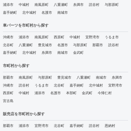
浦添市
中城村
南風原町
八重瀬町
糸満市
読谷村
与那原町
嘉手納町
北中城村
名護市
南城市
車パーツを市町村から探す
沖縄市
浦添市
南風原町
西原町
中城村
宜野湾市
うるま市
北谷町
八重瀬町
豊見城市
名護市
与那原町
那覇市
読谷村
嘉手納町
北中城村
糸満市
南城市
金武町
市町村から探す
那覇市
南風原町
与那原町
豊見城市
八重瀬町
南城市
糸満市
沖縄市
読谷村
うるま市
北谷町
嘉手納町
北中城村
宜野湾市
西原町
中城村
浦添市
名護市
本部町
金武町
今帰仁村
宮古島
販売店を市町村から探す
那覇市
浦添市
宜野湾市
北谷町
嘉手納町
読谷村
恩納村