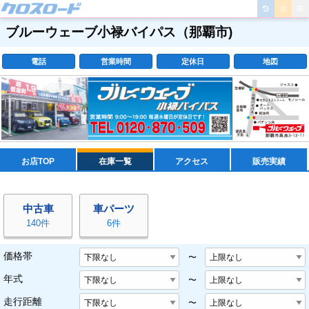
ブルーウェーブ小禄バイパス
（那覇市)
電話
営業時間
定休日
地図
お店TOP
在庫一覧
アクセス
販売実績
中古車
車パーツ
140件
6件
価格帯
〜
年式
〜
走行距離
〜