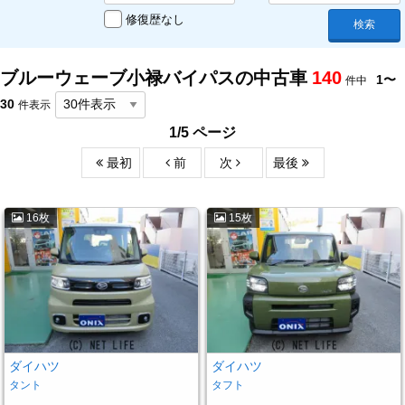
修復歴なし
検索
ブルーウェーブ小禄バイパスの
中古車
140
1〜
件中
30
件表示
1/5 ページ
最初
前
次
最後
16枚
15枚
ダイハツ
ダイハツ
タント
タフト