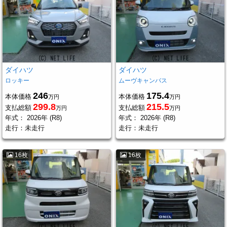
ダイハツ
ダイハツ
ロッキー
ムーヴキャンバス
246
175.4
本体価格
本体価格
万円
万円
299.8
215.5
支払総額
支払総額
万円
万円
年式：
2026年 (R8)
年式：
2026年 (R8)
走行：
未走行
走行：
未走行
16枚
16枚