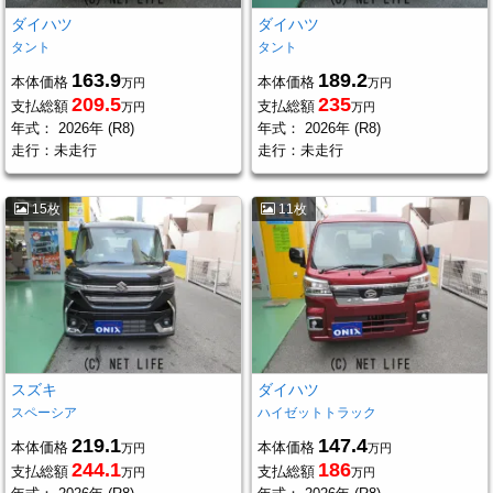
ダイハツ
ダイハツ
タント
タント
163.9
189.2
本体価格
本体価格
万円
万円
209.5
235
支払総額
支払総額
万円
万円
年式：
2026年 (R8)
年式：
2026年 (R8)
走行：
未走行
走行：
未走行
15枚
11枚
スズキ
ダイハツ
スペーシア
ハイゼットトラック
219.1
147.4
本体価格
本体価格
万円
万円
244.1
186
支払総額
支払総額
万円
万円