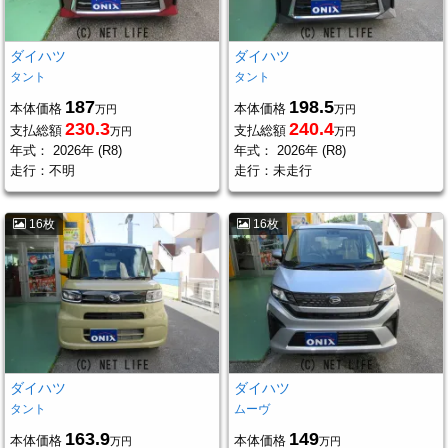
ダイハツ
ダイハツ
タント
タント
187
198.5
本体価格
本体価格
万円
万円
230.3
240.4
支払総額
支払総額
万円
万円
年式：
2026年 (R8)
年式：
2026年 (R8)
走行：
不明
走行：
未走行
16枚
16枚
ダイハツ
ダイハツ
タント
ムーヴ
163.9
149
本体価格
本体価格
万円
万円