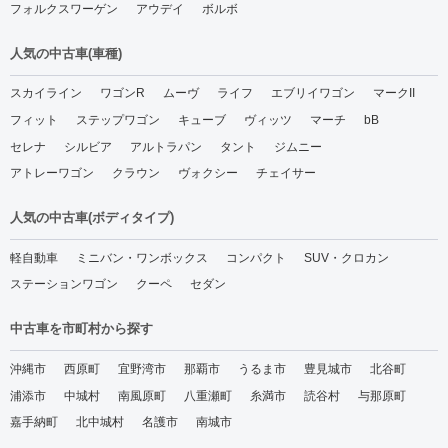
フォルクスワーゲン
アウデイ
ボルボ
人気の中古車(車種)
スカイライン
ワゴンR
ムーヴ
ライフ
エブリイワゴン
マークII
フィット
ステップワゴン
キューブ
ヴィッツ
マーチ
bB
セレナ
シルビア
アルトラパン
タント
ジムニー
アトレーワゴン
クラウン
ヴォクシー
チェイサー
人気の中古車(ボディタイプ)
軽自動車
ミニバン・ワンボックス
コンパクト
SUV・クロカン
ステーションワゴン
クーペ
セダン
中古車を市町村から探す
沖縄市
西原町
宜野湾市
那覇市
うるま市
豊見城市
北谷町
浦添市
中城村
南風原町
八重瀬町
糸満市
読谷村
与那原町
嘉手納町
北中城村
名護市
南城市