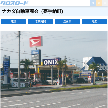
ナカダ自動車商会
（嘉手納町)
電話
営業時間
定休日
地図