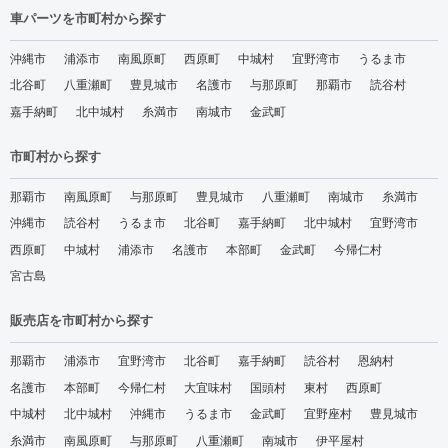
車パーツを市町村から探す
沖縄市
浦添市
南風原町
西原町
中城村
宜野湾市
うるま市
北谷町
八重瀬町
豊見城市
名護市
与那原町
那覇市
読谷村
嘉手納町
北中城村
糸満市
南城市
金武町
市町村から探す
那覇市
南風原町
与那原町
豊見城市
八重瀬町
南城市
糸満市
沖縄市
読谷村
うるま市
北谷町
嘉手納町
北中城村
宜野湾市
西原町
中城村
浦添市
名護市
本部町
金武町
今帰仁村
宮古島
販売店を市町村から探す
那覇市
浦添市
宜野湾市
北谷町
嘉手納町
読谷村
恩納村
名護市
本部町
今帰仁村
大宜味村
国頭村
東村
西原町
中城村
北中城村
沖縄市
うるま市
金武町
宜野座村
豊見城市
糸満市
南風原町
与那原町
八重瀬町
南城市
伊平屋村