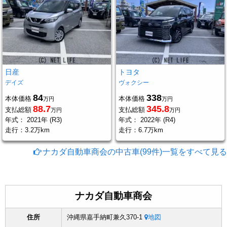
日産
トヨタ
デイズ
ヴォクシー
84
338
本体価格
本体価格
万円
万円
88.7
345.8
支払総額
支払総額
万円
万円
年式：
2021年 (R3)
年式：
2022年 (R4)
走行：
3.2万km
走行：
6.7万km
ナカダ自動車商会の中古車(99件)一覧をすべて見る
ナカダ自動車商会
住所
沖縄県嘉手納町兼久370-1
地図