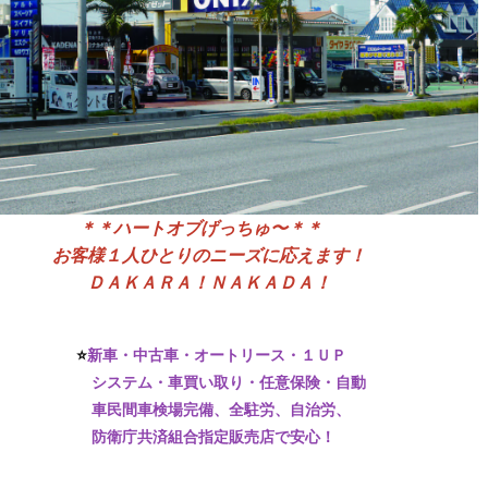
＊＊ハートオブげっちゅ〜＊＊
お客様１人ひとりのニーズに応えます！
ＤＡＫＡＲＡ！ＮＡＫＡＤＡ！
⭐️
新車・中古車・オートリース・１ＵＰ
システム・車買い取り・任意保険・自動
車民間車検場完備、全駐労、自治労、
防衛庁共済組合指定販売店で安心！