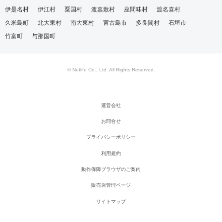
伊是名村
伊江村
粟国村
渡嘉敷村
座間味村
渡名喜村
久米島町
北大東村
南大東村
宮古島市
多良間村
石垣市
竹富町
与那国町
© Netlife Co., Ltd. All Rights Reserved.
運営会社
お問合せ
プライバシーポリシー
利用規約
動作保障ブラウザのご案内
販売店管理ページ
サイトマップ