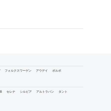
W
フォルクスワーゲン
アウデイ
ボルボ
bB
セレナ
シルビア
アルトラパン
タント