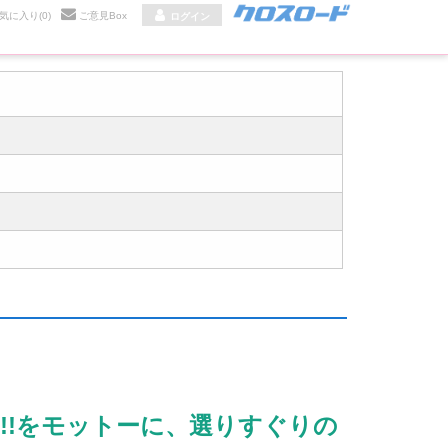
気に入り
(0)
ご意見Box
ログイン
!!をモットーに、選りすぐりの