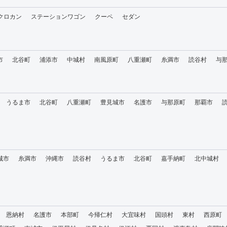
・クロカン
ステーションワゴン
クーペ
セダン
市
北谷町
浦添市
中城村
南風原町
八重瀬町
糸満市
読谷村
与
うるま市
北谷町
八重瀬町
豊見城市
名護市
与那原町
那覇市
城市
糸満市
沖縄市
読谷村
うるま市
北谷町
嘉手納町
北中城村
恩納村
名護市
本部町
今帰仁村
大宜味村
国頭村
東村
西原町