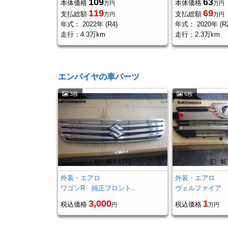
109
63
本体価格
本体価格
万円
万円
119
69
支払総額
支払総額
万円
万円
年式：
2022年 (R4)
年式：
2020年 (R
走行：
4.3万km
走行：
2.3万km
エンパイヤの車パーツ
3枚
6枚
外装・エアロ
外装・エアロ
ワゴンR 純正フロント..
ヴェルファイア 
3,000
1
税込価格
税込価格
円
万円