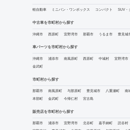
軽自動車
ミニバン・ワンボックス
コンパクト
SUV
中古車を市町村から探す
沖縄市
西原町
宜野湾市
那覇市
うるま市
豊見城
車パーツを市町村から探す
沖縄市
浦添市
南風原町
西原町
中城村
宜野湾市
金武町
市町村から探す
那覇市
南風原町
与那原町
豊見城市
八重瀬町
南
本部町
金武町
今帰仁村
宮古島
販売店を市町村から探す
那覇市
浦添市
宜野湾市
北谷町
嘉手納町
読谷村