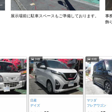
展示場前に駐車スペースもご準備しております。
事
飾
34枚
40枚
日産
マツダ
デイズ
フレアワゴン