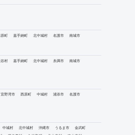
那原町
嘉手納町
北中城村
名護市
南城市
読谷村
嘉手納町
北中城村
糸満市
南城市
宜野湾市
西原町
中城村
浦添市
名護市
中城村
北中城村
沖縄市
うるま市
金武町