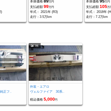
89
95
本体価格
本体価格
万円
万円
99
105
支払総額
支払総額
万円
万
2)
年式：
2021年 (R3)
年式：
2018年 (H
走行：
3.5万km
走行：
7.2万km
3枚
外装・エアロ
純正フ..
ヴェルファイア 30系..
5,000
税込価格
円