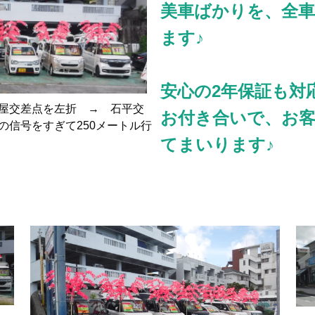
美車ばかりを、全
ます♪
安心の2年保証も対
谷屋交差点を左折 → 石平交
お付き合いで、お
の信号をすぎて250メートル行
てまいります♪