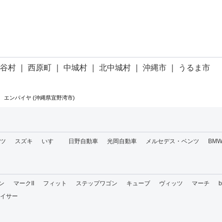
読谷村
｜
西原町
｜
中城村
｜
北中城村
｜
沖縄市
｜
うるま市
エンパイヤ (沖縄県宜野湾市)
ツ
スズキ
いすゞ
日野自動車
光岡自動車
メルセデス・ベンツ
BM
ン
マークII
フィット
ステップワゴン
キューブ
ヴィッツ
マーチ
イサー