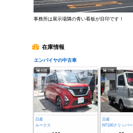
事務所は展示場隣の青い看板が目印です！
在庫情報
エンパイヤの中古車
42枚
22枚
日産
日産
ルークス
NT100クリッパー