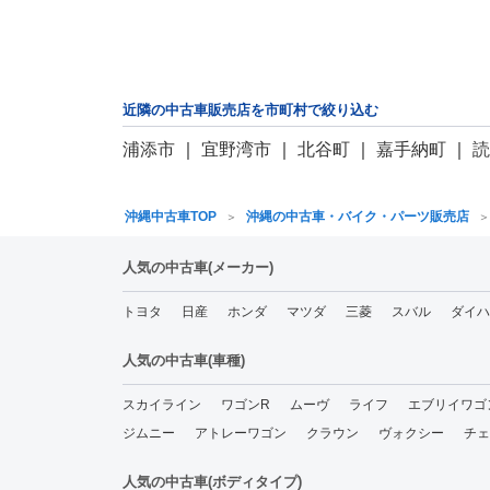
近隣の中古車販売店を市町村で絞り込む
浦添市
｜
宜野湾市
｜
北谷町
｜
嘉手納町
｜
沖縄中古車TOP
沖縄の中古車・バイク・パーツ販売店
人気の中古車(メーカー)
トヨタ
日産
ホンダ
マツダ
三菱
スバル
ダイハ
人気の中古車(車種)
スカイライン
ワゴンR
ムーヴ
ライフ
エブリイワゴ
ジムニー
アトレーワゴン
クラウン
ヴォクシー
チェ
人気の中古車(ボディタイプ)