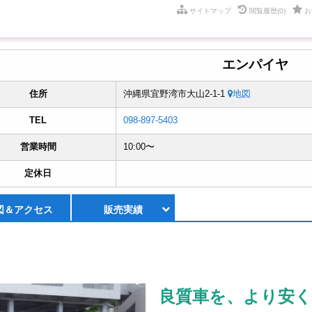
サイトマップ
閲覧履歴
(0)
お
エンパイヤ
住所
沖縄県宜野湾市大山2-1-1
地図
TEL
098-897-5403
営業時間
10:00〜
定休日
図＆
アクセス
販売実績
良質車を、より安く