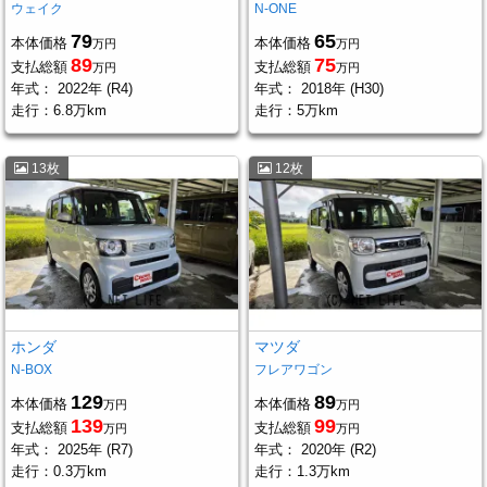
ウェイク
N-ONE
79
65
本体価格
本体価格
万円
万円
89
75
支払総額
支払総額
万円
万円
年式：
2022年 (R4)
年式：
2018年 (H30)
走行：
6.8万km
走行：
5万km
13枚
12枚
ホンダ
マツダ
N-BOX
フレアワゴン
129
89
本体価格
本体価格
万円
万円
139
99
支払総額
支払総額
万円
万円
年式：
2025年 (R7)
年式：
2020年 (R2)
走行：
0.3万km
走行：
1.3万km