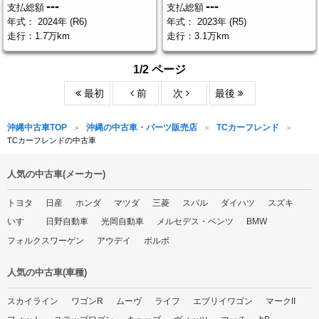
---
---
支払総額
支払総額
年式：
2024年 (R6)
年式：
2023年 (R5)
走行：
1.7万km
走行：
3.1万km
1/2 ページ
最初
前
次
最後
沖縄中古車TOP
沖縄の中古車・パーツ販売店
TCカーフレンド
TCカーフレンドの中古車
人気の中古車(メーカー)
トヨタ
日産
ホンダ
マツダ
三菱
スバル
ダイハツ
スズキ
いすゞ
日野自動車
光岡自動車
メルセデス・ベンツ
BMW
フォルクスワーゲン
アウデイ
ボルボ
人気の中古車(車種)
スカイライン
ワゴンR
ムーヴ
ライフ
エブリイワゴン
マークII