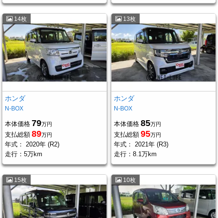
14枚
13枚
ホンダ
ホンダ
N-BOX
N-BOX
79
85
本体価格
本体価格
万円
万円
89
95
支払総額
支払総額
万円
万円
年式：
2020年 (R2)
年式：
2021年 (R3)
走行：
5万km
走行：
8.1万km
15枚
10枚