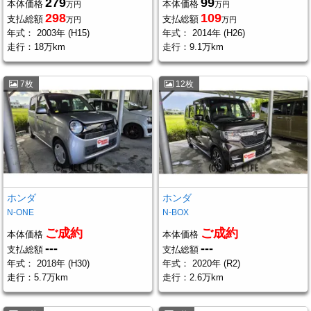
279
99
本体価格
本体価格
万円
万円
298
109
支払総額
支払総額
万円
万円
年式：
2003年 (H15)
年式：
2014年 (H26)
走行：
18万km
走行：
9.1万km
7枚
12枚
ホンダ
ホンダ
N-ONE
N-BOX
ご成約
ご成約
本体価格
本体価格
---
---
支払総額
支払総額
年式：
2018年 (H30)
年式：
2020年 (R2)
走行：
5.7万km
走行：
2.6万km