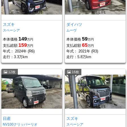
スズキ
ダイハツ
スペーシア
ムーヴ
149
59
本体価格
本体価格
万円
万円
159
65
支払総額
支払総額
万円
万円
年式：
2024年 (R6)
年式：
2021年 (R3)
走行：
3.3万km
走行：
5.8万km
12枚
16枚
日産
スズキ
NV100クリッパーリオ
スペーシア