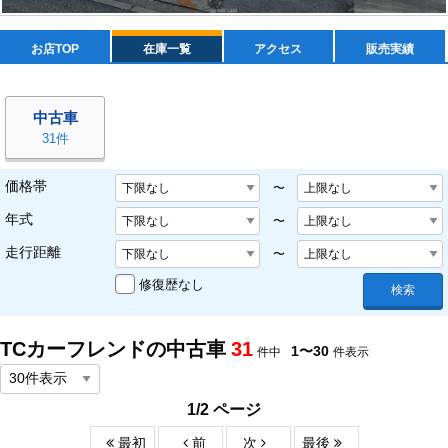
お店TOP
在庫一覧
アクセス
販売実績
中古車
31件
価格帯
〜
年式
〜
走行距離
〜
修復歴なし
検索
TCカーフレンドの
中古車
31
1〜30
件中
件表示
1/2 ページ
最初
前
次
最後