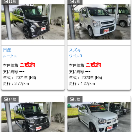
11枚
8枚
日産
スズキ
ルークス
ワゴンR
ご成約
ご成約
本体価格
本体価格
---
---
支払総額
支払総額
年式：
2021年 (R3)
年式：
2023年 (R5)
走行：
3.7万km
走行：
4.2万km
14枚
8枚