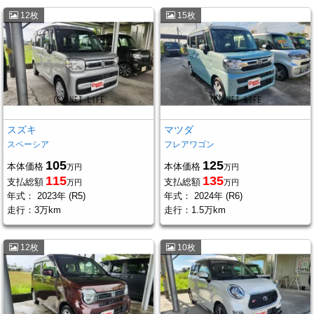
12枚
15枚
スズキ
マツダ
スペーシア
フレアワゴン
105
125
本体価格
本体価格
万円
万円
115
135
支払総額
支払総額
万円
万円
年式：
2023年 (R5)
年式：
2024年 (R6)
走行：
3万km
走行：
1.5万km
12枚
10枚