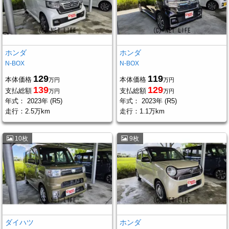
ホンダ
ホンダ
N-BOX
N-BOX
129
119
本体価格
本体価格
万円
万円
139
129
支払総額
支払総額
万円
万円
年式：
2023年 (R5)
年式：
2023年 (R5)
走行：
2.5万km
走行：
1.1万km
10枚
9枚
ダイハツ
ホンダ