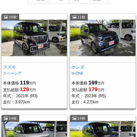
16枚
11枚
スズキ
ホンダ
スペーシア
N-ONE
119
169
本体価格
本体価格
万円
万円
129
179
支払総額
支払総額
万円
万円
年式：
2021年 (R3)
年式：
2023年 (R5)
走行：
3.9万km
走行：
4.2万km
14枚
14枚