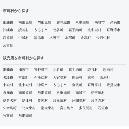
市町村から探す
那覇市
南風原町
与那原町
豊見城市
八重瀬町
南城市
糸満市
沖縄市
読谷村
うるま市
北谷町
嘉手納町
北中城村
宜野湾市
西原町
中城村
浦添市
名護市
本部町
金武町
今帰仁村
宮古島
販売店を市町村から探す
那覇市
浦添市
宜野湾市
北谷町
嘉手納町
読谷村
恩納村
名護市
本部町
今帰仁村
大宜味村
国頭村
東村
西原町
中城村
北中城村
沖縄市
うるま市
金武町
宜野座村
豊見城市
糸満市
南風原町
与那原町
八重瀬町
南城市
伊平屋村
伊是名村
伊江村
粟国村
渡嘉敷村
座間味村
渡名喜村
久米島町
北大東村
南大東村
宮古島市
多良間村
石垣市
竹富町
与那国町