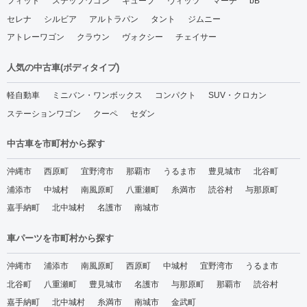
フィット
ステップワゴン
キューブ
ヴィッツ
マーチ
bB
セレナ
シルビア
アルトラパン
タント
ジムニー
アトレーワゴン
クラウン
ヴォクシー
チェイサー
人気の中古車(ボディタイプ)
軽自動車
ミニバン・ワンボックス
コンパクト
SUV・クロカン
ステーションワゴン
クーペ
セダン
中古車を市町村から探す
沖縄市
西原町
宜野湾市
那覇市
うるま市
豊見城市
北谷町
浦添市
中城村
南風原町
八重瀬町
糸満市
読谷村
与那原町
嘉手納町
北中城村
名護市
南城市
車パーツを市町村から探す
沖縄市
浦添市
南風原町
西原町
中城村
宜野湾市
うるま市
北谷町
八重瀬町
豊見城市
名護市
与那原町
那覇市
読谷村
嘉手納町
北中城村
糸満市
南城市
金武町