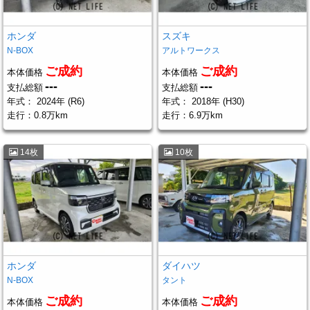
ホンダ
スズキ
N-BOX
アルトワークス
ご成約
ご成約
本体価格
本体価格
---
---
支払総額
支払総額
年式：
2024年 (R6)
年式：
2018年 (H30)
走行：
0.8万km
走行：
6.9万km
14枚
10枚
ホンダ
ダイハツ
N-BOX
タント
ご成約
ご成約
本体価格
本体価格