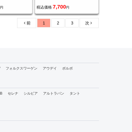
7,700
税込価格
円
円
前
1
2
3
次
W
フォルクスワーゲン
アウデイ
ボルボ
bB
セレナ
シルビア
アルトラパン
タント