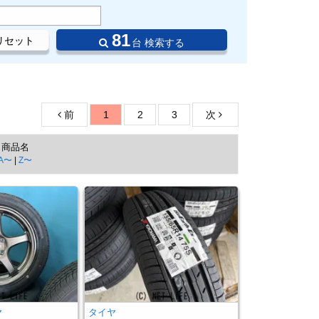
81
リセット
台 検索する
前
1
2
3
次
商品名
A〜
|
Z〜
ヤ
タイヤ