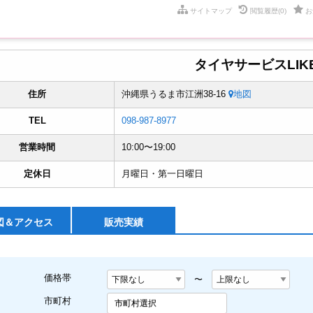
サイトマップ
閲覧履歴
(0)
お
タイヤサービスLIK
住所
沖縄県うるま市江洲38-16
地図
TEL
098-987-8977
営業時間
10:00〜19:00
定休日
月曜日・第一日曜日
図＆
アクセス
販売実績
価格帯
〜
市町村
市町村選択