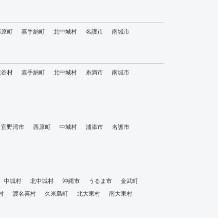
那原町
嘉手納町
北中城村
名護市
南城市
読谷村
嘉手納町
北中城村
糸満市
南城市
宜野湾市
西原町
中城村
浦添市
名護市
中城村
北中城村
沖縄市
うるま市
金武町
村
渡名喜村
久米島町
北大東村
南大東村