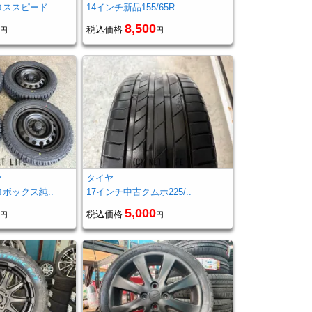
ススピード..
14インチ新品155/65R..
8,500
税込価格
円
円
ヤ
タイヤ
ボックス純..
17インチ中古クムホ225/..
5,000
税込価格
円
円