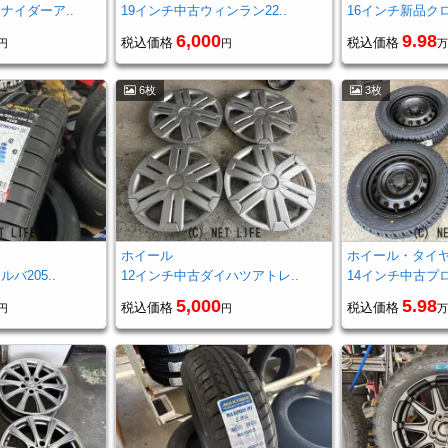
ナイダーア..
19インチ中古ウィンラン22..
16インチ新品クロ
6,000
9.98
税込価格
税込価格
円
円
万
6枚
3枚
ホイール
ホイール・タイ
バ205..
12インチ中古ダイハツアトレ..
14インチ中古プロ
5,000
5.98
税込価格
税込価格
円
円
万