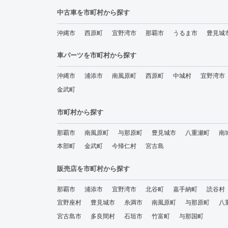
中古車を市町村から探す
沖縄市
西原町
宜野湾市
那覇市
うるま市
豊見城
車パーツを市町村から探す
沖縄市
浦添市
南風原町
西原町
中城村
宜野湾市
金武町
市町村から探す
那覇市
南風原町
与那原町
豊見城市
八重瀬町
南
本部町
金武町
今帰仁村
宮古島
販売店を市町村から探す
那覇市
浦添市
宜野湾市
北谷町
嘉手納町
読谷村
宜野座村
豊見城市
糸満市
南風原町
与那原町
八
宮古島市
多良間村
石垣市
竹富町
与那国町