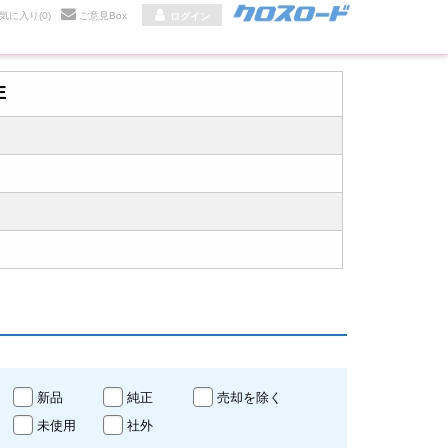
気に入り
(0)
ご意見Box
ログイン
E
新品
純正
売却を除く
未使用
社外