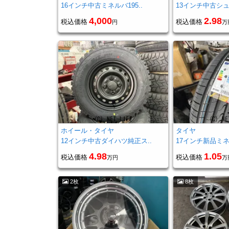
16インチ中古ミネルバ195..
13インチ中古シュ
4,000
2.98
税込価格
税込価格
円
万
ホイール・タイヤ
タイヤ
12インチ中古ダイハツ純正ス..
17インチ新品ミネル
4.98
1.05
税込価格
税込価格
万円
万
2枚
8枚