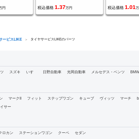
1.37
1.01
税込価格
税込価格
万円
万円
万
サービスLIKE
タイヤサービスLIKEのパーツ
ツ
スズキ
いすゞ
日野自動車
光岡自動車
メルセデス・ベンツ
BM
ン
マークII
フィット
ステップワゴン
キューブ
ヴィッツ
マーチ
イサー
・クロカン
ステーションワゴン
クーペ
セダン