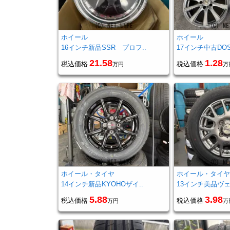
ホイール
ホイール
16インチ新品SSR プロフ..
17インチ中古DO
21.58
1.28
税込価格
税込価格
万円
万
ホイール・タイヤ
ホイール・タイ
14インチ新品KYOHOザイ..
13インチ美品ヴェ
5.88
3.98
税込価格
税込価格
万円
万