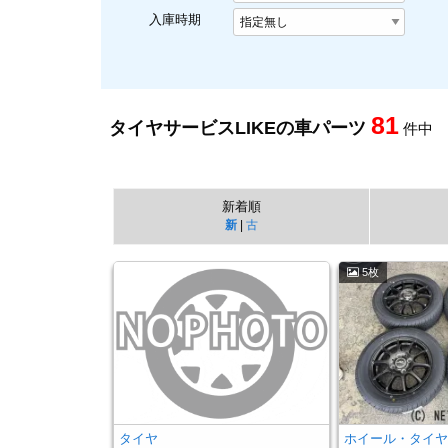
入庫時期
81
タイヤサービスLIKEの
車パーツ
件中
新着順
新
|
古
5枚
タイヤ
ホイール・タイ