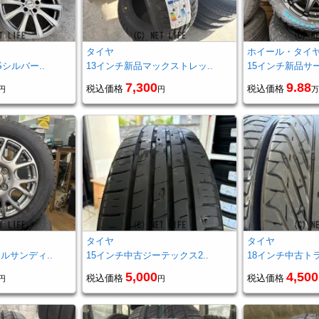
タイヤ
ホイール・タイ
Sシルバー..
13インチ新品マックストレッ..
15インチ新品サー
7,300
9.88
税込価格
税込価格
円
円
万
ヤ
タイヤ
タイヤ
ルサンディ..
15インチ中古ジーテックス2..
18インチ中古トラ
5,000
4,500
税込価格
税込価格
円
円