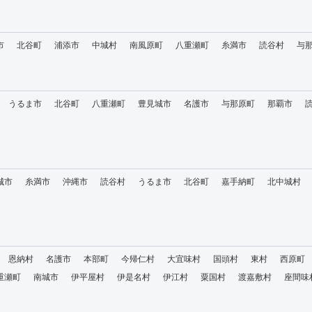
市
北谷町
浦添市
中城村
南風原町
八重瀬町
糸満市
読谷村
与
うるま市
北谷町
八重瀬町
豊見城市
名護市
与那原町
那覇市
城市
糸満市
沖縄市
読谷村
うるま市
北谷町
嘉手納町
北中城村
恩納村
名護市
本部町
今帰仁村
大宜味村
国頭村
東村
西原町
重瀬町
南城市
伊平屋村
伊是名村
伊江村
粟国村
渡嘉敷村
座間味