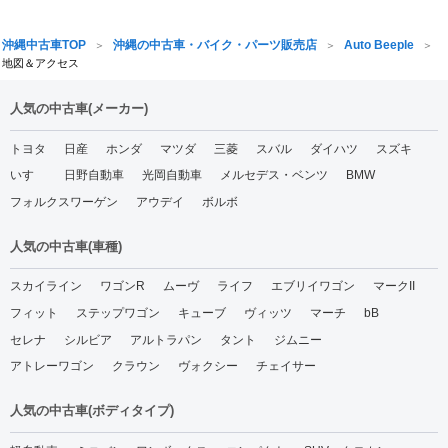
沖縄中古車TOP
沖縄の中古車・バイク・パーツ販売店
Auto Beeple
地図＆アクセス
人気の中古車(メーカー)
トヨタ
日産
ホンダ
マツダ
三菱
スバル
ダイハツ
スズキ
いすゞ
日野自動車
光岡自動車
メルセデス・ベンツ
BMW
フォルクスワーゲン
アウデイ
ボルボ
人気の中古車(車種)
スカイライン
ワゴンR
ムーヴ
ライフ
エブリイワゴン
マークII
フィット
ステップワゴン
キューブ
ヴィッツ
マーチ
bB
セレナ
シルビア
アルトラパン
タント
ジムニー
アトレーワゴン
クラウン
ヴォクシー
チェイサー
人気の中古車(ボディタイプ)