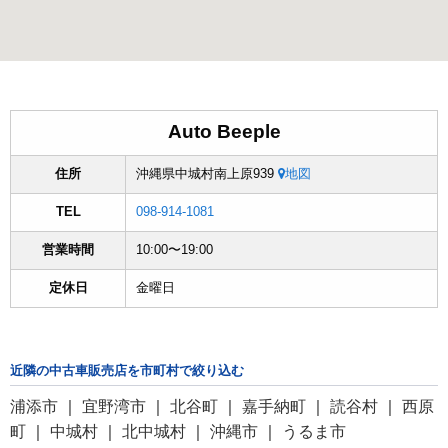
Auto Beeple
住所
沖縄県中城村南上原939
地図
TEL
098-914-1081
営業時間
10:00〜19:00
定休日
金曜日
近隣の中古車販売店を市町村で絞り込む
浦添市
｜
宜野湾市
｜
北谷町
｜
嘉手納町
｜
読谷村
｜
西原
町
｜
中城村
｜
北中城村
｜
沖縄市
｜
うるま市