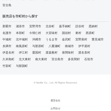
宮古島
販売店を市町村から探す
那覇市
浦添市
宜野湾市
北谷町
嘉手納町
読谷村
恩納村
名護市
本部町
今帰仁村
大宜味村
国頭村
東村
西原町
中城村
北中城村
沖縄市
うるま市
金武町
宜野座村
豊見城市
糸満市
南風原町
与那原町
八重瀬町
南城市
伊平屋村
伊是名村
伊江村
粟国村
渡嘉敷村
座間味村
渡名喜村
久米島町
北大東村
南大東村
宮古島市
多良間村
石垣市
竹富町
与那国町
© Netlife Co., Ltd. All Rights Reserved.
運営会社
お問合せ