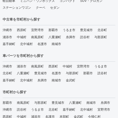
軽自動車
ミニバン・ワンボックス
コンパクト
SUV・クロカン
ステーションワゴン
クーペ
セダン
中古車を市町村から探す
沖縄市
西原町
宜野湾市
那覇市
うるま市
豊見城市
北谷町
浦添市
中城村
南風原町
八重瀬町
糸満市
読谷村
与那原町
嘉手納町
北中城村
名護市
南城市
車パーツを市町村から探す
沖縄市
浦添市
南風原町
西原町
中城村
宜野湾市
うるま市
北谷町
八重瀬町
豊見城市
名護市
与那原町
那覇市
読谷村
嘉手納町
北中城村
糸満市
南城市
金武町
市町村から探す
那覇市
南風原町
与那原町
豊見城市
八重瀬町
南城市
糸満市
沖縄市
読谷村
うるま市
北谷町
嘉手納町
北中城村
宜野湾市
西原町
中城村
浦添市
名護市
本部町
金武町
今帰仁村