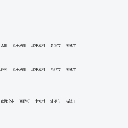
那原町
嘉手納町
北中城村
名護市
南城市
読谷村
嘉手納町
北中城村
糸満市
南城市
宜野湾市
西原町
中城村
浦添市
名護市