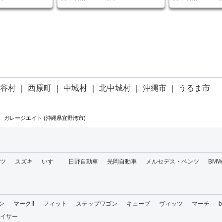
読谷村
｜
西原町
｜
中城村
｜
北中城村
｜
沖縄市
｜
うるま市
ガレージエイト (沖縄県宜野湾市)
ツ
スズキ
いすゞ
日野自動車
光岡自動車
メルセデス・ベンツ
BM
ン
マークII
フィット
ステップワゴン
キューブ
ヴィッツ
マーチ
イサー