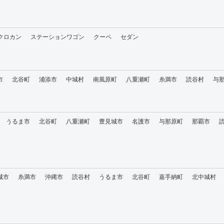
・クロカン
ステーションワゴン
クーペ
セダン
市
北谷町
浦添市
中城村
南風原町
八重瀬町
糸満市
読谷村
与
うるま市
北谷町
八重瀬町
豊見城市
名護市
与那原町
那覇市
城市
糸満市
沖縄市
読谷村
うるま市
北谷町
嘉手納町
北中城村