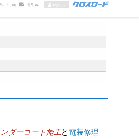
気に入り
(0)
ご意見Box
ログイン
アンダーコート施工
と
電装修理