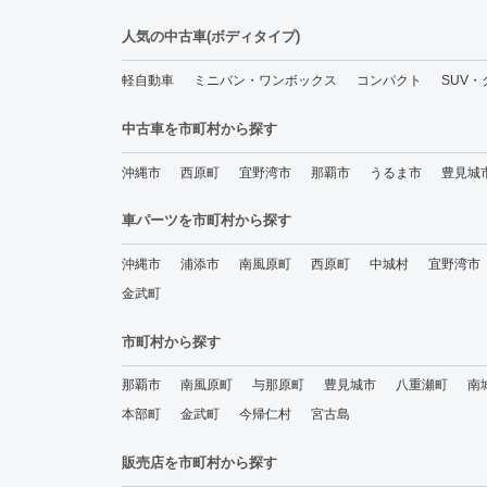
人気の中古車(ボディタイプ)
軽自動車
ミニバン・ワンボックス
コンパクト
SUV
中古車を市町村から探す
沖縄市
西原町
宜野湾市
那覇市
うるま市
豊見城
車パーツを市町村から探す
沖縄市
浦添市
南風原町
西原町
中城村
宜野湾市
金武町
市町村から探す
那覇市
南風原町
与那原町
豊見城市
八重瀬町
南
本部町
金武町
今帰仁村
宮古島
販売店を市町村から探す