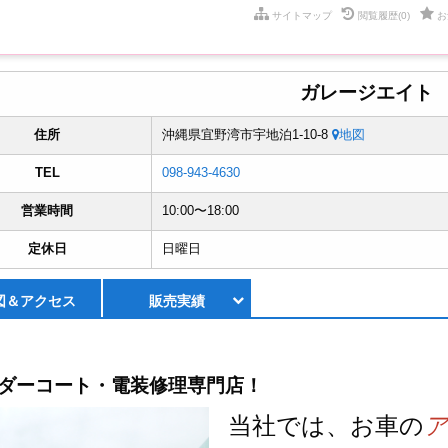
サイトマップ
閲覧履歴
(0)
お
ガレージエイト
住所
沖縄県宜野湾市宇地泊1-10-8
地図
TEL
098-943-4630
営業時間
10:00〜18:00
定休日
日曜日
図＆
アクセス
販売実績
ダーコート・電装修理専門店！
当社では、お車の