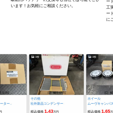
ー
います！お気軽にご相談ください。
工
ー
に
3枚
3枚
その他
ホイール
ーター..
社外新品コンデンサー
ムーヴキャンバス
1.43
1.65
税込価格
税込価格
円
万円
万