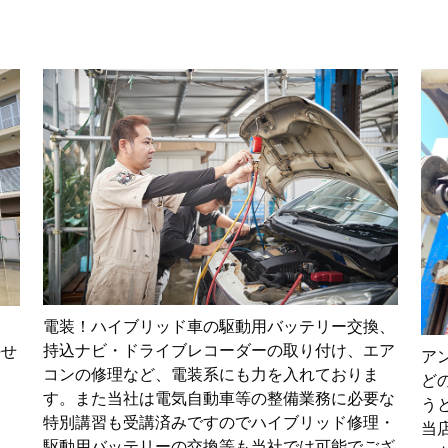
電装！ハイブリッド車の駆動用バッテリー交換、
さ
持込ナビ・ドライブレコーダーの取り付け、エア
任せ
ア
コンの修理など、電装系にも力を入れておりま
ど
す。また当社は電気自動車等の整備業務に必要な
う
特別講習も受講済みですのでハイブリッド修理・
当
駆動用バッテリーの交換等も当社では可能でござ