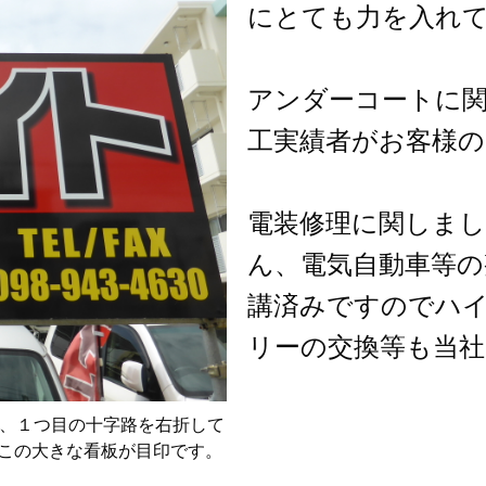
にとても力を入れ
アンダーコートに
工実績者がお客様の
電装修理に関しま
ん、電気自動車等の
講済みですのでハ
リーの交換等も当
折、１つ目の十字路を右折して
この大きな看板が目印です。