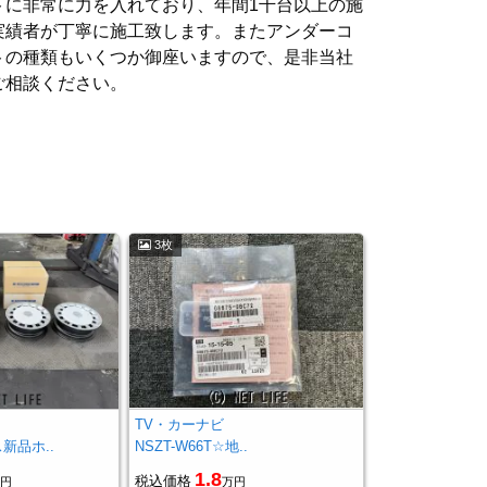
トに非常に力を入れており、年間1千台以上の施
実績者が丁寧に施工致します。またアンダーコ
トの種類もいくつか御座いますので、是非当社
ご相談ください。
3枚
TV・カーナビ
新品ホ..
NSZT-W66T☆地..
1.8
税込価格
円
万円