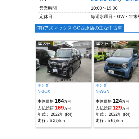
営業時間
10:00〜19:00
定休日
毎週水曜日・GW・年末
(有)アズマックス GC西原店の主な中古車
22枚
21枚
ホンダ
ホンダ
N-BOX
N-WGN
164
124
本体価格
本体価格
万円
万円
169
129
支払総額
支払総額
万円
万円
年式：
2022年 (R4)
年式：
2022年 (R4)
走行：
6.3万km
走行：
5.6万km