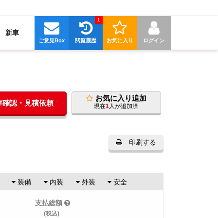
1
新車
ご意見Box
閲覧履歴
お気に入り
ログイン
お気に入り追加
在庫確認・見積依頼
現在
1
人が追加済
印刷する
装備
内装
外装
安全
支払総額
(税込)