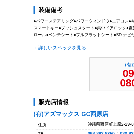
装備備考
●パワーステアリング●パワーウィンドウ●エアコン●キー
スマートキー●プッシュスタート●集中ドアロック●盗
ロール●ベンチシート●フルフラットシート●SD ナビ他
＋詳しいスペックを見る
(有
09
08
販売店情報
(有)アズマックス GC西原店
沖縄県西原町上原2-29-8
住所
098-882-8350
080-83
TEL
／