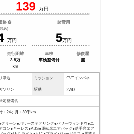
139
万円
価格
諸費用
税込)
4
5
万円
万円
走行距離
車検
修復歴
3.8万
車検整備付
無
km
リ済込
ミッション
CVTインパネ
ガソリン
駆動
2WD
法定整備含
付・24ヶ月・30千km
●グリーン●パワーステアリング●パワーウィンドウ●エ
アコン●キーレス●ABS●運転席エアバッグ●助手席エア
バッグ●LED ライト●ETC●プライバシーガラス ●電格ミ