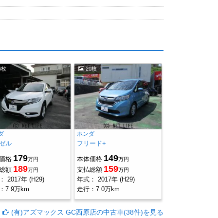
6枚
20枚
ダ
ホンダ
ゼル
フリード+
179
149
価格
本体価格
万円
万円
189
159
総額
支払総額
万円
万円
：
2017年 (H29)
年式：
2017年 (H29)
：
7.9万km
走行：
7.0万km
(有)アズマックス GC西原店の中古車(38件)を見る