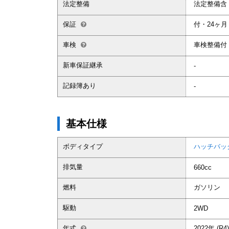
法定整備
法定整備含
保証
付・24ヶ月
車検
車検整備付
新車保証継承
-
記録簿あり
-
基本仕様
ボディタイプ
ハッチバッ
排気量
660cc
燃料
ガソリン
駆動
2WD
年式
2022年 (R4)