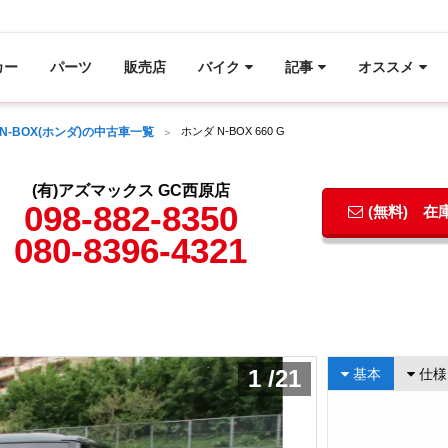
カー
パーツ
販売店
バイク
記事
オススメ
N-BOX(ホンダ)の中古車一覧
ホンダ N-BOX 660 G
(有)アズマックス GC西原店
098-882-8350
(無料) 
080-8396-4321
1
/
21
基本
仕様