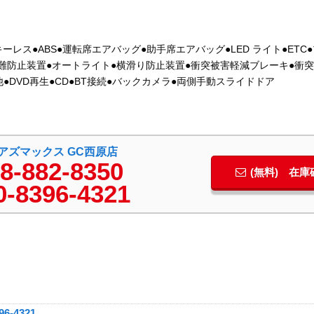
レス●ABS●運転席エアバッグ●助手席エアバッグ●LED ライト●ETC
難防止装置●オートライト●横滑り防止装置●衝突被害軽減ブレーキ●衝
●DVD再生●CD●BT接続●バックカメラ●両側手動スライドドア
)アズマックス GC西原店
8-882-8350
(無料) 在
0-8396-4321
96-4321