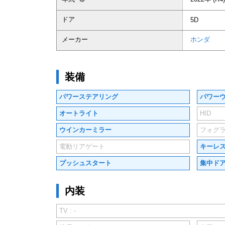
ドア
5D
メーカー
ホンダ
装備
パワーステアリング
パワー
オートライト
HID
ウインカーミラー
フォグ
電動リアゲート
キーレ
プッシュスタート
集中ド
内装
TV : -