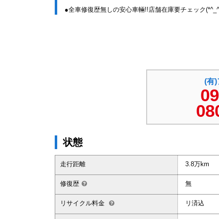
●全車修復歴無しの安心車輛!!店舗在庫要チェック(*^_^*
(有
09
08
状態
走行距離
3.8万km
修復歴
無
リサイクル料金
リ済込