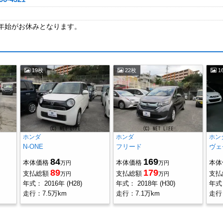
年始がお休みとなります。
19枚
22枚
1
ホンダ
ホンダ
ホン
N-ONE
フリード
ヴェ
84
169
本体価格
本体価格
本体
万円
万円
89
179
支払総額
支払総額
支払
万円
万円
年式：
2016年 (H28)
年式：
2018年 (H30)
年式
走行：
7.5万km
走行：
7.1万km
走行