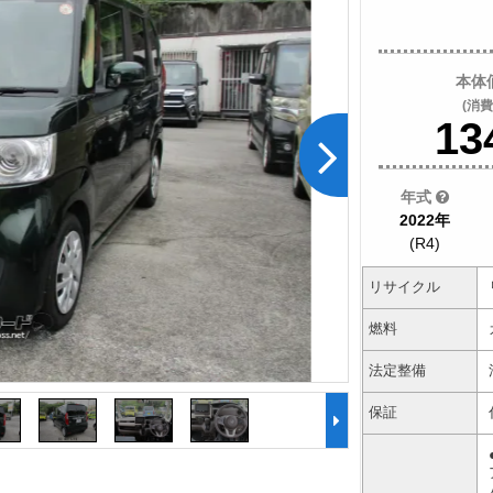
本体
(消費
13
年式
2022年
(R4)
リサイクル
燃料
法定整備
保証