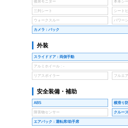
後席モニター
本革シ
三列シート
シート
ウォークスルー
パワー
カメラ : バック
外装
スライドドア : 両側手動
アルミホイール : -
リアスポイラー
フルエ
安全装備・補助
ABS
横滑り
障害物センサー
クルー
エアバック : 運転席/助手席