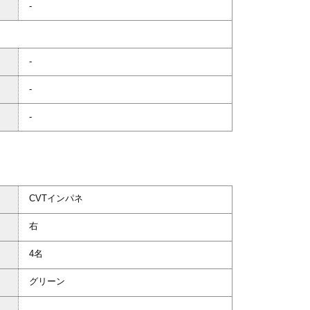
-
-
-
-
CVTインパネ
右
4名
グリーン
-