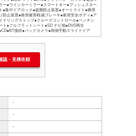
ラー●ウインカーミラー●スマートキー●プッシュスター
ト●集中ドアロック●盗難防止装置●オートライト●横滑
り防止装置●衝突被害軽減ブレーキ●衝突安全ボディ●ア
イドリングストップ●クルーズコントロール●ベンチシ
ート●フルフラットシート●SD ナビ他●DVD再生
●CD●BT接続●バックカメラ●両側手動スライドドア
庫確認・見積依頼
-
-
-