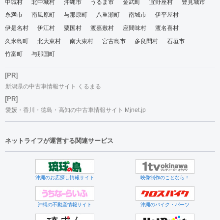
中城村
北中城村
沖縄市
うるま市
金武町
宜野座村
豊見城市
糸満市
南風原町
与那原町
八重瀬町
南城市
伊平屋村
伊是名村
伊江村
粟国村
渡嘉敷村
座間味村
渡名喜村
久米島町
北大東村
南大東村
宮古島市
多良間村
石垣市
竹富町
与那国町
[PR]
新潟県の中古車情報サイト くるまる
[PR]
愛媛・香川・徳島・高知の中古車情報サイト Mjnet.jp
ネットライフが運営する関連サービス
沖縄のお店探し情報サイト
映像制作のことなら！
沖縄の不動産情報サイト
沖縄のバイク・パーツ