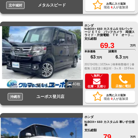
お気に入り追加
メタルスピード
北中城村
現在
6
人が追加済
ホンダ
N-BOX+ 660 カスタムG SSパッケ
ージ ＥＴＣ バックカメラ 両側ス
ライド・片側電動 ＴＶ オートラ
イト ＨＩＤ スマートキー
支払総額
69.3
万円
本体価格
諸費用
63
6.3
万円
万円
2017(H29) |
10万km |
検車検整備付 |
修
復無 |
法定含 |
保証付・3ヶ月・15千km
＼無料／
40枚
店舗に電話
在庫・見積り
お気に入り追加
ユーポス登川店
沖縄市
現在
0
人が追加済
ホンダ
N-BOX+ 660 カスタムG 車いす仕様
車
支払総額
79
万円