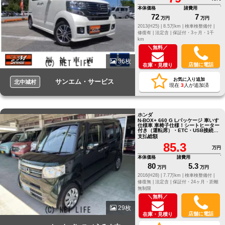
本体価格
諸費用
72
7
万円
万円
2013(H25) |
8.5万km |
検車検整備付 |
修復有 |
法定含 |
保証付・3ヶ月・1千
km
＼無料／
36枚
店舗に電話
在庫・見積り
お気に入り追加
サンエム・サービス
北中城村
現在
3
人が追加済
ホンダ
N-BOX+ 660 G Lパッケージ 車いす
仕様車 車椅子仕様！シートヒーター
付き（運転席）・ETC・USB接続オ
ーディオ付き！
支払総額
85.3
万円
本体価格
諸費用
80
5.3
万円
万円
2016(H28) |
7.7万km |
検車検整備付 |
修復無 |
法定含 |
保証付・24ヶ月・距離
無制限
＼無料／
29枚
店舗に電話
在庫・見積り