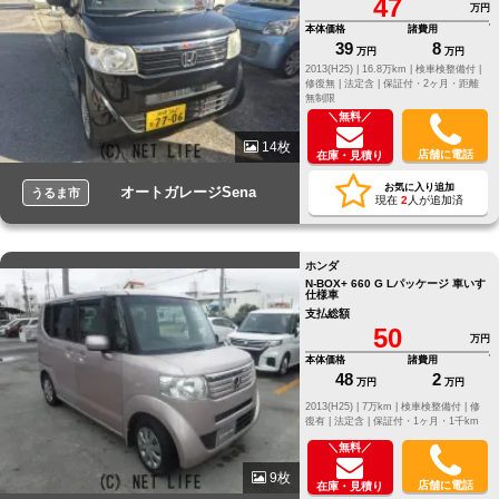
47
万円
本体価格
諸費用
39
8
万円
万円
2013(H25) |
16.8万km |
検車検整備付 |
修復無 |
法定含 |
保証付・2ヶ月・距離
無制限
＼無料／
14枚
店舗に電話
在庫・見積り
お気に入り追加
オートガレージSena
うるま市
現在
2
人が追加済
ホンダ
N-BOX+ 660 G Lパッケージ 車いす
仕様車
支払総額
50
万円
本体価格
諸費用
48
2
万円
万円
2013(H25) |
7万km |
検車検整備付 |
修
復有 |
法定含 |
保証付・1ヶ月・1千km
＼無料／
9枚
店舗に電話
在庫・見積り