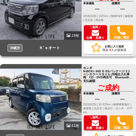
本体価格
諸費用
---
---
2016(H28) |
10万km |
検検R9/9 |
修復無
|
法定含 |
保証無
＼無料／
19枚
店舗に電話
在庫・見積り
お気に入り追加
Ｋ’ｓオート
沖縄市
現在
5
人が追加済
ホンダ
N-BOX+ 660 G SSパッケージ 2ト
ーンカラースタイル 内地仕入れ車
両 CD・DVD再生可 Bluetooth
純正14インチアルミホイール
支払総額
ご成約
本体価格
諸費用
---
---
2013(H25) |
10.6万km |
検車検整備付 |
修復無 |
法定含 |
保証付・12ヶ月・15千
km
＼無料／
41枚
店舗に電話
在庫・見積り