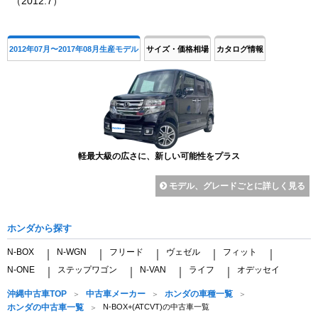
（2012.7）
2012年07月〜2017年08月生産モデル
サイズ・価格相場
カタログ情報
軽最大級の広さに、新しい可能性をプラス
モデル、グレードごとに詳しく見る
ホンダから探す
N-BOX
N-WGN
フリード
ヴェゼル
フィット
｜
｜
｜
｜
｜
N-ONE
ステップワゴン
N-VAN
ライフ
オデッセイ
｜
｜
｜
｜
沖縄中古車TOP
中古車メーカー
ホンダの車種一覧
ホンダの中古車一覧
N-BOX+(ATCVT)の中古車一覧