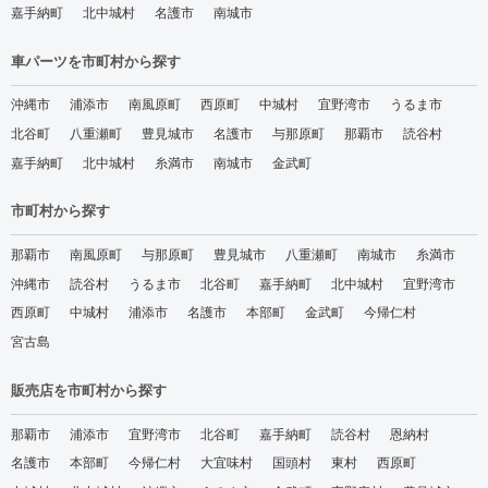
嘉手納町
北中城村
名護市
南城市
車パーツを市町村から探す
沖縄市
浦添市
南風原町
西原町
中城村
宜野湾市
うるま市
北谷町
八重瀬町
豊見城市
名護市
与那原町
那覇市
読谷村
嘉手納町
北中城村
糸満市
南城市
金武町
市町村から探す
那覇市
南風原町
与那原町
豊見城市
八重瀬町
南城市
糸満市
沖縄市
読谷村
うるま市
北谷町
嘉手納町
北中城村
宜野湾市
西原町
中城村
浦添市
名護市
本部町
金武町
今帰仁村
宮古島
販売店を市町村から探す
那覇市
浦添市
宜野湾市
北谷町
嘉手納町
読谷村
恩納村
名護市
本部町
今帰仁村
大宜味村
国頭村
東村
西原町