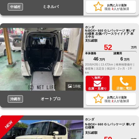
お気に入り追加
ミネルバ
中城村
現在
3
人が追加済
ホンダ
N-BOX+ 660 G Lパッケージ 車いす
仕様車 左側パワースライドドア 本
土中古
支払総額
52
万円
本体価格
諸費用
46
6
万円
万円
2016(H28) |
13.4万km |
検車検整備付 |
修復無 |
法定含 |
保証付・2ヶ月・1千
km
＼無料／
18枚
店舗に電話
在庫・見積り
お気に入り追加
オートプロ
沖縄市
現在
2
人が追加済
ホンダ
NEW
N-BOX+ 660 G Lパッケージ 車いす
仕様車
支払総額