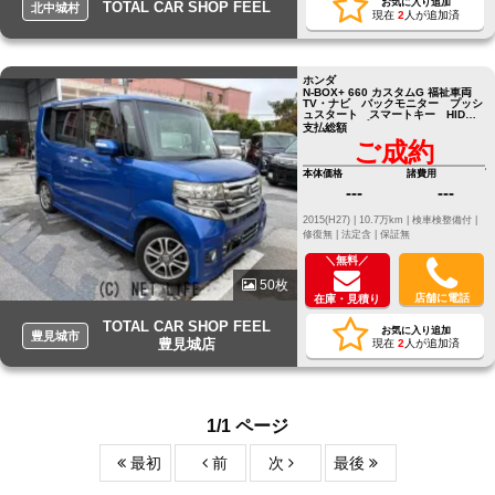
お気に入り追加
TOTAL CAR SHOP FEEL
北中城村
現在
2
人が追加済
ホンダ
N-BOX+ 660 カスタムG 福祉車両
TV・ナビ バックモニター プッシ
ュスタート スマートキー HID
フォグランプ
支払総額
ご成約
本体価格
諸費用
---
---
2015(H27) |
10.7万km |
検車検整備付 |
修復無 |
法定含 |
保証無
＼無料／
50枚
店舗に電話
在庫・見積り
TOTAL CAR SHOP FEEL
お気に入り追加
豊見城市
豊見城店
現在
2
人が追加済
1/1 ページ
最初
前
次
最後