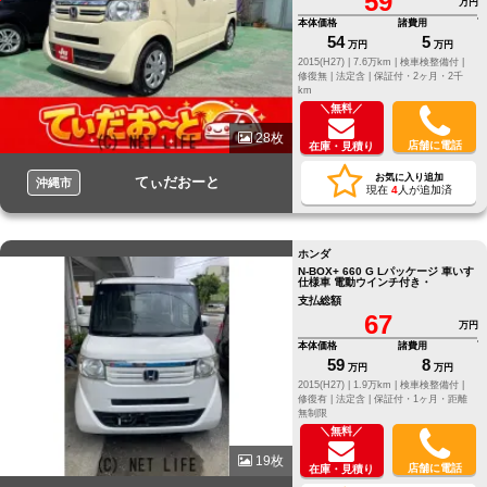
59
万円
本体価格
諸費用
54
5
万円
万円
2015(H27) |
7.6万km |
検車検整備付 |
修復無 |
法定含 |
保証付・2ヶ月・2千
km
＼無料／
28枚
店舗に電話
在庫・見積り
お気に入り追加
てぃだおーと
沖縄市
現在
4
人が追加済
ホンダ
N-BOX+ 660 G Lパッケージ 車いす
仕様車 電動ウインチ付き・
支払総額
67
万円
本体価格
諸費用
59
8
万円
万円
2015(H27) |
1.9万km |
検車検整備付 |
修復有 |
法定含 |
保証付・1ヶ月・距離
無制限
＼無料／
19枚
店舗に電話
在庫・見積り