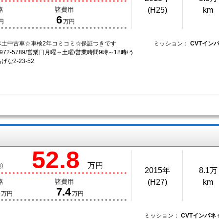
格
諸費用
(H25)
km
6
円
万円
本土中古車☆車検2年コミコミ☆保証つきです
ミッション：
CVTイン
-972-5789/営業日月曜～土曜/営業時間9時～18時/う
な2-23-52
52.8
万円
額
2015年
8.1万
格
諸費用
(H27)
km
7.4
万円
万円
ミッション：
CVTインパネ