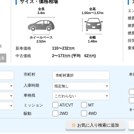
サイズ・価格相場
全長
全高
エ
3.4m
1.55m〜1.57m
燃
燃
燃
ホイールベース
全幅
排
2.52m
1.48m
た
乗
新車価格
110〜232
万円
中古価格
2〜173
(平均 62
)
万円
万円
見る
市町村
本
市町村選択
入庫時期
車検残
ミッション
AT/CVT
MT
キ
駆動
2WD
4WD
お気に入り検索に追加