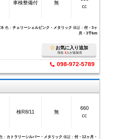
車検整備付
無
cc
パネ
色：
チェリーシェルピンク・メタリック
保証：
付・3ヶ
月・3千km
お気に入り追加
現在
3
人が追加済
098-972-5789
660
検R8/11
無
cc
色：
カトラリーシルバー・メタリック
保証：
付・12ヶ月・