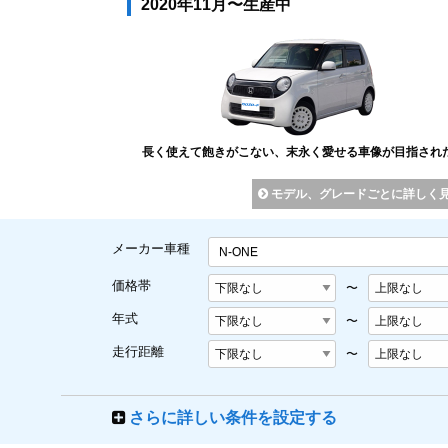
2020年11月〜生産中
長く使えて飽きがこない、末永く愛せる車像が目指され
モデル、グレードごとに詳しく
メーカー車種
N-ONE
価格帯
〜
年式
〜
走行距離
〜
さらに詳しい条件を設定する