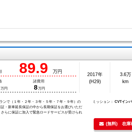
89.9
万円
額
2017年
3.6万
格
諸費用
(H29)
km
8
万円
万円
プランで（１年・２年・３年・５年・７年・９年）の
ミッション：
CVTイン
保証・新車延長保証の中から長期保証をお選びいただ
！さらに保証に加入で緊急ロードサービスが受けられ
(無料) 在