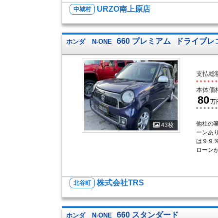
URZO南上原店
中城村
660 プレミアム
ドライブレ
ホンダ
N-ONE
支払総
本体価
80
万
他社の
43枚
ーンあ
は９９
ローンが
株式会社TRS
北谷町
660 スタンダード
ホンダ
N-ONE