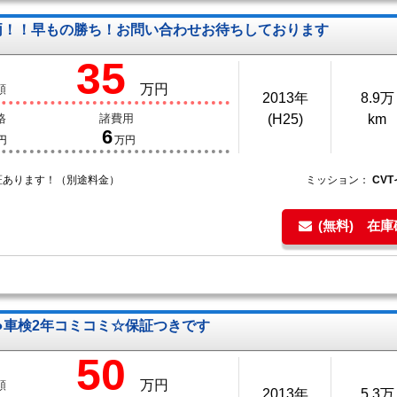
両！！早もの勝ち！お問い合わせお待ちしております
35
万円
額
2013年
8.9万
格
諸費用
(H25)
km
6
円
万円
証あります！（別途料金）
ミッション：
CV
(無料) 在
ラ●車検2年コミコミ☆保証つきです
50
万円
額
2013年
5.3万