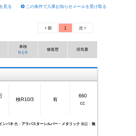
を見る
この条件で入庫お知らせメールを受け取る
前
1
次
車検
修復歴
排気量
短
|
長
万
660
検R10/3
有
cc
Tインパネ
色：
アラバスターシルバー・メタリック
保証：
無