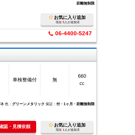
距離無制限
お気に入り追加
現在
5
人が追加済
06-4400-5247
660
車検整備付
無
cc
パネ
色：
グリーンメタリック
保証：
付・1ヶ月・距離無制限
お気に入り追加
庫確認・見積依頼
現在
1
人が追加済