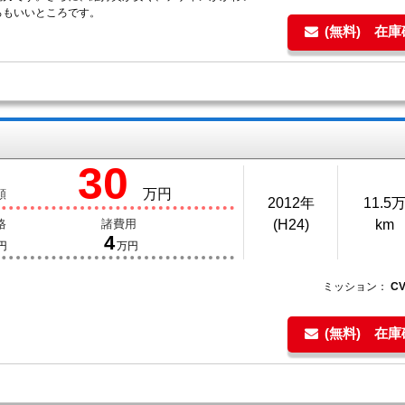
ろもいいところです。
(無料) 在
30
万円
額
2012年
11.5
格
諸費用
(H24)
km
4
円
万円
ミッション：
C
(無料) 在