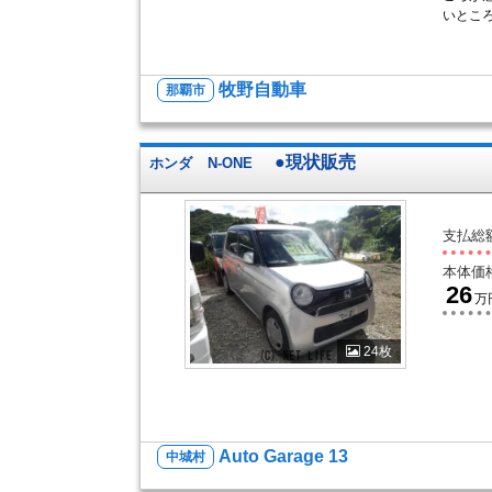
いとこ
牧野自動車
那覇市
●現状販売
ホンダ
N-ONE
支払総
本体価
26
万
24枚
Auto Garage 13
中城村