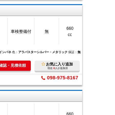
660
車検整備付
無
cc
Tインパネ
色：
アラバスターシルバー・メタリック
保証：
無
お気に入り追加
庫確認・見積依頼
現在
8
人が追加済
098-975-8167
660