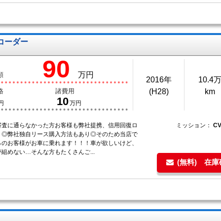
コーダー
90
万円
額
2016年
10.4
格
諸費用
(H28)
km
10
円
万円
審査に通らなかった方お客様も弊社提携、信用回復ロ
ミッション：
C
り◎弊社独自リース購入方法もあり◎そのため当店で
％のお客様がお車に乗れます！！！車が欲しいけど、
組めない…そんな方もたくさんご...
(無料) 在