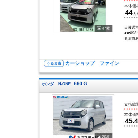
本体価
44
万
☆激選
47枚
●☎098
るま市あげ
カーショップ ファイン
うるま市
660 G
ホンダ
N-ONE
支払総
本体価
45.4
20枚