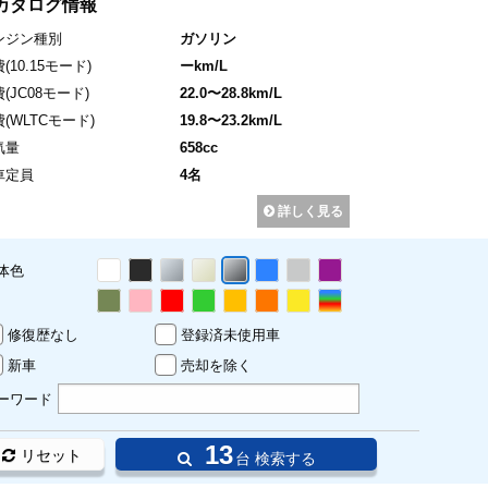
カタログ情報
ンジン種別
ガソリン
費
(10.15モード)
ーkm/L
費
(JC08モード)
22.0〜28.8km/L
費
(WLTCモード)
19.8〜23.2km/L
気量
658cc
車定員
4名
詳しく見る
体色
修復歴なし
登録済未使用車
新車
売却を除く
ーワード
13
リセット
台 検索する