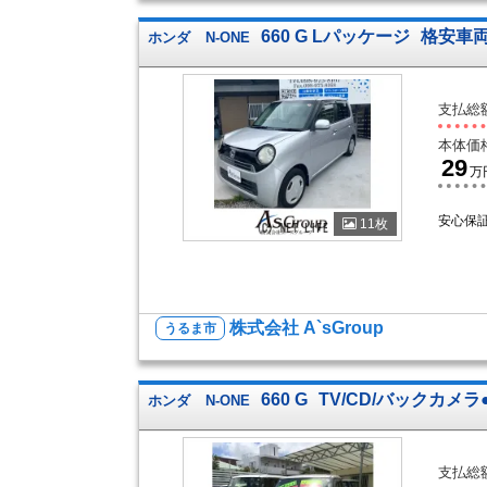
660 G Lパッケージ
格安車
ホンダ
N-ONE
支払総
本体価
29
万
安心保
11枚
株式会社 A`sGroup
うるま市
660 G
TV/CD/バックカメ
ホンダ
N-ONE
支払総