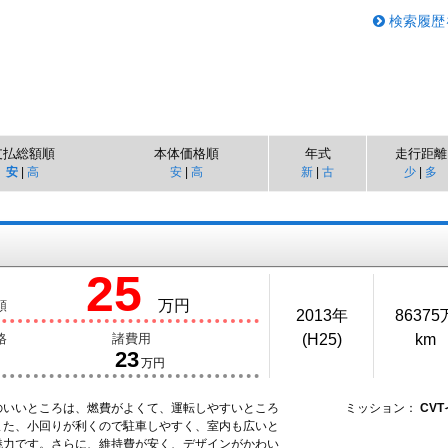
検索履歴
支払総額順
本体価格順
年式
走行距離
安
|
高
安
|
高
新
|
古
少
|
多
25
万円
額
2013年
86375
格
諸費用
(H25)
km
23
万円
のいいところは、燃費がよくて、運転しやすいところ
ミッション：
CV
また、小回りが利くので駐車しやすく、室内も広いと
魅力です。さらに、維持費が安く、デザインがかわい