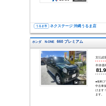
ネクステージ 沖縄うるま店
うるま市
660 プレミアム
ホンダ
N-ONE
支払総
本体価
81.9
●有料
22枚
中古車
けます
ます。