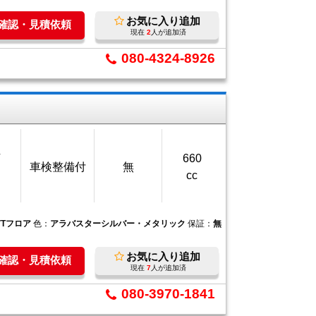
お気に入り追加
庫確認・見積依頼
現在
2
人が追加済
080-4324-8926
万
660
車検整備付
無
cc
VTフロア
色：
アラバスターシルバー・メタリック
保証：
無
お気に入り追加
庫確認・見積依頼
現在
7
人が追加済
080-3970-1841