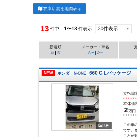
在庫店舗を地図表示
13
件中
1〜13
件表示
新着順
メーカー・車名
新
|
古
A〜
|
Z〜
660 G Lパッケージ
NEW
ホンダ
N-ONE
支払総
本体価
2
万円
この車
2枚
です。
ころが