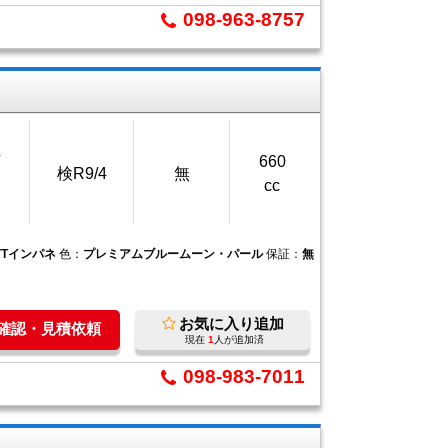
098-963-8757
万
660
検R9/4
無
cc
VTインパネ
色：
プレミアムブルームーン・パール
保証：
無
お気に入り追加
庫確認・見積依頼
現在
1
人が追加済
098-983-7011